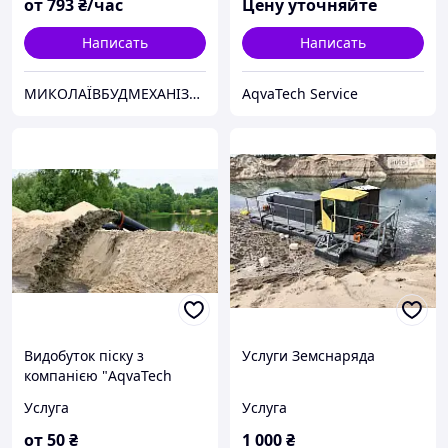
от
793
₴/час
Цену уточняйте
Написать
Написать
МИКОЛАЇВБУДМЕХАНІЗАЦІЯ
AqvaTech Service
Видобуток піску з
Услуги Земснаряда
компанією "AqvaTech
Service"
Услуга
Услуга
от
50
₴
1 000
₴