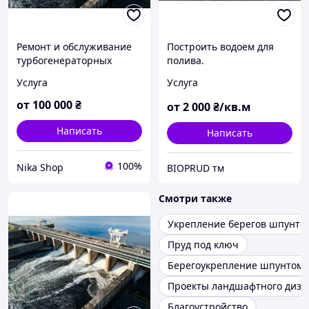
Ремонт и обслуживание
Построить водоем для
турбогенераторных
полива.
установок
Услуга
Услуга
,гидроагрегатов.
от
100 000
₴
от
2 000
₴/кв.м
Написать
Написать
100%
Nika Shop
BIOPRUD тм
Смотри также
Укрепление берегов шпунто
Пруд под ключ
Берегоукрепление шпунтом
Проекты ландшафтного диза
Благоустройство