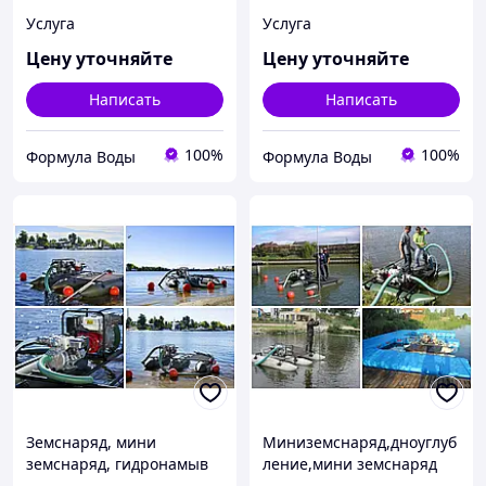
очистки ( первые 3/2
Услуга
Услуга
ступени очистки)
Цену уточняйте
Цену уточняйте
Написать
Написать
100%
100%
Формула Воды
Формула Воды
Земснаряд, мини
Миниземснаряд,дноуглуб
земснаряд, гидронамыв
ление,мини земснаряд
песка, землесосная
,очистка от