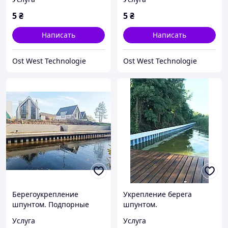
бульдозер
5
₴
5
₴
Написать
Написать
Ost West Technologie
Ost West Technologie
Берегоукрепление
Укрепление берега
шпунтом. Подпорные
шпунтом.
стены из ПВХ шпунта
Берегоукрепление
Услуга
Услуга