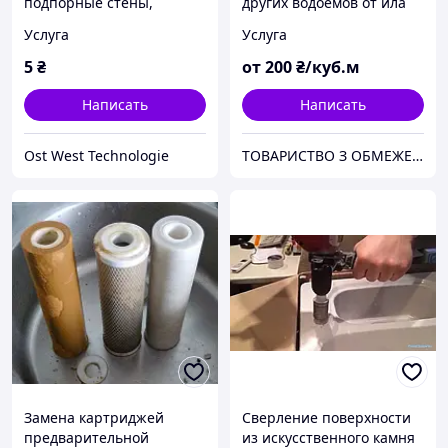
подпорные стены,
других водоемов от ила
строительство причалов
Услуга
Услуга
и пирсов
5
₴
от
200
₴/куб.м
Написать
Написать
Ost West Technologie
ТОВАРИСТВО З ОБМЕЖЕНОЮ ВІДПОВІДАЛЬНІСТЮ "ТРУБІЖВОДЕКСПЛУАТАЦІЯ"
Замена картриджей
Сверление поверхности
предварительной
из искусственного камня