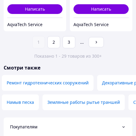
Написать
Написать
AqvaTech Service
AqvaTech Service
1
2
3
...
Показано 1 - 29 товаров из 300+
Смотри также
Ремонт гидротехнических сооружений
Декоративные 
Намыв песка
Земляные работы рытье траншей
С
Покупателям