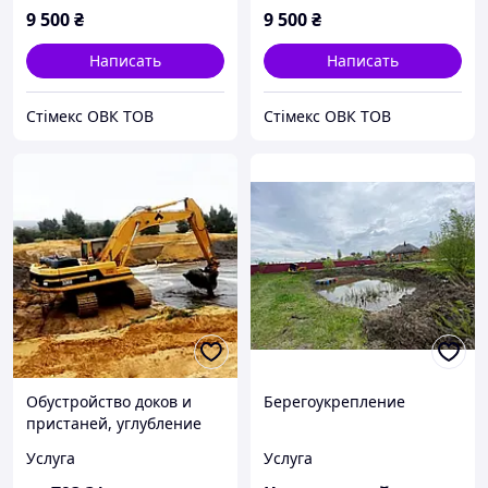
9 500
₴
9 500
₴
Написать
Написать
Стімекс ОВК ТОВ
Стімекс ОВК ТОВ
Обустройство доков и
Берегоукрепление
пристаней, углубление
дна, аренда экскаватора,
Услуга
Услуга
бульдозера, драглайна