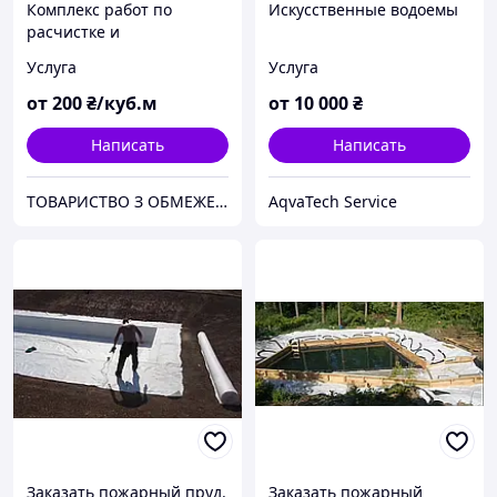
Комплекс работ по
Искусственные водоемы
расчистке и
днопоглублению
Услуга
Услуга
от
200
₴/куб.м
от
10 000
₴
Написать
Написать
ТОВАРИСТВО З ОБМЕЖЕНОЮ ВІДПОВІДАЛЬНІСТЮ "ТРУБІЖВОДЕКСПЛУАТАЦІЯ"
AqvaTech Service
Заказать пожарный пруд.
Заказать пожарный