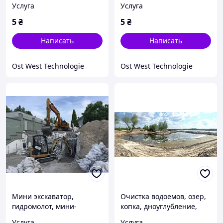
Услуга
Услуга
установка
ила,водорослей
5
₴
5
₴
Написать
Написать
Ost West Technologie
Ost West Technologie
Мини экскаватор,
Очистка водоемов, озер,
гидромолот, мини-
копка, дноуглубление,
экскаватор, погрузчик,
берегоукрепление
Услуга
Услуга