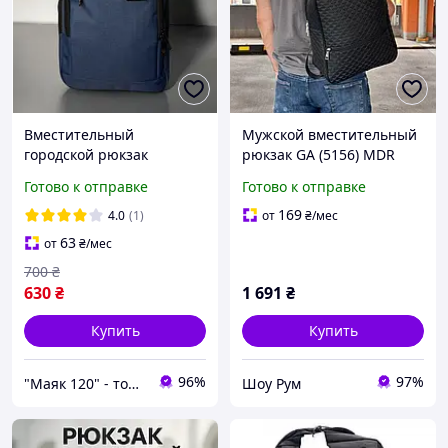
Вместительный
Мужской вместительный
городской рюкзак
рюкзак GA (5156) MDR
"Justpack" (Цвет: Синий,
Готово к отправке
Готово к отправке
Серый, Черный)
169
4.0
(1)
от
₴
/мес
63
от
₴
/мес
700
₴
630
₴
1 691
₴
Купить
Купить
96%
97%
"Маяк 120" - товары для дома
Шоу Рум