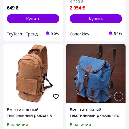
4 220
₴
649
₴
2 954
₴
Купить
Купить
96%
94%
ToyTech - Трендовые Игрушки и Гаджеты 2025
Conor.kiev
Вместительный
Вместительный
текстильный рюкзак в
текстильный рюкзак что
стиле милитари Vintagе
закрывается клапаном на
В наличии
В наличии
22180 Коричневый D10-
магнит Vintage 22152