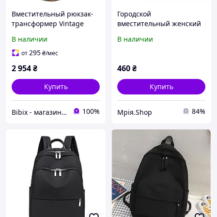
Вместительный рюкзак-
Городской
трансформер Vintage
вместительный женский
22158 оливковый из
рюкзак с узором
В наличии
В наличии
плотного текстиля.
295
от
₴
/мес
2 954
₴
460
₴
Купить
Купить
100%
84%
Bibix - магазин красоты
Мрія.Shop