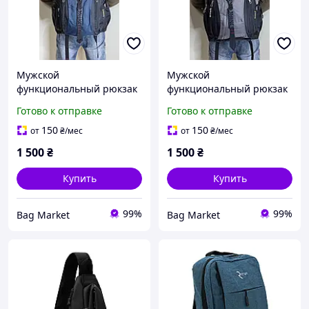
Мужской
Мужской
функциональный рюкзак
функциональный рюкзак
вместительный на 50 л
вместительный на 50 л
Готово к отправке
Готово к отправке
Gorangd синий
Gorangd серый
150
150
от
₴
/мес
от
₴
/мес
1 500
₴
1 500
₴
Купить
Купить
99%
99%
Bag Market
Bag Market