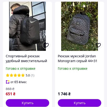
Спортивный рюкзак
Рюкзак мужской Jordan
удобный вместительный
Monogram серый 44×31
для прогулок из
см стильный
Готово к отправке
Готово к отправке
качественных
текстильный backpack
материалов для ноутбука
Джордан с тиснением,
5.0
(1)
черный Nike
вместительный
65
от
₴
/мес
городской рюкзак
868
₴
651
₴
1 746
₴
Купить
Купить