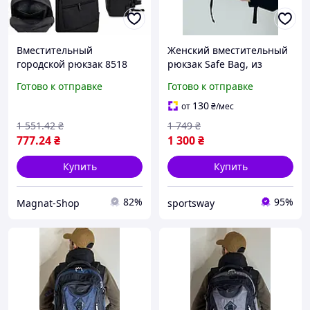
Вместительный
Женский вместительный
городской рюкзак 8518
рюкзак Safe Bag, из
Водонепроницаемый
экокожи классический
Готово к отправке
Готово к отправке
черный рюкзак для
стиль
путешествий и
130
от
₴
/мес
повседневной носки
1 551
.42
₴
1 749
₴
777
.24
₴
1 300
₴
Купить
Купить
82%
95%
Magnat-Shop
sportsway