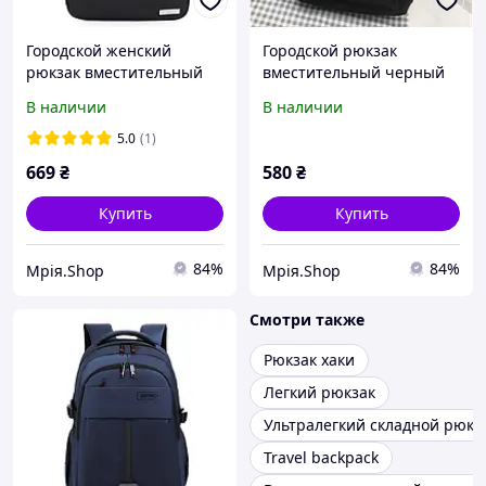
Городской женский
Городской рюкзак
рюкзак вместительный
вместительный черный
на два отдела
В наличии
В наличии
5.0
(1)
669
₴
580
₴
Купить
Купить
84%
84%
Мрія.Shop
Мрія.Shop
Смотри также
Рюкзак хаки
Легкий рюкзак
Ультралегкий складной рюкз
Travel backpack