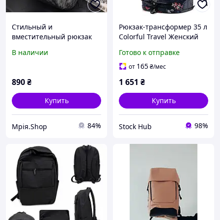
Стильный и
Рюкзак-трансформер 35 л
вместительный рюкзак
Colorful Travel Женский
для повседневного
вместительный рюкзак-
В наличии
Готово к отправке
использования, для
трансформер с
города и работы.
регулируемыми ручками
165
от
₴
/мес
890
₴
1 651
₴
Купить
Купить
84%
98%
Мрія.Shop
Stock Hub