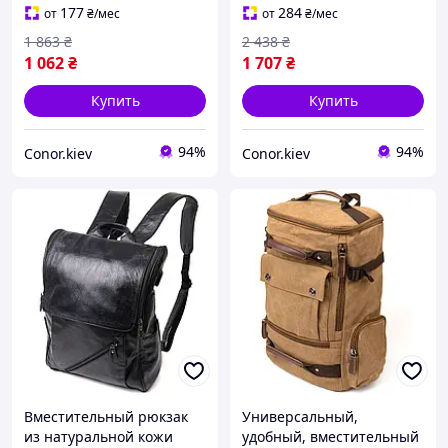
2026
Голубой
177
284
от
₴
/мес
от
₴
/мес
1 863
₴
2 438
₴
1 062
₴
1 707
₴
Купить
Купить
94%
94%
Conor.kiev
Conor.kiev
Вместительный рюкзак
Универсальный,
из натуральной кожи
удобный, вместительный