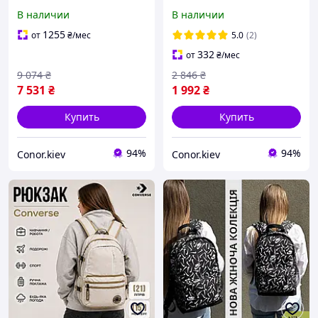
Vintage 22249 Черный
рюкзак текстильный
В наличии
В наличии
дорожный унисекс с
ручками Vintage 20664
1255
от
₴
/мес
5.0
(2)
Песочный
332
от
₴
/мес
9 074
₴
2 846
₴
7 531
₴
1 992
₴
Купить
Купить
94%
94%
Conor.kiev
Conor.kiev