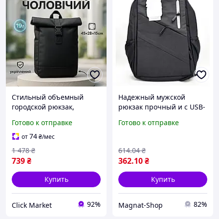
Стильный объемный
Надежный мужской
городской рюкзак,
рюкзак прочный и с USB-
Мужской рюкзак
портом, вместительный
Готово к отправке
Готово к отправке
износостойкий текстиль
черный рюкзак для
женский для прогулок VU-
работы и обучение код
74
от
₴
/мес
60
841725
1 478
₴
614
.04
₴
739
₴
362
.10
₴
Купить
Купить
92%
82%
Click Market
Magnat-Shop