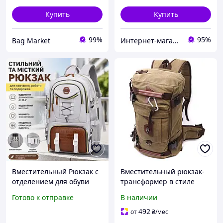
Купить
Купить
99%
95%
Bag Market
Интернет-магазин M.A.K.-Shop
Вместительный Рюкзак с
Вместительный рюкзак-
отделением для обуви
трансформер в стиле
WEIXIER универсальный,
милитари из плотного
Готово к отправке
В наличии
для работы, школы,
текстиля Vintage 22158
спорта, спортзала и
Оливковый
492
от
₴
/мес
поездок