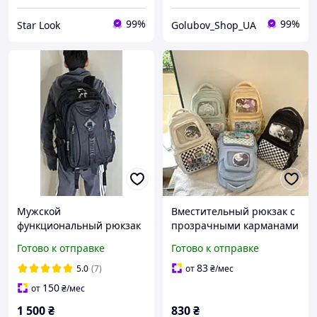
99%
99%
Star Look
Golubov_Shop_UA
Мужской
Вместительный рюкзак с
функциональный рюкзак
прозрачными карманами
вместительный на 50 л
Готово к отправке
Готово к отправке
Gorangd
83
5.0
(7)
от
₴
/мес
150
от
₴
/мес
1 500
₴
830
₴