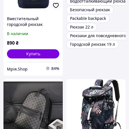
Водоотталкивающий рюкзак
Безопасный рюкзак
Packable backpack
Вместительный
городской рюкзак
Рюкзак 22 л
Качественный рюкзак
В наличии
Рюкзаки для повседневного 
для школы
890
₴
Городской рюкзак 19 л
Купить
84%
Мрія.Shop