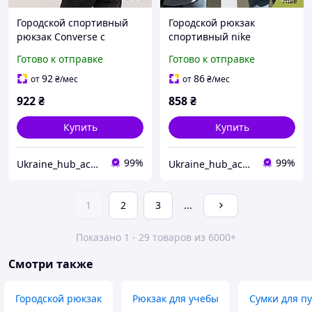
Городской спортивный
Городской рюкзак
рюкзак Converse с
спортивный nike
карманом для ноутбука,
Вместительный рюкзак
Готово к отправке
Готово к отправке
вместительный рюкзак
для тренировок женский
Конверс
Городские рюкзаки
92
86
от
₴
/мес
от
₴
/мес
женские
922
₴
858
₴
Купить
Купить
99%
99%
Ukraine_hub_accessory
Ukraine_hub_accessory
1
2
3
...
Показано 1 - 29 товаров из 6000+
Смотри также
Городской рюкзак
Рюкзак для учебы
Сумки для п