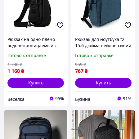
Рюкзак на одно плечо
Рюкзак для ноутбука t2
водонепроницаемый с
15.6 дюйма нейлон синий
USB портом
с usb портом стильный и
Готово к отправке
Готово к отправке
вместительный для
вместительный pelican
активных мужчин
1 740
₴
959
₴
стильный и комфортный
1 160
₴
767
₴
SPICY
Купить
Купить
95%
91%
Веселка
Бузина