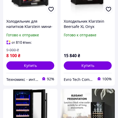
Холодильник для
Холодильник Klarstein
напитков Klarstein мини-
Beersafe XL Onyx
холодильник Brooklyn 32
Готово к отправке
Готово к отправке
литра
810
от
₴
/мес
9 000
₴
8 100
₴
15 840
₴
Купить
Купить
92%
100%
Техномикс - интернет - магазин качественной техники, электроники и других товаров для дома и работы
Evro Tech Company