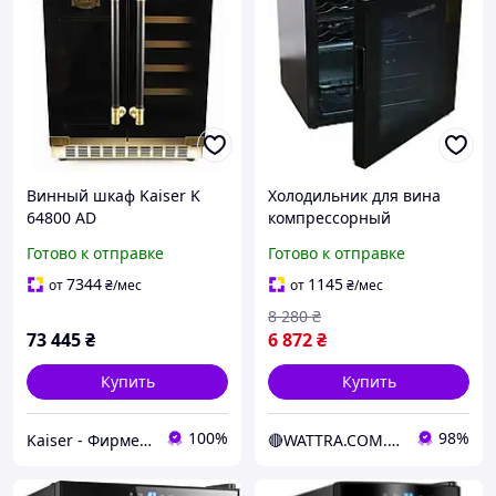
Винный шкаф Kaiser K
Холодильник для вина
64800 AD
компрессорный
Grunhelm GWC-14 (1 зона,
Готово к отправке
Готово к отправке
механическое
управление, арт.
7344
1145
от
₴
/мес
от
₴
/мес
88000098686)
8 280
₴
73 445
₴
6 872
₴
Купить
Купить
100%
98%
Kaiser - Фирменный интернет-магазин
🔴WATTRA.COM.UA - дело техники...