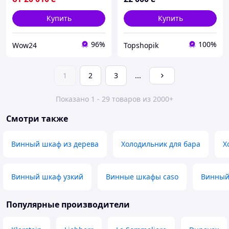
Купить
Купить
96%
100%
Wow24
Topshopik
1
2
3
...
Показано 1 - 29 товаров из 2000+
Смотри также
Винный шкаф из дерева
Холодильник для бара
Х
Винный шкаф узкий
Винные шкафы caso
Винный
Популярные производители