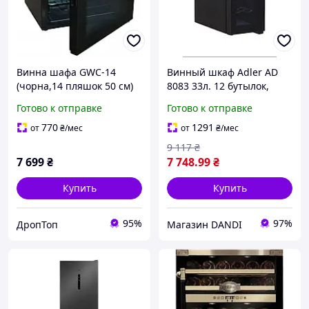
Винна шафа GWC-14
Винный шкаф Adler AD
(чорна,14 пляшок 50 см)
8083 33л. 12 бутылок,
70 В 40 дБ SN/N/ST A+
сенсорное управление,
Готово к отправке
Готово к отправке
49,5х47х44см
внутренняя подсветка,
холодильник для вина
защита от УФ
770
1291
от
₴
/мес
от
₴
/мес
(880000098686)
9 117
₴
7 699
₴
7 748
.99
₴
Купить
Купить
95%
97%
ДропТоп
Магазин DANDI