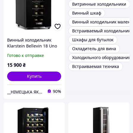
Витринные холодильники
Винный шкаф
Винный холодильник малень
Встраиваемый холодильник
Шкафы для бутылок
Винный холодильник
Klarstein Bellevin 18 Uno
Охладитель для вина
50л 11-18° Германия
Готово к отправке
Холодильного оборудования
холодильный шкаф для
хранения вина в бар
15 900
₴
Встраиваемая техника
ресторан и кафе
Купить
90%
__НІМЕЦЬКА ЯКІСТЬ__