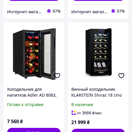
97%
97%
Интернет-магазин "Maрк-Tех"
Интернет магазин KlaRst
Холодильник для
Винный холодильник
напитков Adler AD 8083,
KLARSTEIN Shiraz 18 Uno
33L
(10035026)
Готово к отправке
В наличии
3666
от
₴
/мес
7 560
₴
21 999
₴