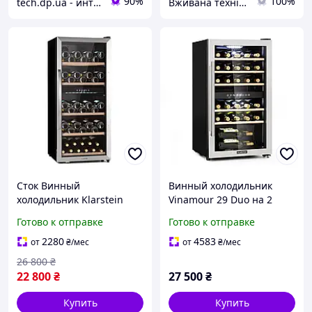
90%
100%
tech.dp.ua - интернет магазин
Вживана техніка з Європи
Сток Винный
Винный холодильник
холодильник Klarstein
Vinamour 29 Duo на 2
Vinamour 66 Duo
зоны
Готово к отправке
Готово к отправке
Холодильник для вина 79
бутылок 204 литра
2280
4583
от
₴
/мес
от
₴
/мес
26 800
₴
22 800
₴
27 500
₴
Купить
Купить