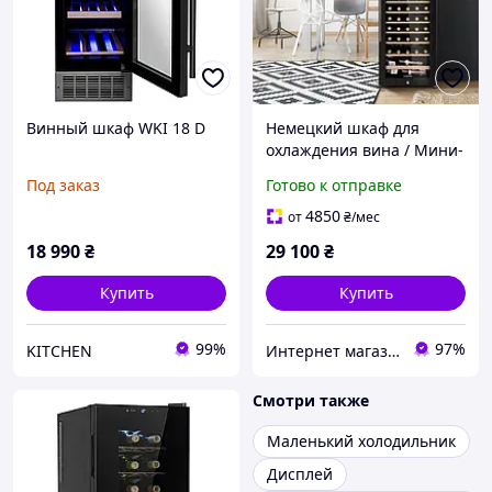
Винный шкаф WKI 18 D
Немецкий шкаф для
охлаждения вина / Мини-
бар / Винный
Под заказ
Готово к отправке
холодильник Klarstein
Barossa 54 Uno
4850
от
₴
/мес
18 990
₴
29 100
₴
Купить
Купить
99%
97%
KITCHEN
Интернет магазин KlaRst
Смотри также
Маленький холодильник
Дисплей