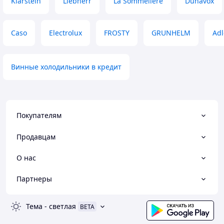
Klarstein
Liebherr
La Sommeliere
Dunavox
Caso
Electrolux
FROSTY
GRUNHELM
Adl
Винные холодильники в кредит
Покупателям
Продавцам
О нас
Партнеры
Тема
-
светлая
BETA