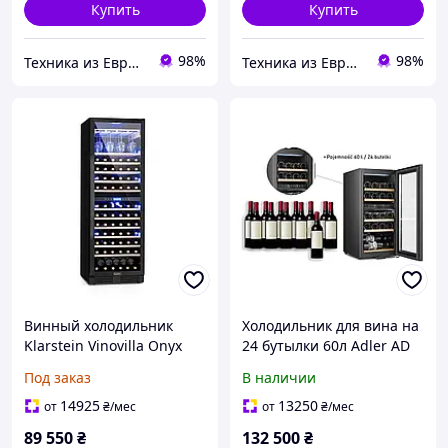
Купить
Купить
98%
98%
Техника из Европы
Техника из Европы
Винный холодильник
Холодильник для вина на
Klarstein Vinovilla Onyx
24 бутылки 60л Adler AD
Grande Duo (10034157)
8080
Под заказ
В наличии
14925
13250
от
₴
/мес
от
₴
/мес
89 550
₴
132 500
₴