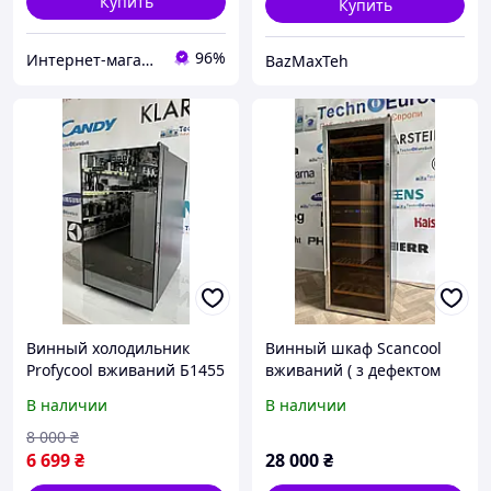
Купить
Купить
96%
Интернет-магазин бытовой техники и посуды из Европы "BestTopShop"
BazMaxTeh
Винный холодильник
Винный шкаф Scancool
Profycool вживаний Б1455
вживаний ( з дефектом
дисплея)Б1765/1
В наличии
В наличии
8 000
₴
6 699
₴
28 000
₴