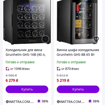
Холодильник для вина
Винна шафа-холодильник
Grunhelm GHS-16B (40 л,
Grunhelm GHS-8B 65 Вт
65 Вт, 12-18°C), черный
домашня на 3 полиці
Готово к отправке
Готово к отправке
компактный винный
(Арт. 880000152489)
шкаф, код 880000152488
1046
870
от
₴
/мес
от
₴
/мес
6 900
₴
5 612
₴
6 279
₴
5 219
₴
Купить
Купить
98%
98%
🔴WATTRA.COM.UA - дело техники...
🔴WATTRA.COM.UA - дело техники...