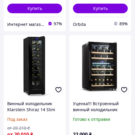
Купить
Купить
97%
89%
Интернет магазин KlaRst
Orbita
Винный холодильник
Уценка!!! Встроенный
Klarstein Shiraz 14 Slim
винный холодильник
Uno (10045300)
Klarstein Barossa 40 Duo
Под заказ
Готово к отправке
(10032924)
от
20 210
₴
от
20 010
₴
22 000
₴