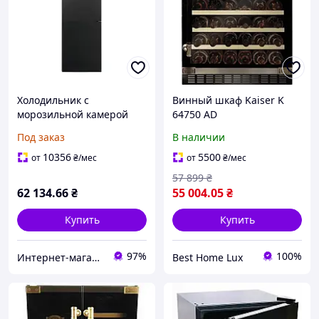
Холодильник с
Винный шкаф Kaiser K
морозильной камерой
64750 AD
AEG RCB732E7MB - No
Под заказ
В наличии
Frost - 186 см - отделение
для свежести
10356
5500
от
₴
/мес
от
₴
/мес
57 899
₴
62 134
.66
₴
55 004
.05
₴
Купить
Купить
97%
100%
Интернет-магазин качественных инструментов ''VERFO''
Best Home Lux