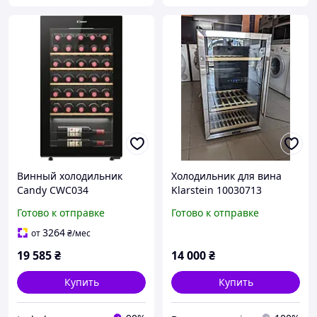
Винный холодильник
Холодильник для вина
Candy CWC034
Klarstein 10030713
Vinamour 40D 135 літр
Готово к отправке
Готово к отправке
винний холодильник,
винна шафа
3264
от
₴
/мес
19 585
₴
14 000
₴
Купить
Купить