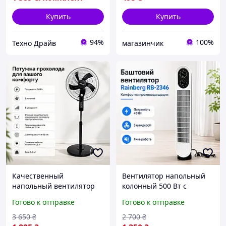
Купить
Купить
94%
100%
Техно Драйв
магазинчик
Качественный
Вентилятор напольный
напольный вентилятор
колонный 500 Вт с
50 Вт с 5 лопастями, 3
таймером,
Готово к отправке
Готово к отправке
скорости, автоповорот и
автоповоротом и 3
регулировка высоты для
скоростями для дома и
3 650
₴
2 700
₴