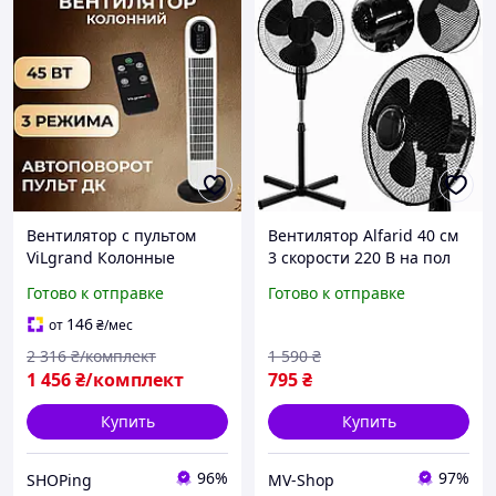
Вентилятор с пультом
Вентилятор Alfarid 40 см
ViLgrand Колонные
3 скорости 220 В на пол
вентиляторы для дома и
черный с регулировкой
Готово к отправке
Готово к отправке
офиса 3 скорости 25 м²
высоты и наклона |
Вентилятор комнатный
Мощный вентилятор для
146
от
₴
/мес
сенсорный 45 Вт
дома и офис
2 316
₴/комплект
1 590
₴
1 456
₴/комплект
795
₴
Купить
Купить
96%
97%
SHOPing
MV-Shop