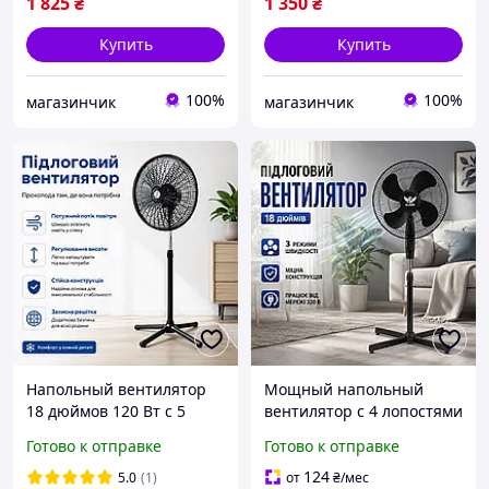
дома и офиса
офиса
1 825
₴
1 350
₴
Купить
Купить
100%
100%
магазинчик
магазинчик
Напольный вентилятор
Мощный напольный
18 дюймов 120 Вт с 5
вентилятор с 4 лопостями
лопастями, 3 скорости,
3 скорости 18 дюймов
Готово к отправке
Готово к отправке
регулировка высоты, для
Черные напольные
дома и офиса
вентиляторы
124
5.0
(1)
от
₴
/мес