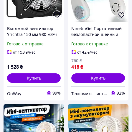
Вытяжной вентилятор
NinetinGel Портативный
Yrichtra 150 мм 980 м3/ч
безлопастной шейный
черный бесшумный с
вентилятор, для
Готово к отправке
Готово к отправке
обратным клапаном для
путешествий в
ванной кухни подвала
помещении и на
153
42
от
₴
/мес
от
₴
/мес
открытом воздухе,
760
₴
1 528
₴
418
₴
Купить
Купить
99%
92%
OnWay
Техномикс - интернет - магазин качественной техники, электроники и других товаров для дома и работы