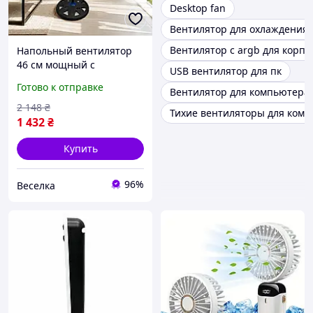
Desktop fan
Вентилятор для охлаждения 
Вентилятор с argb для корпу
Напольный вентилятор
46 см мощный с
USB вентилятор для пк
механическим
Готово к отправке
Вентилятор для компьютера 
управлением
телескопическая стойка
2 148
₴
Тихие вентиляторы для ком
для дома и офиса FLAME
1 432
₴
Купить
96%
Веселка