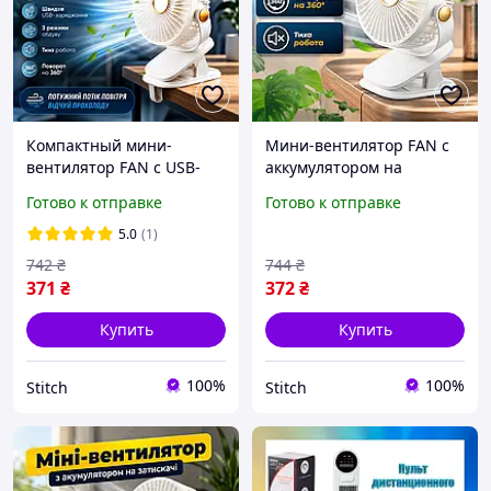
Компактный мини-
Мини-вентилятор FAN с
вентилятор FAN с USB-
аккумулятором на
зарядкой на прищепке
прищепке с зарядкой
Готово к отправке
Готово к отправке
Аккамуляторный
через USB для отдыха
вентилятор с тремя
Портативный вентилятор
5.0
(1)
скоростями для
с поворотом на 360°
742
₴
744
₴
путешествий
371
₴
372
₴
Купить
Купить
100%
100%
Stitch
Stitch