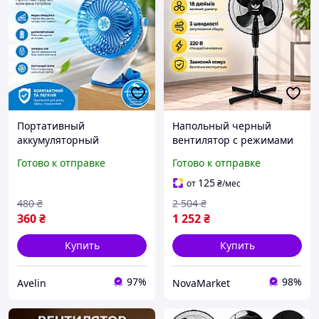
Портативный
Напольный черный
аккумуляторный
вентилятор с режимами
вентилятор с прищепкой
скорости Большой
Готово к отправке
Готово к отправке
Мини вентилятор с
вентилятор 3 скорости 18
зарядкой USB и
дюймов Вентилятор на
125
от
₴
/мес
универсальным
пол для дачи и гостиной
480
₴
2 504
₴
креплением
360
₴
1 252
₴
Купить
Купить
97%
98%
Avelin
NovaMarket