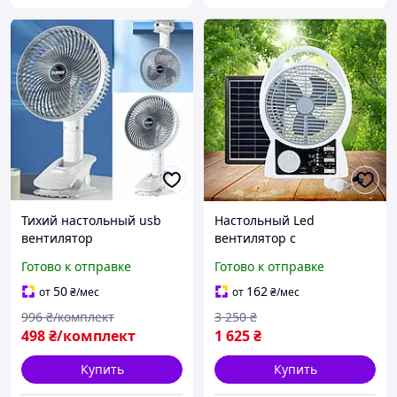
Тихий настольный usb
Настольный Led
вентилятор
вентилятор с
беспроводной с
регулируемой скоростью
Готово к отправке
Готово к отправке
прищепкой для
пластиковый mini с
крепления
аккумулятором для офиса
50
162
от
₴
/мес
от
₴
/мес
и спальни
996
₴/комплект
3 250
₴
498
₴/комплект
1 625
₴
Купить
Купить