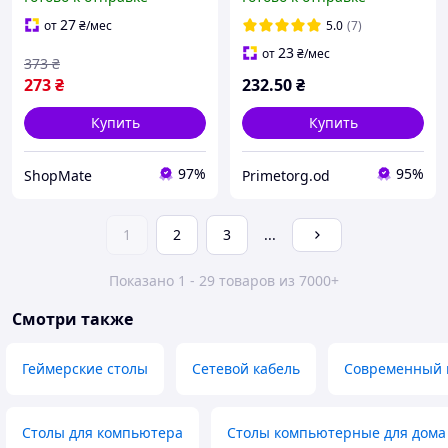
телефона и дисплеем
индикатором заряда на 5
скоростей с подставкой
27
от
₴
/мес
5.0
(7)
для телефона
23
от
₴
/мес
373
₴
273
₴
232
.50
₴
Купить
Купить
97%
95%
ShopMate
Primetorg.od
1
2
3
...
Показано 1 - 29 товаров из 7000+
Смотри также
Геймерские столы
Сетевой кабель
Современный 
Столы для компьютера
Столы компьютерные для дома