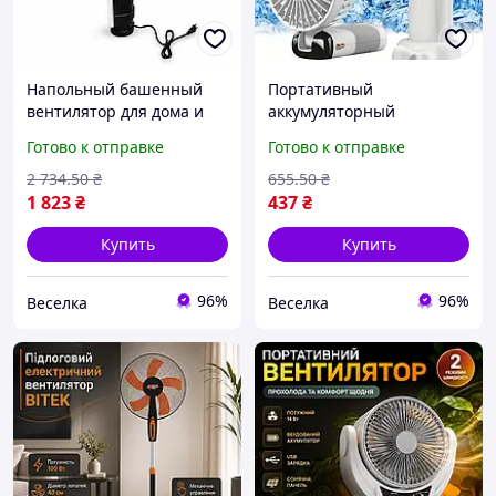
Напольный башенный
Портативный
вентилятор для дома и
аккумуляторный
офиса тихий мощностью
вентилятор USB с 5
Готово к отправке
Готово к отправке
40 Вт с механическим
скоростями и дисплеем
управлением и стильным
для дома и офиса защита
2 734
.50
₴
655
.50
₴
дизайном FLAME
от детей FLAME
1 823
₴
437
₴
Купить
Купить
96%
96%
Веселка
Веселка