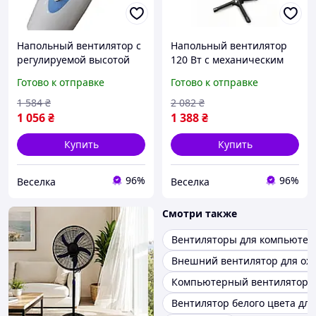
Напольный вентилятор с
Напольный вентилятор
регулируемой высотой
120 Вт с механическим
67-93 см три скорости для
управлением 46 см для
Готово к отправке
Готово к отправке
дома офиса кафе и
офиса и дома мощный
помещений до 30 кв м
охлаждающий агрегат
1 584
₴
2 082
₴
FLAME
FLAME
1 056
₴
1 388
₴
Купить
Купить
96%
96%
Веселка
Веселка
Смотри также
Вентиляторы для компьютер
Внешний вентилятор для ох
Компьютерный вентилятор
Вентилятор белого цвета для