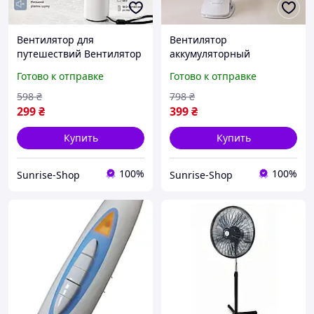
Вентилятор для
Вентилятор
путешествий Вентилятор
аккумуляторный
с дисплеем Портативный
Вентилятор с прищепкой
Готово к отправке
Готово к отправке
вентилятор Ручной
Вентилятор для дома
вентилятор
Портативный вентилятор
598
₴
798
₴
Аккумуляторный
Вентилятор настольный
299
₴
399
₴
вентилятор A&S
A&S
Купить
Купить
100%
100%
Sunrise-Shop
Sunrise-Shop