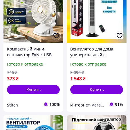
Компактный мини-
Вентилятор для дома
вентилятор FAN с USB-
универсальный с
зарядкой на прищепке
регулируемой скоростью,
Готово к отправке
Готово к отправке
Аккамуляторный
сложный портативный
вентилятор с тремя
вентилятор Zepline ZP-
746
₴
3 096
₴
скоростями для
139
373
₴
1 548
₴
путешествий
Купить
Купить
100%
91%
Stitch
Интернет-магазин "Fresh-shop"