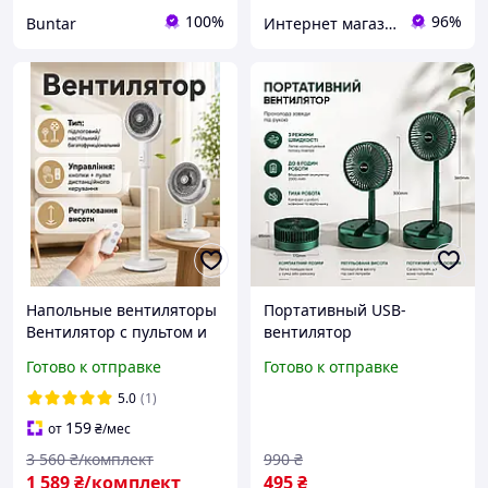
100%
96%
Buntar
Интернет магазин «Tehnos» 🛒 Лучшие цены! 💯 Быстрая отправка! 🚀
Напольные вентиляторы
Портативный USB-
Вентилятор с пультом и
вентилятор
функцией таймера
аккумуляторный
Готово к отправке
Готово к отправке
Вентилятор комнатный с
складной настольный с
наклоном для офиса и
подставкой для телефона
5.0
(1)
спальни Офисные
и тремя режимами
159
от
₴
/мес
вентилят
3 560
₴/комплект
990
₴
1 589
₴/комплект
495
₴