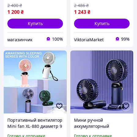
Современный
2 400
₴
2 486
₴
вентилятор для
1 200
₴
1 243
₴
охлаждения
Купить
Купить
100%
99%
магазинчик
ViktoriaMarket
Портативный вентилятор
Мини ручной
Mini fan XL-880 диаметр 9
аккумуляторный
см с подставкой для
вентилятор Mini Fan с
Готово к отправке
Готово к отправке