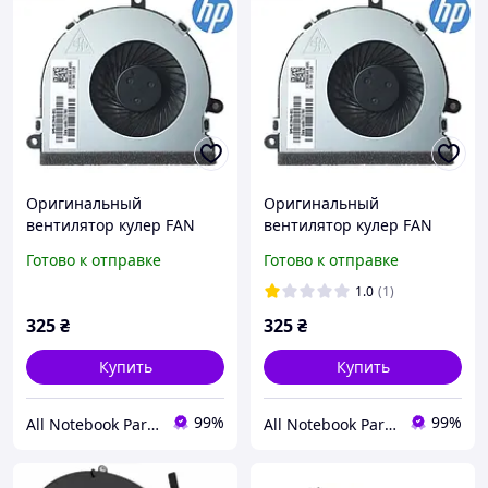
Оригинальный
Оригинальный
вентилятор кулер FAN
вентилятор кулер FAN
для ноутбука HP 15-AC,
для ноутбука HP 15-BA,
Готово к отправке
Готово к отправке
15-AF - 813946-001
15-AY, 15-S - 813946-001
1.0
(1)
325
₴
325
₴
Купить
Купить
99%
99%
All Notebook Parts
All Notebook Parts