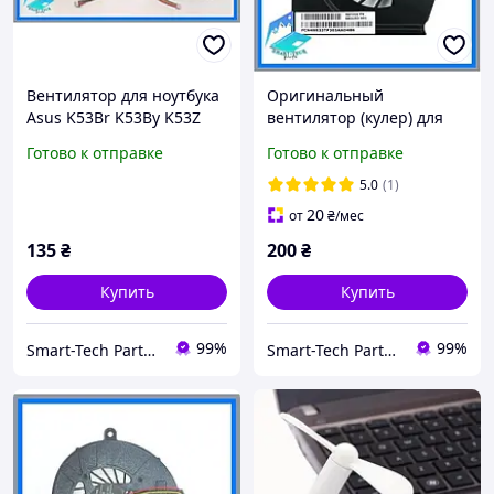
Вентилятор для ноутбука
Оригинальный
Asus K53Br K53By K53Z
вентилятор (кулер) для
X53TK X53U (кулер)
ноутбука HP PAVILION G6-
Готово к отправке
Готово к отправке
2000 G7-2000 683191-001,
680551-001
5.0
(1)
20
от
₴
/мес
135
₴
200
₴
Купить
Купить
99%
99%
Smart-Tech Parts Запчасти для ноутбуков
Smart-Tech Parts Запчасти для ноутбуков