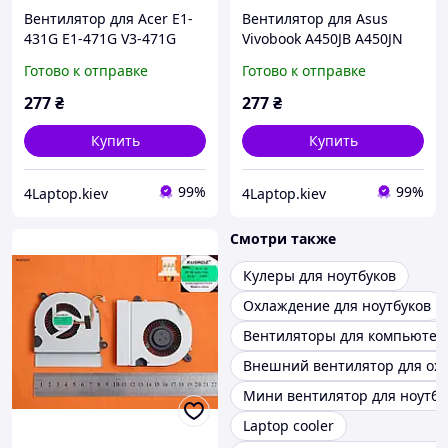
Вентилятор для Acer E1-
Вентилятор для Asus
431G E1-471G V3-471G
Vivobook A450JB A450JN
TravelMate TMP243-MG
F450JB F450JN X450JB
Готово к отправке
Готово к отправке
Packard Bell NE11HC,
X450JN
Original
277
₴
277
₴
Купить
Купить
99%
99%
4Laptop.kiev
4Laptop.kiev
Смотри также
Кулеры для ноутбуков
Охлаждение для ноутбуков
Вентиляторы для компьютер
Внешний вентилятор для ох
Мини вентилятор для ноутбу
Laptop cooler