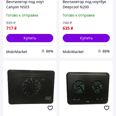
Вентилятор под ноут
Вентилятор под ноутбук
Canyon NS03
Deepcool N200
Готово к отправке
Готово к отправке
835
₴
740
₴
717
₴
635
₴
Купить
Купить
88%
88%
MobiMarket
MobiMarket