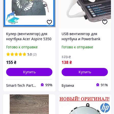
Кулер (вентилятор) для
USB вентилятор для
ноутбука Acer Aspire 5350
ноутбука и Powerbank
5750 E1-521 E1-531G E1-
buzyna
Готово к отправке
Готово к отправке
571
5.0
(2)
173
₴
155
₴
138
₴
Купить
Купить
99%
91%
Smart-Tech Parts Запчасти для ноутбуков
Бузина