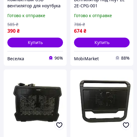
вентилятор для ноутбука
2E-CPG-001
и powerbank легкий
Готово к отправке
Готово к отправке
охлаждающий прибор
для работы и отдыха
585
₴
786
₴
FLAME
390
₴
674
₴
Купить
Купить
96%
88%
Веселка
MobiMarket