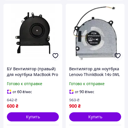
БУ Вентилятор (правый)
Вентилятор для ноутбука
для ноутбука MacBook Pro
Lenovo ThinkBook 14s-IWL
Pro 15" A1990 (610-00152-
(GPU, 4pin,
Готово к отправке
Готово к отправке
B/CC120K13) Original
DFS150305180T,
BL0110401355)
60
90
от
₴
/мес
от
₴
/мес
642
₴
963
₴
600
₴
900
₴
Купить
Купить