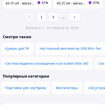
97%
97%
AS-IT.UA - магазин бу техніки і сервіс в Києві і по всій Україні
AS-IT.UA - магазин бу техніки і сервіс в Києві і по всій Україні
1
2
3
...
Показано 1 - 29 товаров из 7000+
Смотри также
Кулеры для ПК
Настольный вентилятор USB Mini Fan
Система водяного охлаждения nzxt kraken elite 360
Сис
Популярные категории
Подставки для ноутбуков
Вентиляторы
Usb устро