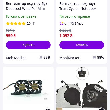
Вентилятор под ноутбук
Вентилятор под ноут
Deepcool Wind Pal Mini
Trust Cyclon Notebook
Cooling Stand
Готово к отправке
Готово к отправке
175
5.0
(1)
от
₴
/мес
651
₴
1 225
₴
559
₴
1 052
₴
Купить
Купить
88%
88%
MobiMarket
MobiMarket