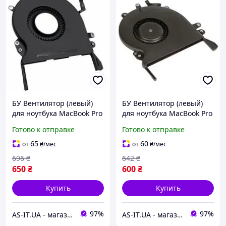
БУ Вентилятор (левый)
БУ Вентилятор (левый)
для ноутбука MacBook Pro
для ноутбука MacBook Pro
Retina 16" A2141 (610-
Pro 15" A1990 (610-
Готово к отправке
Готово к отправке
00353-03/CC120K18C)
00204/CC120K14C)
Original
Original
65
60
от
₴
/мес
от
₴
/мес
696
₴
642
₴
650
₴
600
₴
Купить
Купить
97%
97%
AS-IT.UA - магазин бу техніки і сервіс в Києві і по всій Україні
AS-IT.UA - магазин бу техніки і сервіс в Києві і по всій Україні