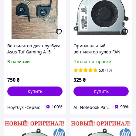
Вентилятор для ноутбука
Оригинальный
Asus Tuf Gaming A15
вентилятор кулер FAN
FA507RE, FA507
для ноутбука HP - 813946-
В наличии
Готово к отправке
001 \ 925012-001 - 4 pin
5.0
(10)
750
₴
325
₴
Купить
Купить
100%
99%
Ноутбук -Сервic
All Notebook Parts