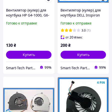
Вентилятор (кулер) для
Вентилятор (кулер) для
ноутбука HP G4-1000, G6-
ноутбука DELL Inspiron
1000, G7-1000 series, 3-pin
15R N5110, M5110, M511r,
Готово к отправке
Готово к отправке
606609-001, 595833-001
V3550 15RD
(DFS501105FQ0T) 3Pin
3.0
(1)
20
от
₴
/мес
130
₴
200
₴
Купить
Купить
99%
99%
Smart-Tech Parts Запчасти для ноутбуков
Smart-Tech Parts Запчасти для ноутбуков