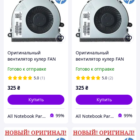
Оригинальный
Оригинальный
вентилятор кулер FAN
вентилятор кулер FAN
для ноутбука HP 250 G4,
для ноутбука HP 250 G5,
Готово к отправке
Готово к отправке
255 G4 - 813946-001
255 G5 - 813946-001
5.0
(1)
5.0
(2)
325
₴
325
₴
Купить
Купить
99%
99%
All Notebook Parts
All Notebook Parts