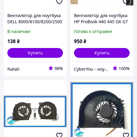
Вентилятор для ноутбука
Вентилятор для ноутбука
DELL 8000/8100/8200/2500
HP ProBook 440 445 G6 G7
5V0.3W GM0503PEB-8
(L48269-001)
В наличии
Готово к отправке
138
₴
950
₴
Купить
Купить
98%
100%
Natali
CyberYou - ноутбуки из США премиум-класса