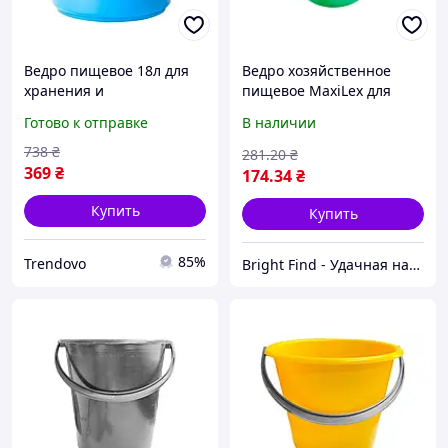
Ведро пищевое 18л для
Ведро хозяйственное
хранения и
пищевое MaxiLex для
транспортировки
хранения продуктов и
Готово к отправке
В наличии
продуктов аква ТМ
жидкостей, 10 л
Алеана
738
₴
281
.20
₴
369
₴
174
.34
₴
Купить
Купить
85%
Trendovo
Bright Find - Удачная находка