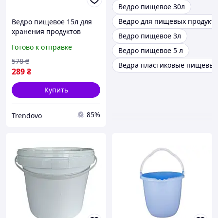
Ведро пищевое 30л
Ведро для пищевых продукт
Ведро пищевое 15л для
хранения продуктов
Ведро пищевое 3л
салатовое ТМ R-PLASTIC
Готово к отправке
Ведро пищевое 5 л
универсальное решение
для кухни
578
₴
Ведра пластиковые пищевые
289
₴
Купить
85%
Trendovo