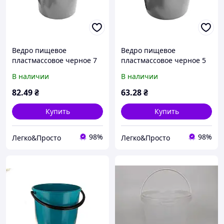
Ведро пищевое
Ведро пищевое
пластмассовое черное 7
пластмассовое черное 5
л, пластиковая емкость с
л, пластиковая емкость с
В наличии
В наличии
ручкой для хранения
ручкой для хранения
продуктов, воды и
продуктов, воды и
82
.49
₴
63
.28
₴
сыпучих материалов
бытового использования
Купить
Купить
98%
98%
Легко&Просто
Легко&Просто