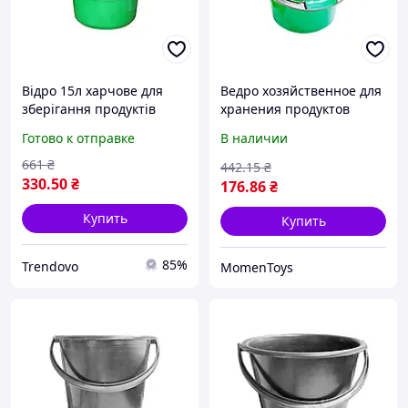
Відро 15л харчове для
Ведро хозяйственное для
зберігання продуктів
хранения продуктов
зручне для рідин
пищевой пластик 10
Готово к отправке
В наличии
циліндричне зелене ТМ
литров с герметичной
Мед
крышкой и плотной
661
₴
442
.15
₴
330
.50
₴
176
.86
₴
Купить
Купить
85%
Trendovo
MomenToys