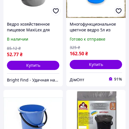
Ведро хозяйственное
Многофункциональное
пищевое MaxiLex для
цветное ведро 5л из
хранения продуктов и
пищевого пластика ТМ
В наличии
Готово к отправке
жидкостей, 5 л (Black)
Горизонт для хранения и
транспортировки
325
₴
85
.12
₴
162
.50
₴
52
.77
₴
Купить
Купить
91%
ДімОпт
Bright Find - Удачная находка