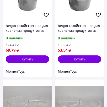
Ведро хозяйственное для
Ведро хозяйственное для
хранения продуктов из
хранения продуктов из
пищевого пластика 7л
пищевого пластика 5л
В наличии
В наличии
черное с герметичной
черное с герметичной
конструкцией корпуса
крышкой и ручкой
174
.47
₴
133
.84
₴
69
.79
₴
53
.54
₴
Купить
Купить
MomenToys
MomenToys