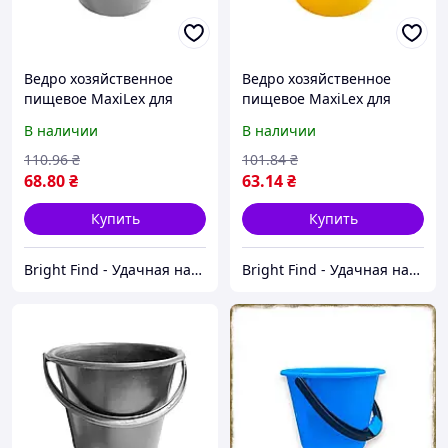
Ведро хозяйственное
Ведро хозяйственное
пищевое MaxiLex для
пищевое MaxiLex для
хранения продуктов и
хранения продуктов 5 л
В наличии
В наличии
жидкостей, 7 л (Black)
110
.96
₴
101
.84
₴
68
.80
₴
63
.14
₴
Купить
Купить
Bright Find - Удачная находка
Bright Find - Удачная находка