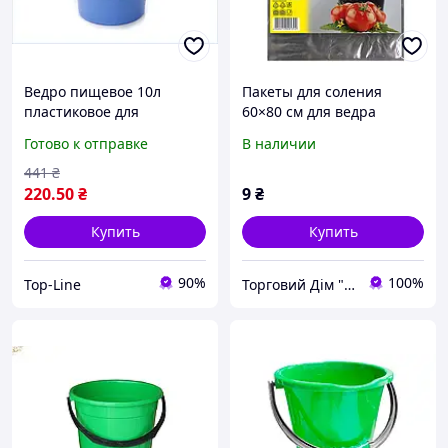
Ведро пищевое 10л
Пакеты для соления
пластиковое для
60×80 см для ведра
хранения и переноски
Помечница прочные
Готово к отправке
В наличии
продуктов голубое ТМ
пищевые для
Горизонт
засоливания и хранения
441
₴
220
.50
₴
9
₴
Купить
Купить
90%
100%
Top-Line
Торговий Дім "RZS"