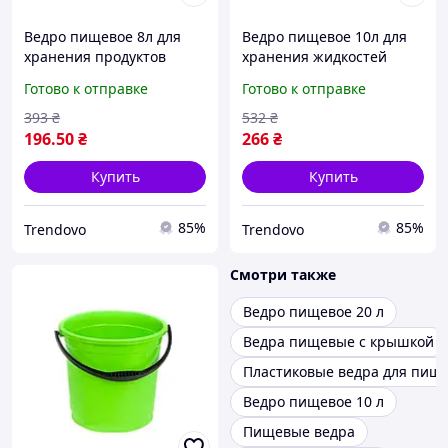
Ведро пищевое 8л для
Ведро пищевое 10л для
хранения продуктов
хранения жидкостей
голубое круглое с ручкой
овощей фруктов удобно
Готово к отправке
Готово к отправке
ТМ АЛЕАНА
круглое без крышки
зеленое
393
₴
532
₴
196
.50
₴
266
₴
Купить
Купить
85%
85%
Trendovo
Trendovo
Смотри также
Ведро пищевое 20 л
Ведра пищевые с крышкой
Пластиковые ведра для пищ
Ведро пищевое 10 л
Пищевые ведра