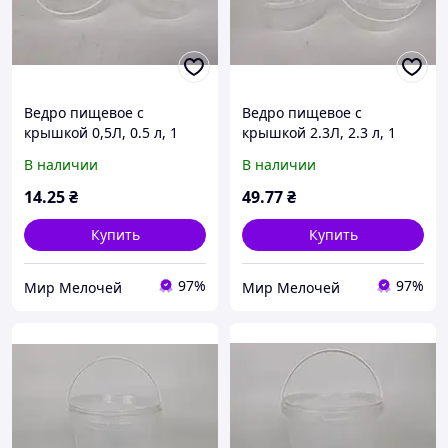
Ведро пищевое с
Ведро пищевое с
крышкой 0,5Л, 0.5 л, 1
крышкой 2.3Л, 2.3 л, 1
штука, 280x190x160 мм,
штука, цвет прозрачный,
В наличии
В наличии
цвет прозрачный,
пищевой полипропилен
пищевой полипропилен
для фасовки, хранения и
14
.25
₴
49
.77
₴
для фасовки, хранения и
доставки
Купить
Купить
97%
97%
Мир Мелочей
Мир Мелочей