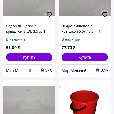
Ведро пищевое с
Ведро пищевое с
крышкой 3.5Л, 3.5 л, 1
крышкой 5,5Л, 5.5 л, 1
штука, 280x190x160 мм,
штука, 280x190x160 мм,
В наличии
В наличии
цвет прозрачный,
цвет прозрачный,
пищевой полипропилен
пищевой полипропилен
51
.80
₴
77
.70
₴
для фасовки, хранения и
для фасовки, хранения и
Купить
Купить
97%
97%
Мир Мелочей
Мир Мелочей