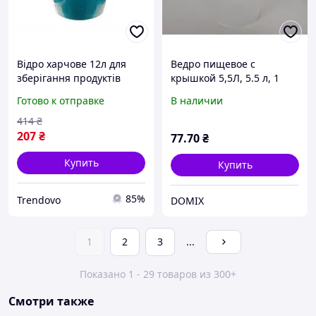
Відро харчове 12л для
Ведро пищевое с
зберігання продуктів
крышкой 5,5Л, 5.5 л, 1
бірюзове з ручкою ТМ
штука, 280x190x160 мм,
Готово к отправке
В наличии
Мед
цвет прозрачный,
пищевой полипропилен
414
₴
для фасовки, хранения и
207
₴
77
.70
₴
Купить
Купить
85%
Trendovo
DOMIX
1
2
3
...
Показано 1 - 29 товаров из 300+
Смотри также