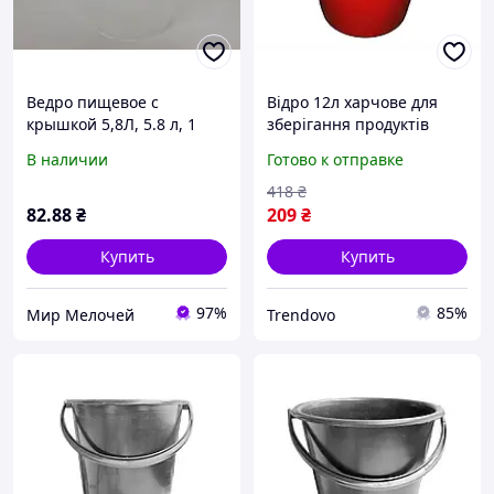
Ведро пищевое с
Відро 12л харчове для
крышкой 5,8Л, 5.8 л, 1
зберігання продуктів
штука, 280x190x160 мм,
червоне циліндричне з
В наличии
Готово к отправке
цвет прозрачный,
ручкою
пищевой полипропилен
418
₴
для фасовки, хранения и
82
.88
₴
209
₴
Купить
Купить
97%
85%
Мир Мелочей
Trendovo