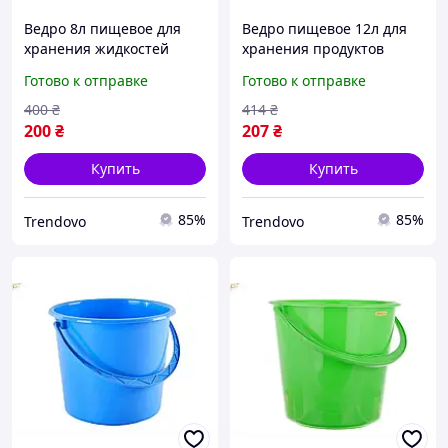
Ведро 8л пищевое для
Ведро пищевое 12л для
хранения жидкостей
хранения продуктов
овощей фруктов с
синее с ручкой ТМ Мед
Готово к отправке
Готово к отправке
крышкой бирюзовое ТМ
МЭД
400
₴
414
₴
200
₴
207
₴
Купить
Купить
85%
85%
Trendovo
Trendovo