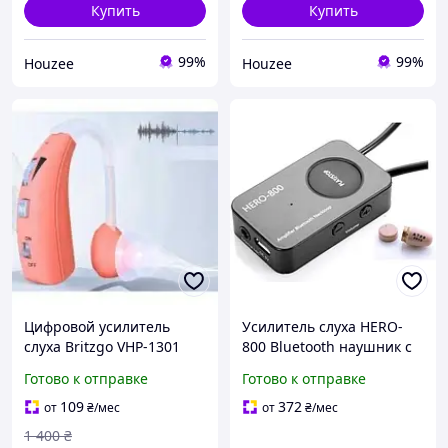
Купить
Купить
99%
99%
Houzee
Houzee
Цифровой усилитель
Усилитель слуха HERO-
слуха Britzgo VHP-1301
800 Bluetooth наушник с
аккумуляторный до 40
шейным креплением для
Готово к отправке
Готово к отправке
часов, разовый
беспроводной передачи
звука
109
372
от
₴
/мес
от
₴
/мес
1 400
₴