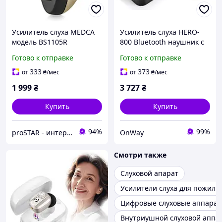
Усилитель слуха MEDCA
Усилитель слуха HERO-
модель BS1105R
800 Bluetooth наушник с
шейным креплением 4,5
Готово к отправке
Готово к отправке
Вт черный совместим с
A780 A680
333
373
от
₴
/мес
от
₴
/мес
1 999
₴
3 727
₴
Купить
Купить
94%
99%
proSTAR - интернет магазин товаров широкого потребления
OnWay
Смотри также
Слуховой апарат
Усилители слуха для пожилы
Цифровые слуховые аппара
Внутриушной слуховой аппа