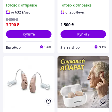
заушный
перезаряжаемый
Готово к отправке
Готово к отправке
слуховой аппарат.
632
250
от
₴
/мес
от
₴
/мес
3 850
₴
3 790
₴
1 500
₴
Купить
Купить
94%
93%
EuroHub
Sierra.shop