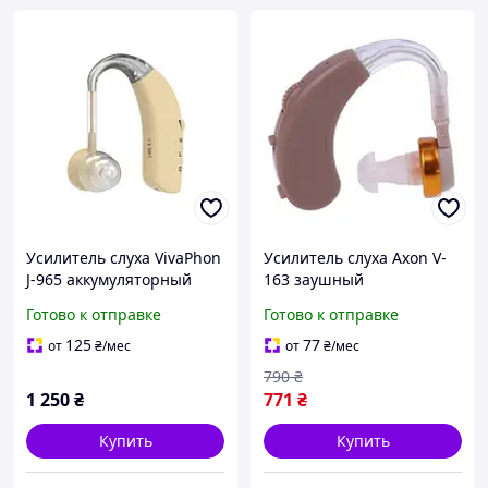
Усилитель слуха VivaPhon
Усилитель слуха Axon V-
J-965 аккумуляторный
163 заушный
заушный Бежевый
Готово к отправке
Готово к отправке
125
77
от
₴
/мес
от
₴
/мес
790
₴
1 250
₴
771
₴
Купить
Купить