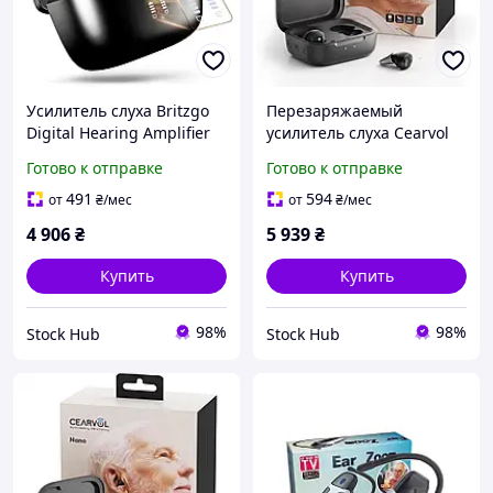
Усилитель слуха Britzgo
Перезаряжаемый
Digital Hearing Amplifier
усилитель слуха Cearvol
VHP-1621
Nano Hearing Amplifier
Готово к отправке
Готово к отправке
Внутриканальный
Внутриушной усилитель
слуховой аппарат
слуха
491
594
от
₴
/мес
от
₴
/мес
4 906
₴
5 939
₴
Купить
Купить
98%
98%
Stock Hub
Stock Hub