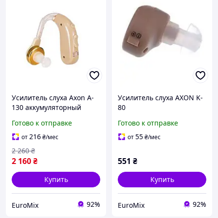
Усилитель слуха Axon A-
Усилитель слуха AXON K-
130 аккумуляторный
80
заушный
Готово к отправке
Готово к отправке
216
55
от
₴
/мес
от
₴
/мес
2 260
₴
2 160
₴
551
₴
Купить
Купить
92%
92%
EuroMix
EuroMix