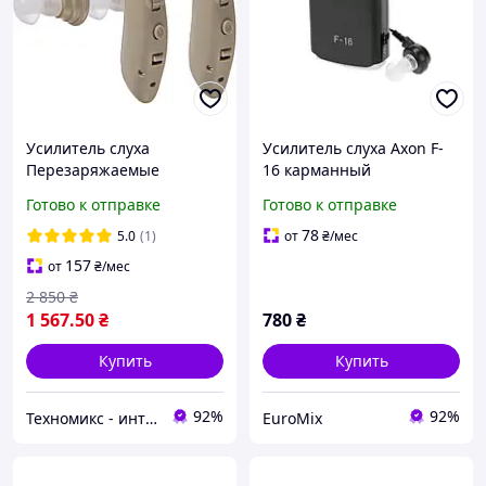
Усилитель слуха
Усилитель слуха Axon F-
Перезаряжаемые
16 карманный
цифровые персональные
Готово к отправке
Готово к отправке
устройства усилителя
звука PSAP для пожилых
78
5.0
(1)
от
₴
/мес
людей, по ухам, BTE
157
от
₴
/мес
2 850
₴
1 567
.50
₴
780
₴
Купить
Купить
92%
92%
Техномикс - интернет - магазин качественной техники, электроники и других товаров для дома и работы
EuroMix