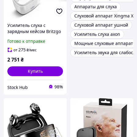
Аппараты для слуха
Слуховой аппарат Xingma XM
Слуховой аппарат ушной
Усилитель слуха с
зарядным кейсом Britzgo
Усилитель слуха axon
VHP-602
Готово к отправке
Мощные слуховые аппараты
Перезаряжаемый
слуховой аппарат с
275
от
₴
/мес
Усилитель звука для слабо
Bluetooth
2 751
₴
Купить
98%
Stock Hub