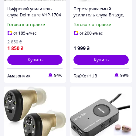
Цифровой усилитель
Перезаряжаемый
слуха Delmicure VHP-1704
усилитель слуха Britzgo,
бежевый для взрослых с
одинарный усилитель
Готово к отправке
Готово к отправке
шумоподавлением, RIC,
звука
аккумуляторный,
185
200
от
₴
/мес
от
₴
/мес
контроль шума
2 850
₴
1 850
₴
1 999
₴
Купить
Купить
94%
99%
Амазончик
ГадЖетHUB