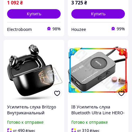
1 092
₴
3 725
₴
Купить
Купить
98%
99%
Electroboom
Houzee
Усилитель слуха Britzgo
ІВ Усилитель слуха
Внутриканальный
Bluetooth Ultra Line HERO-
цифровой слуховой
800 черный мини-
Готово к отправке
Готово к отправке
аппарат с
наушник для
шумоподавлением
прослушивания музыки и
490
310
от
₴
/мес
от
₴
/мес