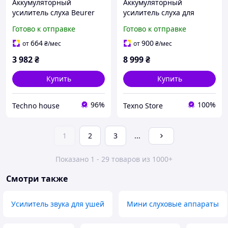
Аккумуляторный
Аккумуляторный
усилитель слуха Beurer
усилитель слуха для
HA55 (пара)
слабослышащих людей
Готово к отправке
Готово к отправке
слуховой аппарат на 2
уха компактный с
664
900
от
₴
/мес
от
₴
/мес
регулировкой
3 982
₴
8 999
₴
Купить
Купить
96%
100%
Techno house
Texno Store
1
2
3
...
Показано 1 - 29 товаров из 1000+
Смотри также
Усилитель звука для ушей
Мини слуховые аппараты