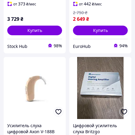
Bluetooth-наушник
373
442
от
₴
/мес
от
₴
/мес
2 750
₴
3 729
₴
2 649
₴
Купить
Купить
98%
94%
Stock Hub
EuroHub
Усилитель слуха
Цифровой усилитель
цифровой Axon V-188B
слуха Britzgo