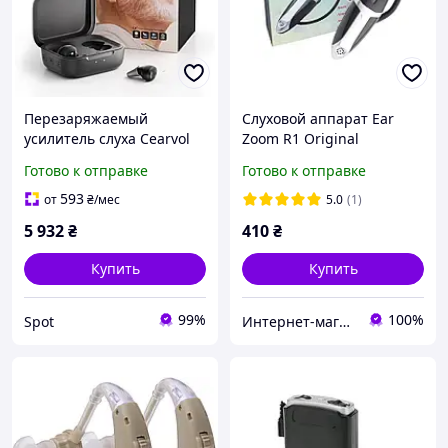
Перезаряжаемый
Слуховой аппарат Ear
усилитель слуха Cearvol
Zoom R1 Original
Nano внутриушной с
(усилитель слуха) в виде
Готово к отправке
Готово к отправке
шумоподавлением 2 шт
блютуз
черный зарядный кейс
593
от
₴
/мес
5.0
(1)
54 часа автономной
5 932
₴
410
₴
работы
Купить
Купить
99%
100%
Spot
Интернет-магазин "Дешевле Нет"