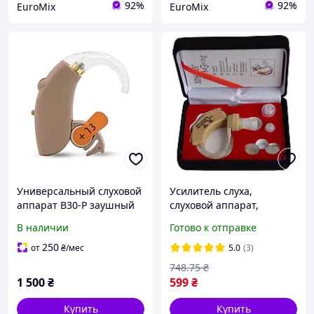
92%
92%
EuroMix
EuroMix
Универсальный слуховой
Усилитель слуха,
аппарат B30-P заушный
слуховой аппарат,
усилитель слуха
Xingmа, xm 909e, с
В наличии
Готово к отправке
доставкой по Киеву и
Украине (ST)
250
от
₴
/мес
5.0
(3)
748
.75
₴
1 500
₴
599
₴
Купить
Купить