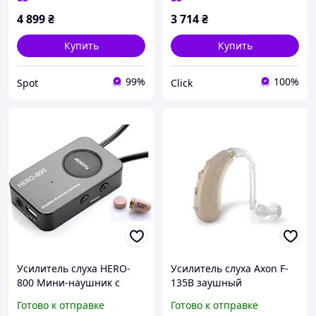
черный с зарядным
голосо ЕMN_PS
4 899
₴
3 714
₴
кейсом
Купить
Купить
99%
100%
Spot
Click
Усилитель слуха HERO-
Усилитель слуха Axon F-
800 Мини-наушник с
135B заушный
усилителем 4.5 Вт,
Готово к отправке
Готово к отправке
Профессиональный