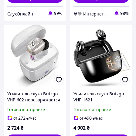
99%
98%
СлухОнлайн
💙💛 Интернет-магазин Non-Stop 🎁％🚚 ⤵
Усилитель слуха Britzgo
Усилитель слуха Britzgo
VHP-602 перезаряжается
VHP-1621
с Bluetooth для
внутриканальный для
Готово к отправке
Готово к отправке
улучшения восприятия
взрослых с
звука
шумоподавлением и
272
490
от
₴
/мес
от
₴
/мес
зарядным кейсом
2 724
₴
4 902
₴