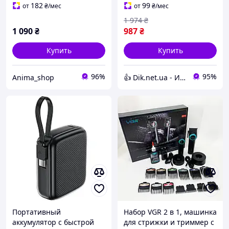
павербанк для телефона
182
99
от
₴
/мес
от
₴
/мес
1 974
₴
1 090
₴
987
₴
Купить
Купить
96%
95%
Anima_shop
👍 Dik.net.ua - Интернет магазин
Портативный
Набор VGR 2 в 1, машинка
аккумулятор с быстрой
для стрижки и триммер с