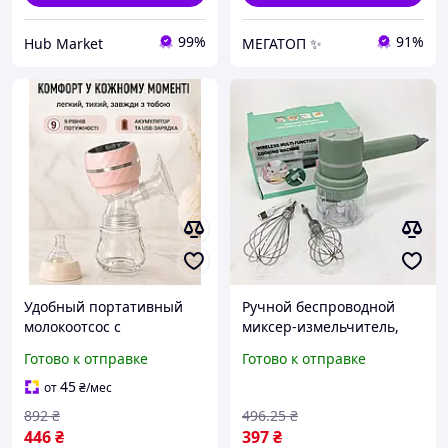
99%
91%
Hub Market
МЕГАТОП ✨
Удобный портативный
Ручной беспроводной
молокоотсос с
миксер-измельчитель,
контейнером на 180 мл,
автономный аккумулятор,
Готово к отправке
Готово к отправке
бутылочкой для
три скорости для
новорожденных и
удобного приготовления
45
от
₴
/мес
контролем уровня
пищи
892
₴
496
.25
₴
грудного молока
446
₴
397
₴