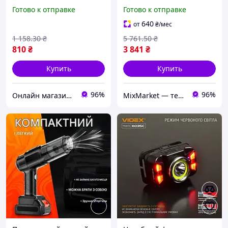
зарядкой, мощность
аккумулятором
Готово к отправке
Готово к отправке
двадцать ватт, удобный
для использования с
640
от
₴
/мес
мобильными
1 158
.30
₴
5 761
.50
₴
устройствами
810
₴
3 841
₴
Купить
Купить
96%
96%
Онлайн магазин - Кексик🧁
MixMarket — территория низких цен!💝🎁