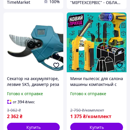
100%
TimeMarket
"МІРТЕХСЕРВІС" - ОБЛАДНАННЯ ДЛЯ ТОРГІВЛВ ТА СФЕРИ ПОСЛУГ
Секатор на аккумуляторе,
Мини пылесос для салона
лезвие SK5, диаметр реза
машины компактный с
30 мм, легкий и удобный
аккумулятором и удобной
Готово к отправке
Готово к отправке
Mirson MS0141
зарядкой
394
от
₴
/мес
3 062
₴
2 750
₴/комплект
2 362
₴
1 375
₴/комплект
Купить
Купить