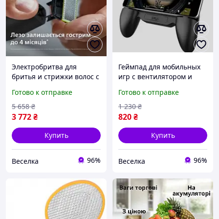
Электробритва для
Геймпад для мобильных
бритья и стрижки волос с
игр с вентилятором и
аккумулятором для
аккумулятором 2000 мАч
Готово к отправке
Готово к отправке
мужчин удобная и
удобный контроллер для
безопасная в
смартфонов FLAME
5 658
₴
1 230
₴
использовании FLAME
3 772
₴
820
₴
Купить
Купить
96%
96%
Веселка
Веселка