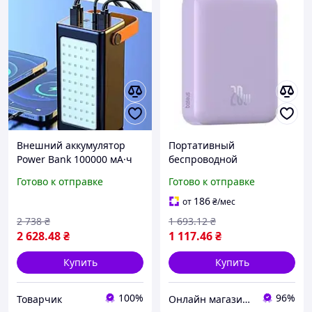
Внешний аккумулятор
Портативный
Power Bank 100000 мА·ч
беспроводной
JS-658 с LED-фонариком,
аккумулятор 6000 мАч с
Готово к отправке
Готово к отправке
Power Bank и удобная
быстрой зарядкой 20 Вт,
ручка
удобный и стильный
186
от
₴
/мес
аксессуар для мобильных
2 738
₴
1 693
.12
₴
устройств
2 628
.48
₴
1 117
.46
₴
Купить
Купить
100%
96%
Товарчик
Онлайн магазин - Кексик🧁