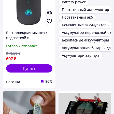
Battery power
Портативный аккамулятор
Портативный акб
Компактные аккумуляторы
Аккумулятор переносной с u
Беспроводная мышка с
подсветкой и
Безопасные аккумуляторы
аккумулятором для
Готово к отправке
Аккумуляторная батарея для
работы и учебы удобная
для офиса и дома FLAME
910
.50
₴
Акумулятори зарядка
607
₴
Купить
96%
Веселка