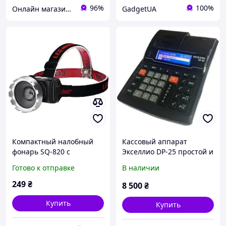
96%
100%
Онлайн магазин - Кексик🧁
GadgetUA
Компактный налобный
Кассовый аппарат
фонарь SQ-820 с
Экселлио DP-25 простой и
аккумулятором для
удобный встроенный
Готово к отправке
В наличии
удобного освещения во
аккумулятор
время активного отдыха
249
₴
8 500
₴
Купить
Купить