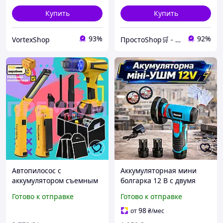
Купить
Купить
93%
92%
VortexShop
ПростоShop🛒 - онлайн магазин простых товаров💡
Автопилосос с
Аккумуляторная мини
аккумулятором съемным
болгарка 12 В с двумя
и удобным органайзером,
аккумуляторами, Удобная
Готово к отправке
Готово к отправке
пылесос для салона
угловая шлифовальная
автомобиля
машина в кейсе
98
от
₴
/мес
аккумуляторный с