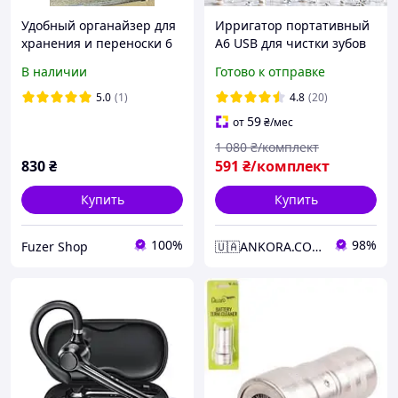
Удобный органайзер для
Ирригатор портативный
хранения и переноски 6
A6 USB для чистки зубов
аккумуляторов
водяной флоссер уход
В наличии
Готово к отправке
платформы DniproM 20v.
полости рта удобный
компактный ank-103811
5.0
(1)
4.8
(20)
59
от
₴
/мес
1 080
₴/комплект
830
₴
591
₴/комплект
Купить
Купить
100%
98%
Fuzer Shop
🇺🇦ANKORA.COM.UA🇺🇦