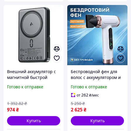
Внешний аккумулятор с
Беспроводной фен для
магнитной быстрой
волос с аккумулятором и
зарядкой, 10000 мАч,
дисплеем компактный,
Готово к отправке
Готово к отправке
встроенная подставка
стильный и удобный в
для удобства
дороге
262
от
₴
/мес
использования
1 392
.82
₴
5 250
₴
974
₴
2 625
₴
Купить
Купить