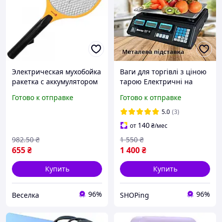
Электрическая мухобойка
Ваги для торгівлі з ціною
ракетка с аккумулятором
тарою Електричні на
для уничтожения мух и
акумуляторі зручні якісні
Готово к отправке
Готово к отправке
комаров удобная и
терези з акамулятором
эффективная FLAME
торгівельні
5.0
(3)
140
от
₴
/мес
982
.50
₴
1 550
₴
655
₴
1 400
₴
Купить
Купить
96%
96%
Веселка
SHOPing