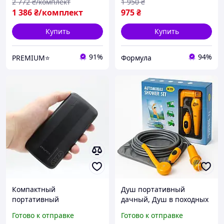
2 772
₴/комплект
1 950
₴
насадками для сухой
1 386
₴/комплект
975
₴
Купить
Купить
91%
94%
PREMIUM⭐
Формула
Компактный
Душ портативный
портативный
дачный, Душ в походных
аккумулятор 10000 mAh с
условиях Переносной для
Готово к отправке
Готово к отправке
двумя USB удобный
дачи и похода YB-85