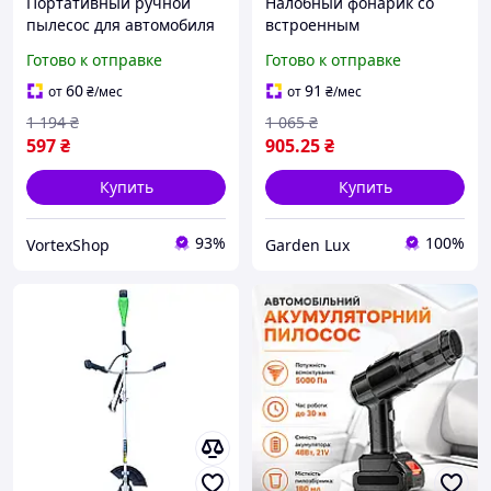
Портативный ручной
Налобный фонарик со
пылесос для автомобиля
встроенным
со съемным
аккамулятором, Удобный
Готово к отправке
Готово к отправке
аккумулятором, удобная
налобный фонарь с
уборка сидений, ковриков
регулируемым ремнем
60
91
от
₴
/мес
от
₴
/мес
и мелких деталей салона
410Lm 5000K, Фонарь
1 194
₴
1 065
₴
головый, ODG
597
₴
905
.25
₴
Купить
Купить
93%
100%
VortexShop
Garden Lux