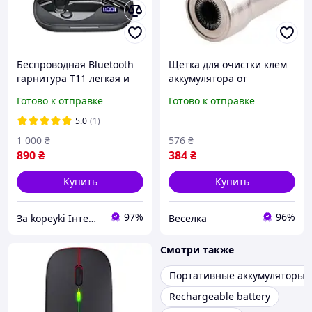
Беспроводная Bluetooth
Щетка для очистки клем
гарнитура T11 легкая и
аккумулятора от
удобная, аккумулятор
коррозии грязи и окислов
Готово к отправке
Готово к отправке
кейса 500 mAh
удобная и эффективная
FLAME
5.0
(1)
1 000
₴
576
₴
890
₴
384
₴
Купить
Купить
97%
96%
Зa kopeyki Інтернет магазин
Веселка
Смотри также
Портативные аккумуляторы
Rechargeable battery