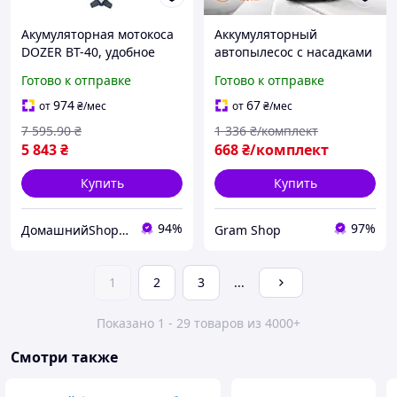
Акумуляторная мотокоса
Аккумуляторный
DOZER BT-40, удобное
автопылесос с насадками
решение для дачного
48Вт/21V Удобный
Готово к отправке
Готово к отправке
ухода.
пылесос для автомобиля
и домашнего
974
67
от
₴
/мес
от
₴
/мес
использования Мини
7 595
.90
₴
1 336
₴/комплект
пылесос 1 АКБ
5 843
₴
668
₴/комплект
Купить
Купить
94%
97%
ДомашнийShop🏡✨ - заказ онлайн, не выходя из дома💕
Gram Shop
1
2
3
...
Показано 1 - 29 товаров из 4000+
Смотри также