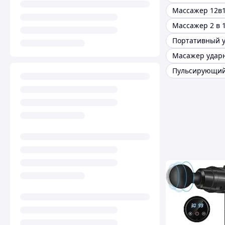
Массажер 12в
Массажер 2 в 
Масажер удар