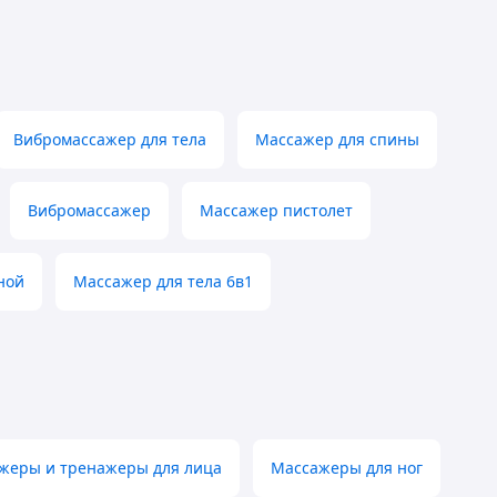
Вибромассажер для тела
Массажер для спины
Вибромассажер
Массажер пистолет
ной
Массажер для тела 6в1
жеры и тренажеры для лица
Массажеры для ног