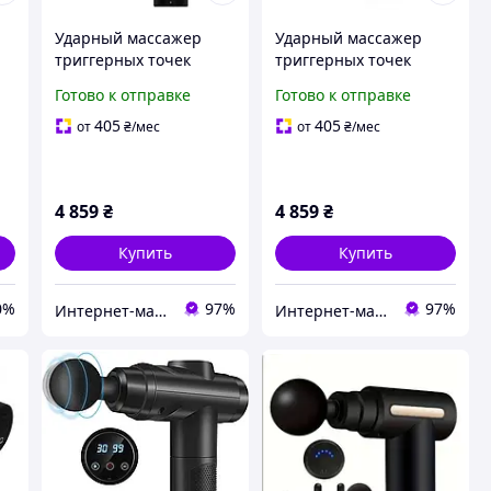
Ударный массажер
Ударный массажер
триггерных точек
триггерных точек
Booster E пистолет для
Booster E пистолет для
Готово к отправке
Готово к отправке
массажа мышц
массажа мышц
(Черный)
(Серебристый)
405
405
от
₴
/мес
от
₴
/мес
4 859
₴
4 859
₴
Купить
Купить
0%
97%
97%
Интернет-магазин Итакшоп
Интернет-магазин Итакшоп