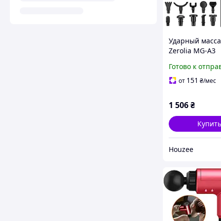
Ударный масс
Zerolia MG-A3
перкуссионный
Готово к отпра
глубокого мыш
массажа 30 ре
151
от
₴
/мес
10 насадок
1 506
₴
Купит
Houzee