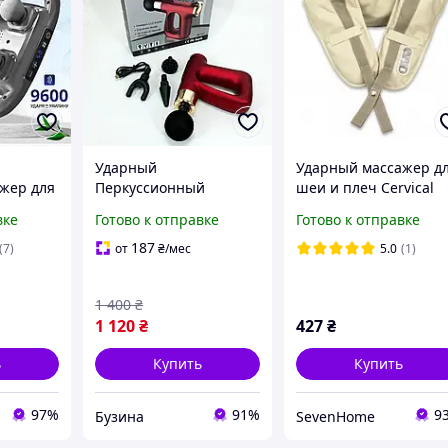
Ударный
Ударный массажер д
жер для
Перкуссионный
шеи и плеч Cervical
онный
массажер для тела и
Massage Shawls SV22
вке
Готово к отправке
Готово к отправке
толет
мышц Массажный
 массаж
пистолет EM HB-007
187
(7)
от
₴
/мес
5.0
(1)
ежимов
аккумуляторный
красный buzyna
1 400
₴
1 120
₴
427
₴
ь
Купить
Купить
97%
91%
9
Бузина
SevenHome