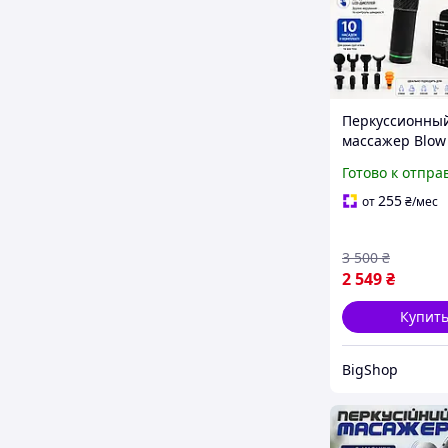
Перкуссионны
массажер Blow
4000, ударный
Готово к отпра
массажер для т
массажный пи
255
от
₴
/мес
3 500
₴
2 549
₴
Купит
BigShop