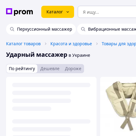
Каталог
Перкуссионный массажер
Вибрационные масса
Каталог товаров
Красота и здоровье
Товары для здо
Ударный массажер
в Украине
По рейтингу
Дешевле
Дороже