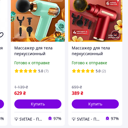
ля
Массажер для тела
Массажер для тела
перкуссионный
перкуссионный
7
ударный массажный
электрический
Готово к отправке
Готово к отправке
пистолет мини-
ударный
вибрационное
вибрационный
5.0
(7)
5.0
(2)
устройство для
массажный пистолет
релаксации
для мышц спины шеи
1 139
₴
659
₴
ручной для
629
₴
389
₴
расслабления
Купить
Купить
3%
97%
97%
💡 SVITAЕ - Проверенная техника для дома и гаджеты для ухода за собой
💡 SVITAЕ - Проверенная техника для дома и гаджеты для ухода за собой