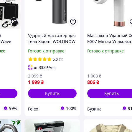
й
Ударный массажер для
Массажер Ударный X
 Wave
тела Xiaomi WOLONOW
FG07 Мятая Упаковка
Massage Gun Lite
Белый buzyna
вке
Готово к отправке
Готово к отправке
ела,
(FGMN-R-35) Black
столет
5.0
(1)
333
от
₴
/мес
2 099
₴
1 008
₴
1 999
₴
806
₴
ь
Купить
Купить
99%
100%
9
Felex
Бузина