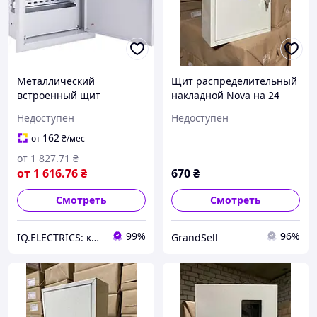
Металлический
Щит распределительный
встроенный щит
накладной Nova на 24
распределительный
модуля (IP31)
Недоступен
Недоступен
E.Next, 24 модуля, IP31,
63A
162
от
₴
/мес
от
1 827
.71
₴
от
1 616
.76
₴
670
₴
Смотреть
Смотреть
99%
96%
IQ.ELECTRICS: купить электрику оптом
GrandSell