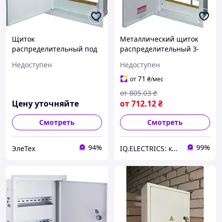
Щиток
Металлический щиток
распределительный под
распределительный 3-
однофазный
фазный с замком, 12
Недоступен
Недоступен
электронный счетчик+ 12
модулей, Украина
модулей встраиваемый
71
от
₴
/мес
замком, Украина
от
805
.03
₴
Цену уточняйте
от
712
.12
₴
Смотреть
Смотреть
94%
99%
ЭлеТех
IQ.ELECTRICS: купить электрику оптом