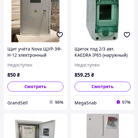
Щит учёта Nova ЩУР-3Ф-
Щиток под 2/3 авт.
Н-12 электронный
KAEDRA IP65 (наружный)
Недоступен
Недоступен
850
₴
859
.25
₴
Смотреть
Смотреть
96%
97%
GrandSell
MegaSnab