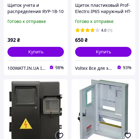
Щиток учета и
Щиток пластиковый Prof-
распределения ЯУР-1В-10
Electro IP65 наружный HT-
врезной 0964
12мод,
Готово к отправке
Готово к отправке
4.0
(1)
392
₴
650
₴
Купить
Купить
98%
93%
100WATT.IN.UA ІНТЕРНЕТ-МАГАЗИН
Voltex Все для электромонтажа ⚡ Быстрая доставка 🛡 Гарантия качества 🔌 Более 5000 товаров