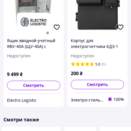
Ящик вводной-учетный
Корпус для
ЯВУ-40А (ЩУ-40А) с
электросчетчика КДЗ-1
номинальным током 40А
диэлектрический,
Недоступен
Недоступен
и напряжением 380В
защитный бокс для
однофазного счетчика,
5.0
(1)
черный
200
₴
9 499
₴
Смотреть
Смотреть
100%
Электро-стиль - интернет-магазин электротоваров
Electro Logistic
Смотри также