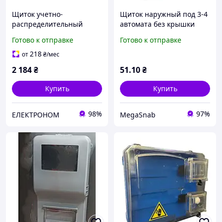
Щиток учетно-
Щиток наружный под 3-4
распределительный
автомата без крышки
металлический с замком
Готово к отправке
Готово к отправке
на 12 модулей
АСКОУКРЕМ A0260030001
218
от
₴
/мес
2 184
₴
51
.10
₴
Купить
Купить
98%
97%
ЕЛЕКТРОНОМ
MegaSnab