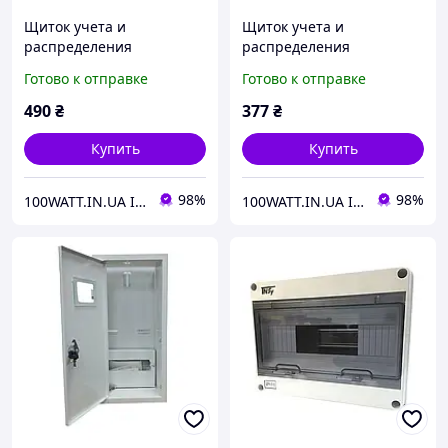
Щиток учета и
Щиток учета и
распределения
распределения
ШМР-3Ф-12-В врезной
ШМР-1ФЭ-8А-В врезной
Готово к отправке
Готово к отправке
0698
монтаж 0971
490
₴
377
₴
Купить
Купить
98%
98%
100WATT.IN.UA ІНТЕРНЕТ-МАГАЗИН
100WATT.IN.UA ІНТЕРНЕТ-МАГАЗИН