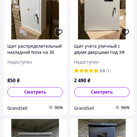
Щит распределительный
Щит учёта уличный с
накладной Nova на 36
двумя дверцами под 3Ф
модулей (IP31)
счётчик и 18 модулей
Недоступен
Недоступен
(IP65)
5.0
(1)
850
₴
2 490
₴
Смотреть
Смотреть
96%
96%
GrandSell
GrandSell