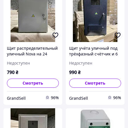
Щит распределительный
Щит учёта уличный под
уличный Nova на 24
трёхфазный счётчик и 6
модуля (IP54)
модулей (IP54)
Недоступен
Недоступен
790
₴
990
₴
Смотреть
Смотреть
96%
96%
GrandSell
GrandSell