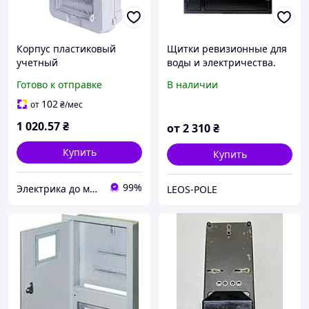
Корпус пластиковый
Щитки ревизионные для
учетный
воды и электричества.
e.plbox.stand.n.f3.7 IP54
Готово к отправке
В наличии
навесной, под
трехфазный счетчик, 7
102
от
₴
/мес
модулей
1 020
.57
₴
от
2 310
₴
Купить
Купить
99%
Электрика до мелочей
LEOS-POLE