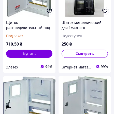
Щиток
Щиток металлический
распределительный под
для 1фазного
трехфазный электронный
электросчетчика
Под заказ
Недоступен
счетчик+ 12
мод.встраиваемый
710
.50
₴
250
₴
замком, Украина
Купить
Смотреть
94%
99%
ЭлеТех
Інтернет магазин "1000gelezok"