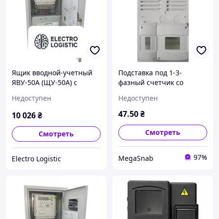
Ящик вводной-учетный
Подставка под 1-3-
ЯВУ-50А (ЩУ-50А) с
фазный счетчик со
номинальным током 50А
щитком 6 автоматов, 2
Недоступен
Недоступен
и напряжением 380В
автомата
47
.50
₴
10 026
₴
Смотреть
Смотреть
97%
MegaSnab
Electro Logistic