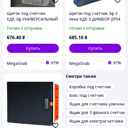
Щиток под счетчик
Щиток под счетчик 3ф 3
КДЕ-3ф УНИВЕРСАЛЬНЫЙ
окна КДЕ-3 ДИМБОР (IP54
влагозащит)
Готово к отправке
Готово к отправке
ПРОЗРАЧНЫЙ
676
.40
₴
685
.10
₴
Купить
Купить
97%
97%
MegaSnab
MegaSnab
Смотри также
Коробка под счетчик
Бокс под счетчик
Ящик для счетчика уличный
Ящик для 3 фазного счетчик
Ящик для электросчетчика