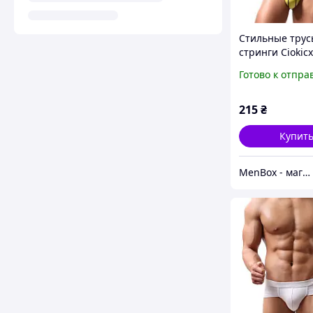
Стильные трус
стринги Ciokicx
желтый
Готово к отпра
215
₴
Купит
MenBox - магазин чоловічого одягу, білизни та аксесуарів