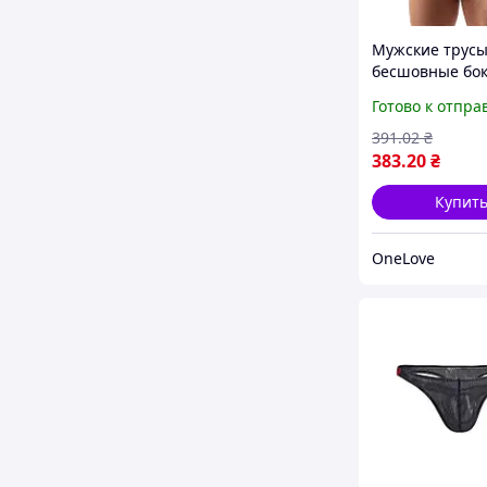
Мужские трус
бесшовные бо
белые
Готово к отпра
391
.02
₴
383
.20
₴
Купит
OneLove