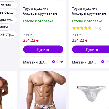
Мужские стринги Хлопок
Трусы мужские
Трусы мужские
Мужское нижнее белье стринги
боксеры кружевные
боксеры кружевные
черные, мужские
синие, мужские трус
Трусы стринги для мужчины
Готово к отправке
Готово к отправке
трусы кружевные
кружевные
инги
5.0
(2)
Красные мужские стринги
239
₴
239
₴
234
.22
₴
234
.22
₴
Купить
Купить
94%
9
Магазин ШАРМ
Магазин ШАРМ