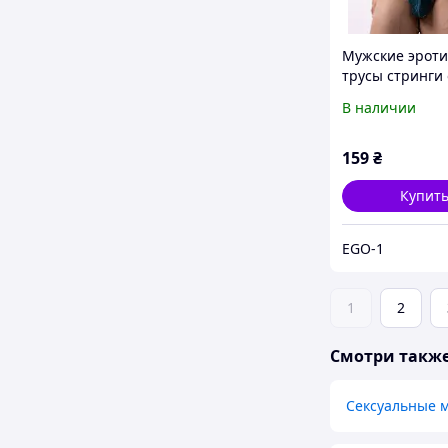
Мужские эроти
трусы стринги 
бренда Ciokicx
В наличии
зеленого цвета
159
₴
Купит
EGO-1
1
2
Смотри такж
Сексуальные 