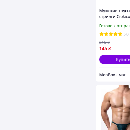
Мужские трусы
стринги Ciokicx
черного цвета 
Готово к отпра
люрексом
5.0
215
₴
145
₴
Купит
MenBox - магазин чоловічого одягу, білизни та аксесуарів