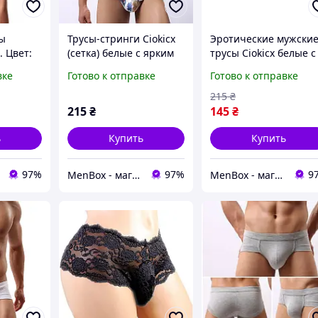
ы
Трусы-стринги Ciokicx
Эротические мужски
. Цвет:
(сетка) белые с ярким
трусы Ciokicx белые с
принтом
люрексом
вке
Готово к отправке
Готово к отправке
215
₴
215
₴
145
₴
ь
Купить
Купить
97%
97%
9
MenBox - магазин чоловічого одягу, білизни та аксесуарів
MenBox - магазин чоловічого одягу, білизни та аксесуарів