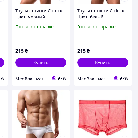
Трусы стринги Ciokicx.
Трусы стринги Ciokicx.
Цвет: черный
Цвет: белый
ы
Готово к отправке
Готово к отправке
215
₴
215
₴
Купить
Купить
4%
97%
97%
MenBox - магазин чоловічого одягу, білизни та аксесуарів
MenBox - магазин чоловічого одягу, білизни та аксесуарів