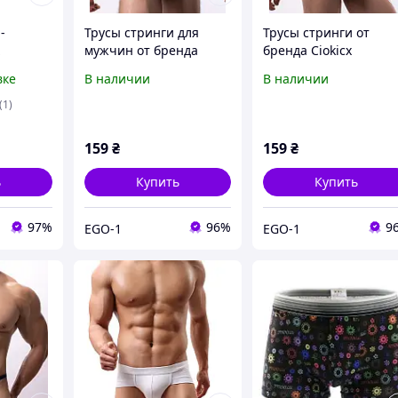
-
Трусы стринги для
Трусы стринги от
мужчин от бренда
бренда Ciokicx
с
Ciokicx белого цвета
фиолетового цвета
вке
В наличии
В наличии
(1)
159
₴
159
₴
ь
Купить
Купить
97%
96%
9
EGO-1
EGO-1