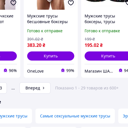
чкские
Мужские трусы
Мужские трусы
от
бесшовные боксеры
боксеры, трусы
 темно-
белые
прикольные
Готово к отправке
Готово к отправке
391
.02
₴
199
₴
383
.20
₴
195
.02
₴
ь
Купить
Купить
96%
99%
9
OneLove
Магазин ШАРМ
3
...
Вперед
Показано 1 - 29 товаров из 600+
е
мужские трусы
Самые сексуальные мужские трусы
Эр