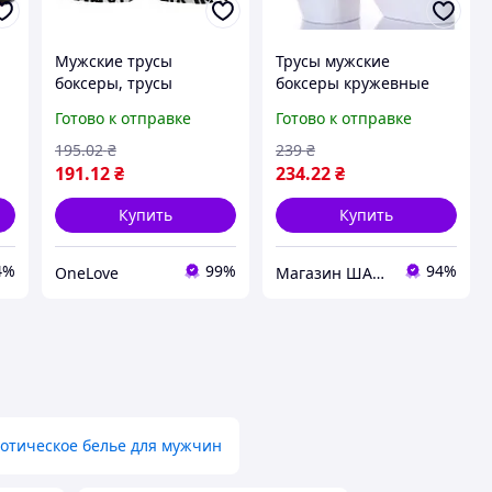
Мужские трусы
Трусы мужские
боксеры, трусы
боксеры кружевные
прикольные
розовые, мужские
Готово к отправке
Готово к отправке
трусы кружевные
195
.02
₴
239
₴
191
.12
₴
234
.22
₴
Купить
Купить
4%
99%
94%
OneLove
Магазин ШАРМ
отическое белье для мужчин