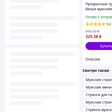
Прозрачные т
белые мужские
боксеры
Готово к отпра
5.0
332
.22
₴
325
.58
₴
Купит
OneLove
Смотри также
Мужские стри
Мужские мини
Стринги для п