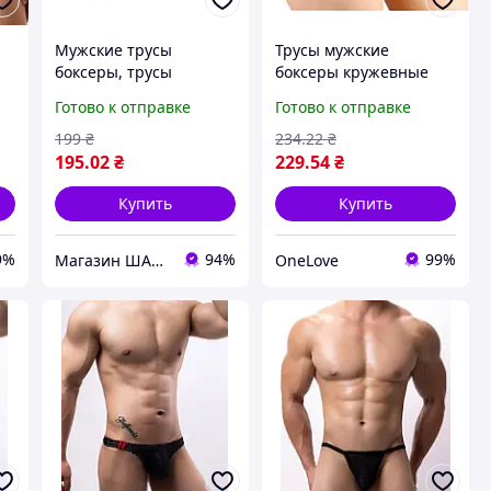
Мужские трусы
Трусы мужские
боксеры, трусы
боксеры кружевные
прикольные
синие, мужские трусы
Готово к отправке
Готово к отправке
кружевные
199
₴
234
.22
₴
195
.02
₴
229
.54
₴
Купить
Купить
9%
94%
99%
Магазин ШАРМ
OneLove