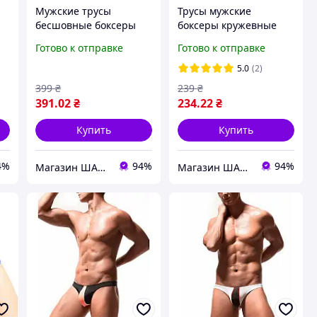
Мужские трусы
Трусы мужские
бесшовные боксеры
боксеры кружевные
серые
красные, мужские
Готово к отправке
Готово к отправке
трусы кружевные
5.0
(2)
399
₴
239
₴
391
.02
₴
234
.22
₴
Купить
Купить
4%
94%
94%
Магазин ШАРМ
Магазин ШАРМ