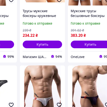
ы
Трусы мужские
Мужские трусы
ксеры
боксеры кружевные
бесшовные боксеры
черные, мужские
серые
вке
Готово к отправке
Готово к отправке
трусы кружевные
239
₴
391
.02
₴
234
.22
₴
383
.20
₴
ь
Купить
Купить
99%
94%
9
Магазин ШАРМ
OneLove