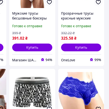
е
Мужские трусы
Прозрачные трусы
бесшовные боксеры
красные мужские
белые
боксеры
Готово к отправке
Готово к отправке
399
₴
332
.22
₴
391
.02
₴
325
.58
₴
Купить
Купить
7%
94%
99%
Магазин ШАРМ
OneLove