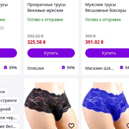
русы
Прозрачные трусы
Мужские трусы
бежевые мужские
бесшовные боксеры
боксеры
белые
вке
Готово к отправке
Готово к отправке
(2)
332
.22
₴
399
₴
325
.58
₴
391
.02
₴
ь
Купить
Купить
99%
99%
9
OneLove
Магазин ШАРМ
нги
 стринги
арней
Мужские стринги черные
Стринги мужские белые