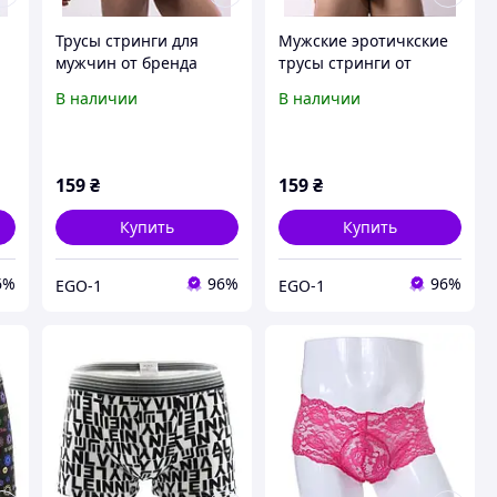
Трусы стринги для
Мужские эротичкские
мужчин от бренда
трусы стринги от
Ciokicx черного цвета
бренда Ciokicx черного
В наличии
В наличии
цвета
159
₴
159
₴
Купить
Купить
6%
96%
96%
EGO-1
EGO-1