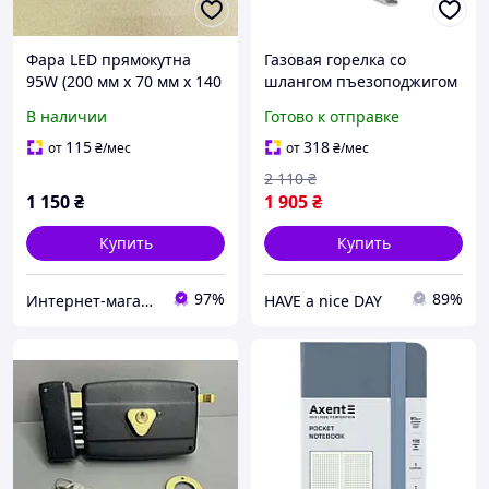
Фара LED прямокутна
Газовая горелка со
95W (200 мм х 70 мм х 140
шлангом пъезоподжигом
мм) 95W DTL-2757
ветрозащитой Tramp
В наличии
Готово к отправке
TRG-046 140x95мм
115
318
от
₴
/мес
от
₴
/мес
2 110
₴
1 150
₴
1 905
₴
Купить
Купить
97%
89%
Интернет-магазин "KrazAuto"
HAVE a nice DAY