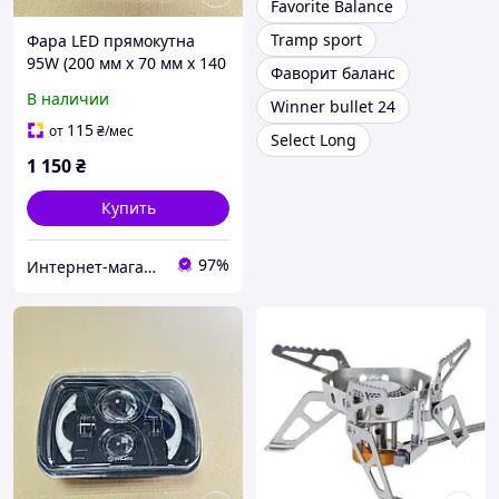
Favorite Balance
Tramp sport
Фара LED прямокутна
95W (200 мм х 70 мм х 140
Фаворит баланс
мм) DTL-2485
В наличии
Winner bullet 24
115
от
₴
/мес
Select Long
1 150
₴
Купить
97%
Интернет-магазин "KrazAuto"