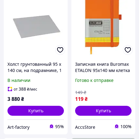
Холст грунтованный 95 х
Записная книга Buromax
140 см, на подрамнике, 1
ETALON 95х140 мм клетка
перемычка, среднее
оранжевая (BM.296160-
В наличии
Готово к отправке
зерно, хлопок, планка
11)
55х18 мм, серый
388
от
₴
/мес
149
₴
3 880
₴
119
₴
Купить
Купить
95%
100%
Art-factory
AccsStore