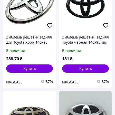
Эмблема решетки задняя
Эмблема решетки, задняя
для Toyota Хром 140х95
Toyota черная 140х95 мм
мм Пластикна скотче
пластик (на скотче)
В наличии
В наличии
(Завод)
288
.70
₴
181
₴
Купить
Купить
87%
87%
NRGCASE
NRGCASE