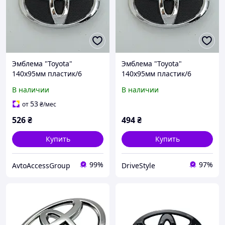
Эмблема "Toyota"
Эмблема "Toyota"
140х95мм пластик/6
140х95мм пластик/6
пукли (Corolla 2009-2013 г
пукли (Corolla 2009-2013 г
В наличии
В наличии
перед) (Турция)
перед) (Турция)
53
от
₴
/мес
526
₴
494
₴
Купить
Купить
99%
97%
AvtoAccessGroup
DriveStyle