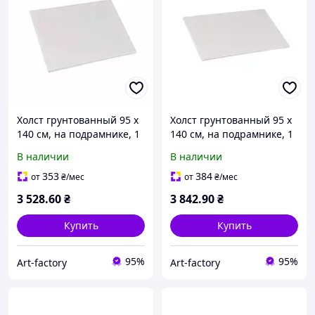
Холст грунтованный 95 х
Холст грунтованный 95 х
140 см, на подрамнике, 1
140 см, на подрамнике, 1
премычка, среднее
премычка, мелкое зерно,
В наличии
В наличии
зерно, хлопок, планка
хлопок, планка 55х18 мм
55х18 мм
353
384
от
₴
/мес
от
₴
/мес
3 528
.60
₴
3 842
.90
₴
Купить
Купить
95%
95%
Art-factory
Art-factory