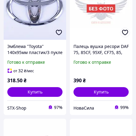
Эмблема "Toyota"
Палець вушка ресори DAF
140х95мм пластик/3 пукле
75, 85CF, 95XF, CF75, 85,
XF95, 105 (Febi)
Готово к отправке
Готово к отправке
(32х140мм.)
,45048,1205666S|
32
от
₴
/мес
318
.50
₴
390
₴
Купить
Купить
97%
99%
STX-Shop
НоваСила