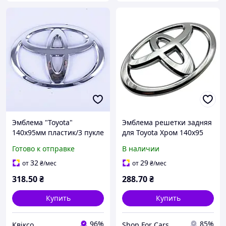
Эмблема "Toyota"
Эмблема решетки задняя
140х95мм пластик/3 пукле
для Toyota Хром 140х95
мм Пластикна скотче
Готово к отправке
В наличии
(Завод)
32
29
от
₴
/мес
от
₴
/мес
318
.50
₴
288
.70
₴
Купить
Купить
96%
85%
Квіксо
Shop For Cars