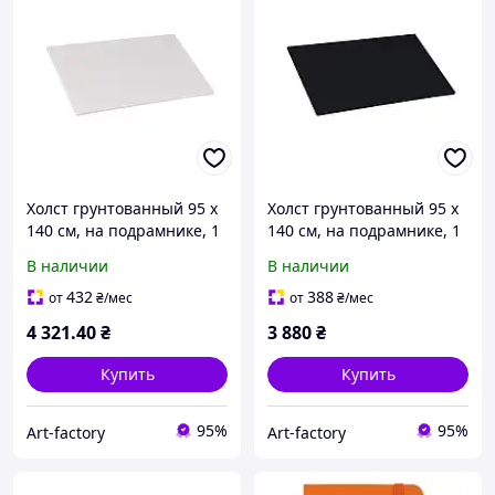
Холст грунтованный 95 х
Холст грунтованный 95 х
140 см, на подрамнике, 1
140 см, на подрамнике, 1
премычка, среднее
перемычка, среднее
В наличии
В наличии
зерно, лён, планка 55х18
зерно, хлопок, планка
мм
55х18 мм, черный
432
388
от
₴
/мес
от
₴
/мес
4 321
.40
₴
3 880
₴
Купить
Купить
95%
95%
Art-factory
Art-factory