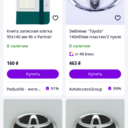
Книга записная клетка
Эмблема "Toyota"
95х140 мм 96 л Partner
140х95мм пластик/3 пукле
Axent 8301-31-a
В наличии
В наличии
малахитовая
46
от
₴
/мес
160
₴
463
₴
Купить
Купить
91%
99%
Podushki - интернет-магазин Подушки
AvtoAccessGroup