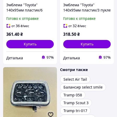
Эмблема "Toyota"
Эмблема "Toyota"
140х95мм пластик/6
140х95мм пластик/3 пукле
пукли (Corolla 2009-2013 г
Готово к отправке
Готово к отправке
перед) (Турция)
36
32
от
₴
/мес
от
₴
/мес
361
.40
₴
318
.50
₴
Купить
Купить
97%
97%
Деталька
Деталька
Смотри также
Select Air Tail
Балансир select smile
Tramp 058
Tramp Scout 3
Tramp tri-017