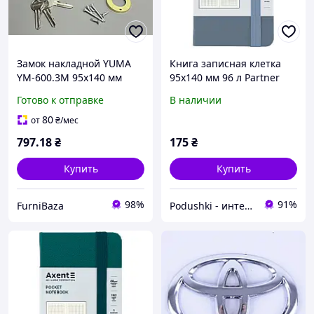
Замок накладной YUMA
Книга записная клетка
YM-600.3М 95х140 мм
95х140 мм 96 л Partner
черный, под английский
Axent 8301-62-a серая
Готово к отправке
В наличии
ключ для входных
металлических,
80
от
₴
/мес
деревянных дверей,
797
.18
₴
175
₴
гаража
Купить
Купить
98%
91%
FurniBaza
Podushki - интернет-магазин Подушки