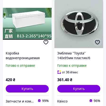
Коробка
Эмблема "Toyota"
водонепроницаемая
140х95мм пластик/6
265х140х95 мм
пукли (Corolla 2009-2013 г
Готово к отправке
Готово к отправке
перед) (Турция)
36
от
₴
/мес
420
₴
361
.40
₴
Купить
Купить
99%
96%
Запчасти и комплектующие на электротранспорт
Квіксо