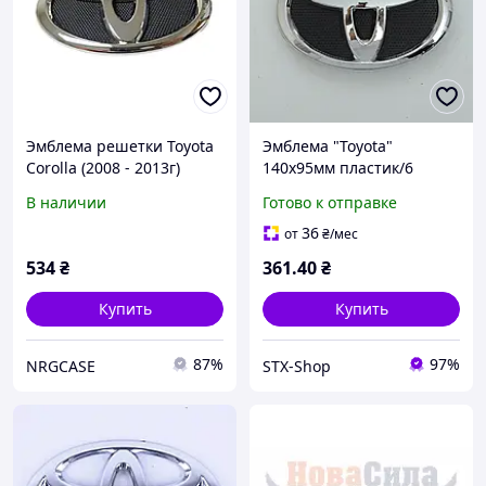
Эмблема решетки Toyota
Эмблема "Toyota"
Corolla (2008 - 2013г)
140х95мм пластик/6
140х95 мм (на 3 штифтах)
пукли (Corolla 2009-2013 г
В наличии
Готово к отправке
OEM 75312-02050 75301-
перед) (Турция)
02040 (Завод)
36
от
₴
/мес
534
₴
361
.40
₴
Купить
Купить
87%
97%
NRGCASE
STX-Shop