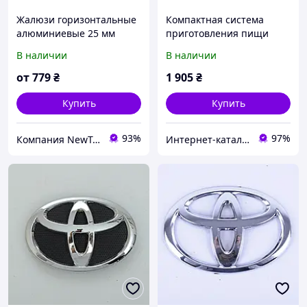
Жалюзи горизонтальные
Компактная система
алюминиевые 25 мм
приготовления пищи
95х140
Трамп 140х95 мм,
В наличии
В наличии
6701BB46H4
от
779
₴
1 905
₴
Купить
Купить
93%
97%
Компания NewTex
Интернет-кат​алог с​ки​​д​​​ок "ElenaShop"