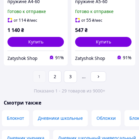
пружине А4-60
пружине А5-60
Готово к отправке
Готово к отправке
114
55
от
₴
/мес
от
₴
/мес
1 140
₴
547
₴
Купить
Купить
91%
91%
Zatyshok Shop
Zatyshok Shop
1
2
3
...
Показано 1 - 29 товаров из 9000+
Смотри также
Блокнот
Дневники школьные
Обложки
Блок
Дневник ученика
Дневник школьный универсальный