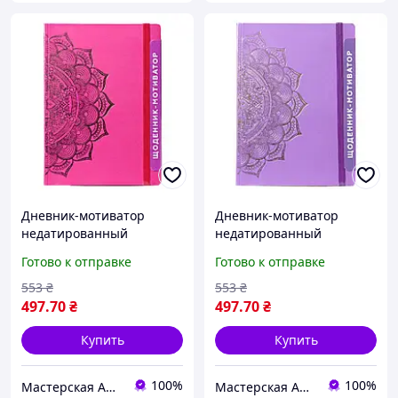
Дневник-мотиватор
Дневник-мотиватор
недатированный
недатированный
"Мандала Малиновый
"Мандала Пурпурный
Готово к отправке
Готово к отправке
цвет" 21203-KR
цвет" 21204-KR
Нанокрафт в книжном
Нанокрафт в книжном
553
₴
553
₴
переплете
переплете
497
.70
₴
497
.70
₴
Купить
Купить
100%
100%
Мастерская Aborealis
Мастерская Aborealis