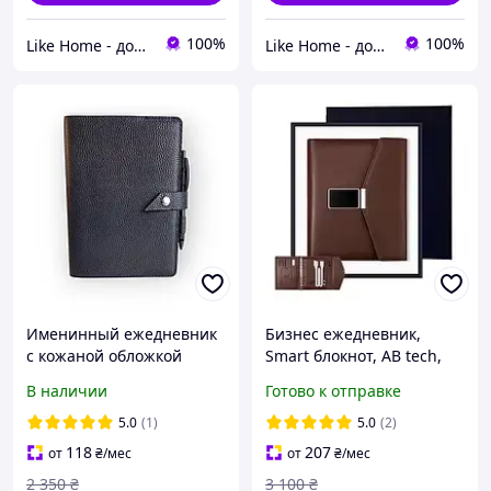
100%
100%
Like Home - домашний уют для всей семьи. Будьте как дома 🤗
Like Home - домашний уют для всей семьи. Будьте как дома 🤗
Именинный ежедневник
Бизнес ежедневник,
с кожаной обложкой
Smart блокнот, AB tech,
USB 16 Гб и беспроводной
В наличии
Готово к отправке
зарядкой Power Bank 8000
mAh, лампа
5.0
(1)
5.0
(2)
118
207
от
₴
/мес
от
₴
/мес
2 350
₴
3 100
₴