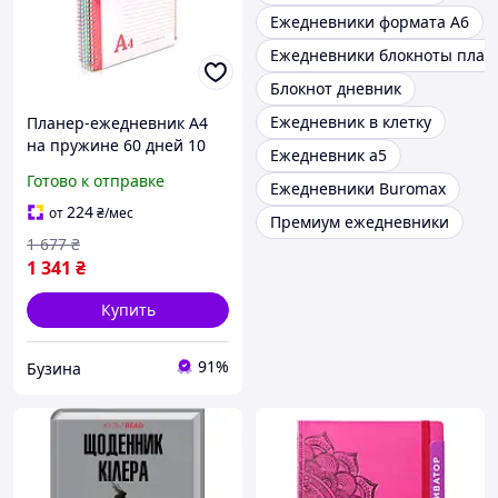
Ежедневники формата А6
Ежедневники блокноты пла
Блокнот дневник
Ежедневник в клетку
Планер-ежедневник А4
на пружине 60 дней 10
Ежедневник а5
штук Voltronic buzyna
Готово к отправке
Ежедневники Buromax
224
от
₴
/мес
Премиум ежедневники
1 677
₴
1 341
₴
Купить
91%
Бузина