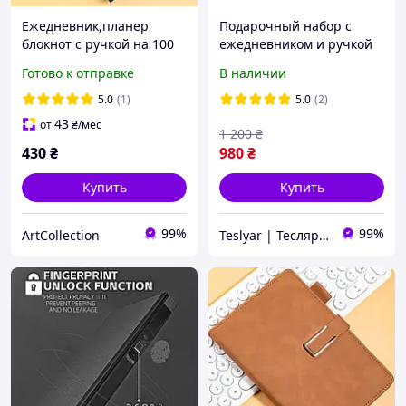
Ежедневник,планер
Подарочный набор с
блокнот с ручкой на 100
ежедневником и ручкой
листов,формат
на магнитной застежке
Готово к отправке
В наличии
А5,записная
из экокожи А5 Красный
книжка,планер в мягкой
5.0
(1)
5.0
(2)
обложке,цвет чёрный
43
от
₴
/мес
1 200
₴
430
₴
980
₴
Купить
Купить
99%
99%
ArtСollection
Teslyar | Тесляр | Всё для дома | Подарки | Опт