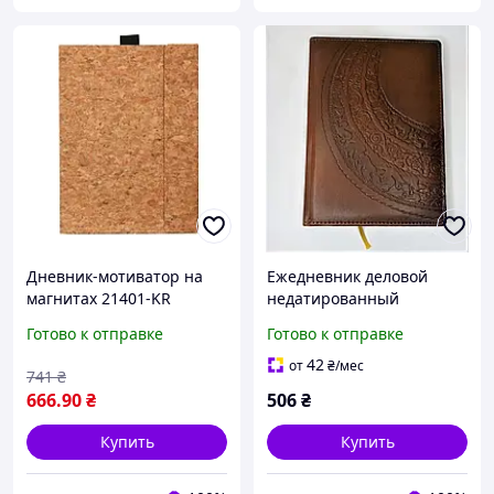
Дневник-мотиватор на
Ежедневник деловой
магнитах 21401-KR
недатированный
недатированный, кора
"Пектораль"золоченный
Готово к отправке
Готово к отправке
пробкового дуба
торец, тиснение, А5
В122/1/4 Библис
42
от
₴
/мес
741
₴
666
.90
₴
506
₴
Купить
Купить