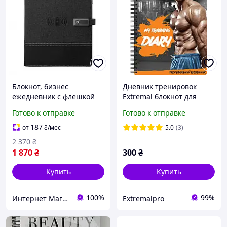
Блокнот, бизнес
Дневник тренировок
ежедневник с флешкой
Extremal блокнот для
16 Гб и беспроводной
фитнеса и бодибилдинга
Готово к отправке
Готово к отправке
зарядкой Power Bank 8000
на пол года тренировок
mAh, комплект USB-
78 страниц
187
от
₴
/мес
5.0
(3)
выходов
2 370
₴
1 870
₴
300
₴
Купить
Купить
100%
99%
Интернет Магазин ХозДом
Extremalpro