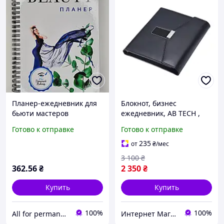
Планер-ежедневник для
Блокнот, бизнес
бьюти мастеров
ежедневник, AB TECH ,
флешка USB 16 Гб и
Готово к отправке
Готово к отправке
беспроводной зарядкой
Power Bank 8000 mAh,
235
от
₴
/мес
ручкой
3 100
₴
362
.56
₴
2 350
₴
Купить
Купить
100%
100%
All for permanent make-up
Интернет Магазин ХозДом