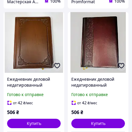
100%
100%
Мастерская Aborealis
Promformat
Ежедневник деловой
Ежедневник деловой
недатированный
недатированный
"Филигрань" золоченый
"Ренесанс" золоченный
Готово к отправке
Готово к отправке
торец, тиснение, А5
торец, тиснение, А5
В122/1/7 Библиос
В122/1/8 Библис
42
42
от
₴
/мес
от
₴
/мес
506
₴
506
₴
Купить
Купить