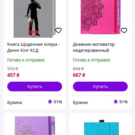
Книга Щоденник кілера -
Дневник-мотиватор
Денні Кінг КСД
недатированный
9786171503946 buzyna
"Мандала Малиновый
Готово к отправке
Готово к отправке
цвет" 21203-KR
Нанокрафт в книжном
572
₴
834
₴
переплете buzyna
457
₴
667
₴
Купить
Купить
91%
91%
Бузина
Бузина