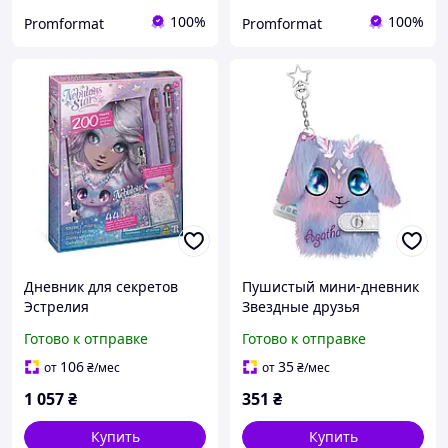
100%
100%
Promformat
Promformat
Дневник для секретов
Пушистый мини-дневник
Эстрелия
Звездные друзья
Готово к отправке
Готово к отправке
106
35
от
₴
/мес
от
₴
/мес
1 057
₴
351
₴
Купить
Купить