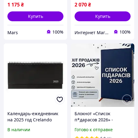
1 175
₴
2 070
₴
Купить
Купить
100%
100%
Mars
Интернет Магазин ХозДом
Календарь-ежедневник
Блокнот «Список
на 2025 год Crelando
п*дарасов 2026» -
(планер, немецкое
стильный ежедневник с
В наличии
Готово к отправке
качество)
юмором A5 из экокожи