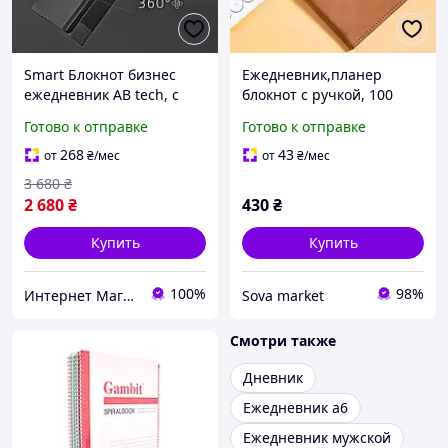
Smart Блокнот бизнес
Ежедневник,планер
ежедневник AB tech, c
блокнот с ручкой, 100
отпечатком пальца Touch
листов, формат
Готово к отправке
Готово к отправке
ID и беспроводной
А5,планер,записная
зарядкой
книжка в мягкой
268
43
от
₴
/мес
от
₴
/мес
обложке,коричневый
3 680
₴
2 680
₴
430
₴
Купить
Купить
100%
98%
Интернет Магазин ХозДом
Sova market
Смотри также
Дневник
Ежедневник а6
Ежедневник мужской