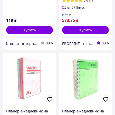
5.0
(1)
57
от
₴
/мес
675
₴
119
₴
573
.75
₴
Купить
Купить
88%
99%
bronito - інтернет-магазин із широким асортиментом
PROPRINT - печатаем идеи! Брендированная и сувенирная продукция
Планер-ежедневник на
Планер-ежедневник на