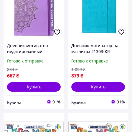
Дневник-мотиватор
Дневник-мотиватор на
недатированный
магнитах 21303-KR
"Мандала Пурпурный
недатированный в
Готово к отправке
Готово к отправке
цвет" 21204-KR
книжном переплете
Нанокрафт в книжном
buzyna
834
₴
1 099
₴
переплете buzyna
667
₴
879
₴
Купить
Купить
91%
91%
Бузина
Бузина