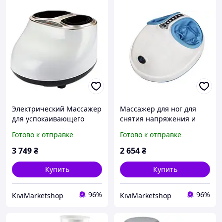
Электрический Массажер
Массажер для ног для
для успокаивающего
снятия напряжения и
массажа шиаца и
усталости
Готово к отправке
Готово к отправке
терапии для усталых ног
и стоп
3 749
₴
2 654
₴
Купить
Купить
96%
96%
KiviMarketshop
KiviMarketshop