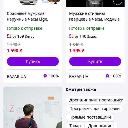
Красивые мужские
Мужские стильны
наручные часы Lige,
кварцевые часы, модные
кварцевые оригинальные
наручные часы с черным
Готово к отправке
Готово к отправке
стальные
циферблатом,
противоударные и
секундомером и кожаным
159
140
от
₴
/мес
от
₴
/мес
водонепроницаемые
ремешком
1 790
₴
1 840
₴
1 590
₴
1 395
₴
Купить
Купить
100%
100%
BAZAR UA
BAZAR UA
Смотри также
Дропшиппинг поставщики
Программы для торговли
Прямые поставщики
Товар
Дропшипинг