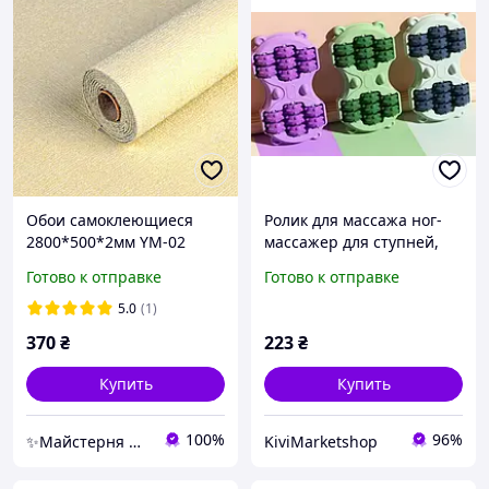
Обои самоклеющиеся
Ролик для массажа ног-
2800*500*2мм YM-02
массажер для ступней,
бежевый меланж SW-
Рефлексология.
Готово к отправке
Готово к отправке
00002062
расслабление AND-1262
5.0
(1)
370
₴
223
₴
Купить
Купить
100%
96%
✨Майстерня Декору✨
KiviMarketshop