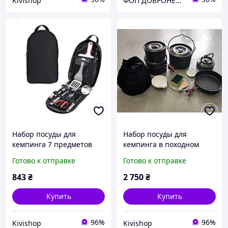
Kivishop
ФОП ДОБРОНЕЦЬКА С.М.
Набор посуды для
Набор посуды для
кемпинга 7 предметов
кемпинга в походном
мешочке на 15
Готово к отправке
Готово к отправке
предметов
843
₴
2 750
₴
Купить
Купить
96%
96%
Kivishop
Kivishop