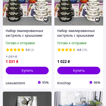
Набор эмалированных
Набор эмалированных
кастрюль с крышками
кастрюль с крышками
Benson 10 предметов
Benson BN-079 черный
Готово к отправке
Готово к отправке
(10 предметов) |
кастрюля Бенсон, Бенсон
5.0
(2)
4.9
(33)
1 231
₴
1 031
₴
1 022
₴
Купить
Купить
95%
96%
Leauaestore
Kivishop