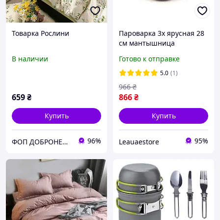
Товарка Рослини
Пароварка 3х ярусная 28
см мантышница
В наличии
Готово к отправке
5.0
(1)
966
₴
659
₴
866
₴
Купить
Купить
96%
95%
ФОП ДОБРОНЕЦЬКА С.М.
Leauaestore