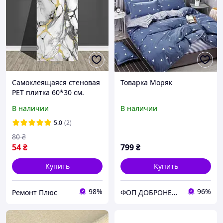
Самоклеящаяся стеновая
Товарка Моряк
PET плитка 60*30 см.
Толщина 2 мм.
В наличии
В наличии
Водостойкая и моющая
5.0
(2)
80
₴
54
₴
799
₴
Купить
Купить
98%
96%
Ремонт Плюс
ФОП ДОБРОНЕЦЬКА С.М.