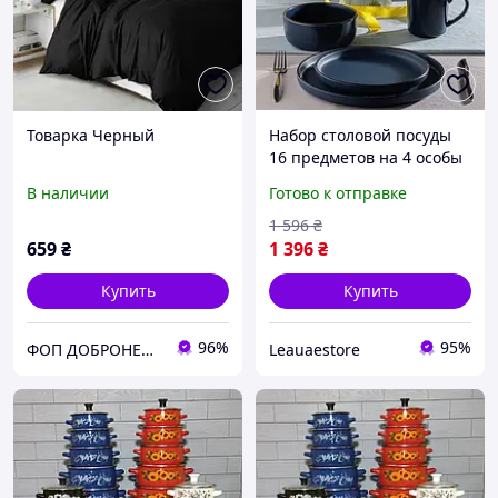
Товарка Черный
Набор столовой посуды
16 предметов на 4 особы
темно-синий
В наличии
Готово к отправке
1 596
₴
659
₴
1 396
₴
Купить
Купить
96%
95%
ФОП ДОБРОНЕЦЬКА С.М.
Leauaestore