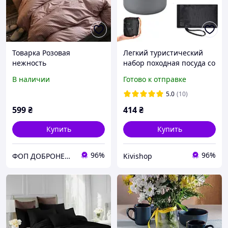
Товарка Розовая
Легкий туристический
нежность
набор походная посуда со
столовыми приборами 5
В наличии
Готово к отправке
предметов
5.0
(10)
599
₴
414
₴
Купить
Купить
96%
96%
ФОП ДОБРОНЕЦЬКА С.М.
Kivishop