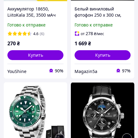
Аккумулятор 18650,
Белый виниловый
LiitoKala 35E, 3500 мАч
фотофон 250 х 300 см,
литий-ионный
Студийный фон для фото,
Готово к отправке
Готово к отправке
аккумулятор
Матовый фотофон 2,5/3 м
278
4.6
(6)
от
₴
/мес
270
₴
1 669
₴
Купить
Купить
90%
97%
YouShine
Magazin5a