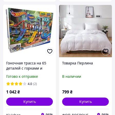
Гоночная трасса на 65
Товарка Перлина
деталей с горками и
паркингом Hot Wheels
Готово к отправке
В наличии
Snake Garage
4.0
(2)
1 042
₴
799
₴
Купить
Купить
96%
96%