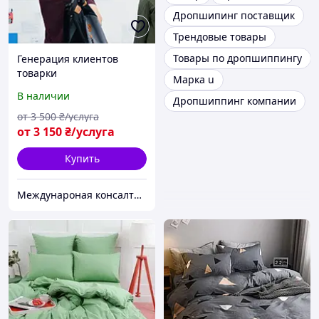
Дропшипинг поставщик
Трендовые товары
Товары по дропшиппингу
Генерация клиентов
товарки
Марка u
В наличии
Дропшиппинг компании
от
3 500
₴/услуга
от
3 150
₴/услуга
Купить
Междунароная консалтинговая компания «MBA TIME4U»