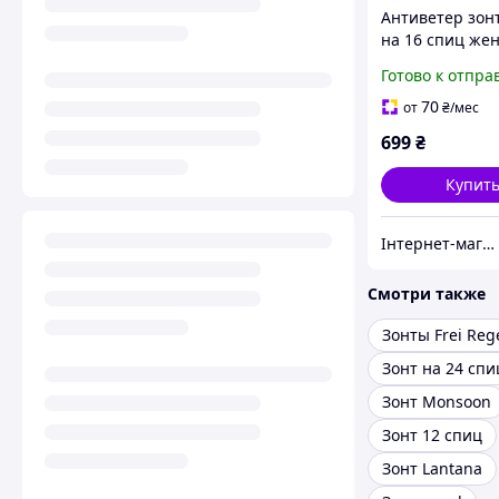
Антиветер зонт
на 16 спиц же
стильный кра
Готово к отпра
автомат склад
качественный
70
от
₴
/мес
прочный зонт
699
₴
антишторм от 
Купит
Інтернет-магазин Sport Year
Смотри также
Зонты Frei Reg
Зонт на 24 сп
Зонт Monsoon
Зонт 12 спиц
Зонт Lantana