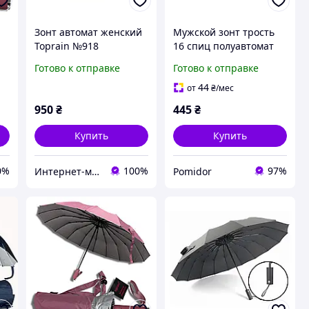
Зонт автомат женский
Мужской зонт трость
Toprain №918
16 спиц полуавтомат
однотонный на 16 спиц
Большой черный зонт
Готово к отправке
Готово к отправке
Серый
с чехлом PR
44
от
₴
/мес
950
₴
445
₴
Купить
Купить
0%
100%
97%
Интернет-магазин "Дешевле Нет"
Pomidor