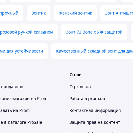
 прочный
Зонтик
Женский зонтик
Зонт Антишт
с розовой ручкой складной
Зонт 72 Bone с УФ-защитой
ами для устойчивости
Качественный складной зонт для д
О нас
 продавцов
О prom.ua
ернет-магазин
на Prom
Работа в prom.ua
авать на Prom
Контактная информация
 в Каталоге ProSale
Защита прав на контент