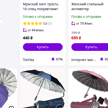
Мужской зонт трость
Женский стильный
16 спиц полуавтомат
антиветер
Большой зонт с чехлом
качественный зонт
Готово к отправке
Готово к отправке
Черный TC
автомат прочный от
ц
дождя зонты Toprain
70
5.0
(1)
от
₴
/мес
антишторм складной
44
от
₴
/мес
799
₴
на 16 спиц светло-
440
₴
699
₴
фиолетовы
Купить
Купить
97%
9
Tochka
Інтернет-магазин Real-Market