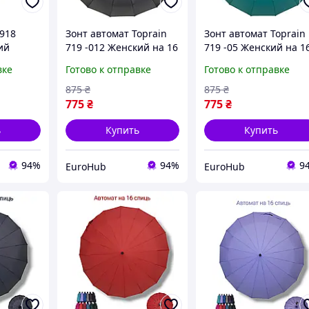
№918
Зонт автомат Toprain
Зонт автомат Toprain
ий
719 -012 Женский на 16
719 -05 Женский на 1
 16 спиц
усиленных спиц купол
усиленных спиц купо
вке
Готово к отправке
Готово к отправке
104 см Черный
104 см Бирюза
875
₴
875
₴
775
₴
775
₴
ь
Купить
Купить
94%
94%
9
EuroHub
EuroHub