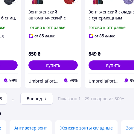
Зонт женский
Зонт женский складн
16 спиц,
автоматический с
с супермощным
Susino,
усиленным каркасом
каркасом на 16 спиц !
вке
Готово к отправке
Готово к отправке
на 16 спиц и системой
Автомат. Toprain
исекс.
антиветер однотонный
85
85
(3)
от
₴
/мес
от
₴
/мес
Toprain ,Fiaba
850
₴
849
₴
ь
Купить
Купить
99%
99%
9
UmbrellaPortmone
UmbrellaPortmone
3
...
Вперед
Показано 1 - 29 товаров из 800+
е
е
Антиветер зонт
Женские зонты складные
Зон