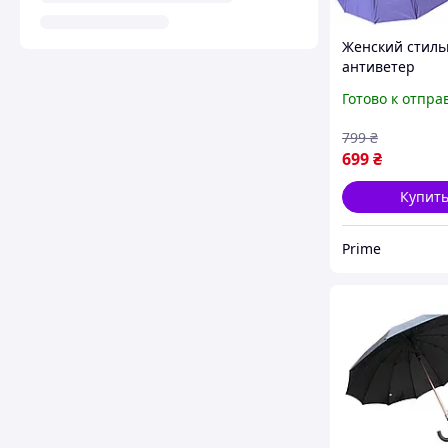
Женский стил
антиветер
качественный 
Готово к отпра
автомат прочн
дождя зонты T
799
₴
антишторм ск
699
₴
на 16 спиц све
фиолетовы
Купит
Prime