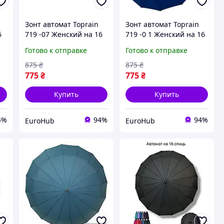
Зонт автомат Toprain
Зонт автомат Toprain
6
719 -07 Женский на 16
719 -0 1 Женский на 16
л
усиленных спиц купол
усиленных спиц купол
Готово к отправке
Готово к отправке
104 см Розовый
104 см Синий
875
₴
875
₴
775
₴
775
₴
Купить
Купить
4%
94%
94%
EuroHub
EuroHub