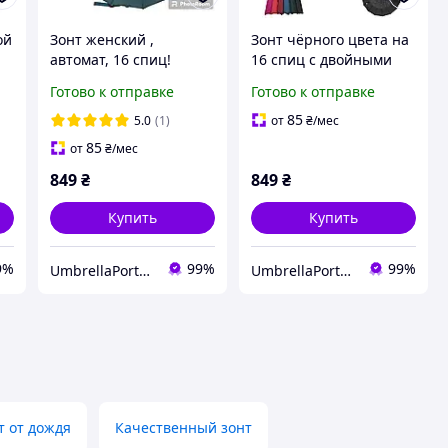
ой
Зонт женский ,
Зонт чёрного цвета на
автомат, 16 спиц!
16 спиц с двойными
Toprain
карбоновыми спицами.
Готово к отправке
Готово к отправке
TOPRAIN. Зонтик-
унисекс!
85
5.0
(1)
от
₴
/мес
85
от
₴
/мес
849
₴
849
₴
Купить
Купить
9%
99%
99%
UmbrellaPortmone
UmbrellaPortmone
т от дождя
Качественный зонт