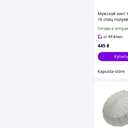
Мужской зонт 
16 спиц полуа
Большой черн
Готово к отпра
с чехлом KA
44
от
₴
/мес
445
₴
Купит
Kapusta-store