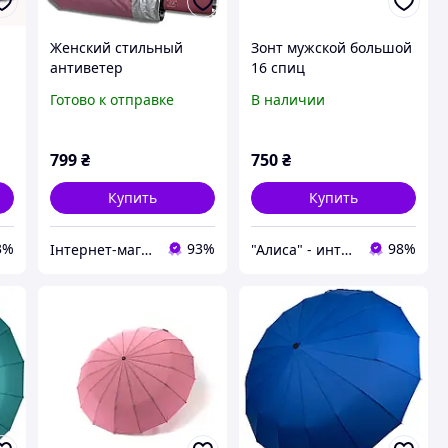
Женский стильный
Зонт мужской большой
антиветер
16 спиц
качественный зонт
автоматический
Готово к отправке
В наличии
автомат прочный от
Toprain 9150
дождя зонты Toprain
антишторм складной
799
₴
750
₴
на 16 спиц темно-
розовый
Купить
Купить
3%
93%
98%
Інтернет-магазин Твій Вибір
"Алиса" - интернет-магазин