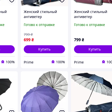
ьный
Женский стильный
Женский стильный
антиветер
антиветер
зонт
качественный зонт
качественный зонт
вке
Готово к отправке
Готово к отправке
ый от
автомат прочный от
автомат прочный от
oprain
дождя зонты Toprain
дождя зонты Toprain
799
₴
ладной
антишторм складной
антишторм складной
699
₴
799
₴
тло-
на 16 спиц синий
на 16 спиц темно-
prime
розовый
ь
Купить
Купить
100%
100%
10
Prime
Prime