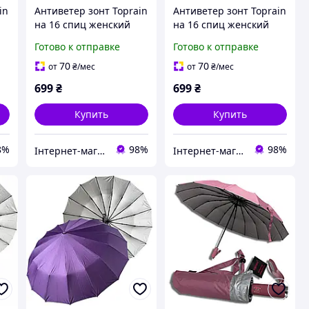
in
Антиветер зонт Toprain
Антиветер зонт Toprain
на 16 спиц женский
на 16 спиц женский
стильный красивый
стильный красивый
Готово к отправке
Готово к отправке
автомат складной
автомат складной
качественный
качественный
70
70
от
₴
/мес
от
₴
/мес
прочный зонтик
прочный зонтик
699
₴
699
₴
антишторм от дождя
антишторм от дождя
Купить
Купить
8%
98%
98%
Інтернет-магазин Sport Year
Інтернет-магазин Sport Year