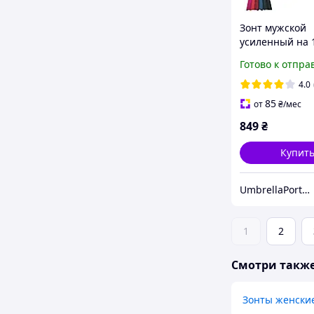
Зонт мужской
усиленный на 
Toprain, Fiaba, 
Готово к отпра
темно синий ,
антишторм, ун
4.0
85
от
₴
/мес
849
₴
Купит
UmbrellaPortmone
1
2
Смотри такж
Зонты женски