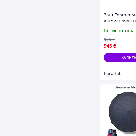
Зонт Toprain 
автомат женск
однотонный на
Готово к отпра
Серый
955
₴
945
₴
Купит
EuroHub