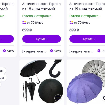
 Toprain
Антиветер зонт Toprain
Антиветер зонт Topra
нский
на 16 спиц женский
на 16 спиц женский
сивый
стильный красивый
стильный красивый
вке
Готово к отправке
Готово к отправке
ной
автомат складной
автомат складной
качественный
качественный
70
70
от
₴
/мес
от
₴
/мес
ик
прочный зонтик
прочный зонтик
699
₴
699
₴
дождя
антишторм от дождя
антишторм от дождя
ь
Купить
Купить
98%
98%
9
Інтернет-магазин Sport Year
Інтернет-магазин Sport Year
en
ицы