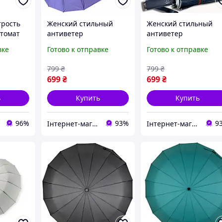
трость
Женский стильный
Женский стильный
втомат
антиветер
антиветер
ый зонт
качественный зонт
качественный зонт
вке
Готово к отправке
Готово к отправке
автомат прочный от
автомат прочный от
дождя зонты Toprain
дождя зонты Toprain
799
₴
799
₴
антишторм складной
антишторм складной
699
₴
699
₴
на 16 спиц светло-
на 16 спиц синий
фиолетовы
ь
Купить
Купить
96%
93%
9
Інтернет-магазин Твій Вибір
Інтернет-магазин Твій Вибір