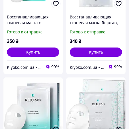
Восстанавливающая
Восстанавливающая
тканевая маска с
тканевая маска Rejuran,
полинуклеотидами
27 мл (402127)
Готово к отправке
Готово к отправке
Rejuran, 40 мл (401786)
350
₴
340
₴
Купить
Купить
99%
99%
Kiyoko.com.ua - магазин товаров из Японии и Южной Кореи.
Kiyoko.com.ua - магазин товаров из Японии и Южной Кореи.