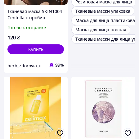
Резиновая маска для лица
Тканевые маски упаковка
Тканевая маска SKIN1004
Centella с пробио-
Маска для лица пластиковая
цикасом 1шт
Готово к отправке
Маска для лица ночная
120
₴
Тканевые маски для лица уп
Купить
99%
herb_zdorovia_ukraine