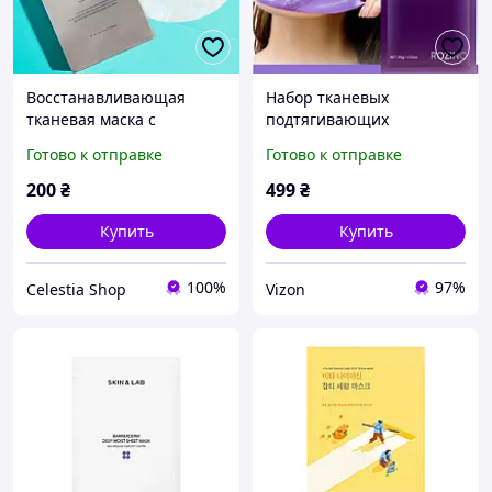
Восстанавливающая
Набор тканевых
тканевая маска с
подтягивающих
полинуклеотидами
биокалогеновых масок
Готово к отправке
Готово к отправке
Rejuran Skin Protection
для лица ROZINO BIO-
Mask 27ml
COLLAGEN MASK набор 5
200
₴
499
₴
шт. 30g
Купить
Купить
100%
97%
Celestia Shop
Vizon