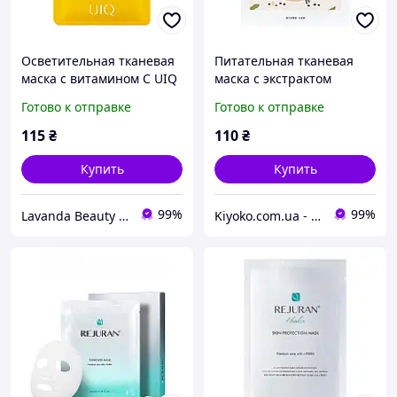
Осветительная тканевая
Питательная тканевая
маска с витамином C UIQ
маска с экстрактом
Biome Vita C Daily Glow
черных соевых бобов
Готово к отправке
Готово к отправке
Mask 20 ml
ROUND LAB Soybean
Nourishing Mask Sheet 27
115
₴
110
₴
ml
Купить
Купить
99%
99%
Lavanda Beauty - магазин качественной косметики
Kiyoko.com.ua - магазин товаров из Японии и Южной Кореи.