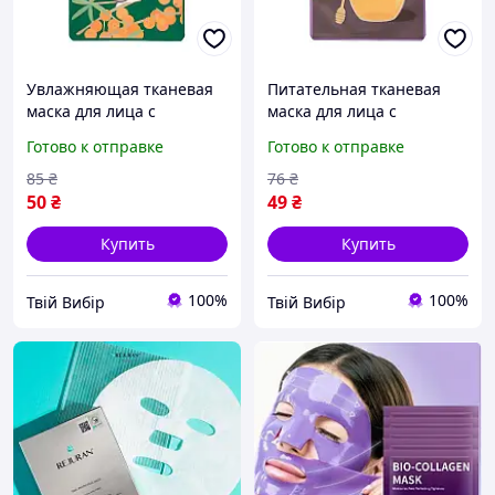
Увлажняющая тканевая
Питательная тканевая
маска для лица с
маска для лица с
муцином улитки и
муцином улитки и мёдом
Готово к отправке
Готово к отправке
облепихой Skin79 The
Skin79 The Honeyful Snail
Vitaful Snail Mask 20ml
Mask 20ml
85
₴
76
₴
50
₴
49
₴
Купить
Купить
100%
100%
Твій Вибір
Твій Вибір