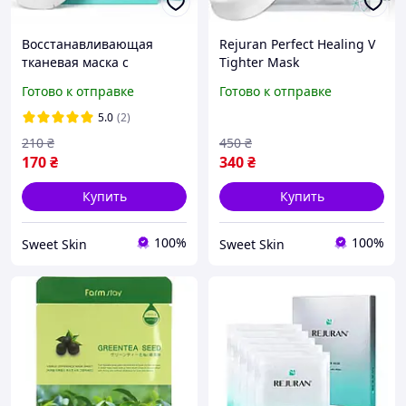
Восстанавливающая
Rejuran Perfect Healing V
тканевая маска с
Tighter Mask
полинуклеотидами anti-
Восстанавливающая
Готово к отправке
Готово к отправке
age интенсив Rejuran
тканевая маска с
healer Turnover mask
полинуклеотидами для
5.0
(2)
40ml
лица и шеи 20г
210
₴
450
₴
170
₴
340
₴
Купить
Купить
100%
100%
Sweet Skin
Sweet Skin