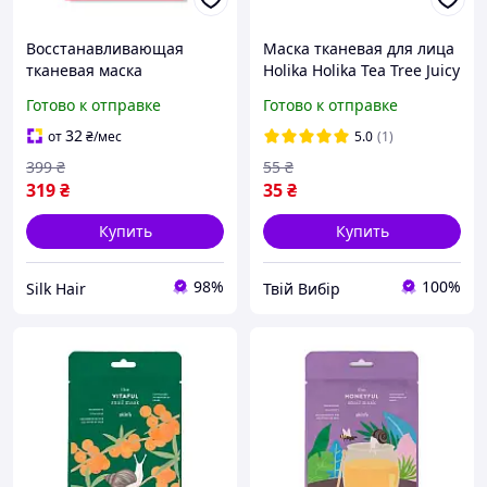
Восстанавливающая
Маска тканевая для лица
тканевая маска
Holika Holika Tea Tree Juicy
«Женьшень» Erborian
Mask Sheet с экстрактом
Готово к отправке
Готово к отправке
Ginseng Infusion Mask 15
чайного дерева
г
32
от
₴
/мес
5.0
(1)
399
₴
55
₴
319
₴
35
₴
Купить
Купить
98%
100%
Silk Hair
Твій Вибір