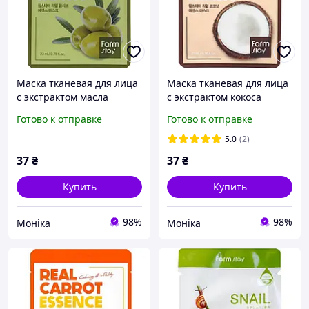
Маска тканевая для лица
Маска тканевая для лица
с экстрактом масла
с экстрактом кокоса
FarmStay Real Оlive
FarmStay Real Coconut
Готово к отправке
Готово к отправке
Essence Mask 23 мл
Essence Mask 23 мл
5.0
(2)
37
₴
37
₴
Купить
Купить
98%
98%
Моніка
Моніка