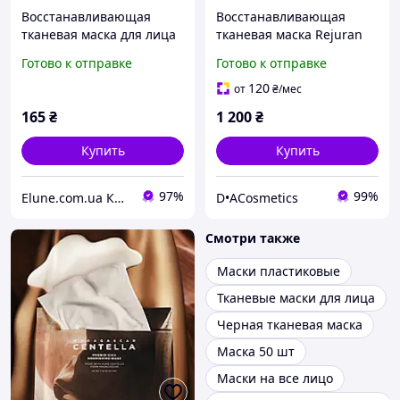
Восстанавливающая
Восстанавливающая
тканевая маска для лица
тканевая маска Rejuran
с кремовой эссенцией Dr.
Turnover mask ( Healing
Готово к отправке
Готово к отправке
Althea 345 Cream Mask, 25
Mask )40 мл х 5 шт
гр
Реджуран
120
от
₴
/мес
165
₴
1 200
₴
Купить
Купить
97%
99%
Elune.com.ua Косметика и Духи
D•ACosmetics
Смотри также
Маски пластиковые
Тканевые маски для лица
Черная тканевая маска
Маска 50 шт
Маски на все лицо