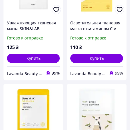
Увлажняющая тканевая
Осветительная тканевая
маска SKIN&LAB
маска с витамином C и
Barrierderm Deep
ниацинамидом ROUND
Готово к отправке
Готово к отправке
Moisture Sheet Mask 25 ml
LAB Vita Niacinamide Dark
Spot Serum Mask 20 мл
125
₴
110
₴
Купить
Купить
99%
99%
Lavanda Beauty - магазин качественной косметики
Lavanda Beauty - магазин качественной косметики