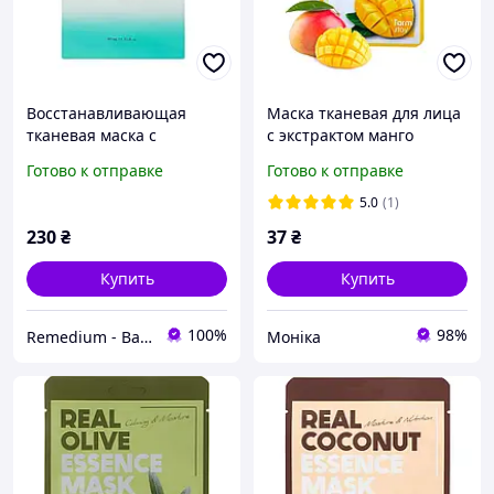
Восстанавливающая
Маска тканевая для лица
тканевая маска с
с экстрактом манго
полинуклеотидами
FarmStay Real Mango
Готово к отправке
Готово к отправке
REJURAN Turnover Mask
Essence Mask 23 мл
(Healing Mask) 40 мл 1 шт
5.0
(1)
230
₴
37
₴
Купить
Купить
100%
98%
Remedium - Ваше здоровье и красота!
Моніка