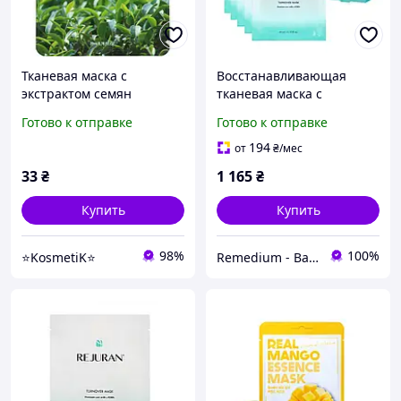
Тканевая маска с
Восстанавливающая
экстрактом семян
тканевая маска с
зеленого чая FarmStay
полинуклеотидами
Готово к отправке
Готово к отправке
Visible Difference Mask
REJURAN Turnover Mask
Sheet Green Tea Seed
(Healing Mask) 40 мл 5 шт
194
от
₴
/мес
25мл
33
₴
1 165
₴
Купить
Купить
98%
100%
⭐KosmetiK⭐
Remedium - Ваше здоровье и красота!