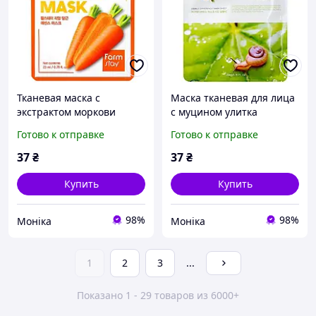
Тканевая маска с
Маска тканевая для лица
экстрактом моркови
с муцином улитка
FarmStay Real Carrot
FarmStay Visible
Готово к отправке
Готово к отправке
Essence Mask 23ml
Difference Mask Sheet
Snail 23 мл
37
₴
37
₴
Купить
Купить
98%
98%
Моніка
Моніка
1
2
3
...
Показано 1 - 29 товаров из 6000+