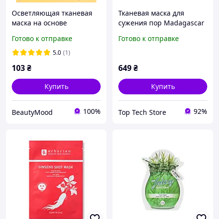
Осветляющая тканевая
Тканевая маска для
маска на основе
сужения пор Madagascar
сыворотки Celimax Pore+
Centella Poremizing
Готово к отправке
Готово к отправке
Dark Spot Brightening
Clarifying Mask 5 шт
Serum Mask 27 мл
5.0
(1)
103
₴
649
₴
Купить
Купить
100%
92%
BeautyMood
Top Tech Store