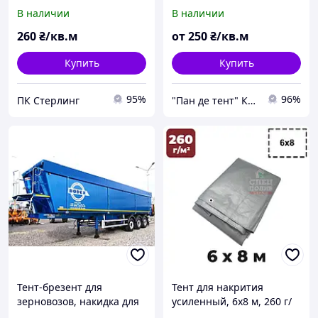
г/м2
В наличии
В наличии
260
₴/кв.м
от
250
₴/кв.м
Купить
Купить
95%
96%
ПК Стерлинг
"Пан де тент" Компания
Тент-брезент для
Тент для накрития
зерновозов, накидка для
усиленный, 6х8 м, 260 г/
самосвалов из ткани ПВХ
м2, универсальный тент