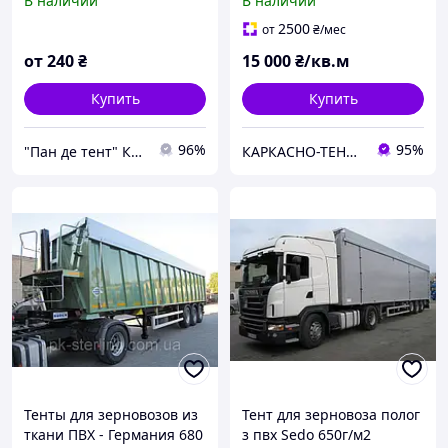
В наличии
В наличии
автомобильных тентов
ПВХ 650+
2500
от
₴
/мес
от
240
₴
15 000
₴/кв.м
Купить
Купить
96%
95%
"Пан де тент" Компания
КАРКАСНО-ТЕНТОВЫЕ КОНСТРУКЦИИ, АВТОТЕНТЫ, ТЕХНИЧЕСКИЕ НАКРЫТИЯ
Тенты для зерновозов из
Тент для зерновоза полог
ткани ПВХ - Германия 680
з пвх Sedo 650г/м2