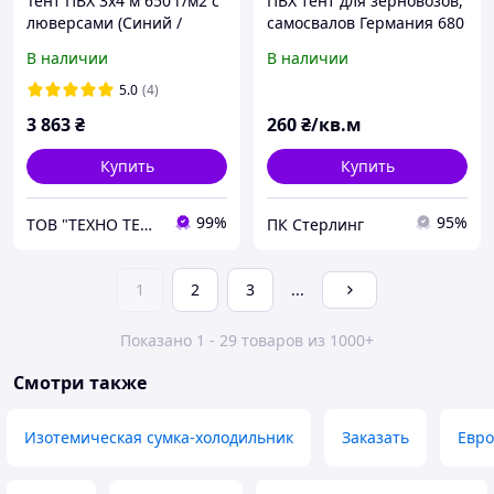
Тент ПВХ 3х4 м 650 г/м2 с
ПВХ тент для зерновозов,
люверсами (Синий /
самосвалов Германия 680
Серый)
г/м2
В наличии
В наличии
5.0
(4)
3 863
₴
260
₴/кв.м
Купить
Купить
99%
95%
ТОВ "ТЕХНО ТЕНТ ПЛЮС"
ПК Стерлинг
1
2
3
...
Показано 1 - 29 товаров из 1000+
Смотри также
Изотемическая сумка-холодильник
Заказать
Евр