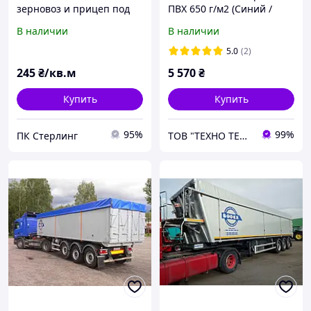
зерновоз и прицеп под
ПВХ 650 г/м2 (Синий /
заказ с фурнитурой
Серый) | Универсальный,
В наличии
В наличии
Водонепроницаемый
5.0
(2)
245
₴/кв.м
5 570
₴
Купить
Купить
95%
99%
ПК Стерлинг
ТОВ "ТЕХНО ТЕНТ ПЛЮС"