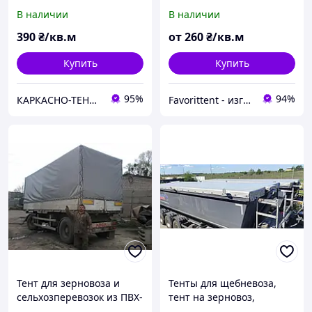
переделка тента для
В наличии
В наличии
зерновоза
390
₴/кв.м
от
260
₴/кв.м
Купить
Купить
95%
94%
КАРКАСНО-ТЕНТОВЫЕ КОНСТРУКЦИИ, АВТОТЕНТЫ, ТЕХНИЧЕСКИЕ НАКРЫТИЯ
Favorittent - изготовим бескаркасную мебель, тюбинги, мягкие окна, тенты.
Тент для зерновоза и
Тенты для щебневоза,
сельхозперевозок из ПВХ-
тент на зерновоз,
ткани
переделка тента для