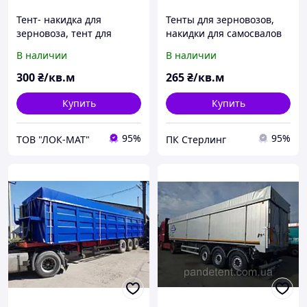
Тент- накидка для
Тенты для зерновозов,
зерновоза, тент для
накидки для самосвалов
самосвала с люверсами
из ПВХ ткани - Германия
В наличии
В наличии
680 г/м2.
300
₴/кв.м
265
₴/кв.м
Купить
Купить
95%
95%
ТОВ "ЛОК-MAT"
ПК Стерлинг