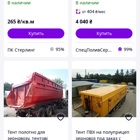
В наличии
В наличии
- Германия 680 г/м2
на зерновоз, на сено, для
дома, с люверсами
404
от
₴
/мес
265
₴/кв.м
4 040
₴
Купить
Купить
95%
99%
ПК Стерлинг
СпецПоливСервис - cистемы автоматического полива Hunter.
Тент полотно для
Тент ПВХ на полуприцеп
зерновозу, тентові
зерновоз под заказ с