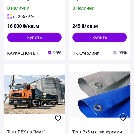
накриття для самосвалу,
фурнитурой от
В наличии
В наличии
тентові накриття на
Производителя с
замовлення від TENT.UA
бесплатной доставкой
2667
от
₴
/мес
16 000
₴/кв.м
245
₴/кв.м
Купить
Купить
95%
95%
КАРКАСНО-ТЕНТОВЫЕ КОНСТРУКЦИИ, АВТОТЕНТЫ, ТЕХНИЧЕСКИЕ НАКРЫТИЯ
ПК Стерлинг
Тент ПВХ на "Маз"
Тент 3x6 м с люверсами -