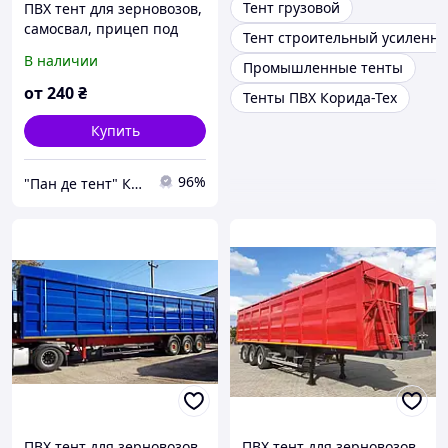
Тент грузовой
ПВХ тент для зерновозов,
самосвал, прицеп под
Тент строительный усиленны
заказ из ткани ПВХ -
В наличии
Промышленные тенты
Испания
от
240
₴
Тенты ПВХ Корида-Тех
Купить
96%
"Пан де тент" Компания
ПВХ тент для зерновозов,
ПВХ тент для зерновозов,