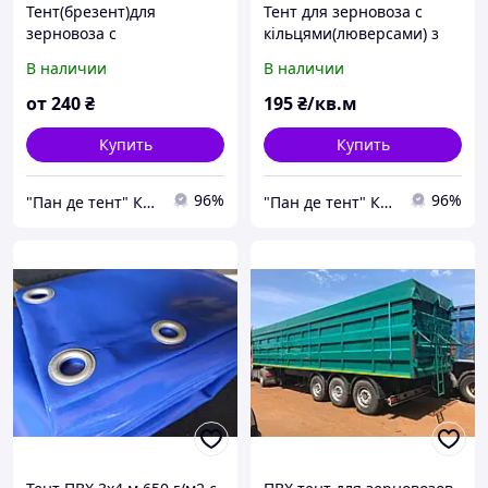
Тент(брезент)для
Тент для зерновоза с
зерновоза с
кільцями(люверсами) з
кільцями(люверсами) з
тканини ПВХ
В наличии
В наличии
тканини ПВХ - Испания
от
240
₴
195
₴/кв.м
Купить
Купить
96%
96%
"Пан де тент" Компания
"Пан де тент" Компания