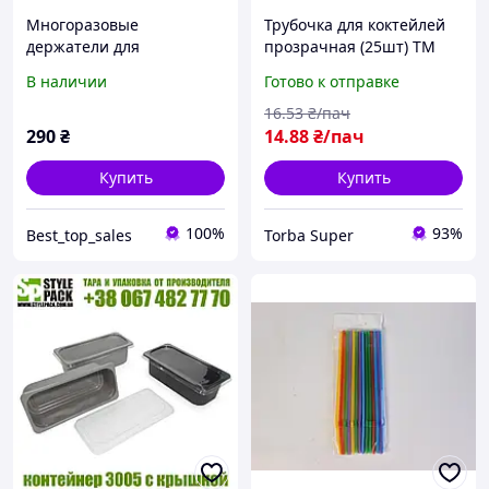
Многоразовые
Трубочка для коктейлей
держатели для
прозрачная (25шт) ТМ
мороженого
"Супер торба" (1 пачка)
В наличии
Готово к отправке
16
.53
₴/пач
290
₴
14
.88
₴/пач
Купить
Купить
100%
93%
Best_top_sales
Torba Super