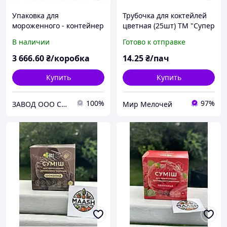
Упаковка для
Трубочка для коктейлей
мороженного - контейнер
цветная (25шт) ТМ "Супер
с плоской крышкой 3005
торба" (1 пачка)
В наличии
Готово к отправке
40,74 грн/комплект
3 666
.60
₴/коробка
14
.25
₴/пач
Купить
Купить
100%
97%
ЗАВОД ООО СТИЛЬ ПАК ГРУПП
Мир Мелочей