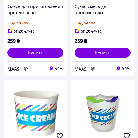
Смесь для приготовления
Сухая смесь для
протеинового
протеинового
мороженного Шоколад
мороженого Клубника
Под заказ
Под заказ
Solosvit, 90г
Solosvit, 90г
26
26
от
₴
/мес
от
₴
/мес
259
₴
259
₴
Купить
Купить
94%
94%
MAASH 🩷
MAASH 🩷