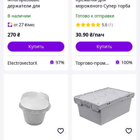
держатели для
мороженого Супер торба
мороженого
10 шт. одноразовые
В наличии
Готово к отправке
пластиковые (1 пачка)
27
от
₴
/мес
5.0
(1)
270
₴
30
.90
₴/пач
Купить
Купить
97%
100%
ElectrovectorX
Торгово-промышленная компания: Зав Маг Пром