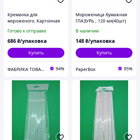
Креманка для
Мороженица бумажная
мороженого. Картонная
ГЛАЗУРЬ , 120 мл(40шт)
упаковка для
Готово к отправке
В наличии
мороженного 350 мл.
Крафт
686
₴/упаковка
148
₴/упаковка
Купить
Купить
94%
95%
ФАБРИКА ТОВАРОВ
PaperBox