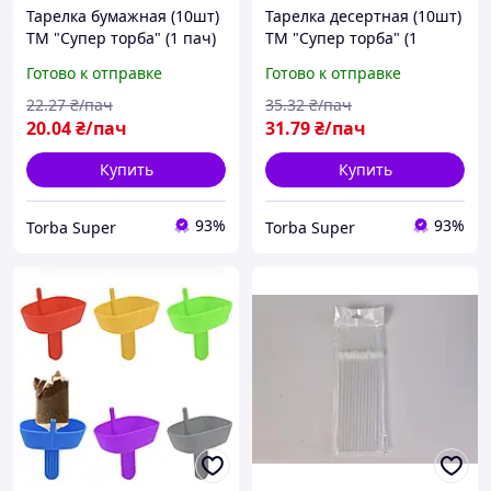
Тарелка бумажная (10шт)
Тарелка десертная (10шт)
ТМ "Супер торба" (1 пач)
ТМ "Супер торба" (1
пачка)
Готово к отправке
Готово к отправке
22
.27
₴/пач
35
.32
₴/пач
20
.04
₴/пач
31
.79
₴/пач
Купить
Купить
93%
93%
Torba Super
Torba Super