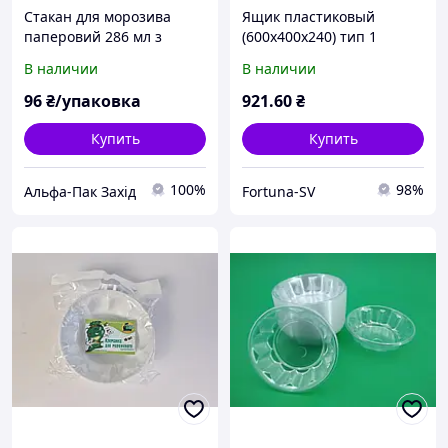
Стакан для морозива
Ящик пластиковый
паперовий 286 мл з
(600x400x240) тип 1
купольною кришкою
В наличии
В наличии
(25шт)
96
₴/упаковка
921
.60
₴
Купить
Купить
100%
98%
Альфа-Пак Захід
Fortuna-SV