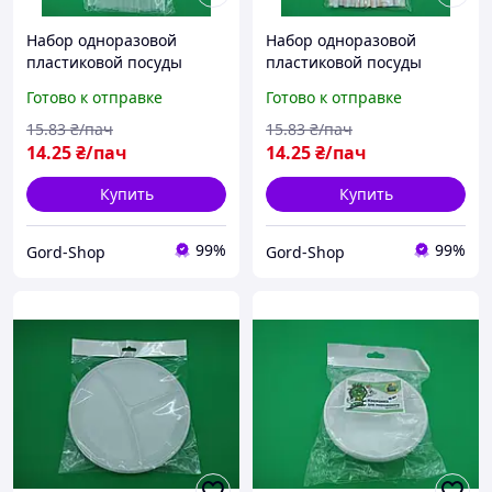
Набор одноразовой
Набор одноразовой
пластиковой посуды
пластиковой посуды
(Трубочка для коктейлей
(Трубочка для коктейлей
Готово к отправке
Готово к отправке
прозрачная) 25шт для
полосатая) 25шт для
праздника, на природу
праздника, на природу
15
.83
₴/пач
15
.83
₴/пач
14
.25
₴/пач
14
.25
₴/пач
Купить
Купить
99%
99%
Gord-Shop
Gord-Shop