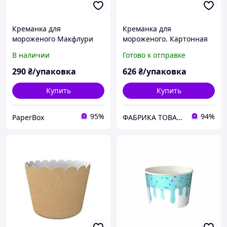
Креманка для
Креманка для
мороженого Макфлури
мороженого. Картонная
330 мл, Белая (50 шт)
упаковка для мороженого
В наличии
Готово к отправке
350 мл. Белая
290
₴/упаковка
626
₴/упаковка
Купить
Купить
95%
94%
PaperBox
ФАБРИКА ТОВАРОВ