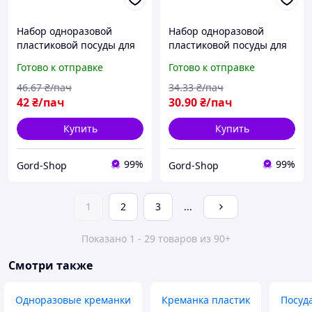
Набор одноразовой
Набор одноразовой
пластиковой посуды для
пластиковой посуды для
пикника (Тарелка
пикника (Креманка для
Готово к отправке
Готово к отправке
большая 3 секции )10шт
мороженого) 10шт для
для праздника, на
праздника, на природу
46
.67
₴/пач
34
.33
₴/пач
природу
42
₴/пач
30
.90
₴/пач
Купить
Купить
99%
99%
Gord-Shop
Gord-Shop
1
2
3
...
Показано 1 - 29 товаров из 90+
Смотри также
Одноразовые креманки
Креманка пластик
Посуд