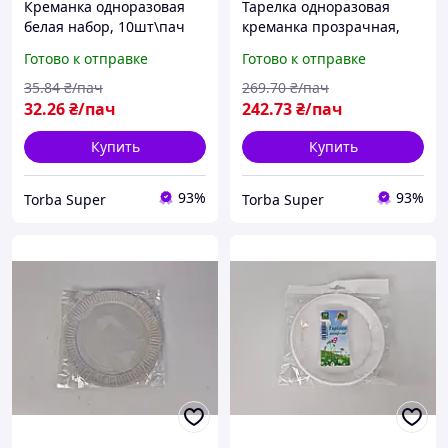
Креманка одноразовая
Тарелка одноразовая
белая набор, 10шт\пач
креманка прозрачная,
100 шт\пач
Готово к отправке
Готово к отправке
35
.84
₴/пач
269
.70
₴/пач
32
.26
₴/пач
242
.73
₴/пач
Купить
Купить
93%
93%
Torba Super
Torba Super