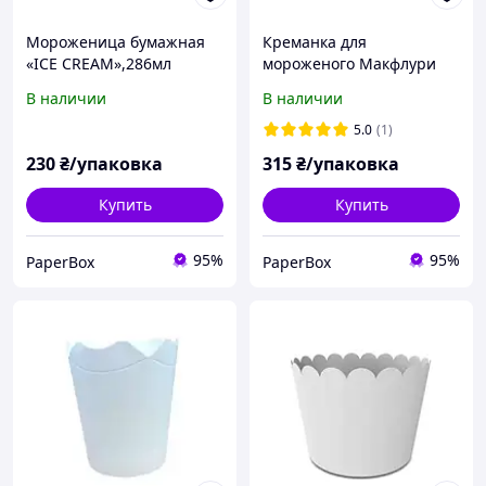
Мороженица бумажная
Креманка для
«ICE CREAM»,286мл
мороженого Макфлури
330 мл, IceCream (50 шт)
В наличии
В наличии
5.0
(1)
230
₴/упаковка
315
₴/упаковка
Купить
Купить
95%
95%
PaperBox
PaperBox