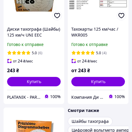
Диски тахографа (Шайбы)
Тахокарты 125 км/час /
125 км/ч UNI EEC
WKR005
Готово к отправке
Готово к отправке
5.0
(6)
5.0
(4)
24
24
от
₴
/мес
от
₴
/мес
243
₴
от
243
₴
Купить
Купить
100%
100%
PLATANIK - PARTS & ACCESSORIES
Компания Ди Энд Джи
Смотри также
Шайбы тахографа
Цифровой вольтметр амперм