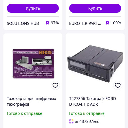
Купить
Купить
97%
100%
SOLUTIONS HUB
EURO TIR PARTS "etparts.com.ua"
Тахокарта для цифровых
T427856 Тахограф FORD
тахографов
DTCO4.1 с ADR
Готово к отправке
Готово к отправке
4378
от
₴
/мес