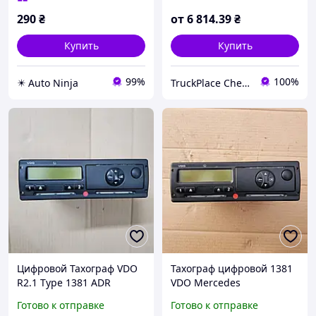
290
₴
от
6 814
.39
₴
Купить
Купить
99%
100%
✴️ Auto Ninja
TruckPlace Chernivtsi
Цифровой Тахограф VDO
Тахограф цифровой 1381
R2.1 Type 1381 ADR
VDO Mercedes
Actros/Atego/Axor версия
Готово к отправке
Готово к отправке
R2.1 АДР