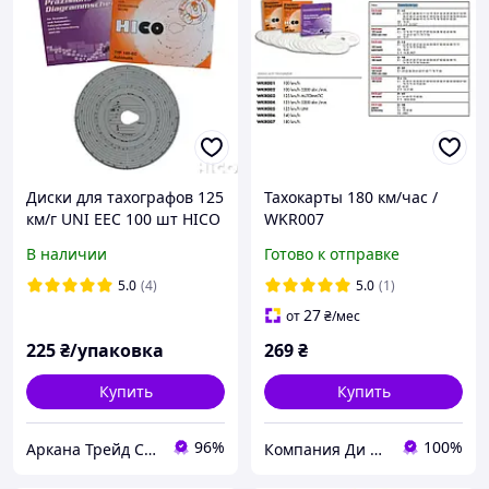
Диски для тахографов 125
Тахокарты 180 км/час /
км/г UNI EEC 100 шт HICO
WKR007
В наличии
Готово к отправке
5.0
(4)
5.0
(1)
27
от
₴
/мес
225
₴/упаковка
269
₴
Купить
Купить
96%
100%
Аркана Трейд Сервис
Компания Ди Энд Джи