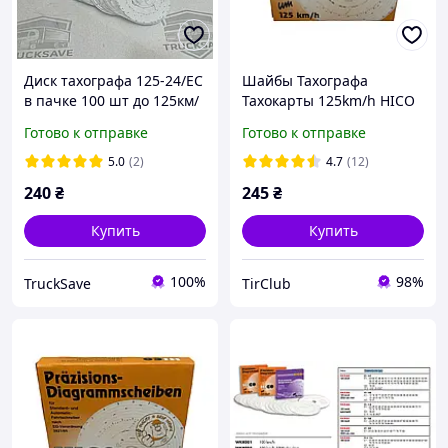
Диск тахографа 125-24/EC
Шайбы Тахографа
в пачке 100 шт до 125км/
Тахокарты 125km/h HICO
ч тахокарта
Готово к отправке
Готово к отправке
5.0
(2)
4.7
(12)
240
₴
245
₴
Купить
Купить
100%
98%
TruckSave
TirClub