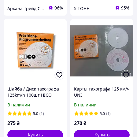
96%
95%
Аркана Трейд Сервис
5 ТОНН
Шайба / Диск тахографа
Карты тахографа 125 км/ч
125km/h 100шт HICO
UNI
В наличии
В наличии
5.0
(1)
5.0
(1)
275
₴
270
₴
Купить
Купить