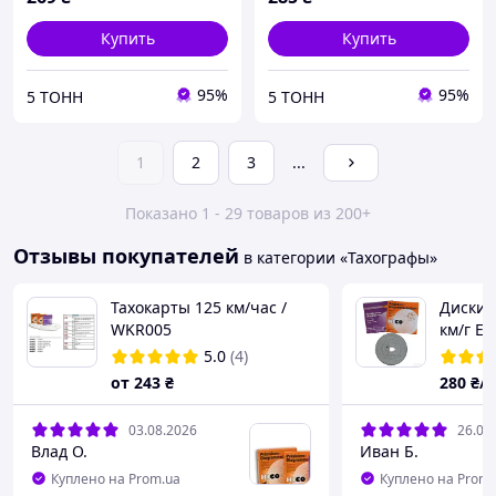
Купить
Купить
95%
95%
5 ТОНН
5 ТОНН
1
2
3
...
Показано 1 - 29 товаров из 200+
Отзывы покупателей
в категории «Тахографы»
Тахокарты 125 км/час /
Диски 
WKR005
км/г E
5.0
(4)
от
243
₴
280
₴/
03.08.2026
26.04
Влад О.
Иван Б.
Куплено на Prom.ua
Куплено на Prom.