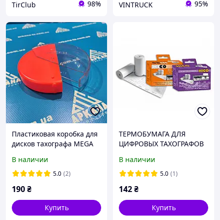
98%
95%
TirClub
VINTRUCK
Пластиковая коробка для
ТЕРМОБУМАГА ДЛЯ
дисков тахографа MEGA
ЦИФРОВЫХ ТАХОГРАФОВ
EEC BORG-HICO WKR009,3
В наличии
В наличии
РУЛОНА
5.0
(2)
5.0
(1)
190
₴
142
₴
Купить
Купить