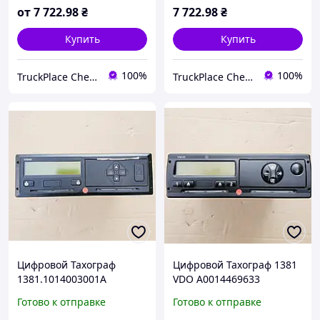
от
7 722
.98
₴
7 722
.98
₴
Купить
Купить
100%
100%
TruckPlace Chernivtsi
TruckPlace Chernivtsi
Цифровой Тахограф
Цифровой Тахограф 1381
1381.1014003001A
VDO A0014469633
Mercedes Actros Axor
Mercedes Actros Axor. R2.0
Готово к отправке
Готово к отправке
A00224465433
ADR