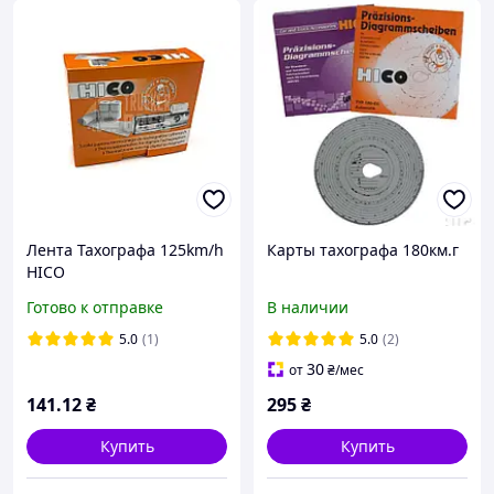
Лента Тахографа 125km/h
Карты тахографа 180км.г
HICO
Готово к отправке
В наличии
5.0
(1)
5.0
(2)
30
от
₴
/мес
141
.12
₴
295
₴
Купить
Купить