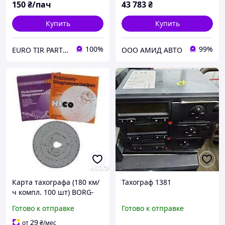
150
₴/пач
43 783
₴
Купить
Купить
100%
99%
EURO TIR PARTS "etparts.com.ua"
ООО АМИД АВТО
Карта тахографа (180 км/
Тахограф 1381
ч компл. 100 шт) BORG-
HICO BORG HICO WKR007
Готово к отправке
Готово к отправке
29
от
₴
/мес