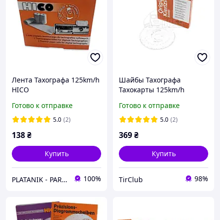
Лента Тахографа 125km/h
Шайбы Тахографа
HICO
Тахокарты 125km/h
KIENZLE
Готово к отправке
Готово к отправке
5.0
(2)
5.0
(2)
138
₴
369
₴
Купить
Купить
100%
98%
PLATANIK - PARTS & ACCESSORIES
TirClub