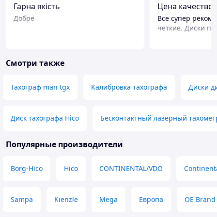
Гарна якість
Ц
Добре
Все супер рекоме
четкие. Диски п
Смотри также
Тахограф man tgx
Калибровка тахографа
Диски д
Диск тахографа Hico
Бесконтактный лазерный тахомет
Популярные производители
Borg-Hico
Hico
CONTINENTAL/VDO
Continent
Sampa
Kienzle
Mega
Европа
OE Brand