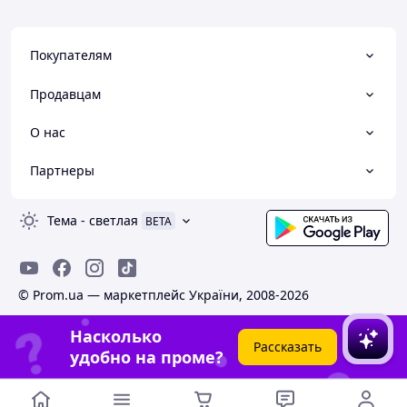
Покупателям
Продавцам
О нас
Партнеры
Тема
-
светлая
BETA
© Prom.ua — маркетплейс України, 2008-2026
Насколько
Рассказать
удобно на проме?