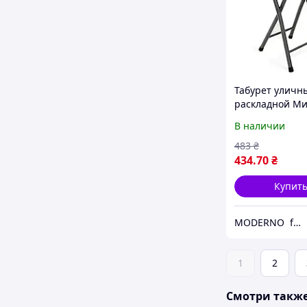
Табурет уличн
раскладной Ми
мебель Литл с
В наличии
металл/пласти
черный для до
483
₴
пикника
434
.70
₴
Купит
MODERNO furnitures
1
2
Смотри такж