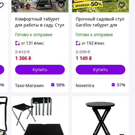
Комфортный табурет
Прочный садовый стул
для работы в саду, Стул
Gardlov табурет для
раскладной для дачи
дачи с органайзером
Готово к отправке
Готово к отправке
(4в1, Польша),
для инструментов
Складной табурет для
стульчики складные
131
192
от
₴
/мес
от
₴
/мес
сада, THO
раскладные
2 612
₴
2 298
₴
1 306
₴
1 149
₴
Купить
Купить
9%
98%
97%
Тахо-Магазин
Noventra