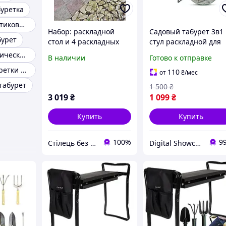
буретка
Складные пластиковые стулья и табуреты
Набор: раскладной
Садовый табурет 3в1
бурет
стол и 4 раскладных
стул раскладной для
табурета для дачи,
дачи и огорода с
Табурет туристический складной
В наличии
Готово к отправке
веранды, террасы.
органайзером для
Складные табуретки для пикника
инструментов DS
110
от
₴
/мес
табурет
1 500
₴
3 019
₴
1 099
₴
Купить
Купить
100%
9
Стілець без понтів
Digital Showcase DS