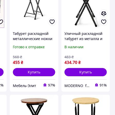
Табурет раскладной
Уличный раскладной
металлические ножки
табурет из металла и
Литл (сиденье пластик/
пластика, серый, для
Готово к отправке
В наличии
белое)
дома и пикника (Литл)
568
₴
483
₴
455
₴
434
.70
₴
Купить
Купить
2%
97%
91%
Мебель-Элит
MODERNO furnitures