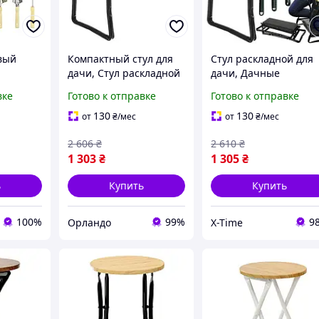
вый
Компактный стул для
Стул раскладной для
дачи, Стул раскладной
дачи, Дачные
и
для дачи, Табурет
табуреты, Садовый
вке
Готово к отправке
Готово к отправке
ументов
складной, Табуретка
стул трансформер,
 30050
для огорода (4в1,
Прочный садовый ст
130
130
от
₴
/мес
от
₴
/мес
 дачи,
Польша), OLN
(4в1, Польша), XTM
2 606
₴
2 610
₴
1 303
₴
1 305
₴
ь
Купить
Купить
100%
99%
9
Орландо
X-Time