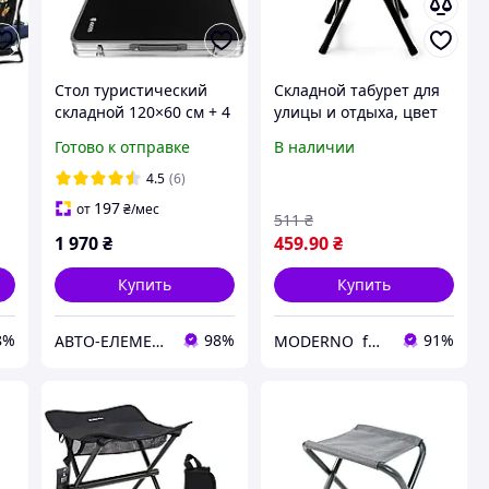
Стол туристический
Складной табурет для
складной 120×60 см + 4
улицы и отдыха, цвет
табурета,
чёрный/венге (Чип)
Готово к отправке
В наличии
регулируемые ножки,
ул
отверстие под зонт (AX-
4.5
(6)
791)
197
от
₴
/мес
511
₴
1 970
₴
459
.90
₴
Купить
Купить
8%
98%
91%
АВТО-ЕЛЕМЕНТ
MODERNO furnitures