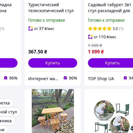
кладна
Туристический
Садовый табурет 3в1
рна
телескопический стул
стул раскладной для
я
из пластика Складные
дачи и огорода с
Готово к отправке
Готово к отправке
 та
телескопические
органайзером для
табуретки Стул
инструментов
37
(1)
от
₴
/мес
5.0
(1)
раскладной для дачи
110
от
₴
/мес
1 500
₴
367
.50
₴
1 099
₴
ь
Купить
Купить
96%
96%
9
Интернет магазин "Нужные покупки"
TOP Shop UA
ретка
ной стул
икника
чи