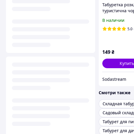
Табуретка роз
туристична чо
33×26×35 см дл
В наличии
риболовлі дачі
кемпінгу
5.0
149
₴
Купит
Sodastream
Смотри также
Складная табу
Садовый склад
Табурет для п
Табурет для да