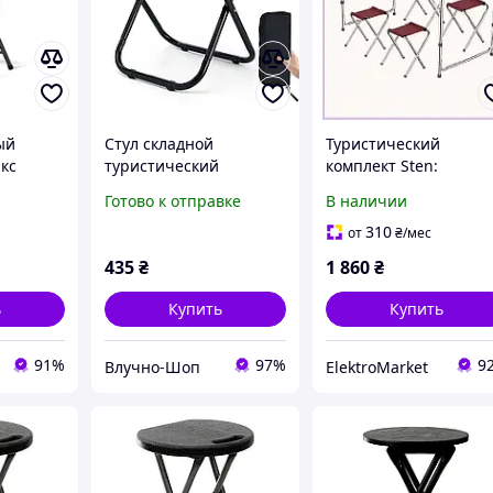
ый
Стул складной
Туристический
кс
туристический
комплект Sten:
ерый
24х28х26 см
раскладной стол и
Готово к отправке
В наличии
к для
Усиленный
табуретки для дачи,
а
рыболовный табурет
89P4M78K06
310
от
₴
/мес
до 120 кг с чехлом
435
₴
1 860
₴
Черный
ь
Купить
Купить
91%
97%
9
Влучно-Шоп
ElektroMarket