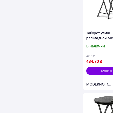
Табурет уличн
раскладной Ми
мебель Литл с
В наличии
металл/пласти
дома и пикник
483
₴
434
.70
₴
Купит
MODERNO furnitures