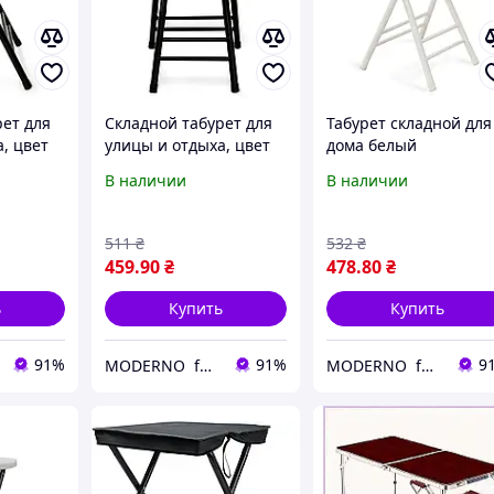
рет для
Складной табурет для
Табурет складной для
, цвет
улицы и отдыха, цвет
дома белый
Чип)
чёрный/натуральный
натуральный (Чип) о
В наличии
В наличии
(Чип)
склада
511
₴
532
₴
459
.90
₴
478
.80
₴
ь
Купить
Купить
91%
91%
9
MODERNO furnitures
MODERNO furnitures