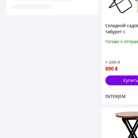
Складной садо
табурет с
органайзером 
Готово к отпра
набором инстр
Bass Polska BH
раскладной для
1 200
₴
огоро
890
₴
Купит
INTERJEM