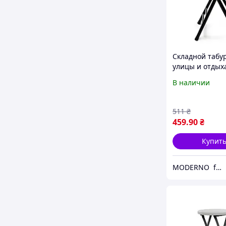
Складной табу
улицы и отдыха
чёрный/орех (
В наличии
511
₴
459
.90
₴
Купит
MODERNO furnitures