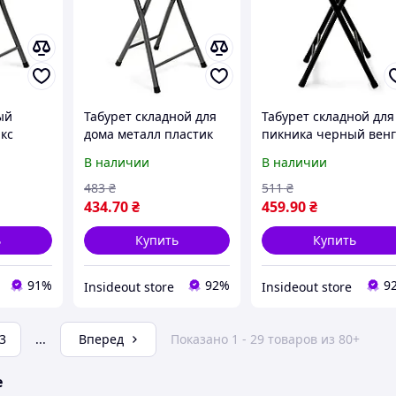
ый
Табурет складной для
Табурет складной для
кс
дома металл пластик
пикника черный вен
ерый
черный (Литл) от
(Чип) от склада
В наличии
В наличии
к
склада
ма и
483
₴
511
₴
434
.70
₴
459
.90
₴
ь
Купить
Купить
91%
92%
9
Insideout store
Insideout store
3
...
Вперед
Показано 1 - 29 товаров из 80+
е