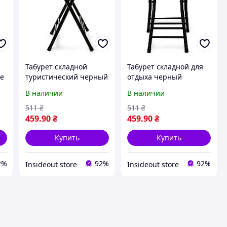
Табурет складной
Табурет складной для
ге
туристический черный
отдыха черный
орех (Чип) от склада
натуральный (Чип) от
В наличии
В наличии
склада
511
₴
511
₴
459
.90
₴
459
.90
₴
Купить
Купить
2%
92%
92%
Insideout store
Insideout store