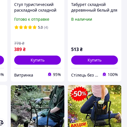
Стул туристический
Табурет складной
раскладной складной
деревянный белый для
прочный до 120 кг
дачи, веранды,
Готово к отправке
В наличии
табуретка для рыбалки
террасы, кафе.
кемпинга пикника и
5.0
(4)
дачи портативный
походный
778
₴
389
₴
513
₴
Купить
Купить
4%
95%
100%
Витринка
Стілець без понтів