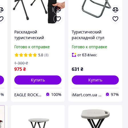
Раскладной
Туристический
туристический
раскладной стул
т
стульчик табурет
табурет "Рыбак
Готово к отправке
Готово к отправке
квадратный Eagle Rock
Эконом" d25 мм
для пикника, кемпинга,
(расцветка серый
63
5.0
(8)
от
₴
/мес
рыбалки
меланж)
1 300
₴
975
₴
631
₴
Купить
Купить
1%
100%
97%
EAGLE ROCK Официальный магазин бренду
iMart.com.ua - Мебель. Меловые ценники. Стол, стул, письменные столы, шкафы, кровати