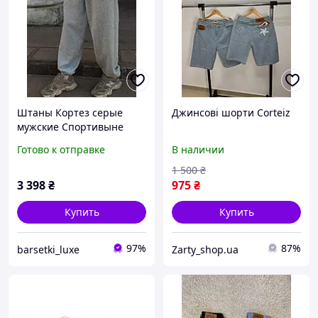
Штаны Кортез серые
Джинсові шорти Corteiz
мужские Спортивыне
шатны Corteiz на флисе
Готово к отправке
В наличии
Осенние штаны кортез
серые мужские на
1 500
₴
монжете S-L
3 398
₴
975
₴
Купить
Купить
97%
87%
barsetki_luxe
Zarty_shop.ua