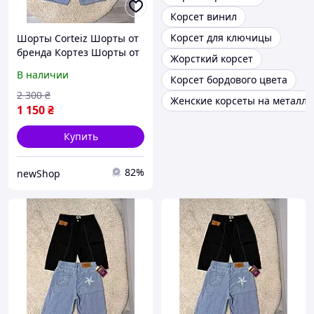
Корсет винил
Корсет для ключицы
Шорты Corteiz Шорты от
бренда Кортез Шорты от
Жорсткий корсет
Cortez
В наличии
Корсет бордового цвета
2 300
₴
Женские корсеты на металли
1 150
₴
Купить
82%
newShop