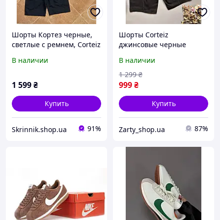
Шорты Кортез черные,
Шорты Corteiz
светлые с ремнем, Corteiz
джинсовые черные
шорты мужские,
мужские шорты Кортез
В наличии
В наличии
стильные брендовые
синие Джинсовые шорты
шорты с поясом S
Corteiz
1 299
₴
1 599
₴
999
₴
Купить
Купить
91%
87%
Skrinnik.shop.ua
Zarty_shop.ua