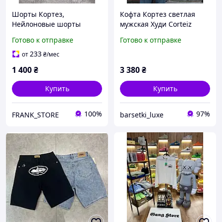
Шорты Кортез,
Кофта Кортез светлая
Нейлоновые шорты
мужская Худи Corteiz
Corteiz, с ремешком, в
теплая унисекс
Готово к отправке
Готово к отправке
светлом цвете
Спортивная кофта кортез
стильная Кофта Сortez
233
от
₴
/мес
стильная худая с
1 400
₴
3 380
₴
принтомS-L
Купить
Купить
100%
97%
FRANK_STORE
barsetki_luxe