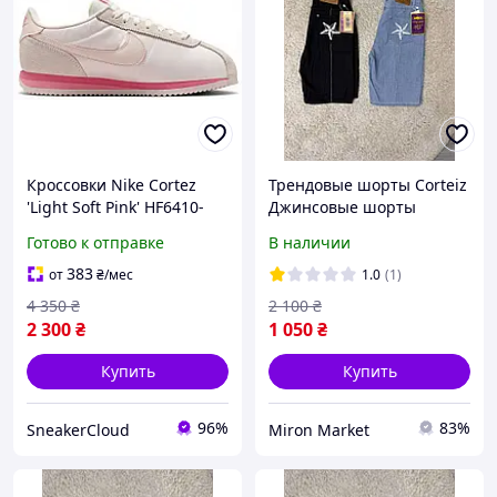
Кроссовки Nike Cortez
Трендовые шорты Corteiz
'Light Soft Pink' HF6410-
Джинсовые шорты
666
Кортез Черные шорты
Готово к отправке
В наличии
Cortez
383
от
₴
/мес
1.0
(1)
4 350
₴
2 100
₴
2 300
₴
1 050
₴
Купить
Купить
96%
83%
SneakerCloud
Miron Market