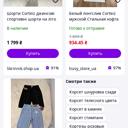
Шорти Corteiz джинсові
Белый лонгслив Corteiz
спортивні шорти на літо
мужской Стильная кофта
Кортез чоловічі чорні
Кортез светлого цвета
В наличии
Готово к отправке
шорти Літні Corteiz
Унисекс лонгслив для
джинс світлі
повседневного образа
1 699
₴
1 799
₴
934
.45
₴
Купить
Купить
91%
97%
Skrinnik.shop.ua
tiusy_store_ua
Смотри также
Корсет шнуровка сзади
Корсет телесного цвета
Корсет в камнях
Корсет стимпанк
Кортезы розовые