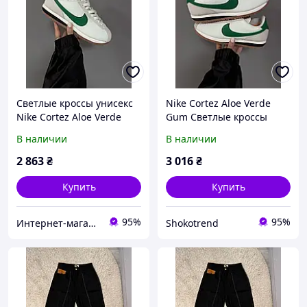
Светлые кроссы унисекс
Nike Cortez Aloe Verde
Nike Cortez Aloe Verde
Gum Светлые кроссы
Gum. Классные мужские
унисекс. Классные
В наличии
В наличии
и женские кроссовки
мужские и женские
Найк Кортез.
кроссовки Найк Кортез.
2 863
₴
3 016
₴
Купить
Купить
95%
95%
Интернет-магазин "Dianora-Style"
Shokotrend