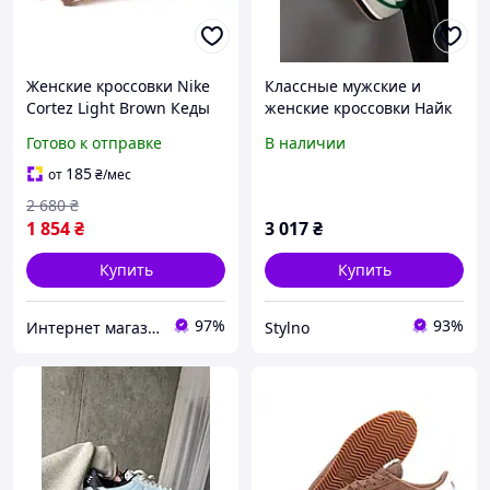
Женские кроссовки Nike
Классные мужские и
Cortez Light Brown Кеды
женские кроссовки Найк
Найк Кортез коричневые
Кортез. Светлые кроссы
Готово к отправке
В наличии
с белым знаком
унисекс Nike Cortez Aloe
замшевые весна лето
Verde Gum.
185
от
₴
/мес
2 680
₴
1 854
₴
3 017
₴
Купить
Купить
97%
93%
Интернет магазин одежды и обуви " Trendix "
Stylno