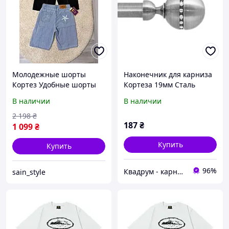
Молодежные шорты
Наконечник для карниза
Кортез Удобные шорты
Кортеза 19мм Сталь
Corteiz Новые шорты
В наличии
В наличии
Cortez
2 198
₴
187
₴
1 099
₴
Купить
Купить
96%
Квадрум - карнизи
sain_style