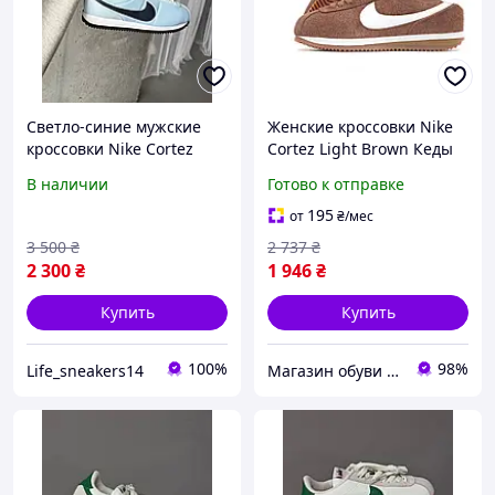
Светло-синие мужские
Женские кроссовки Nike
кроссовки Nike Cortez
Cortez Light Brown Кеды
Vintage Light Blue Найк
Найк Кортез коричневые
В наличии
Готово к отправке
Кортез стильные
с белым знаком
замшевые весна лето
195
от
₴
/мес
3 500
₴
2 737
₴
2 300
₴
1 946
₴
Купить
Купить
100%
98%
Life_sneakers14
Магазин обуви и трендовых товаров