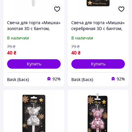
Свеча для торта «Мишка»
Свеча для торта «Мишка»
золотая 3D с бантом,
серебряная 3D с бантом,
фигурная свеча
фигурная свеча
В наличии
В наличии
медвежонок, стильный
медвежонок, стильный
праздничный декор на
праздничный декор на
79
₴
79
₴
день рождения bas
день рождения bas
40
₴
40
₴
Купить
Купить
92%
92%
Bask (Баск)
Bask (Баск)