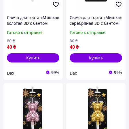
Свеча для торта «Мишка»
Свеча для торта «Мишка»
золотая 3D с бантом,
серебряная 3D с бантом,
фигурная свеча
фигурная свеча
Готово к отправке
Готово к отправке
медвежонок, стильный
медвежонок, стильный
праздничный декор на
праздничный декор на
80
₴
80
₴
день рождения dax
день рождения dax
40
₴
40
₴
Купить
Купить
99%
99%
Dax
Dax