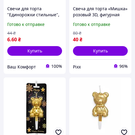
Свечи для торта
Свеча для торта «Мишка»
"Единорожки стильные",
розовый 3D, фигурная
4 штуки (брак)
свеча медвежонок,
Готово к отправке
Готово к отправке
стильный праздничный
декор на день рождения
44
₴
80
₴
pix
6
.60
₴
40
₴
Купить
Купить
100%
96%
Ваш Комфорт
Pixx