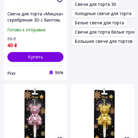
Свечи для торта 30
Холодные свечи для торта
Свеча для торта «Мишка»
серебряная 3D с бантом,
Белые свечи для торта
фигурная свеча
Готово к отправке
Свечи для торта белые прос
медвежонок, стильный
праздничный декор на
80
₴
Большие свечи для тортов
день рождения pix
40
₴
Купить
96%
Pixx