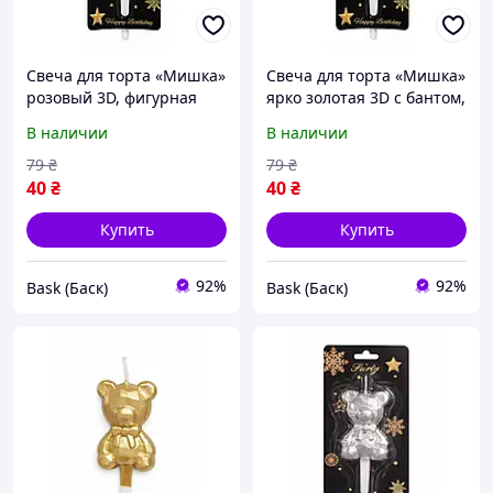
Свеча для торта «Мишка»
Свеча для торта «Мишка»
розовый 3D, фигурная
ярко золотая 3D с бантом,
свеча медвежонок,
фигурная свеча
В наличии
В наличии
стильный праздничный
медвежонок, стильный
декор на день рождения
праздничный декор на
79
₴
79
₴
bas
день рождения bas
40
₴
40
₴
Купить
Купить
92%
92%
Bask (Баск)
Bask (Баск)