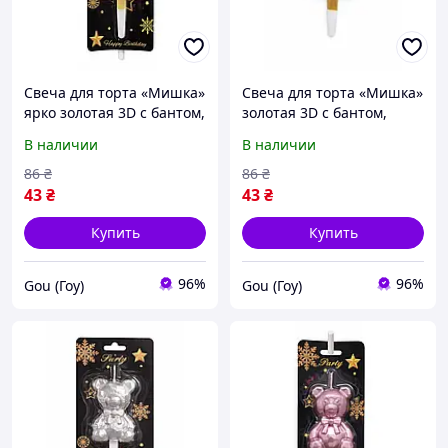
Свеча для торта «Мишка»
Свеча для торта «Мишка»
ярко золотая 3D с бантом,
золотая 3D с бантом,
фигурная свеча
фигурная свеча
В наличии
В наличии
медвежонок, стильный
медвежонок, стильный
праздничный декор на
праздничный декор на
86
₴
86
₴
день рождения
день рождения
43
₴
43
₴
Купить
Купить
96%
96%
Gou (Гоу)
Gou (Гоу)