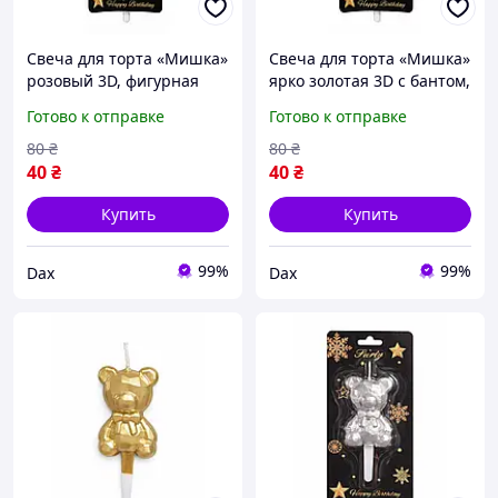
Свеча для торта «Мишка»
Свеча для торта «Мишка»
розовый 3D, фигурная
ярко золотая 3D с бантом,
свеча медвежонок,
фигурная свеча
Готово к отправке
Готово к отправке
стильный праздничный
медвежонок, стильный
декор на день рождения
праздничный декор на
80
₴
80
₴
dax
день рождения dax
40
₴
40
₴
Купить
Купить
99%
99%
Dax
Dax