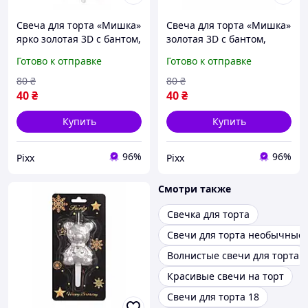
Свеча для торта «Мишка»
Свеча для торта «Мишка»
ярко золотая 3D с бантом,
золотая 3D с бантом,
фигурная свеча
фигурная свеча
Готово к отправке
Готово к отправке
медвежонок, стильный
медвежонок, стильный
праздничный декор на
праздничный декор на
80
₴
80
₴
день рождения pix
день рождения pix
40
₴
40
₴
Купить
Купить
96%
96%
Pixx
Pixx
Смотри также
Свечка для торта
Свечи для торта необычные
Волнистые свечи для торта
Красивые свечи на торт
Свечи для торта 18