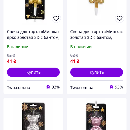
Свеча для торта «Мишка»
Свеча для торта «Мишка»
ярко золотая 3D с бантом,
золотая 3D с бантом,
фигурная свеча
фигурная свеча
В наличии
В наличии
медвежонок, стильный
медвежонок, стильный
праздничный декор на
праздничный декор на
82
₴
82
₴
день рождения
день рождения
41
₴
41
₴
Купить
Купить
93%
93%
Two.com.ua
Two.com.ua