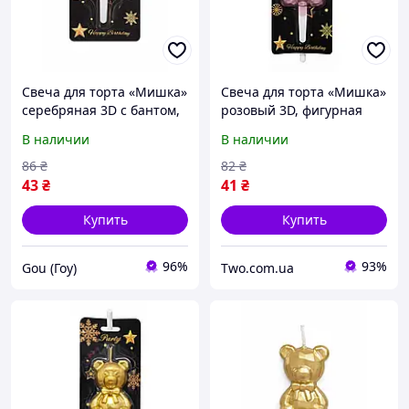
Свеча для торта «Мишка»
Свеча для торта «Мишка»
серебряная 3D с бантом,
розовый 3D, фигурная
фигурная свеча
свеча медвежонок,
В наличии
В наличии
медвежонок, стильный
стильный праздничный
праздничный декор на
декор на день рождения
86
₴
82
₴
день рождения
43
₴
41
₴
Купить
Купить
96%
93%
Gou (Гоу)
Two.com.ua