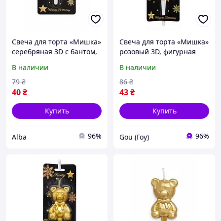
Свеча для торта «Мишка»
Свеча для торта «Мишка»
серебряная 3D с бантом,
розовый 3D, фигурная
фигурная свеча
свеча медвежонок,
В наличии
В наличии
медвежонок, стильный
стильный праздничный
праздничный декор на
декор на день рождения
79
₴
86
₴
день рождения alb
40
₴
43
₴
Купить
Купить
96%
96%
Alba
Gou (Гоу)