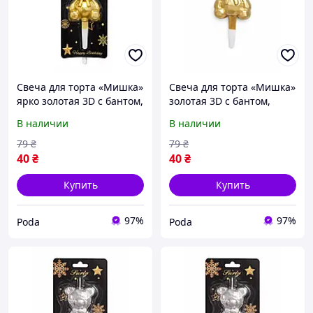
Свеча для торта «Мишка»
Свеча для торта «Мишка»
ярко золотая 3D с бантом,
золотая 3D с бантом,
фигурная свеча
фигурная свеча
В наличии
В наличии
медвежонок, стильный
медвежонок, стильный
праздничный декор на
праздничный декор на
79
₴
79
₴
день рождения pod
день рождения pod
40
₴
40
₴
Купить
Купить
97%
97%
Poda
Poda