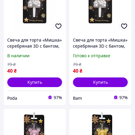
Свеча для торта «Мишка»
Свеча для торта «Мишка»
серебряная 3D с бантом,
серебряная 3D с бантом,
фигурная свеча
фигурная свеча
В наличии
Готово к отправке
медвежонок, стильный
медвежонок, стильный
праздничный декор на
праздничный декор на
79
₴
79
₴
день рождения pod
день рождения bam
40
₴
40
₴
Купить
Купить
97%
97%
Poda
Bam