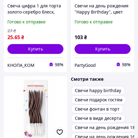
Свеча цифра 1 для торта
Свечи на день рождения
золото-серебро блеск,
"Happy Birthday", цвет
праздничная свеча на
розовое золото, набор 13
Готово к отправке
Готово к отправке
день рождения
шт
27
₴
25
.65
₴
103
₴
Купить
Купить
98%
98%
КНОПА_КОМ
PartyGood
Смотри также
Свечи happy birthday
Свечи подарок гостям
Свечи фонтан в торт
Свечи в виде десерта
Свечи на день рождения 18
Свечи на день рождения 16