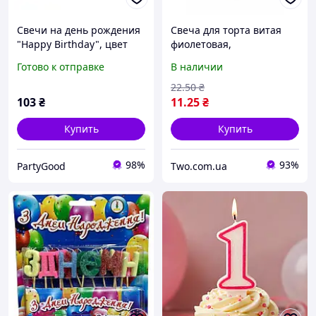
Свечи на день рождения
Свеча для торта витая
"Happy Birthday", цвет
фиолетовая,
фиолетовый, набор 13 шт
декоративная свеча
Готово к отправке
В наличии
спиральная с
держателем,
22
.50
₴
праздничная свеча на
103
₴
11
.25
₴
день рождения для
украшения
Купить
Купить
98%
93%
PartyGood
Two.com.ua