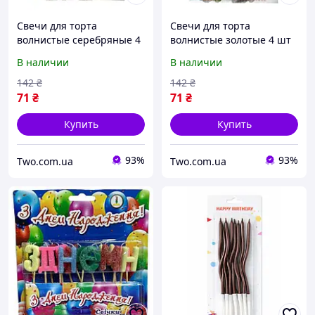
Свечи для торта
Свечи для торта
волнистые серебряные 4
волнистые золотые 4 шт
шт 8 см - праздничные
8 см - праздничные
В наличии
В наличии
декоративные свечи в
декоративные свечи на
день рождения
день рождения
142
₴
142
₴
71
₴
71
₴
Купить
Купить
93%
93%
Two.com.ua
Two.com.ua