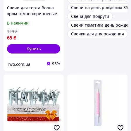
Свечи на день рождения 35
Свечи для торта Волна
хром темно-коричневые
Свеча для подруги
12 шт - праздничные
В наличии
Свечи тематика день рожде
декоративные свечи на
день рождения
129
₴
Свечки для дня рождения
65
₴
Купить
93%
Two.com.ua