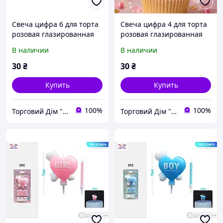
Свеча цифра 6 для торта
Свеча цифра 4 для торта
розовая глазированная
розовая глазированная
7,5 см Помещица
7,5 см Помещица
В наличии
В наличии
праздничная свеча на
праздничная свеча на
день рождения
день рождения
30
₴
30
₴
Купить
Купить
100%
100%
Торговий Дім "RZS"
Торговий Дім "RZS"