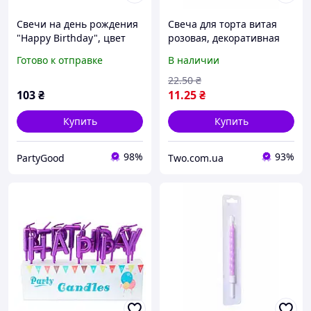
Свечи на день рождения
Свеча для торта витая
"Happy Birthday", цвет
розовая, декоративная
серебро, набор 13 шт
свеча спиральная с
Готово к отправке
В наличии
держателем,
праздничная свеча на
22
.50
₴
день рождения для
103
₴
11
.25
₴
украшения торта
Купить
Купить
98%
93%
PartyGood
Two.com.ua