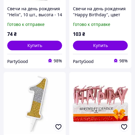
Свечи на день рождения
Свечи на день рождения
"Helix", 10 шт., высота - 14
"Happy Birthday", цвет
см
золото, набор 13 шт
Готово к отправке
Готово к отправке
74
₴
103
₴
Купить
Купить
98%
98%
PartyGood
PartyGood