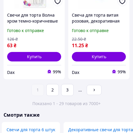
Свечи для торта Волна
Свеча для торта витая
хром темно-коричневые
розовая, декоративная
12 шт - праздничные
свеча спиральная с
Готово к отправке
Готово к отправке
декоративные свечи на
держателем,
день рождения dax
праздничная свеча на
126
₴
22
.50
₴
день рождения для
63
₴
11
.25
₴
украшения торта
Купить
Купить
99%
99%
Dax
Dax
1
2
3
...
Показано 1 - 29 товаров из 7000+
Смотри также
Свечи для торта 6 штук
Декоративные свечи для торта