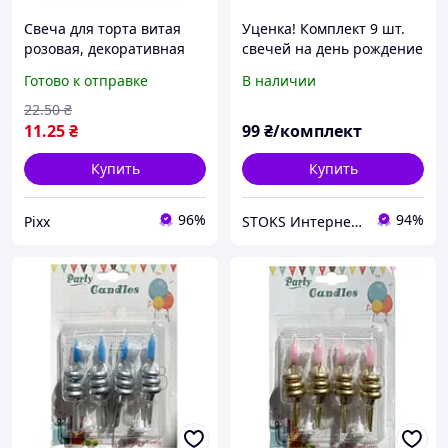
Свеча для торта витая
Уценка! Комплект 9 шт.
розовая, декоративная
свечей на день рождение
свеча спиральная с
1 год свеча единичка с
Готово к отправке
В наличии
держателем,
короной
праздничная свеча на
22
.50
₴
день рождения для
11
.25
₴
99
₴/комплект
украшения торта
Купить
Купить
96%
94%
Pixx
STOKS Интернет магазин стокового товара с Европы и США