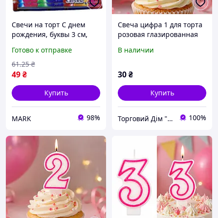
Свечи на торт С днем
Свеча цифра 1 для торта
рождения, буквы 3 см,
розовая глазированная
разные цвета (за уп)
7,5 см Помещица
Готово к отправке
В наличии
праздничная свеча на
день рождения
61
.25
₴
49
₴
30
₴
Купить
Купить
98%
100%
MARK
Торговий Дім "RZS"