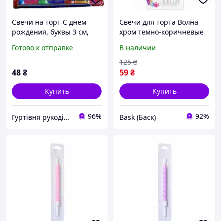
Свечи на торт С днем
Свечи для торта Волна
рождения, буквы 3 см,
хром темно-коричневые
разные цвета (за уп)
12 шт - праздничные
Готово к отправке
В наличии
декоративные свечи на
день рождения bas
125
₴
48
₴
59
₴
Купить
Купить
96%
92%
Гуртівня рукоділля та декору "Т.Р.О.Н"
Bask (Баск)