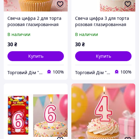
Свеча цифра 2 для торта
Свеча цифра 3 для торта
розовая глазированная
розовая глазированная
7,5 см Помещица
7,5 см Помещница
В наличии
В наличии
праздничная свеча на
праздничная свеча на
день рождения
день рождения
30
₴
30
₴
Купить
Купить
100%
100%
Торговий Дім "RZS"
Торговий Дім "RZS"