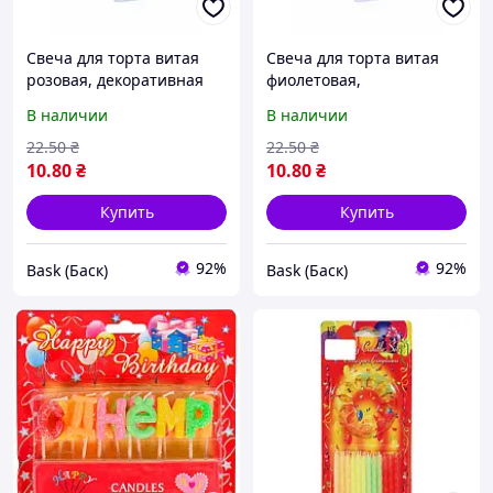
Свеча для торта витая
Свеча для торта витая
розовая, декоративная
фиолетовая,
свеча спиральная с
декоративная свеча
В наличии
В наличии
держателем,
спиральная с
праздничная свеча на
держателем,
22
.50
₴
22
.50
₴
день рождения для
праздничная свеча на
10
.80
₴
10
.80
₴
украшения торта
день рождения для
украшения bas
Купить
Купить
92%
92%
Bask (Баск)
Bask (Баск)