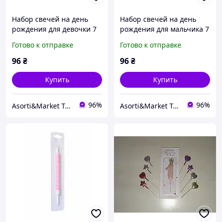
Набор свечей на день
Набор свечей на день
рождения для девочки 7
рождения для мальчика 7
шт: розовое сердце с
шт: синее сердце с
Готово к отправке
Готово к отправке
надписью "Girl Happy
надписью "Boy Happy
Birthday" и 6 розовых
Birthday" и 6 синих
96
₴
96
₴
спиральных свечей.
спиральных свечей.
Купить
Купить
96%
96%
Asorti&Market Товары для дома-семьи
Asorti&Market Товары для дома-семьи