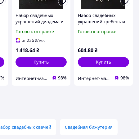
я
Набор свадебных
Набор свадебных
украшений диадема и
украшений гребень и
серьги "Белая
серьги "Пудра"
Готово к отправке
Готово к отправке
жемчужина"
236
от
₴
/мес
1 418
.64
₴
604
.80
₴
Купить
Купить
7%
98%
98%
Интернет-магазин Зозулька
Интернет-магазин Зозулька
абор свадебных свечей
Свадебная бижутерия