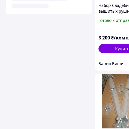
Набор Свадеб
вышитых рушн
свадебный наб
Готово к отпра
красные розы
3 200
₴/комп
Купит
Барви Вишивки