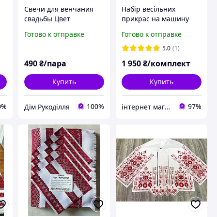
Свечи для венчания
Набір весільних
свадьбы Цвет
прикрас на машину
кремовый+белый
Готово к отправке
Готово к отправке
Сваиные Набор
свадебных свечей для
5.0
(1)
свадьбы
490
₴/пара
1 950
₴/комплект
Купить
Купить
0%
100%
97%
Дім Рукоділля
інтернет магазин -весільний декор