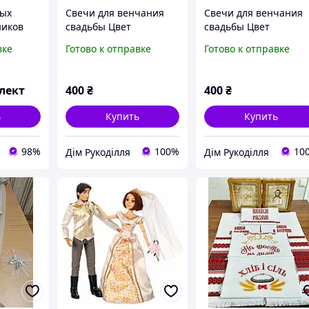
ных
Свечи для венчания
Свечи для венчания
иков
свадьбы Цвет
свадьбы Цвет
ор
кремовый+белый
кремовый+бордовый
вке
Готово к отправке
Готово к отправке
 птицы
Сваиные Набор
Набор свадебных
свадебных свечей для
свечей для свадьбы
свадьбы.
бордовые.
лект
400
₴
400
₴
ь
Купить
Купить
98%
100%
10
Дім Рукоділля
Дім Рукоділля