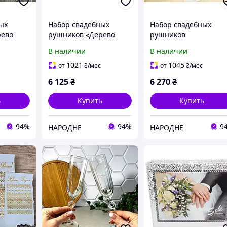
ых
Набор свадебных
Набор свадебных
рево
рушников «Дерево
рушников
Рода» синий
«Традиционный»
В наличии
В наличии
красно-черный
1021
1045
от
₴
/мес
от
₴
/мес
6 125
₴
6 270
₴
ь
Купить
Купить
94%
94%
9
НАРОДНЕ
НАРОДНЕ