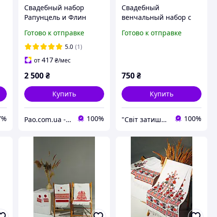
Свадебный набор
Свадебный
1
Рапунцель и Флин
венчальный набор с
Райдер, куклы Дисней,
рушниками и свечами,
Готово к отправке
Готово к отправке
оригинал
серебряный принт на
белом габардине
5.0
(1)
417
от
₴
/мес
2 500
₴
750
₴
Купить
Купить
7%
100%
100%
Pao.com.ua - Інтернет-магазин
"Світ затишку" интернет-магазин текстиля и швейной фурнитуры