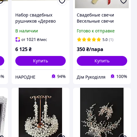
Набор свадебных
Свадебные свечи
рушников «Дерево
Весельные свечи
Рода» золотой
Набор свечей ручной
В наличии
Готово к отправке
работы "Винчальные"
2 шт,
1021
от
₴
/мес
5.0
(1)
кремовый+красный+се
6 125
₴
350
₴/пара
ребро красные
Купить
Купить
4%
94%
100%
НАРОДНЕ
Дім Рукоділля