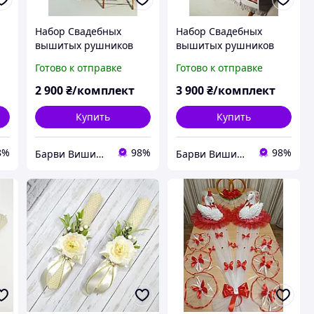
Набор Свадебных
Набор Свадебных
вышитых рушников
вышитых рушников
свадебный набор
свадебный набор
Готово к отправке
Готово к отправке
е
дерево жизни красное
дерево жизни дерево
кружево
богатое
2 900
₴/комплект
3 900
₴/комплект
Купить
Купить
8%
98%
98%
Барви Вишивки
Барви Вишивки