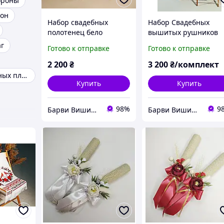
ороны
лон
Набор свадебных
Набор Свадебных
полотенец бело
вышитых рушников
серебреная гладь
свадебный набор
г
Готово к отправке
Готово к отправке
вышитое полотенце
дерево жизни красно
кружево
2 200
₴
3 200
₴/комплект
Прокат свадебных платьев
Купить
Купить
98%
9
Барви Вишивки
Барви Вишивки