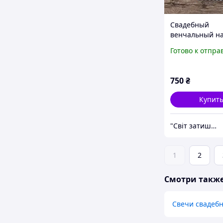
Свадебный
венчальный на
рушниками и с
Готово к отпра
золотой принт
белом габарди
750
₴
Купит
"Світ затишку" интернет-магазин текстиля и швейной фурнитуры
1
2
Смотри такж
Свечи свадеб