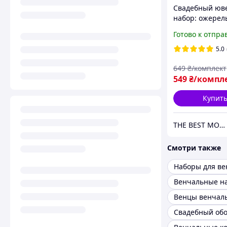
Свадебный юв
набор: ожерел
серьги с имит
Готово к отпра
жемчуга и стр
5.0
649
₴/комплект
549
₴/компл
Купит
THE BEST MOOD
Смотри также
Наборы для в
Венчальные н
Венцы венчал
Свадебный обо