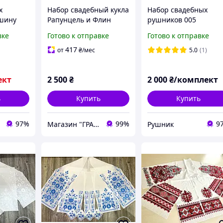
х
Набор свадебный кукла
Набор свадебных
ашину
Рапунцель и Флин
рушников 005
Райдер, Rapunzel and
вке
Готово к отправке
Готово к отправке
Flynn Rider Wedding
Doll Set
417
от
₴
/мес
5.0
(1)
ект
2 500
₴
2 000
₴/комплект
ь
Купить
Купить
97%
99%
9
Магазин "ГРАНДіК"
Рушник