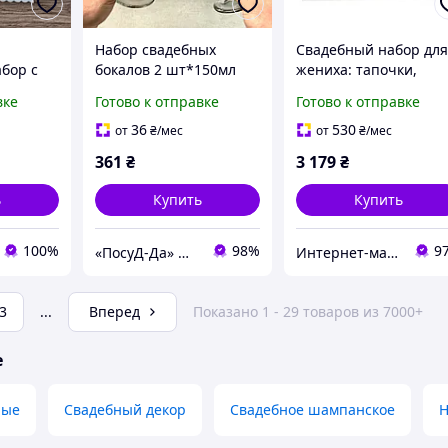
Набор свадебных
Свадебный набор дл
бор с
бокалов 2 шт*150мл
жениха: тапочки,
вечами,
Pasabahce Amore
одежда, аксессуары,
вке
Готово к отправке
Готово к отправке
 на
Турция
не
36
530
от
₴
/мес
от
₴
/мес
361
₴
3 179
₴
ь
Купить
Купить
100%
98%
9
«ПосуД-Да» — Посуда, Подарки, Товары для дома
Интернет-магазин "Sweet Home"
3
...
Вперед
Показано 1 - 29 товаров из 7000+
е
ные
Свадебный декор
Свадебное шампанское
Н