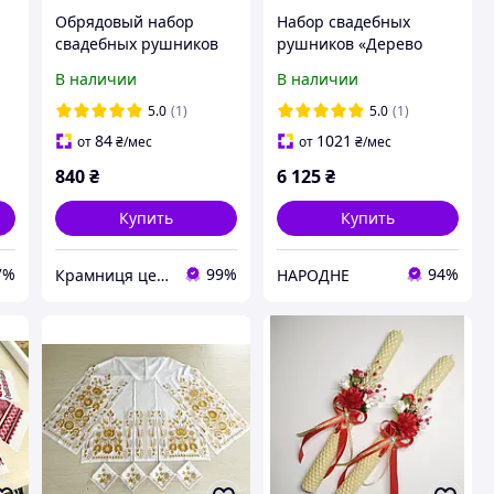
Обрядовый набор
Набор свадебных
свадебных рушников
рушников «Дерево
для храмового
Рода» красный
В наличии
В наличии
венчания
5.0
(1)
5.0
(1)
84
1021
от
₴
/мес
от
₴
/мес
840
₴
6 125
₴
Купить
Купить
7%
99%
94%
Крамниця церковних виробів «Грааль»
НАРОДНЕ