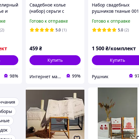
елирный
Свадебное колье
Набор свадебных
ье и
(набор) серьги с
рушников тканые 00
ацией
жемчужинами на
вке
Готово к отправке
Готово к отправке
азами
серебристой основе
BLAGOY-ART KN10004-0
(2)
5.0
(1)
5.0
(2)
ект
459
₴
1 500
₴/комплект
ь
Купить
Купить
98%
99%
9
Интернет магазин BLAGOY-ART
Рушник
енчания
аборы
ьные
док