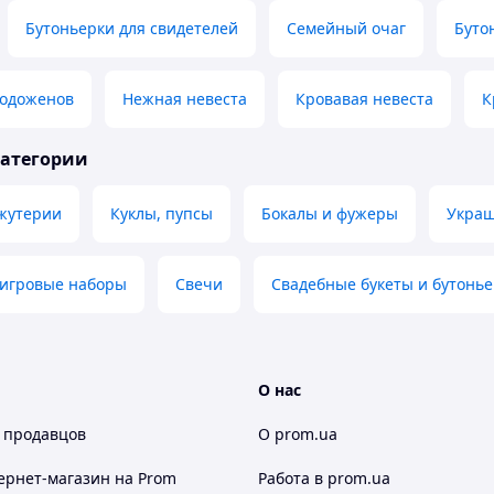
Бутоньерки для свидетелей
Семейный очаг
Буто
лодоженов
Нежная невеста
Кровавая невеста
К
категории
жутерии
Куклы, пупсы
Бокалы и фужеры
Украш
 игровые наборы
Свечи
Свадебные букеты и бутонь
О нас
 продавцов
О prom.ua
ернет-магазин
на Prom
Работа в prom.ua