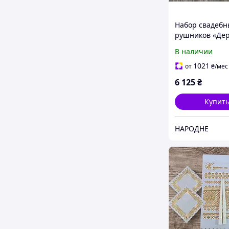
Набор свадебн
рушников «Де
Рода» белый
В наличии
1021
от
₴
/мес
6 125
₴
Купит
НАРОДНЕ