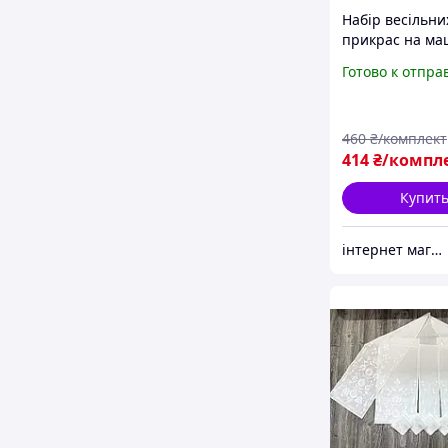
Набір весільни
прикрас на м
Готово к отпра
460
₴/комплект
414
₴/компл
Купит
інтернет магазин -весільний декор