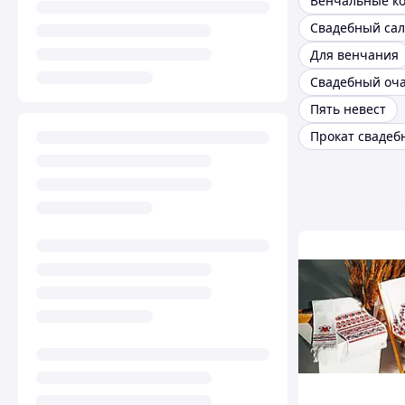
Венчальные к
Свадебный са
Для венчания
Свадебный оча
Пять невест