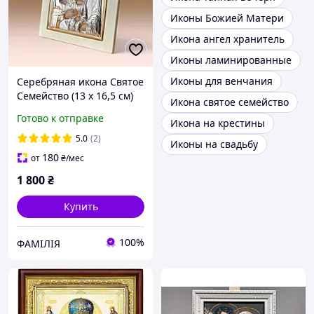
Иконы Божией Матери
Икона ангел хранитель
Иконы ламинированные
Иконы для венчания
Серебряная икона Святое
Семейство (13 x 16,5 см)
Икона святое семейство
Atelier AE0801/3B
Готово к отправке
Икона на крестины
5.0
(2)
Иконы на свадьбу
180
от
₴
/мес
1 800
₴
Купить
100%
ФАМІЛІЯ