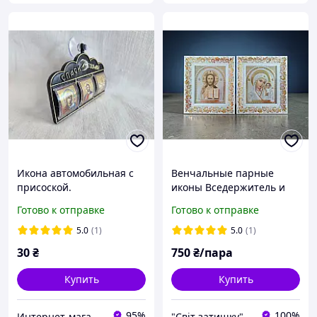
Икона автомобильная с
Венчальные парные
присоской.
иконы Вседержитель и
Богоматерь
Готово к отправке
Готово к отправке
5.0
(1)
5.0
(1)
30
₴
750
₴/пара
Купить
Купить
95%
100%
Интернет-магазин "Кутский сувенир"
"Світ затишку" интернет-магазин текстиля и швейной фурнитуры