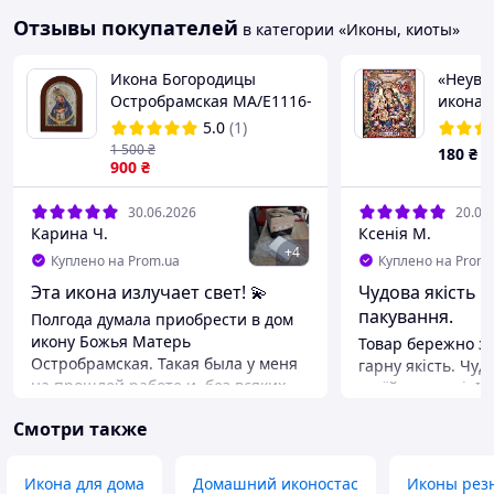
Отзывы покупателей
в категории «Иконы, киоты»
Икона Богородицы
«Неувя
Остробрамская MA/E1116-
икона 
ΕX-C Prince Silvero
5.0
(1)
1 500
₴
180
₴
900
₴
30.06.2026
20.02
Карина Ч.
Ксенія М.
+
4
Куплено на Prom.ua
Куплено на Prom.
Эта икона излучает свет! 💫
Чудова якість т
пакування.
Полгода думала приобрести в дом
икону Божья Матерь
Товар бережно з
Остробрамская. Такая была у меня
гарну якість. Чуд
на прошлой работе и, без всяких
своїй вартості. І
преувеличений, - именно
детальний та чіт
Смотри также
благодаря ей я там продержалась
Бездоганно підхо
несколько месяцев, несмотря на
назву. Перед ціє
непростые обстоятельства. Икона,
просячи щасливої
Икона для дома
Домашний иконостас
Иконы рез