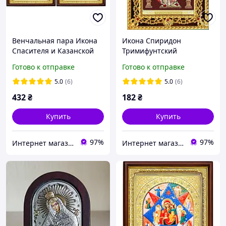
Венчальная пара Икона
Икона Спиридон
Спасителя и Казанской
Тримифунтский
Божьей Матери
Готово к отправке
Готово к отправке
5.0
(6)
5.0
(6)
432
₴
182
₴
Купить
Купить
97%
97%
Интернет магазин Slugenie. Иконы и церковная утварь от производителя.
Интернет магазин Slugenie. Иконы и церковная утварь от производителя.