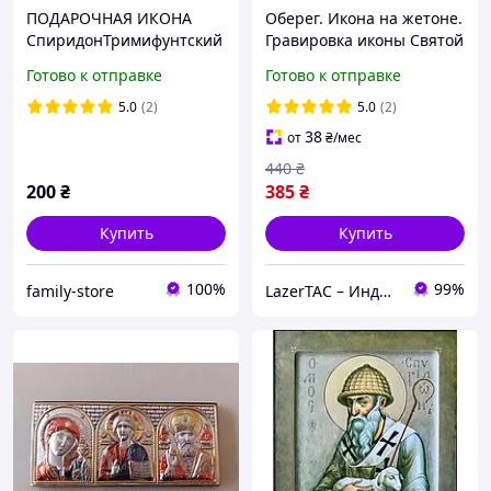
ПОДАРОЧНАЯ ИКОНА
Оберег. Икона на жетоне.
СпиридонТримифунтский
Гравировка иконы Святой
, размер багетной рамки
апостол Андрей
Готово к отправке
Готово к отправке
26*26, размер
Первозванный
сюжета24*24,подарочная
5.0
(2)
5.0
(2)
коробка
38
от
₴
/мес
440
₴
200
₴
385
₴
Купить
Купить
100%
99%
family-store
LazerTAC – Индивидуальные подарки | L-TAC™