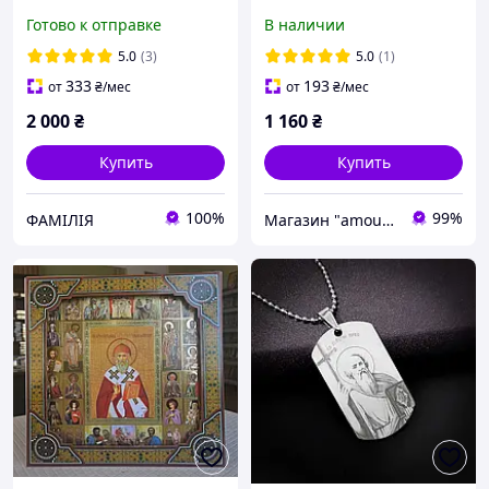
(20 х 25 см) 81398 3LN
благословения 2 шт 23х28
Готово к отправке
В наличии
см Православные иконы
Пресвятой Богородицы и
5.0
(3)
5.0
(1)
Господа Вседержителя
333
193
от
₴
/мес
от
₴
/мес
2 000
₴
1 160
₴
Купить
Купить
100%
99%
ФАМІЛІЯ
Магазин "amourshop.net" (Амуршоп)