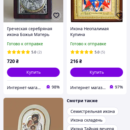
Греческая серебряная
Икона Неопалимая
икона Божья Матерь
Купина
(Остробрамская) 6×7 см
Готово к отправке
Готово к отправке
Silver Axion
5.0
(2)
5.0
(5)
720
₴
216
₴
Купить
Купить
98%
97%
Интернет-магазин "Святой Николай"
Интернет магазин Slugenie. Иконы и церковная утварь от производителя.
Смотри также
Семистрельная икона
Икона складень
Икона Тайная вечеря