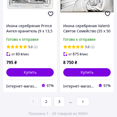
Икона серебряная Prince
Икона серебряная Valenti
Ангел-хранитель (9 x 13,5
Святое Семейство (35 x 50
см) MA/EW610
см) 81259 7LORO
Готово к отправке
Готово к отправке
5.0
(2)
5.0
(2)
80
875
от
₴
/мес
от
₴
/мес
795
₴
8 750
₴
Купить
Купить
97%
97%
Інтернет-магазин "Podarynki"
Інтернет-магазин "Podarynki"
1
2
3
...
Показано 1 - 29 товаров из 9000+