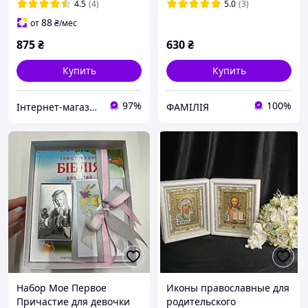
4.5
(4)
5.0
(3)
88
от
₴
/мес
875
₴
630
₴
Купить
Купить
97%
100%
Інтернет-магазин "Podarynki"
ФАМІЛІЯ
Набор Мое Первое
Иконы православные для
Причастие для девочки
родительского