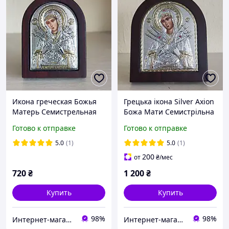
Икона греческая Божья
Грецька ікона Silver Axion
Матерь Семистрельная
Божа Мати Семистрільна
серебряная Silver Axion
EP3-152XAG/P 11x13 см
Готово к отправке
Готово к отправке
6×7 см EP1-152XAG/P
5.0
(1)
5.0
(1)
200
от
₴
/мес
720
₴
1 200
₴
Купить
Купить
98%
98%
Интернет-магазин "Святой Николай"
Интернет-магазин "Святой Николай"