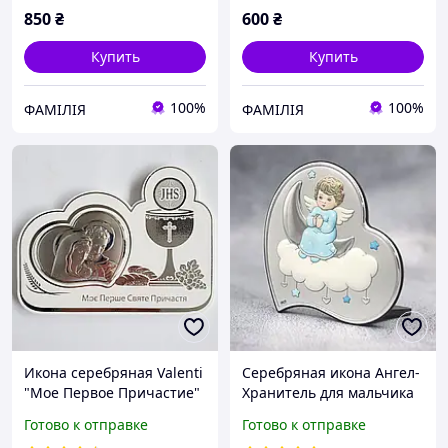
850
₴
600
₴
Купить
Купить
100%
100%
ФАМІЛІЯ
ФАМІЛІЯ
Икона серебряная Valenti
Серебряная икона Ангел-
"Мое Первое Причастие"
Хранитель для мальчика
(12 x 16 см) 81292 1L
(7,5 x 7,5 см) Atelier
Готово к отправке
Готово к отправке
SA0033/1CC