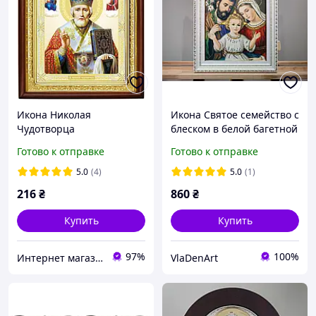
Икона Николая
Икона Святое семейство с
Чудотворца
блеском в белой багетной
раме 20х24 см. №P128
Готово к отправке
Готово к отправке
5.0
(4)
5.0
(1)
216
₴
860
₴
Купить
Купить
97%
100%
Интернет магазин Slugenie. Иконы и церковная утварь от производителя.
VlaDenArt