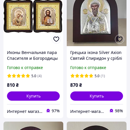
Иконы Венчальная пара
Грецька ікона Silver Axion
Спасителя и Богородицы
Святий Спиридон у сріблі
Казанской
та золоті EP2-012XAG/P
Готово к отправке
Готово к отправке
9x10 см
5.0
(4)
5.0
(1)
810
₴
870
₴
Купить
Купить
97%
98%
Интернет магазин Slugenie. Иконы и церковная утварь от производителя.
Интернет-магазин "Святой Николай"