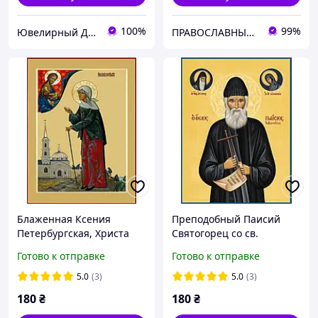
100%
99%
Ювелирный Деликатес
ПРАВОСЛАВНЫЕ КНИГИ — ПОЧТОЙ
Блаженная Ксения
Преподобный Паисий
Петербургская, Христа
Святогорец со св.
ради юродивая
Арсением и св. Евфимией
Готово к отправке
Готово к отправке
(С.Вандаловский)
5.0
(3)
5.0
(3)
180
₴
180
₴