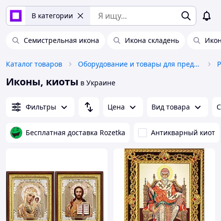
В категории
Семистрельная икона
Икона складень
Икон
Каталог товаров
Оборудование и товары для предоставления услуг
Иконы, киоты
в Украине
Фильтры
Цена
Вид товара
С
Бесплатная доставка Rozetka
Антикварный киот