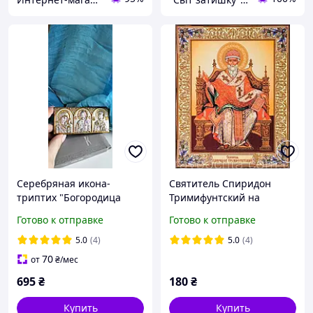
Серебряная икона-
Святитель Спиридон
триптих "Богородица
Тримифунтский на
Казанская, Спаситель,
престоле
Готово к отправке
Готово к отправке
Николай Чудотворец"
(10х4,5см)арт. АР-2G
5.0
(4)
5.0
(4)
70
от
₴
/мес
695
₴
180
₴
Купить
Купить