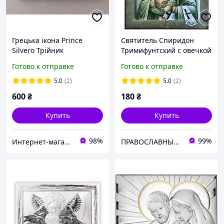
Грецька ікона Prince
Святитель Спиридон
Silvero Трійник
Тримифунтский с овечкой
автомобільний
Готово к отправке
Готово к отправке
MA/E1316SX-C 3.5х7,5см
5.0
(2)
5.0
(2)
600
₴
180
₴
Купить
Купить
98%
99%
Интернет-магазин "Святой Николай"
ПРАВОСЛАВНЫЕ КНИГИ — ПОЧТОЙ