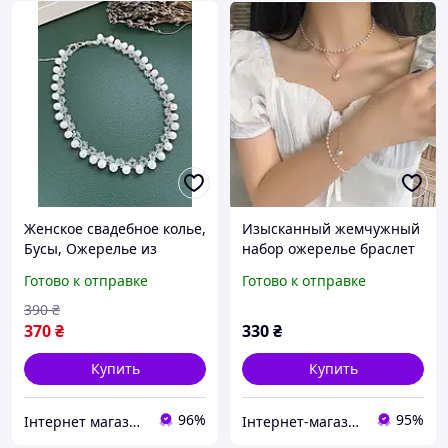
Женское свадебное колье,
Изысканный жемчужный
Бусы, Ожерелье из
набор ожерелье браслет
жемчуга
серьги жемчуг вечерний
Готово к отправке
Готово к отправке
свадебный комплект
жемчужина кулон
390
₴
370
₴
330
₴
Купить
Купить
96%
95%
Інтернет магазин "Monik" - товари для всієї родини
Інтернет-магазин "Vegvisir"