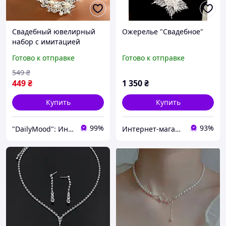
Свадебный ювелирный
Ожерелье "Свадебное"
набор с имитацией
жемчуга Ожерелье и
Готово к отправке
Готово к отправке
серьги Набор украшений
со стразами и жемчугом
549
₴
449
₴
1 350
₴
Купить
Купить
99%
93%
"DailyMood": Интернет-магазин аксессуаров и товаров для повседневного использования
Интернет-магазин "Серебряное кольцо"