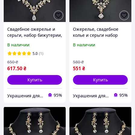
Свадебное ожерелье и
Ожерелье, свадебное
серьги, набор бижутерии,
колье и серьги набор
колье
бижутерии
В наличии
В наличии
5.0
(1)
650
₴
580
₴
617
.50
₴
551
₴
Купить
Купить
95%
95%
Украшения для волос - Интернет магазин Tiarav.com.ua
Украшения для волос - Интернет магазин Tiarav.com.ua