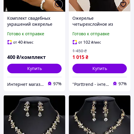
Комплект свадебных
Ожерелье
украшений ожерелье
четырехслойное из
серьги браслет белый
жемчужин на плечи,
Готово к отправке
Готово к отправке
жемчуг
свадебное украшение,
аксессуар для образа
40
102
от
₴
/мес
от
₴
/мес
1 450
₴
400
₴/комплект
1 015
₴
Купить
Купить
97%
97%
Интернет магазин аксессуаров АЛЬПАКА
"Porttrend - інтернет магазин приємних подарунків"