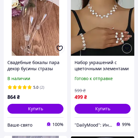
Свадебные бокалы пара
Набор украшений с
декор бусины стразы
цветочными элементами
3150301
Ожерелье серьги и
В наличии
Готово к отправке
браслет Свадебный
набор украшений
5.0
(2)
599
₴
864
₴
499
₴
Купить
Купить
100%
99%
Ваше-свято
"DailyMood": Интернет-магазин аксессуаров и товаров для повседневного использования