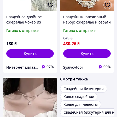
Свадебное двойное
Свадебный ювелирный
ожерелье чокер из
набор: ожерелье и серьги
жемчуга
с имитацией жемчуга и
Готово к отправке
Готово к отправке
стразами
649
₴
180
₴
480
.26
₴
Купить
Купить
97%
99%
Интернет магазин аксессуаров АЛЬПАКА
Syaivovtobi
Смотри также
Свадебная бижутерия
Колье свадебное
Колье для невесты
Свадебная бижутерия для не