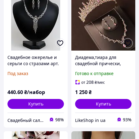
Свадебное ожерелье и
Диадема,тиара для
серьги со стразами арт.
свадебной прически,
Кол-С-23-16
вечерней прически,
Под заказ
Готово к отправке
набор диадема с
ожерельем
208
от
₴
/мес
440
.60
₴/набор
1 250
₴
Купить
Купить
98%
93%
Свадебный салон "ПРИНЦЕССА"
LikeShоp in ua