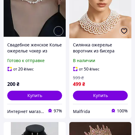
Свадебное женское Колье
Силянка ожерелье
ожерелье чокер из
воротник из бисера
неровного жемчуга
женское кружевное колье
Готово к отправке
В наличии
чокер на шею свадебное
вечернее элегантное
20
50
от
₴
/мес
от
₴
/мес
украшение белое
599
₴
200
₴
499
₴
Купить
Купить
97%
100%
Интернет магазин аксессуаров АЛЬПАКА
Malfrida