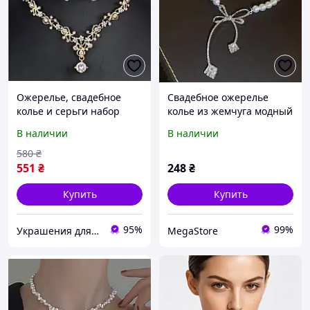
Ожерелье, свадебное
Свадебное ожерелье
колье и серьги набор
колье из жемчуга модный
бижутерии
чокер
В наличии
В наличии
580
₴
551
₴
248
₴
Купить
Купить
95%
99%
Украшения для волос - Интернет магазин Tiarav.com.ua
MegaStore