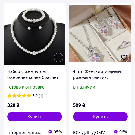
Набор с жемчугом
4 шт. Женский модный
ожерелье колье браслет
розовый бантик,
серьги жемчуг свадебный
комплект украшений,
Готово к отправке
В наличии
комплект жемчуг
ожерелье, серьги,
кольцо, украшения на
5.0
(1)
каждый день, свадебные
320
₴
599
₴
украшения |
Купить
Купить
95%
96%
Інтернет-магазин "Vegvisir"
ВСЕ ДЛЯ ДОМУ