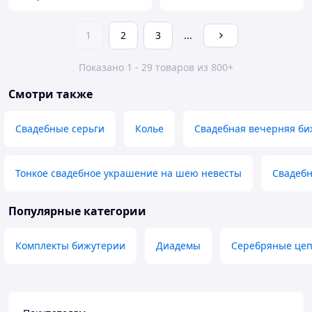
1
2
3
...
Показано 1 - 29 товаров из 800+
Смотри также
Свадебные серьги
Колье
Свадебная вечерняя би
Тонкое свадебное украшение на шею невесты
Свадебн
Популярные категории
Комплекты бижутерии
Диадемы
Серебряные це