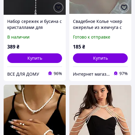
Набор сережек и бусина с
Свадебное Колье чокер
кристаллами для
ожерелье из жемчуга с
женщин, свадебное
кулоном бабочка
В наличии
Готово к отправке
подвесное ожерелье с
кисточками в наличии
389
₴
185
₴
Купить
Купить
96%
97%
ВСЕ ДЛЯ ДОМУ
Интернет магазин аксессуаров АЛЬПАКА