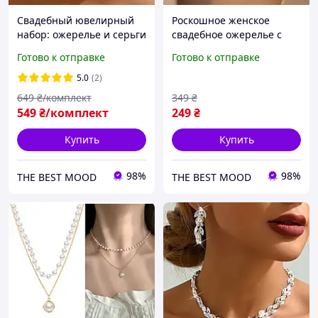
Свадебный ювелирный
Роскошное женское
набор: ожерелье и серьги
свадебное ожерелье с
с имитацией жемчуга и
покрытием из серебра
Готово к отправке
Готово к отправке
стразами
925 пробы Подвеска
синтетический цирконий
5.0
(2)
649
₴/комплект
349
₴
549
₴/комплект
249
₴
Купить
Купить
98%
98%
THE BEST MOOD
THE BEST MOOD