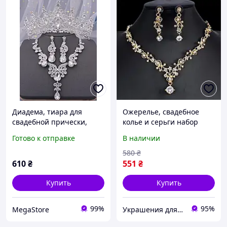
Диадема, тиара для
Ожерелье, свадебное
свадебной прически,
колье и серьги набор
вечерней прически,
бижутерии
Готово к отправке
В наличии
набор украшений тиара
и ожерелье, серьги
580
₴
610
₴
551
₴
Купить
Купить
99%
95%
MegaStore
Украшения для волос - Интернет магазин Tiarav.com.ua