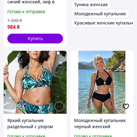
синий женский, лиф в
Туника женская
белую полоску на
Готово к отправке
Молодежный купальник
косточках, размер L-XL
1 200
₴
Красивые женские купальни
984
₴
Купить
Яркий купальник
Молодежный купальник
раздельный с узором
черный женский
листья, мягкая чашка,
раздельный с брошью,
Готово к отправке
Готово к отправке