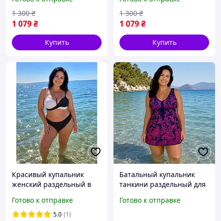
высокие трусы.. размер
размер L, XL
3-4
1 300
₴
1 300
₴
1 079
₴
1 079
₴
Купить
Купить
Красивый купальник
Батальный купальник
женский раздельный в
танкини раздельный для
горошек, плотная чашка
пышных женщин,
Готово к отправке
Готово к отправке
с пуш-ап. размер 3XL
красивый узор, размер 5,
6 XL
5.0
(1)