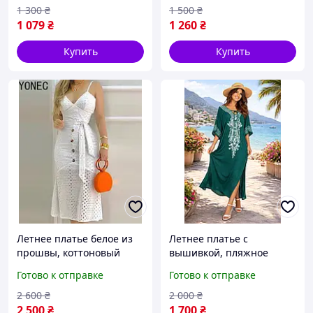
1 300
₴
1 500
₴
1 079
₴
1 260
₴
Купить
Купить
Летнее платье белое из
Летнее платье с
прошвы, коттоновый
вышивкой, пляжное
женский сарафан, размер
зеленое, накидка на
Готово к отправке
Готово к отправке
(50) XL
купальник,туника макси,
хлопок, размер L-2XL
2 600
₴
2 000
₴
2 500
₴
1 700
₴