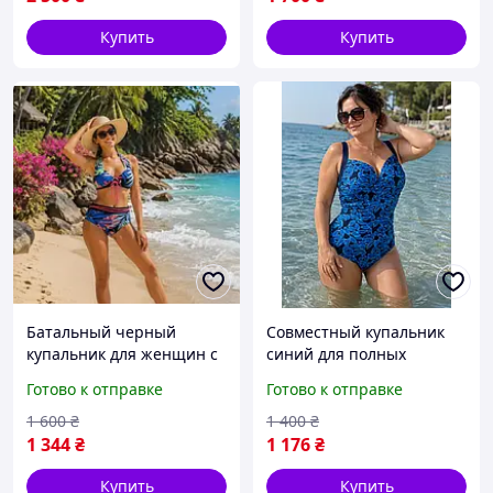
Купить
Купить
Батальный черный
Совместный купальник
купальник для женщин с
синий для полных
большой грудью чашка
женщин с узором листья,
Готово к отправке
Готово к отправке
G, размер. 6-7 XL
размер 6XL
1 600
₴
1 400
₴
1 344
₴
1 176
₴
Купить
Купить