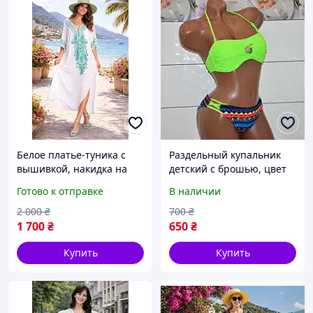
Белое платье-туника с
Раздельный купальник
вышивкой, накидка на
детский с брошью, цвет
купальник, хлопок 100%,
зеленый, размер 32
Готово к отправке
В наличии
размер 3-5 XL.
2 000
₴
700
₴
1 700
₴
650
₴
Купить
Купить