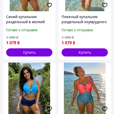
Синий купальник
Пляжный купальник
раздельный в мелкий
раздельный изумрудного
белый горох, мягкая
цвета, чашка на
Готово к отправке
Готово к отправке
чашка, размер 2,3 XL
косточках, брошь, размер
2, 3, 4 XL
1 300
₴
1 300
₴
1 079
₴
1 079
₴
Купить
Купить