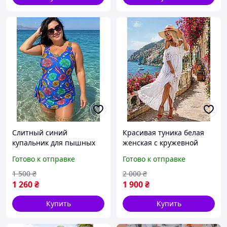
Слитный синий
Красивая туника белая
купальник для пышных
женская с кружевной
дам, яркий принт листья,
вставкой, длинное платье
Готово к отправке
Готово к отправке
размер 5, 6 XL
хлопок 100%, размер 2, 3
XL
1 500
₴
2 000
₴
1 260
₴
1 900
₴
Купить
Купить