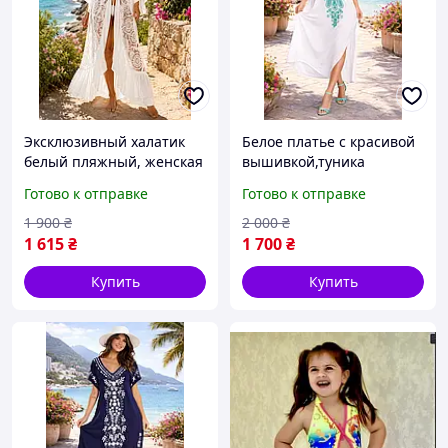
Эксклюзивный халатик
Белое платье с красивой
белый пляжный, женская
вышивкой,туника
пляжная накидка шифон
длинная из хлопка,
Готово к отправке
Готово к отправке
с кружевом, размер M- XL
размер L-2XL
1 900
₴
2 000
₴
1 615
₴
1 700
₴
Купить
Купить