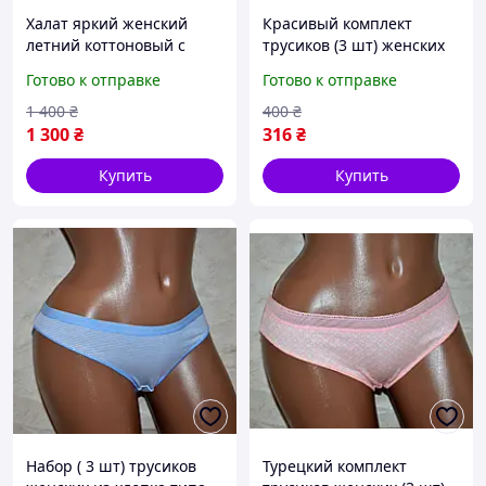
Халат яркий женский
Красивый комплект
летний коттоновый с
трусиков (3 шт) женских
геометрическим
из хлопка, Турция,
Готово к отправке
Готово к отправке
рисунком на
размер L
молнии,Турция, размер
1 400
₴
400
₴
7XL (62)
1 300
₴
316
₴
Купить
Купить
Набор ( 3 шт) трусиков
Турецкий комплект