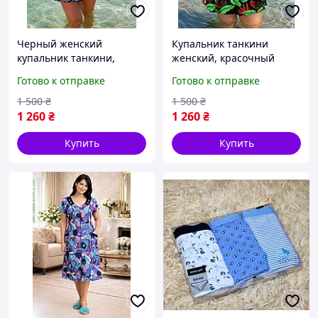
Черный женский
Купальник танкини
купальник танкини,
женский, красочный
высокие плавки, Турция,
узор, раздельный,
Готово к отправке
Готово к отправке
размер 2-3XL
высокие плавки, размер
56
1 500
₴
1 500
₴
1 260
₴
1 260
₴
Купить
Купить