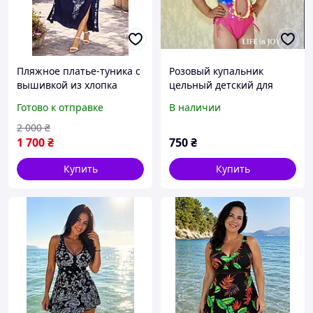
Пляжное платье-туника с
Розовый купальник
вышивкой из хлопка
цельный детский для
синего цвета, накидка на
девочки с рисунком
Готово к отправке
В наличии
купальник, размер 48-52
русалочка, размер 34, 36
2 000
₴
1 700
₴
750
₴
Купить
Купить