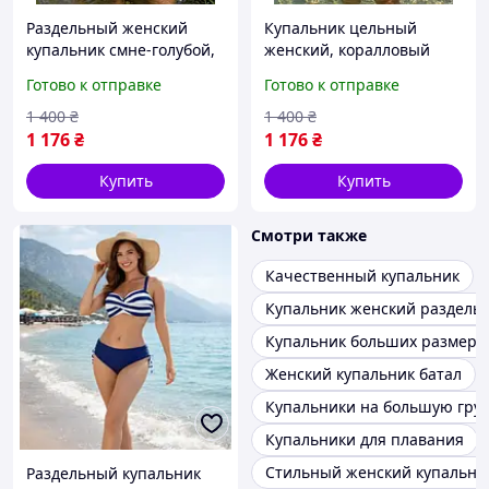
Раздельный женский
Купальник цельный
купальник смне-голубой,
женский, коралловый
бюстик на косточках для
бюстик с брошью. размер
Готово к отправке
Готово к отправке
пышной груди ( D,E ),
XL
размер 3XL
1 400
₴
1 400
₴
1 176
₴
1 176
₴
Купить
Купить
Смотри также
Качественный купальник
Купальник женский раздель
Купальник больших размеро
Женский купальник батал
Купальники на большую гру
Купальники для плавания
Стильный женский купальни
Раздельный купальник