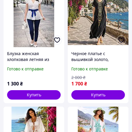
Блузка женская
Черное платье с
хлопковая летняя из
вышивкой золото,
прошвы, производства
натуральная женская
Готово к отправке
Готово к отправке
Италия, раз. XL-2XL
пляжная туника, размер
48-52
2 000
₴
1 300
₴
1 700
₴
Купить
Купить