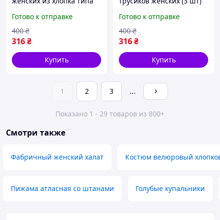
женских из хлопка типа
трусиков женских (3 шт)
бикини, Турция, размер L.
из хлопка типа бикини,
Готово к отправке
Готово к отправке
размер S.
400
₴
400
₴
316
₴
316
₴
Купить
Купить
1
2
3
...
Показано 1 - 29 товаров из 800+
Смотри также
Фабричный женский халат
Костюм велюровый хлопко
Пижама атласная со штанами
Голубые купальники