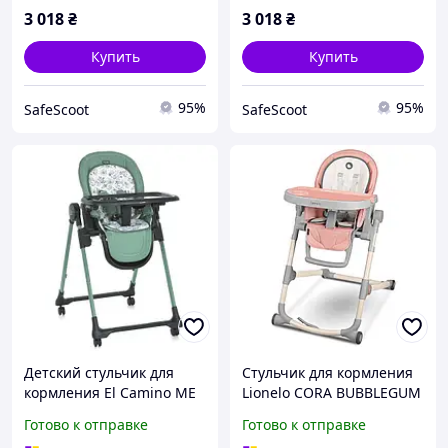
3 018
₴
3 018
₴
Купить
Купить
95%
95%
SafeScoot
SafeScoot
Детский стульчик для
Стульчик для кормления
кормления El Camino ME
Lionelo CORA BUBBLEGUM
1037-B CRYSTAL Green
buzyna
Готово к отправке
Готово к отправке