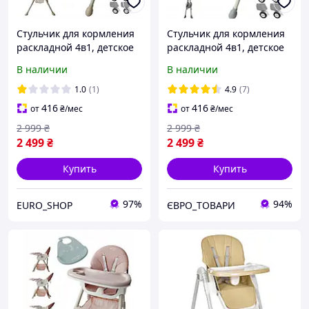
Стульчик для кормления
Стульчик для кормления
раскладной 4в1, детское
раскладной 4в1, детское
сиденье.
сиденье
В наличии
В наличии
1.0
(1)
4.9
(7)
416
416
от
₴
/мес
от
₴
/мес
2 999
₴
2 999
₴
2 499
₴
2 499
₴
Купить
Купить
97%
94%
EURO_SHOP
ЄВРО_ТОВАРИ