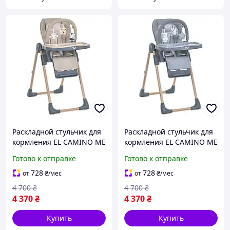
Раскладной стульчик для
Раскладной стульчик для
кормления EL CAMINO ME
кормления EL CAMINO ME
1115-W CRAFT Beige ,
1115-W CRAFT Gray ,
Готово к отправке
Готово к отправке
бежевый
серый
728
728
от
₴
/мес
от
₴
/мес
4 700
₴
4 700
₴
4 370
₴
4 370
₴
Купить
Купить