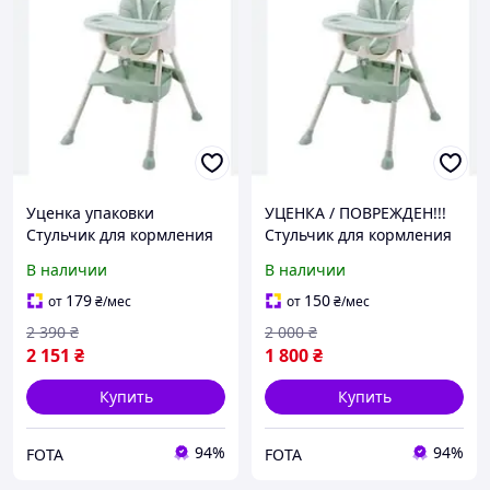
Уценка упаковки
УЦЕНКА / ПОВРЕЖДЕН!!!
Стульчик для кормления
Стульчик для кормления
раскладной 4в1, детское
раскладной 4в1, детское
В наличии
В наличии
сиденье С 643
сиденье v102
179
150
от
₴
/мес
от
₴
/мес
2 390
₴
2 000
₴
2 151
₴
1 800
₴
Купить
Купить
94%
94%
FOTA
FOTA