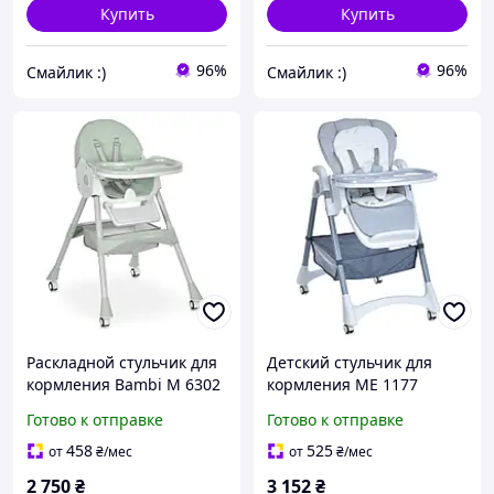
Купить
Купить
96%
96%
Смайлик :)
Смайлик :)
Раскладной стульчик для
Детский стульчик для
кормления Bambi M 6302
кормления ME 1177
Olive с корзиной для
Steady фирмы El Camino,
Готово к отправке
Готово к отправке
игрушек, на колесиках,
классический стульчик
оливковый
для ребенка, светло-
458
525
от
₴
/мес
от
₴
/мес
серый
2 750
₴
3 152
₴