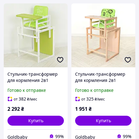
Стульчик-трансформер
Стульчик-трансформер
для кормления 2в1
для кормления 2в1
детский раскладной
детский раскладной
Готово к отправке
Готово к отправке
(Color lime)
(Quest lime)
382
325
от
₴
/мес
от
₴
/мес
2 292
₴
1 951
₴
Купить
Купить
99%
99%
Goldbaby
Goldbaby