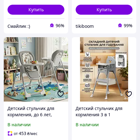
Купить
Купить
96%
99%
Смайлик :)
tikiboom
Детский стульчик для
Детский стульчик для
кормления, до 6 лет,
кормления 3 в 1
76х56х96см, BabyChair,
трансформер раскладной
В наличии
В наличии
Серый / Раскладной
серый
стульчик-трансформер /
453
от
₴
/мес
Стульчик для кормления