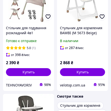
Стільчик для годування
Стульчик для кормления
розкладний 4в1
BAMBI (M 5673 Beige)
Готово к отправке
В наличии
287
5.0
(1)
от
₴
/мес
398
от
₴
/мес
2 390
₴
2 868
₴
Купить
Купить
98%
95%
TEHNOYAVORIV
velotop.com.ua
Смотри также
Стульчик для кормленя