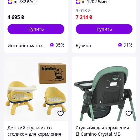
782
1202
от
₴
/мес
от
₴
/мес
9 018
₴
4 695
₴
7 214
₴
Купить
Купить
95%
91%
Интернет магазин детских товаров Sophie-shop
Бузина
Детский стульчик со
Стульчик для кормления
столиком для кормления
El Camino Crystal ME-