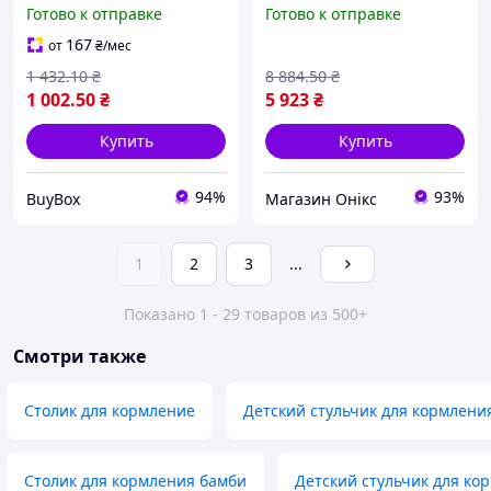
стульчик для малышей
1037-B-Green зеленый
Готово к отправке
Готово к отправке
раскладной стульчик для
хорошее качество
прикорма в коробке
167
от
₴
/мес
1 432
.10
₴
8 884
.50
₴
1 002
.50
₴
5 923
₴
Купить
Купить
94%
93%
BuyBox
Магазин Онікс
1
2
3
...
Показано 1 - 29 товаров из 500+
Смотри также
Столик для кормление
Детский стульчик для кормлени
Столик для кормления бамби
Детский стульчик для ко