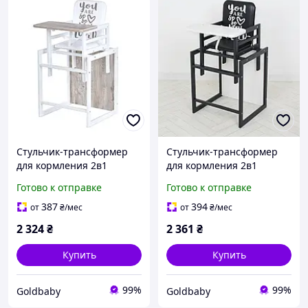
Стульчик-трансформер
Стульчик-трансформер
для кормления 2в1
для кормления 2в1
детский раскладной
детский раскладной
Готово к отправке
Готово к отправке
(Nature дуб клондайк)
(Graphite)
387
394
от
₴
/мес
от
₴
/мес
2 324
₴
2 361
₴
Купить
Купить
99%
99%
Goldbaby
Goldbaby