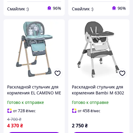
96%
96%
Смайлик :)
Смайлик :)
Раскладной стульчик для
Раскладной стульчик для
кормления EL CAMINO ME
кормления Bambi M 6302
1115-W CRAFT Mint ,
Gray с корзиной для
Готово к отправке
Готово к отправке
мятный
игрушек, на колесиках,
серый
728
458
от
₴
/мес
от
₴
/мес
4 700
₴
4 370
₴
2 750
₴