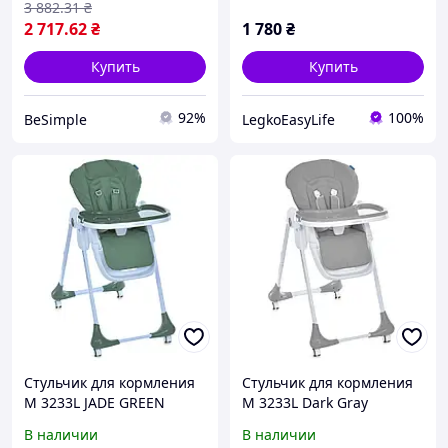
3 882
.31
₴
2 717
.62
₴
1 780
₴
Купить
Купить
92%
100%
BeSimple
LegkoEasyLife
Стульчик для кормления
Стульчик для кормления
M 3233L JADE GREEN
M 3233L Dark Gray
В наличии
В наличии