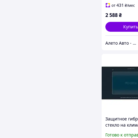
царапины на с
431
от
₴
/мес
GJS261190D
2 588
₴
Купит
Алето Авто - запчасти на авто из США
Защитное гиб
стекло на клим
контроль 2.9" 
Готово к отпра
BMW 2 / M2 202