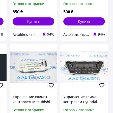
контроль 10.7" MATT
контроль 8.6" 9H
Готово к отправке
Готово к отправке
LAND ROVER RANGE
PORSCHE CAYENNE
ROVER EVOQUE 2019 -
2017 - 2022
850
₴
500
₴
2023
Купить
Купить
4%
94%
94%
Avtofilms - пленка на авто
Avtofilms - пленка на авто
Управление климат-
Управление климат-
контролем Mitsubishi
контролем Hyundai
ND
Outlander 14-21
Sonata 15-17 auto, dual
Готово к отправке
Готово к отправке
царапина на стекле
zone с подогревом,