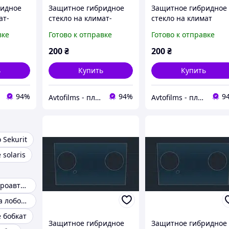
ридное
Защитное гибридное
Защитное гибридное
ат-
стекло на климат-
стекло на климат
 9H AUDI
контроль 4.9" MATT
контроль 2.9" 9H BM
вке
Готово к отправке
Готово к отправке
2022
HYUNDAI TUCSON 2020
4 / M4 2020 - 2023
- 2023
200
₴
200
₴
ь
Купить
Купить
94%
94%
9
Avtofilms - пленка на авто
Avtofilms - пленка на авто
 Sekurit
 solaris
Стекло для микроавтобусов
Решетка обдува лобового стекла правая
 бобкат
Защитное гибридное
Защитное гибридное