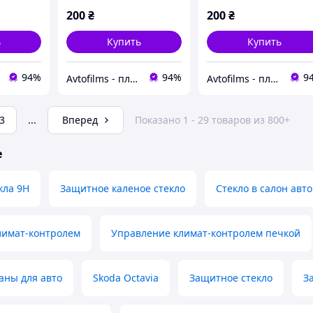
( G20 )
200
₴
200
₴
ь
Купить
Купить
94%
94%
9
Avtofilms - пленка на авто
Avtofilms - пленка на авто
3
...
Вперед
Показано 1 - 29 товаров из 800+
е
кла 9H
Защитное каленое стекло
Стекло в салон авто
лимат-контролем
Управление климат-контролем печкой
аны для авто
Skoda Octavia
Защитное стекло
З