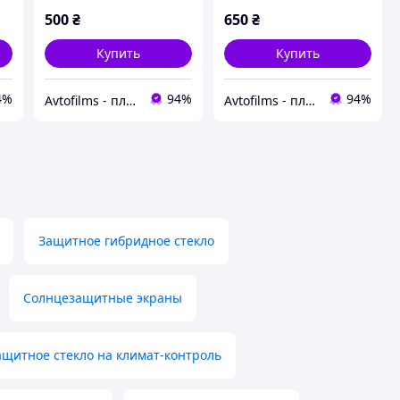
CAYENNE 2023 -
500
₴
650
₴
Купить
Купить
4%
94%
94%
Avtofilms - пленка на авто
Avtofilms - пленка на авто
Защитное гибридное стекло
Солнцезащитные экраны
ащитное стекло на климат-контроль