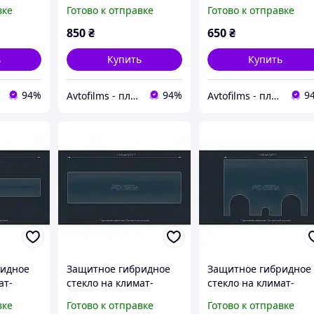
.9 ACURA
контроль 11.4 MATT
контроль 10" 9H AUDI
вке
Готово к отправке
Готово к отправке
AUDI A7 2019
A8 / S8 2018 - 2023
850
₴
650
₴
ь
Купить
Купить
94%
94%
9
Avtofilms - пленка на авто
Avtofilms - пленка на авто
ридное
Защитное гибридное
Защитное гибридное
ат-
стекло на климат-
стекло на климат-
9H
контроль 4.9" 9H
контроль 11.8" 9H LA
вке
Готово к отправке
Готово к отправке
ADE
HYUNDAI STARIA 2021 -
ROVER RANGE ROVER