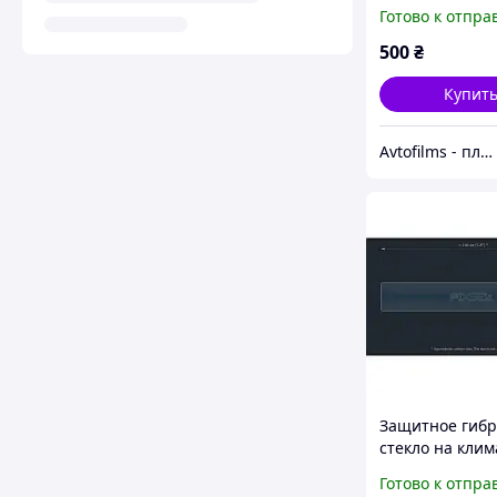
контроль 9H 6
Готово к отпра
TLX 2014 - 2016
500
₴
Купит
Avtofilms - пленка на авто
Защитное гиб
стекло на клим
контроль 5.9" 
Готово к отпра
HYUNDAI PALIS