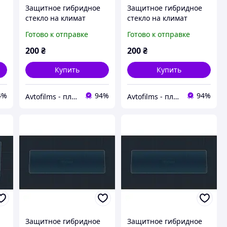
Защитное гибридное
Защитное гибридное
стекло на климат
стекло на климат
W
контроль 2.9" MATT
контроль 2.9" 9H BMW
Готово к отправке
Готово к отправке
BMW 4 / M4 2020 - 2023
Z4 2018 -
200
₴
200
₴
Купить
Купить
4%
94%
94%
Avtofilms - пленка на авто
Avtofilms - пленка на авто
Защитное гибридное
Защитное гибридное