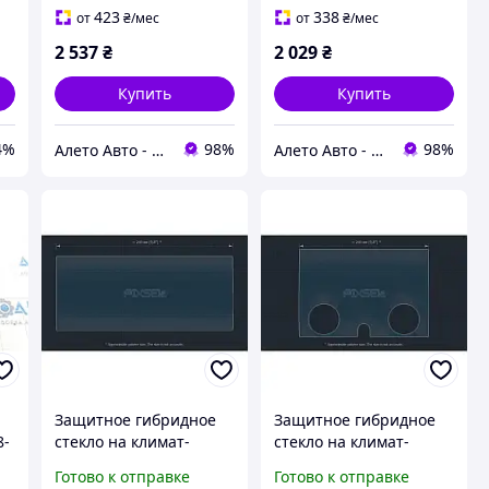
7820A461XA
облез хром, царапины
423
338
от
₴
/мес
от
₴
/мес
на стекле 97250C2512
2 537
₴
2 029
₴
Купить
Купить
4%
98%
98%
Алето Авто - запчасти на авто из США
Алето Авто - запчасти на авто из США
Защитное гибридное
Защитное гибридное
8-
стекло на климат-
стекло на климат-
контроль 10.6" 9H LAND
контроль 11.9" MATT
Готово к отправке
Готово к отправке
ROVER RANGE ROVER
LAND ROVER RANGE