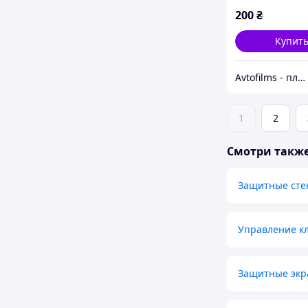
200
₴
Купит
Avtofilms - пленка на авто
1
2
Смотри такж
Защитные сте
Управление к
Защитные экр