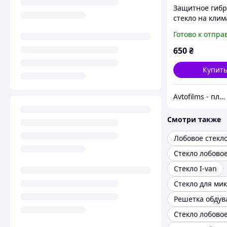
Защитное гиб
стекло на клим
контроль 10.2"
Готово к отпра
E-TRON 2018 - 
650
₴
Купит
Avtofilms - пленка на авто
Смотри также
Лобовое стекло
Стекло лобовое
Стекло I-van
Стекло лобовое