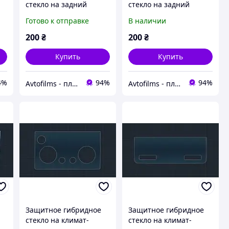
стекло на задний
стекло на задний
климат-контроль 6.6"
климат-контроль 6.6"
Готово к отправке
В наличии
9H AUDI E-TRON 2018 -
MATT AUDI E-TRON
2022
2018 - 2022
200
₴
200
₴
Купить
Купить
4%
94%
94%
Avtofilms - пленка на авто
Avtofilms - пленка на авто
Защитное гибридное
Защитное гибридное
стекло на климат-
стекло на климат-