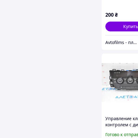
2018 - 2022
200
₴
Купит
Avtofilms - пленка на авто
Управление кл
контролем c д
Mazda 6 14-16 
Готово к отпра
auto с подогре