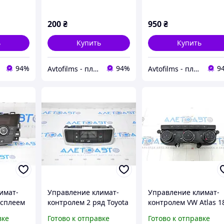
EVOQUE 2019 - 2023
200
₴
950
₴
ь
Купить
Купить
94%
94%
9
Avtofilms - пленка на авто
Avtofilms - пленка на авто
имат-
Управление климат-
Управление климат-
исплеем
контролем 2 ряд Toyota
контролем VW Atlas 1
дорест
Highlander 14-17 LE
23 Manual, с
вке
Готово к отправке
Готово к отправке
вом,
царапано и затерто
подогревом, без