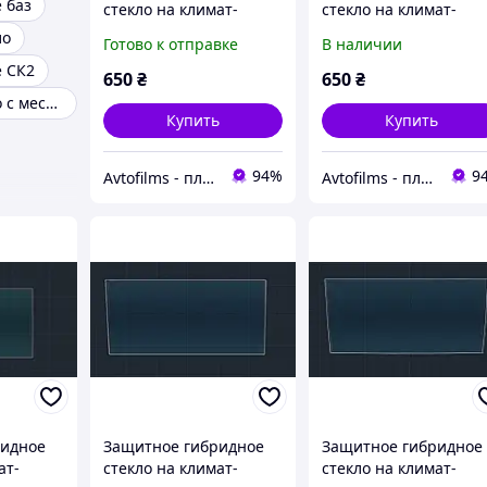
 баз
стекло на климат-
стекло на климат-
контроль 10.2" MATT
контроль 10.2" 9H
ло
Готово к отправке
В наличии
CHERY TIGGO 8 2018
CHERY TIGGO 8 2018
е СК2
650
₴
650
₴
Лобовое стекло с местом под датчик
Купить
Купить
94%
9
Avtofilms - пленка на авто
Avtofilms - пленка на авто
ридное
Защитное гибридное
Защитное гибридное
ат-
стекло на климат-
стекло на климат-