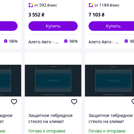
текле
стекло, царапины на
вентиляции, царапи
592
1184
от
₴
/мес
от
₴
/мес
накладке 559000E490
на стекле
3 552
₴
7 103
₴
3CN907426EWZU
ь
Купить
Купить
98%
98%
9
Алето Авто - запчасти на авто из США
Алето Авто - запчасти на авто из США
ридное
Защитное гибридное
Защитное гибридное
ат
стекло на климат
стекло на климат
MATT
контроль 2.9 MATT
контроль 2.9" MATT
вке
Готово к отправке
Готово к отправке
1 - 2022
BMW 3 / M3 2019 - 2022
BMW X4 2022 - (G02)