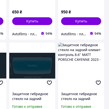
ны
VELAR 2020 - 2023
ROVER VELAR 2020 -
2023
650
₴
950
₴
Купить
Купить
8%
94%
94%
Avtofilms - пленка на авто
Avtofilms - пленка на авто
Защитное гибридное
Защитное гибридное
стекло на задний
стекло на задний
климат-контроль 6.8"
климат-контроль 8.6"
Готово к отправке
Готово к отправке
MATT ZEEKR 001 2024 -
MATT PORSCHE