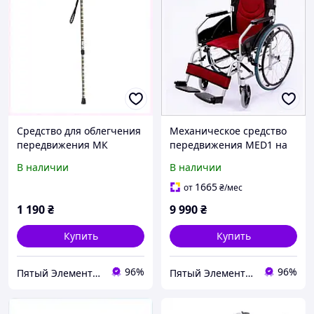
Средство для облегчения
Механическое средство
передвижения МК
передвижения MED1 на
Перфект Италия,
120 кг 80M5856E0
В наличии
В наличии
76E6P834K4
1665
от
₴
/мес
1 190
₴
9 990
₴
Купить
Купить
96%
96%
Пятый Элемент - всё, что вам нужно
Пятый Элемент - всё, что вам нужно