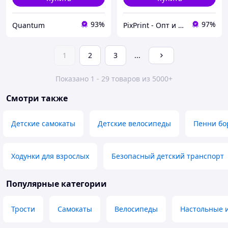
93%
97%
Quantum
PixPrint - Опт и Розница
1
2
3
...
Показано 1 - 29 товаров из 5000+
Смотри также
Детские самокаты
Детские велосипеды
Пенни бо
Ходунки для взрослых
Безопасный детский транспорт
Популярные категории
Трости
Самокаты
Велосипеды
Настольные 