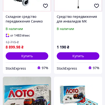
Складное средство
Средство передвижения
передвижения Санико
для инвалидов МК
для дома и улицы
Перфект, 766MH83X42
В наличии
В наличии
HCA8983783
1483
от
₴
/мес
12 715
₴
8 899
.98
₴
1 190
₴
Купить
Купить
97%
97%
StockExpress
StockExpress