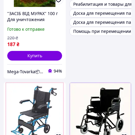
Реабилитация и товары для 
Доска для перемещения пац
"ЗАСІБ ВІД МУРАХ" 100 г
Для уничтожения
Доска для перемещения пац
муравейников и путей
Готово к отправке
Помощь при перемещении п
передвижения
220
₴
187
₴
Купить
94%
Mega-Tovarka📦💙💛