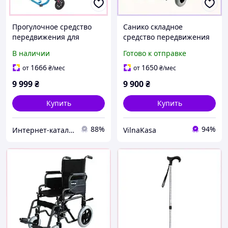
Прогулочное средство
Санико складное
передвижения для
средство передвижения
инвалидов МЕД1,
черного цвета,
В наличии
Готово к отправке
7PC4T33111
8983786BC
1666
1650
от
₴
/мес
от
₴
/мес
9 999
₴
9 900
₴
Купить
Купить
88%
94%
Интер​н​ет-ка​талог ​с​​ки​док "iBag.ua"
VilnaKasa