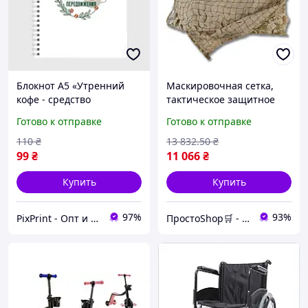
Блокнот А5 «Утренний
Маскировочная сетка,
кофе - средство
тактическое защитное
передвижения»
средство для скрытного
Готово к отправке
Готово к отправке
передвижения и
эксплуатации в условиях
110
₴
13 832
.50
₴
природы
99
₴
11 066
₴
Купить
Купить
97%
93%
PixPrint - Опт и Розница
ПростоShop🛒 - онлайн магазин простых товаров💡