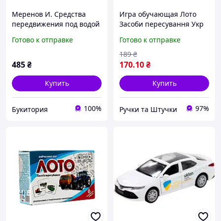
Меренов И. Средства
Игра обучающая Лото
передвижения под водой
Засоби пересування Укр
(б/у).
(Strateg)
Готово к отправке
Готово к отправке
189
₴
485
₴
170
.10
₴
Купить
Купить
100%
97%
Букитория
Ручки та Штучки