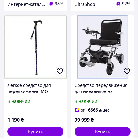
98%
92%
Интер​нет-ка​т​ал​​ог ски​​д​ок "МОДНИК"
UltraShop
Легкое средство для
Средство передвижения
передвижения MQ
для инвалидов на
Perfect 240 грамм
аккумуляторе 26 кг
В наличии
В наличии
B7A668343
87K0M3P909
16666
от
₴
/мес
1 190
₴
99 999
₴
Купить
Купить