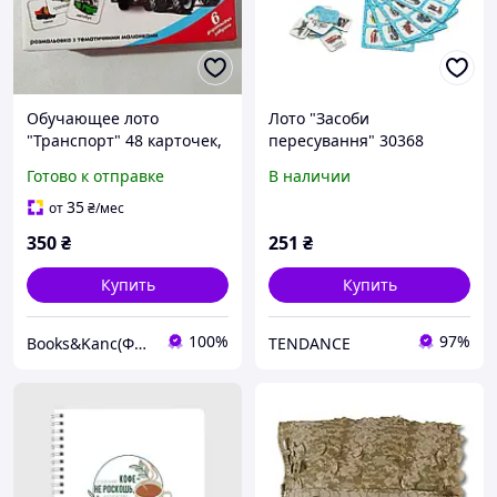
Обучающее лото
Лото "Засоби
"Транспорт" 48 карточек,
пересування" 30368
развивающая игра для
STRATEG
Готово к отправке
В наличии
детей 3+
35
от
₴
/мес
350
₴
251
₴
Купить
Купить
100%
97%
Books&Kanc(ФОП Матвейчук І.В.)
TENDANCE