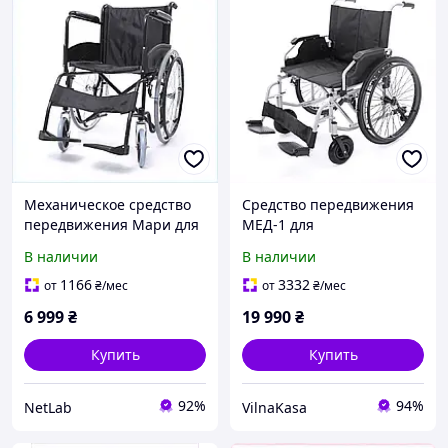
Механическое средство
Средство передвижения
передвижения Мари для
МЕД-1 для
больниц 77861BC84
восстановления после
В наличии
В наличии
переломов, 8XBT058556
1166
3332
от
₴
/мес
от
₴
/мес
6 999
₴
19 990
₴
Купить
Купить
92%
94%
NetLab
VilnaKasa