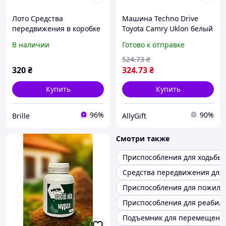
Лото Средства
Машина Techno Drive
передвижения в коробке
Toyota Camry Uklon белый
17,5-11,8-5,6 см
идеальное средство
В наличии
Готово к отправке
передвижения
524
.73
₴
320
₴
324
.73
₴
Купить
Купить
96%
90%
Brille
AllyGift
Смотри также
Приспособления для ходьбы
Средства передвижения для
Приспособления для пожилы
Приспособления для реабил
Подъемник для перемещени