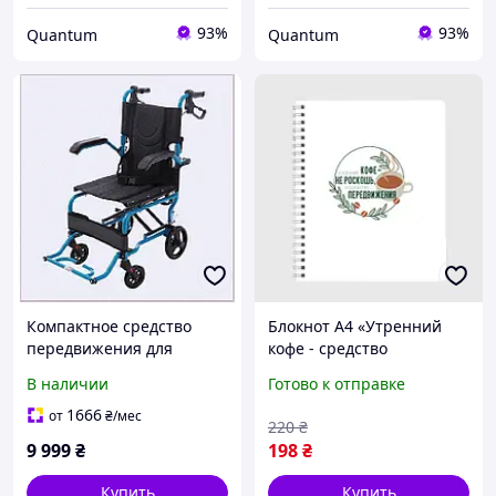
93%
93%
Quantum
Quantum
Компактное средство
Блокнот А4 «Утренний
передвижения для
кофе - средство
пожилых МЕД-1
передвижения»
В наличии
Готово к отправке
743C31E11E
1666
от
₴
/мес
220
₴
9 999
₴
198
₴
Купить
Купить