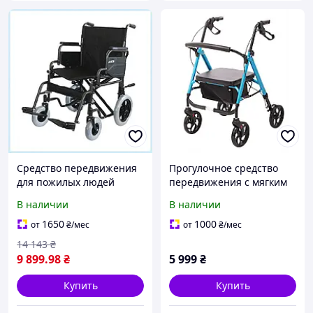
Средство передвижения
Прогулочное средство
для пожилых людей
передвижения с мягким
стальное черное,
сиденьем и сумкой
В наличии
В наличии
8E983X786
9012KK586C
1650
1000
от
₴
/мес
от
₴
/мес
14 143
₴
9 899
.98
₴
5 999
₴
Купить
Купить