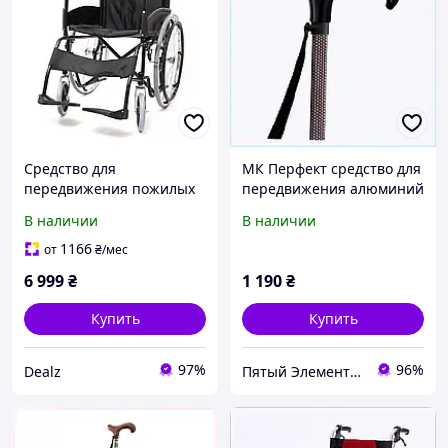
Средство для
МК Перфект средство для
передвижения пожилых
передвижения алюминий
МЕД1 Мари черное,
до 120 кг 2H35C0H243
В наличии
В наличии
778PM6184
1166
от
₴
/мес
6 999
₴
1 190
₴
Купить
Купить
97%
96%
Dealz
Пятый Элемент - всё, что вам нужно