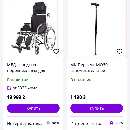
МЕД1 средство
МК Перфект MQ501
передвижения для
вспомогательное
больных после операций
средство для
В наличии
В наличии
130 кг, 793P9M846E
передвижения,
23X49HE733
3333
от
₴
/мес
19 999
₴
1 190
₴
Купить
Купить
88%
98%
Интер​н​ет-ка​талог ​с​​ки​док "iBag.ua"
Интер​нет-ка​т​ал​​ог ски​​д​ок "МОДНИК"