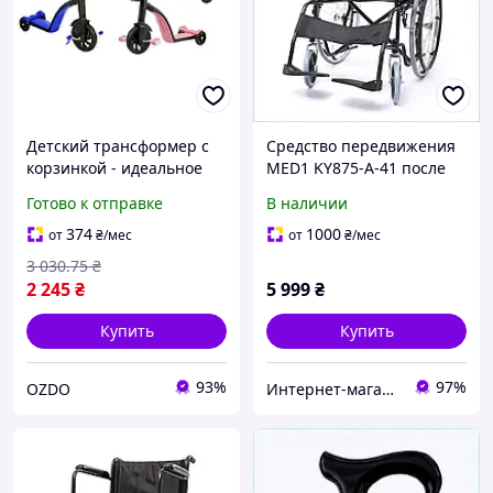
Детский трансформер с
Средство передвижения
корзинкой - идеальное
MED1 KY875-A-41 после
средство передвижения
операции M8846K609
Готово к отправке
В наличии
для малышей!
374
1000
от
₴
/мес
от
₴
/мес
3 030
.75
₴
2 245
₴
5 999
₴
Купить
Купить
93%
97%
OZDO
Интернет-магазин RedShift.com.ua