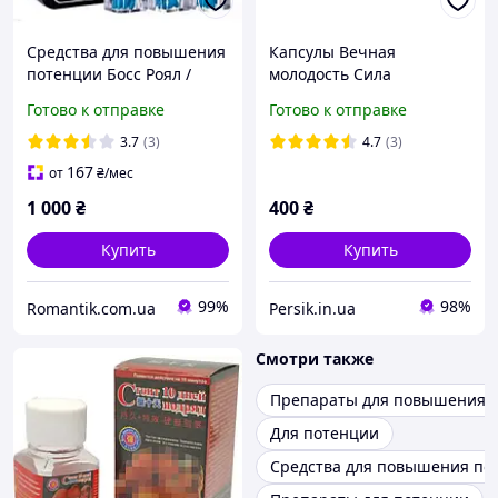
Средства для повышения
Капсулы Вечная
потенции Босс Роял /
молодость Сила
Boss Royal (27 таблеток)
императора
Готово к отправке
Готово к отправке
3.7
(3)
4.7
(3)
167
от
₴
/мес
1 000
₴
400
₴
Купить
Купить
99%
98%
Romantik.com.ua
Persik.in.ua
Смотри также
Препараты для повышения 
Для потенции
Средства для повышения по