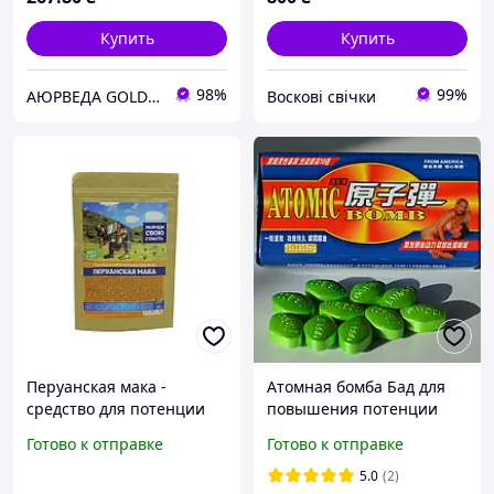
Купить
Купить
98%
99%
АЮРВЕДА GOLD - магазин аюрведических средств для здоровья
Воскові свічки
Перуанская мака -
Атомная бомба Бад для
средство для потенции
повышения потенции
100 гм
полностью натуральное
Готово к отправке
Готово к отправке
Эффективное средство
для мужчин Exclusive
5.0
(2)