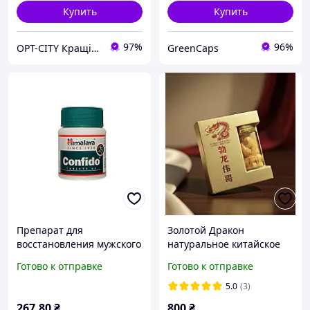
Купить
Купить
97%
96%
OPT-CITY Кращі ціни в інтернеті
GreenCaps
Препарат для
Золотой Дракон
восстановления мужского
натуральное китайское
организма CONFIDO
средство, для потенции,
Готово к отправке
Готово к отправке
HIMALAYA 60 таб.,
от разных мужских
средство для потенции
болезней 10 шт
5.0
(3)
Конфидо
267
.80
₴
800
₴