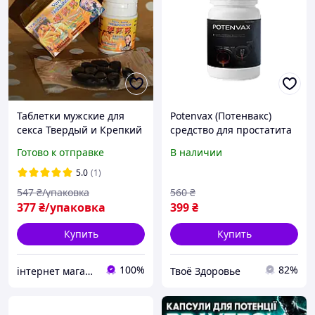
Таблетки мужские для
Potenvax (Потенвакс)
секса Твердый и Крепкий
средство для простатита
усилитель возбуждения,
и потенции
Готово к отправке
В наличии
Средство для потенции и
Усиление эрекции у
5.0
(1)
мужчин
547
₴/упаковка
560
₴
377
₴/упаковка
399
₴
Купить
Купить
100%
82%
інтернет магазин "ми з України"
Твоё Здоровье