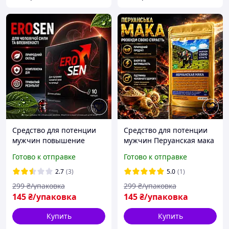
Средство для потенции
Средство для потенции
мужчин повышение
мужчин Перуанская мака
эрекции либидо
поддержка энергии
Готово к отправке
Готово к отправке
выносливости Ero Sen
выносливости тонуса
капсулы для мужской
природный комплекс
2.7
(3)
5.0
(1)
силы поддержка энергии
299
₴/упаковка
299
₴/упаковка
145
₴/упаковка
145
₴/упаковка
Купить
Купить