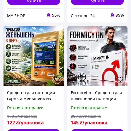
Купить
Купить
95%
99%
MY SHOP
Сексшоп-24
Средство для потенции
Formicytin - Средство для
горный женьшень из
повышения потенции
Перу повышение
(Формицитин) city-5116
Готово к отправке
Готово к отправке
эрекции либидо мужская
сила выносливость
152
₴/упаковка
299
₴/упаковка
энергия opt-D5045
122
₴/упаковка
145
₴/упаковка