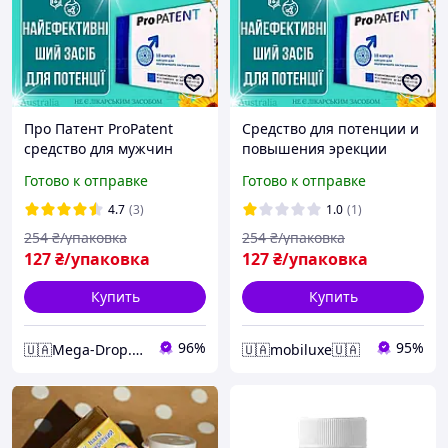
Про Патент ProPatent
Средство для потенции и
средство для мужчин
повышения эрекции
поддержка потенции
ProPatent для мужской
Готово к отправке
Готово к отправке
тонус выносливость
силы с экстрактами трав
интимный комплекс
и усиленной формулой
4.7
(3)
1.0
(1)
натуральная формула
mod-D5079
254
₴/упаковка
254
₴/упаковка
mega
127
₴/упаковка
127
₴/упаковка
Купить
Купить
96%
95%
🇺🇦Mega-Drop.com.ua - Максимально Комфортний
🇺🇦mobiluxe🇺🇦