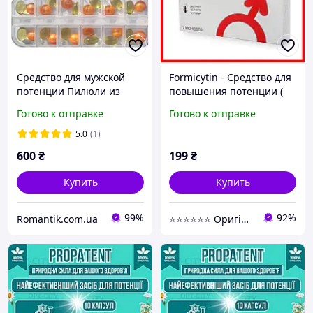
Средство для мужской
Formicytin - Средство для
потенции Пилюли из
повышения потенции (
женьшеня, пантов и
Формицитин ,
Готово к отправке
Готово к отправке
оленьего пениса, 12+12
Форміцитин )
5.0
(1)
600
₴
199
₴
Купить
Купить
99%
92%
Romantik.com.ua
⭐⭐⭐⭐⭐⭐ Оригінальна продукція