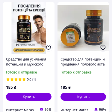
Средство для усиления
Средство для потенции и
потенции и мужского
продления полового акта
тонуса Deer Power Max
100 шт Комплекс для
Готово к отправке
Готово к отправке
таблетки
поддержки эректильной
функции и мужского
5.0
(1)
здоровья
185
₴
185
₴
Купить
Купить
96%
96%
Интернет магазин ФЕЕРИЯ
Интернет магазин ФЕЕРИЯ