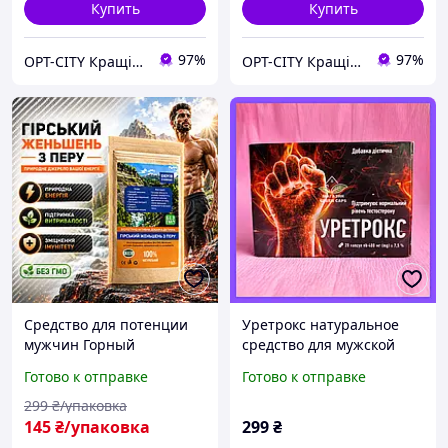
Купить
Купить
97%
97%
OPT-CITY Кращі ціни в інтернеті
OPT-CITY Кращі ціни в інтернеті
Средство для потенции
Уретрокс натуральное
мужчин Горный
средство для мужской
женьшень из Перу
потенции и эрекции
Готово к отправке
Готово к отправке
поддержка энергии
выносливости
299
₴/упаковка
природный комплекс city-
145
₴/упаковка
299
₴
5045