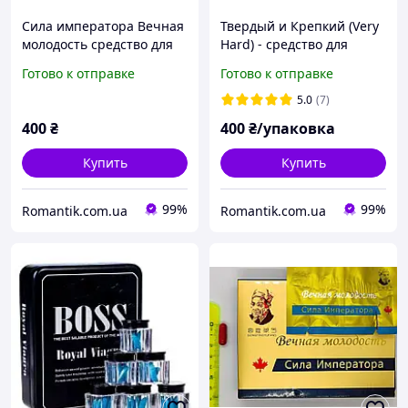
Сила императора Вечная
Твердый и Крепкий (Very
молодость средство для
Hard) - средство для
потенции (8 шт)
потенции (10шт)
Готово к отправке
Готово к отправке
5.0
(7)
400
₴
400
₴/упаковка
Купить
Купить
99%
99%
Romantik.com.ua
Romantik.com.ua