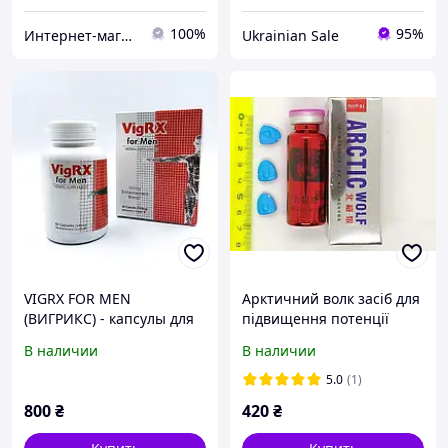
100%
95%
Интернет-магазин "Smile"
Ukrainian Sale
VIGRX FOR MEN
Арктичний волк засіб для
(ВИГРИКС) - капсулы для
підвищення потенції
мужского здоровья 60 шт.
ARCTIC WOLF 10 таблеток
В наличии
В наличии
для потенції СВІЖИЙ-
ДІЮЧИЙ ПРЕПАРАТ
5.0
(1)
800
₴
420
₴