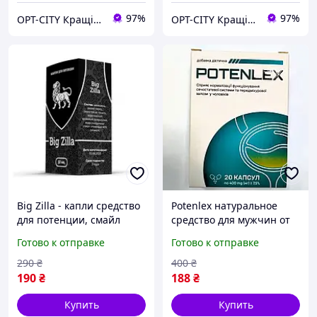
97%
97%
OPT-CITY Кращі ціни в інтернеті
OPT-CITY Кращі ціни в інтернеті
Big Zilla - капли средство
Potenlex натуральное
для потенции, смайл
средство для мужчин от
простатита
Готово к отправке
Готово к отправке
290
₴
400
₴
190
₴
188
₴
Купить
Купить