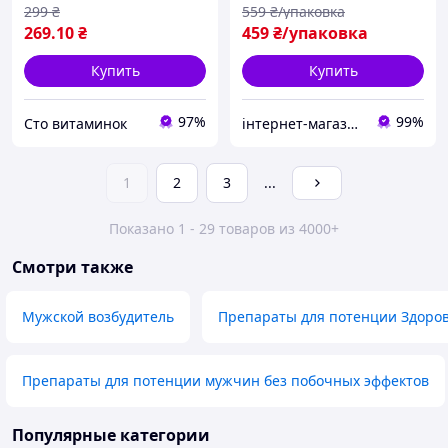
Edition
299
₴
559
₴/упаковка
269
.10
₴
459
₴/упаковка
Купить
Купить
97%
99%
Сто витаминок
інтернет-магазин Кіт Муркіт
1
2
3
...
Показано 1 - 29 товаров из 4000+
Смотри также
Мужской возбудитель
Препараты для потенции Здоро
Препараты для потенции мужчин без побочных эффектов
Популярные категории