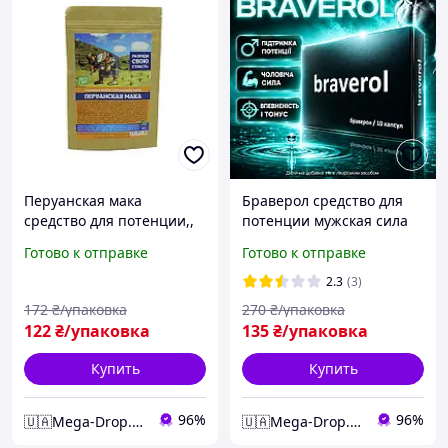
Перуанская мака
Браверол средство для
средство для потенции,,
потенции мужская сила
Перуанська мака - засіб
улучшение эрекции
Готово к отправке
Готово к отправке
для потенції mega mega-
профилактика простатита
D5040
10 капсул mega mega-
2.3
(3)
5125
172
₴/упаковка
270
₴/упаковка
122
₴/упаковка
135
₴/упаковка
Купить
Купить
96%
96%
🇺🇦Mega-Drop.com.ua - Максимально Комфортний
🇺🇦Mega-Drop.com.ua - Максимально Комфортний