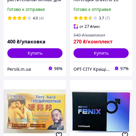
потенции Herb 10шт
капс эффективное
Готово к отправке
Готово к отправке
средство от простатита
Браверол
4.0
(4)
3.7
(7)
27
от
₴
/мес
540
₴/комплект
400
₴/упаковка
270
₴/комплект
Купить
Купить
98%
97%
Persik.in.ua
OPT-CITY Кращі ціни в інтернеті