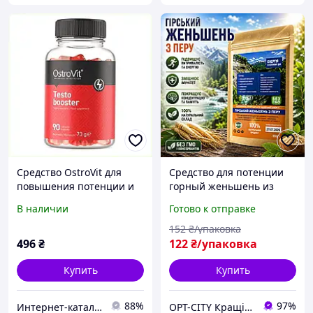
Средство OstroVit для
Средство для потенции
повышения потенции и
горный женьшень из
выносливости
Перу повышение
В наличии
Готово к отправке
8909PC560X
эрекции либидо мужская
сила выносливость
152
₴/упаковка
энергия opt-D5045
496
₴
122
₴/упаковка
Купить
Купить
88%
97%
Интер​н​ет-ка​талог ​с​​ки​док "iBag.ua"
OPT-CITY Кращі ціни в інтернеті