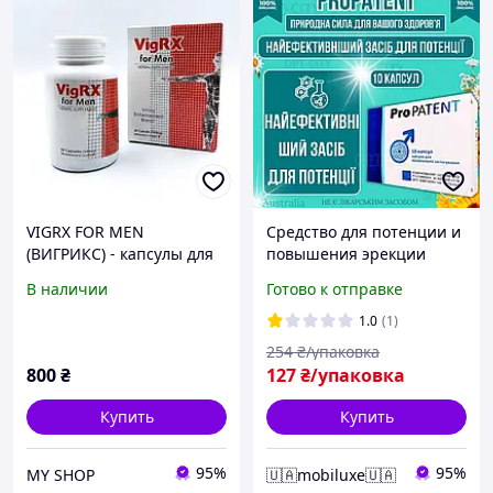
VIGRX FOR MEN
Средство для потенции и
(ВИГРИКС) - капсулы для
повышения эрекции
мужского здоровья 60 шт.
ProPatent для мужской
В наличии
Готово к отправке
силы с экстрактами трав
и усиленной формулой
1.0
(1)
mod-D5079
254
₴/упаковка
800
₴
127
₴/упаковка
Купить
Купить
95%
95%
MY SHOP
🇺🇦mobiluxe🇺🇦