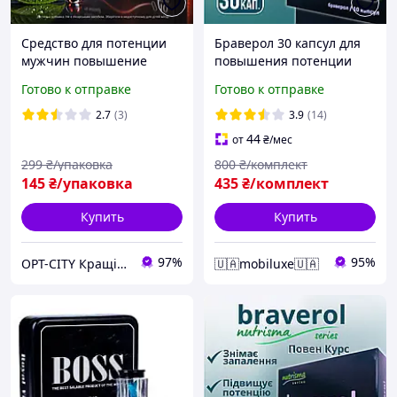
Средство для потенции
Браверол 30 капсул для
мужчин повышение
повышения потенции
эрекции либидо
Braverol эффективное
Готово к отправке
Готово к отправке
выносливости Ero Sen
средство для мужчин
капсулы для мужской
mod-5125-3
2.7
(3)
3.9
(14)
силы поддержка энергии
44
от
₴
/мес
299
₴/упаковка
800
₴/комплект
145
₴/упаковка
435
₴/комплект
Купить
Купить
97%
95%
OPT-CITY Кращі ціни в інтернеті
🇺🇦mobiluxe🇺🇦