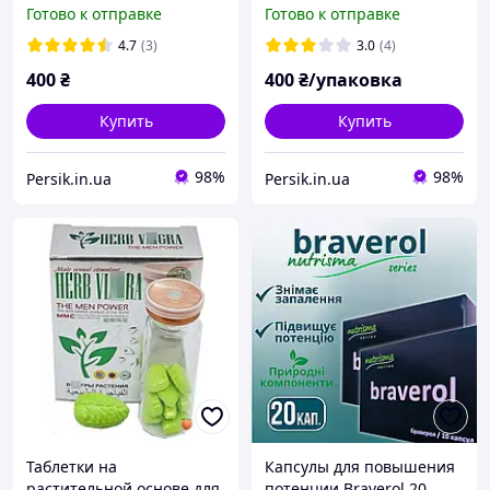
императора
шт)
Готово к отправке
Готово к отправке
4.7
(3)
3.0
(4)
400
₴
400
₴/упаковка
Купить
Купить
98%
98%
Persik.in.ua
Persik.in.ua
Таблетки на
Капсулы для повышения
растительной основе для
потенции Braverol 20