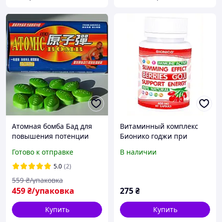
Атомная бомба Бад для
Витаминный комплекс
повышения потенции
Бионико годжи при
полностью натуральное
хронической усталости,
Готово к отправке
В наличии
Эффективное средство
26T69E591
для мужчин Exclusive
5.0
(2)
Edition
559
₴/упаковка
459
₴/упаковка
275
₴
Купить
Купить