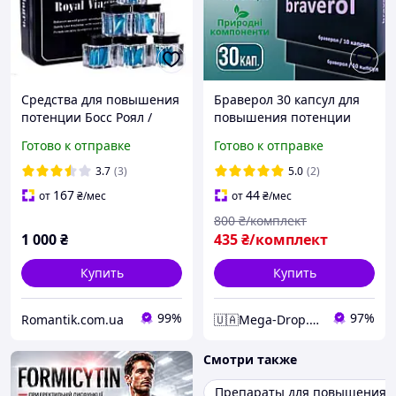
Средства для повышения
Браверол 30 капсул для
потенции Босс Роял /
повышения потенции
Boss Royal (27 таблеток)
Braverol эффективное
Готово к отправке
Готово к отправке
средство профилактика
простатита mega
3.7
(3)
5.0
(2)
167
44
от
₴
/мес
от
₴
/мес
800
₴/комплект
1 000
₴
435
₴/комплект
Купить
Купить
99%
97%
Romantik.com.ua
🇺🇦Mega-Drop.com.ua - Максимально Комфортний
Смотри также
Препараты для повышения 