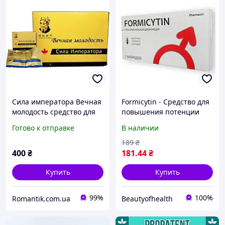
Сила императора Вечная
Formicytin - Средство для
молодость средство для
повышения потенции
потенции (8 шт)
(Формицитин) капли от
Готово к отправке
В наличии
потенции, капсулы для
потенции
189
₴
400
₴
181
.44
₴
Купить
Купить
99%
100%
Romantik.com.ua
Beautyofhealth