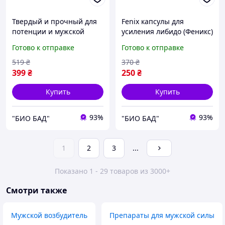
Твердый и прочный для
Fenix капсулы для
потенции и мужской
усиления либидо (Феникс)
силы для поддержания
Готово к отправке
Готово к отправке
нормального уровня
тестостерон Very hard 10
519
₴
370
₴
шт
399
₴
250
₴
Купить
Купить
93%
93%
"БИО БАД"
"БИО БАД"
1
2
3
...
Показано 1 - 29 товаров из 3000+
Смотри также
Мужской возбудитель
Препараты для мужской силы