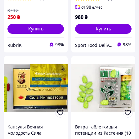
98
от
₴
/мес
370
₴
250
₴
980
₴
Купить
Купить
93%
98%
RubriK
Sport Food Delivery
Капсулы Вечная
Вигра таблетки для
молодость Сила
потенции из Растения (10