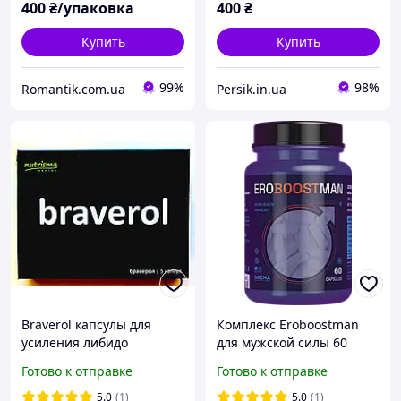
400
₴/упаковка
400
₴
Купить
Купить
99%
98%
Romantik.com.ua
Persik.in.ua
Braverol капсулы для
Комплекс Eroboostman
усиления либидо
для мужской силы 60
(Браверол)
капсул
Готово к отправке
Готово к отправке
5.0
(1)
5.0
(1)