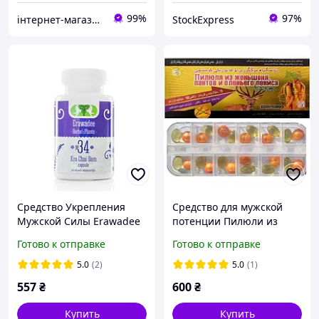
99%
97%
інтернет-магазин Кіт Муркіт
StockExpress
Средство Укрепления
Средство для мужской
Мужской Силы Erawadee
потенции Пилюли из
Kra Chai Dam №34
женьшеня, пантов и
Готово к отправке
Готово к отправке
Капсулы
оленьего пениса, 12+12
5.0
(2)
5.0
(1)
557
₴
600
₴
Купить
Купить