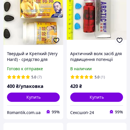
Твердый и Крепкий (Very
Арктичний волк засіб для
Hard) - средство для
підвищення потенції
потенции (10шт)
ARCTIC WOLF 10 таблеток
Готово к отправке
В наличии
для потенції СВІЖИЙ-
ДІЮЧИЙ ПРЕПАРАТ
5.0
(7)
5.0
(1)
400
₴/упаковка
420
₴
Купить
Купить
99%
99%
Romantik.com.ua
Сексшоп-24