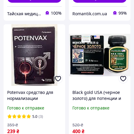
100%
99%
Тайская медицина Erawadee Украина
Romantik.com.ua
Potenvax средство для
Black gold USA (черное
нормализации
золото) для потенции и
мочеиспускания и
поддержания
Готово к отправке
Готово к отправке
мужской силы (Потенвакс)
нормального уровня
тестостерона 16 шт
5.0
(3)
359
₴
520
₴
239
₴
400
₴