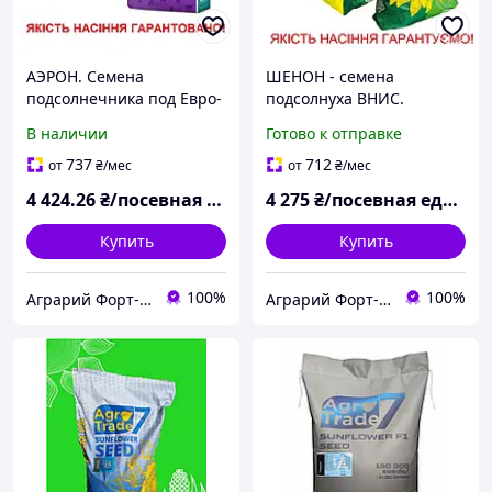
АЭРОН. Семена
ШЕНОН - семена
подсолнечника под Евро-
подсолнуха ВНИС.
Лайтнинг. AGRO SEME
Качественные семена
В наличии
Готово к отправке
подсолнечника под
гранстар. Оригинал
737
712
от
₴
/мес
от
₴
/мес
4 424
.26
₴/посевная единица
4 275
₴/посевная единица
Купить
Купить
100%
100%
Аграрий Форт- СЗР, семена, удобрения - все для Агрария
Аграрий Форт- СЗР, семена, удобрения - все для Агрария