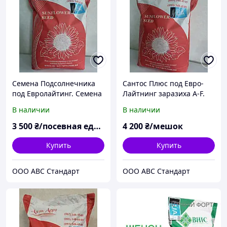
Семена Подсолнечника
Сантос Плюс под Евро-
под Евролайтинг. Семена
Лайтнинг заразиха A-F.
подсолнечника Сантос
Подсолнечник под
В наличии
В наличии
Плюс. Гибрид Сантос
Евролайтинг Сантос Плюс
Плюс
КЛ 47ц/га. Фракция
3 500
₴/посевная единица
4 200
₴/мешок
Екстра
Купить
Купить
ООО АВС Стандарт
ООО АВС Стандарт