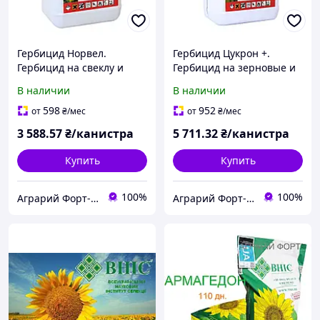
Гербицид Норвел.
Гербицид Цукрон +.
Гербицид на свеклу и
Гербицид на зерновые и
подсолнух.
свеклу.
В наличии
В наличии
Химагромаркетинг
Химагромаркетинг
598
952
от
₴
/мес
от
₴
/мес
3 588
.57
₴/канистра
5 711
.32
₴/канистра
Купить
Купить
100%
100%
Аграрий Форт- СЗР, семена, удобрения - все для Агрария
Аграрий Форт- СЗР, семена, удобрения - все для Агрария