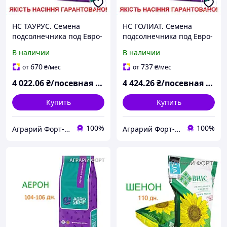
НС ТАУРУС. Семена
НС ГОЛИАТ. Семена
подсолнечника под Евро-
подсолнечника под Евро-
Лайтнинг. AGRO SEME
Лайтнинг. AGRO SEME
В наличии
В наличии
670
737
от
₴
/мес
от
₴
/мес
4 022
.06
₴/посевная единица
4 424
.26
₴/посевная единица
Купить
Купить
100%
100%
Аграрий Форт- СЗР, семена, удобрения - все для Агрария
Аграрий Форт- СЗР, семена, удобрения - все для Агрария