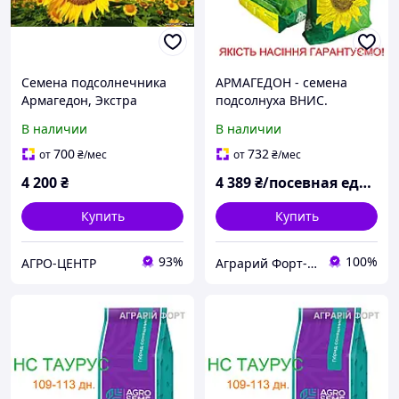
Семена подсолнечника
АРМАГЕДОН - семена
Армагедон, Экстра
подсолнуха ВНИС.
Качественый
В наличии
В наличии
подсолнечник под Евро-
Лайнинг Экстра
700
732
от
₴
/мес
от
₴
/мес
4 200
₴
4 389
₴/посевная единица
Купить
Купить
93%
100%
АГРО-ЦЕНТР
Аграрий Форт- СЗР, семена, удобрения - все для Агрария