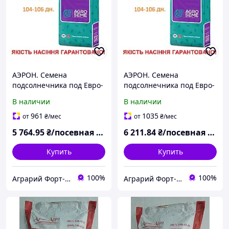
АЭРОН. Семена
АЭРОН. Семена
подсолнечника под Евро-
подсолнечника под Евро-
Лайтнинг. AGRO SEME
Лайтнинг. AGRO SEME
В наличии
В наличии
Экстра
Экстра Плюс
961
1035
от
₴
/мес
от
₴
/мес
5 764
.95
₴/посевная единица
6 211
.84
₴/посевная единица
Купить
Купить
100%
100%
Аграрий Форт- СЗР, семена, удобрения - все для Агрария
Аграрий Форт- СЗР, семена, удобрения - все для Агрария