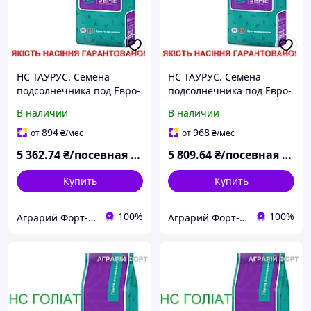
НС ТАУРУС. Семена
НС ТАУРУС. Семена
подсолнечника под Евро-
подсолнечника под Евро-
Лайтнинг. AGRO SEME
Лайтнинг. AGRO SEME
В наличии
В наличии
Экстра
Экстра Плюс
894
968
от
₴
/мес
от
₴
/мес
5 362
.74
₴/посевная единица
5 809
.64
₴/посевная единица
Купить
Купить
100%
100%
Аграрий Форт- СЗР, семена, удобрения - все для Агрария
Аграрий Форт- СЗР, семена, удобрения - все для Агрария