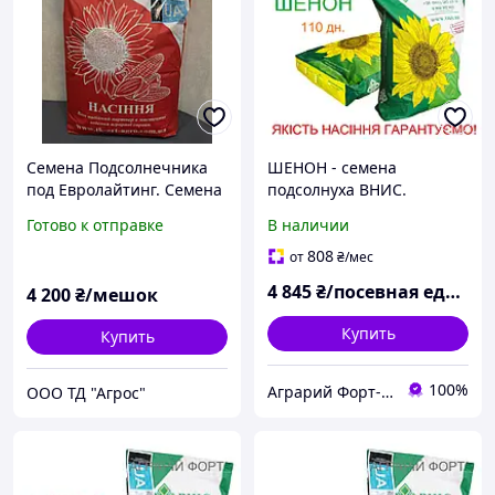
Семена Подсолнечника
ШЕНОН - семена
под Евролайтинг. Семена
подсолнуха ВНИС.
подсолнечника Сантос
Качественные семена
Готово к отправке
В наличии
Плюс A-F. Экстра
подсолнечника под
гранстар. Оригинал
808
от
₴
/мес
Экстра
4 845
₴/посевная единица
4 200
₴/мешок
Купить
Купить
100%
Аграрий Форт- СЗР, семена, удобрения - все для Агрария
ООО ТД "Агрос"