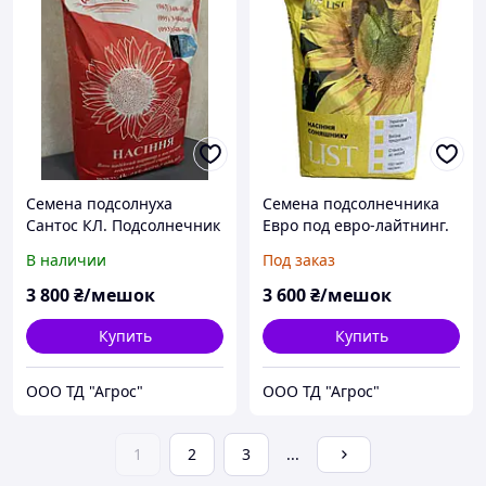
Семена подсолнуха
Семена подсолнечника
Сантос КЛ. Подсолнечник
Евро под евро-лайтнинг.
под евролайтинг Сантос
ТМ "ЛИСТ"
В наличии
Под заказ
КЛ. Екстра
3 800
₴/мешок
3 600
₴/мешок
Купить
Купить
ООО ТД "Агрос"
ООО ТД "Агрос"
1
2
3
...