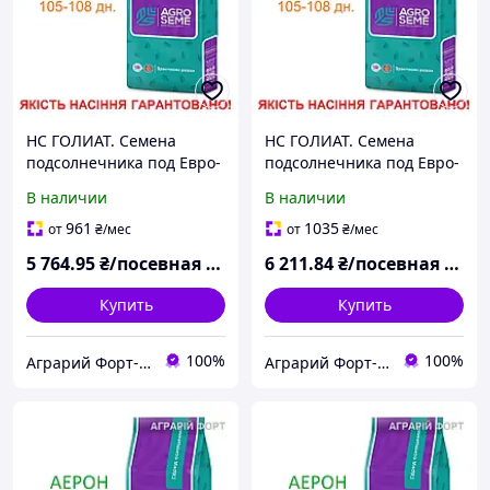
НС ГОЛИАТ. Семена
НС ГОЛИАТ. Семена
подсолнечника под Евро-
подсолнечника под Евро-
Лайтнинг. AGRO SEME
Лайтнинг. AGRO SEME
В наличии
В наличии
Экстра
Экстра Плюс
961
1035
от
₴
/мес
от
₴
/мес
5 764
.95
₴/посевная единица
6 211
.84
₴/посевная единица
Купить
Купить
100%
100%
Аграрий Форт- СЗР, семена, удобрения - все для Агрария
Аграрий Форт- СЗР, семена, удобрения - все для Агрария