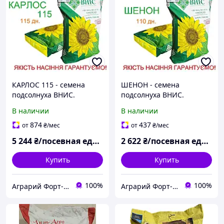
КАРЛОС 115 - семена
ШЕНОН - семена
подсолнуха ВНИС.
подсолнуха ВНИС.
Качественные семена
Качественные семена
В наличии
В наличии
подсолнечника под Евро-
подсолнечника под
Лайтнинг. Оригинал.
гранстар. Оригинал
874
437
от
₴
/мес
от
₴
/мес
Экстра
Эконом
5 244
₴/посевная единица
2 622
₴/посевная единица
Купить
Купить
100%
100%
Аграрий Форт- СЗР, семена, удобрения - все для Агрария
Аграрий Форт- СЗР, семена, удобрения - все для Агрария