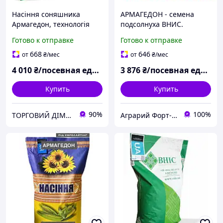
Насіння соняшника
АРМАГЕДОН - семена
Армагедон, технологія
подсолнуха ВНИС.
вирощування IMI(110дн)
Качественый
Готово к отправке
Готово к отправке
подсолнечник под Евро-
Лайнинг
668
646
от
₴
/мес
от
₴
/мес
4 010
₴/посевная единица
3 876
₴/посевная единица
Купить
Купить
90%
100%
ТОРГОВИЙ ДІМ "ПЛАНТАГРО"
Аграрий Форт- СЗР, семена, удобрения - все для Агрария