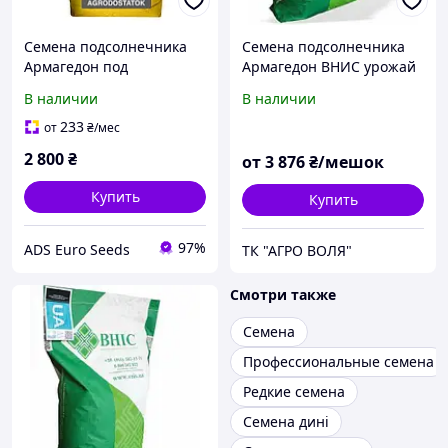
Семена подсолнечника
Семена подсолнечника
Армагедон под
Армагедон ВНИС урожай
Евролайтинг ( фракция
2023 года
В наличии
В наличии
екстра )
233
от
₴
/мес
2 800
₴
от
3 876
₴/мешок
Купить
Купить
97%
ADS Euro Seeds
ТК "АГРО ВОЛЯ"
Смотри также
Семена
Профессиональные семена
Редкие семена
Семена дині