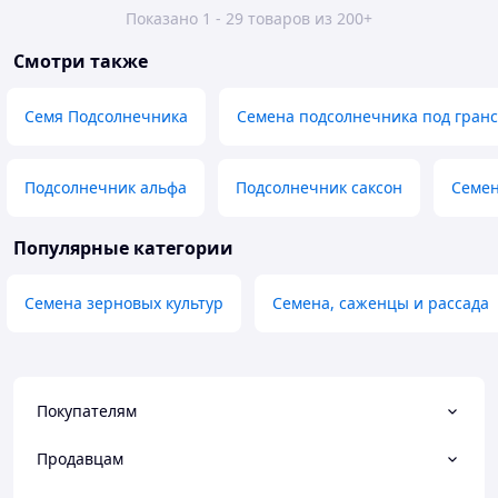
Показано 1 - 29 товаров из 200+
Смотри также
Семя Подсолнечника
Семена подсолнечника под гран
Подсолнечник альфа
Подсолнечник саксон
Семен
Популярные категории
Семена зерновых культур
Семена, саженцы и рассада
Покупателям
Продавцам