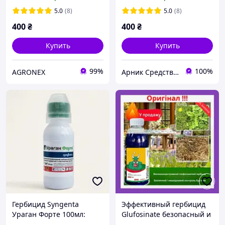
5.0
(8)
5.0
(8)
400
₴
400
₴
Купить
Купить
99%
100%
AGRONEX
Арник Средства защиты растений и удобрения
Гербицид Syngenta
Эффективный гербицид
Ураган Форте 100мл:
Glufosinate безопасный и
системный, от корней,
безвредный гербицид с