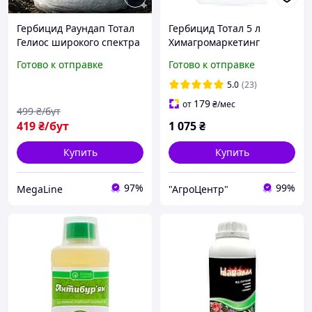
Гербицид Раундап Тотал
Гербицид Тотал 5 л
Гелиос широкого спектра
Химагромаркетинг
действия против
Украина
Готово к отправке
Готово к отправке
сорняков, средство от
травы и сорняков
5.0
(23)
179
от
₴
/мес
499
₴/бут
419
₴/бут
1 075
₴
Купить
Купить
97%
99%
MegaLine
"АгроЦентр"