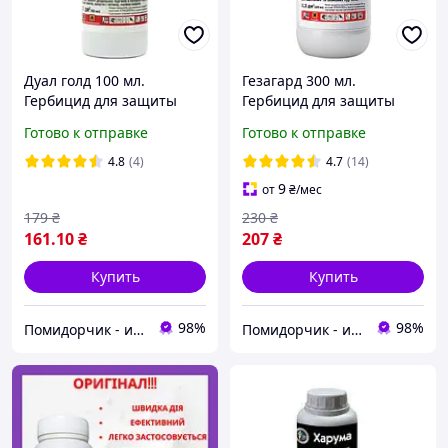
Дуал голд 100 мл.
Гезагард 300 мл.
Гербицид для защиты
Гербицид для защиты
картошки, томатов,
посевов моркови и
Готово к отправке
Готово к отправке
капусты, арбузов и табака
картофеля от сорняков
4.8
(4)
4.7
(14)
9
от
₴
/мес
179
₴
230
₴
161
.10
₴
207
₴
Купить
Купить
98%
98%
Помидорчик - интернет магазин средств защиты растений
Помидорчик - интернет магазин средств защиты растений