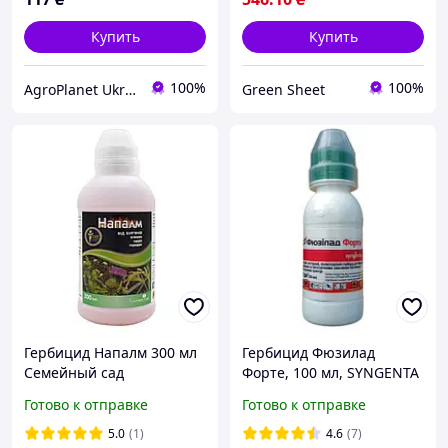
Купить
Купить
100%
100%
AgroPlanet Ukraine
Green Sheet
Гербицид Напалм 300 мл
Гербицид Фюзилад
Семейный сад
Форте, 100 мл, SYNGENTA
(Морковь, томаты,
Готово к отправке
Готово к отправке
огурцы, картофель,
капуста, арбузы)
5.0
(1)
4.6
(7)