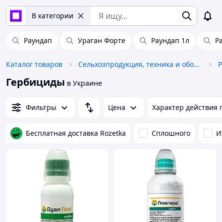
В категории
Раундап
Ураган Форте
Раундап 1л
Р
Каталог товаров
Сельхозпродукция, техника и оборудование
Р
Гербициды
в Украине
Фильтры
Цена
Характер действия 
Бесплатная доставка Rozetka
Сплошного
И