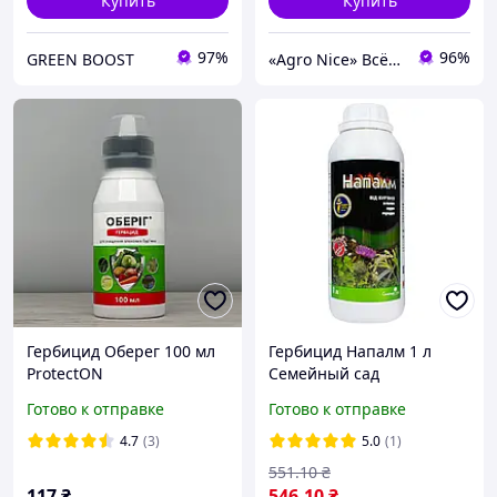
Купить
Купить
97%
96%
GREEN BOOST
«Agro Nice» Всё для сада и огорода оптом
Гербицид Оберег 100 мл
Гербицид Напалм 1 л
ProtectON
Семейный сад
Готово к отправке
Готово к отправке
4.7
(3)
5.0
(1)
551
.10
₴
117
₴
546
.10
₴