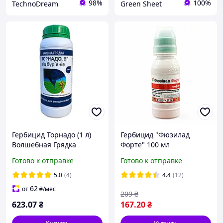
98%
100%
TechnoDream
Green Sheet
Гербицид Торнадо (1 л)
Гербицид "Фюзилад
Волшебная Грядка
Форте" 100 мл
Готово к отправке
Готово к отправке
5.0
(4)
4.4
(12)
62
от
₴
/мес
209
₴
623
.07
₴
167
.20
₴