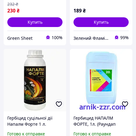
232
₴
230
₴
189
₴
Купить
Купить
100%
99%
Green Sheet
Зелений Фламінго
Гербіцид суцільної дії
Гербицид НАПАЛМ
Напалм Форте 1 л.
ФОРТЕ, 1л. (Раундап
Макси)
Готово к отправке
Готово к отправке