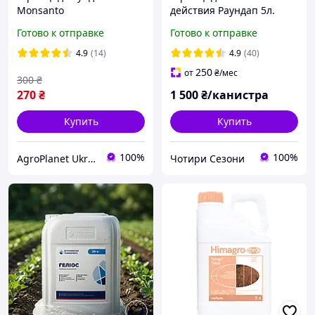
Monsanto
действия Раундап 5л.
(2026р)
Готово к отправке
Готово к отправке
4.9
(14)
4.9
(40)
250
от
₴
/мес
300
₴
270
₴
1 500
₴/канистра
Купить
Купить
100%
100%
AgroPlanet Ukraine
Чотири Сезони