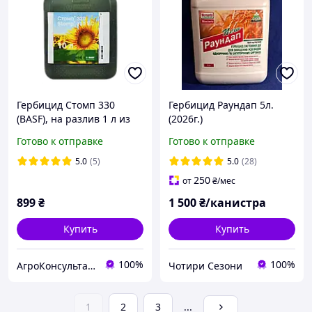
Гербицид Стомп 330
Гербицид Раундап 5л.
(BASF), на разлив 1 л из
(2026г.)
канистры почвенный
Готово к отправке
Готово к отправке
довсходовый препарат
для уничтожения
5.0
(5)
5.0
(28)
сорняков
250
от
₴
/мес
899
₴
1 500
₴/канистра
Купить
Купить
100%
100%
АгроКонсультант
Чотири Сезони
1
2
3
...