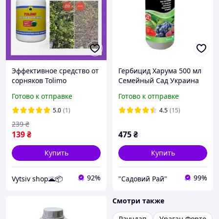
Эффективное средство от
Гербицид Харума 500 мл
сорняков Tolimo
Семейный Сад Украина
Биогербицид 80 мл
Готово к отправке
Готово к отправке
5.0
(1)
4.5
(15)
239
₴
139
₴
475
₴
Купить
Купить
92%
99%
Vytsiv shop🌋📦
"Садовий Рай"
Смотри также
Раундап
Ураган Форте