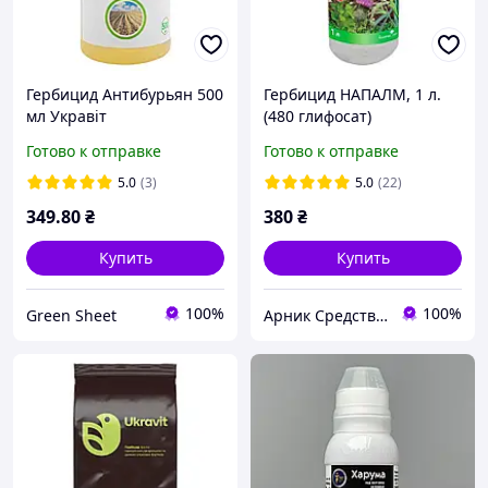
Гербицид Антибурьян 500
Гербицид НАПАЛМ, 1 л.
мл Укравіт
(480 глифосат)
Готово к отправке
Готово к отправке
5.0
(3)
5.0
(22)
349
.80
₴
380
₴
Купить
Купить
100%
100%
Green Sheet
Арник Средства защиты растений и удобрения