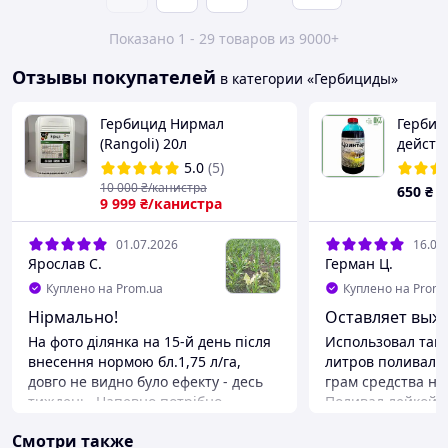
Показано 1 - 29 товаров из 9000+
Отзывы покупателей
в категории «Гербициды»
Гербицид Нирмал
Гербиц
(Rangoli) 20л
действ
"Цвинт
5.0
(5)
10 000
₴/канистра
650
₴
9 999
₴/канистра
01.07.2026
16.06
Ярослав С.
Герман Ц.
Куплено на Prom.ua
Куплено на Prom.
Нірмально!
Оставляет выж
На фото ділянка на 15-й день після
Использовал так. 
внесення нормою бл.1,75 л/га,
литров поливал в
довго не видно було ефекту - десь
грам средства на
тиждень. Напевно потрібно
Поливал лейкой. 
вносити дозу близьку до
на гектар не знаю
Смотри также
максимальної, але невисока ціна
супер. Рекоменду