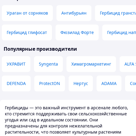
дозволяє це. Для порівняння:
сколько хватит, н
Елюміс ніколи не вносив більше ніж
пару лет, просто 
Ураган от сорняков
Антибурьян
Гербицид гранст
1,5 л/га і ефект був видимий на 3-й
поливал месяц на
день.
на фото зеленым.
Преимущества
Гербицид глифосат
Фюзилад Форте
Гербицид на
Как оно работает
Популярные производители
УКРАВИТ
Syngenta
Химагромаркетинг
ALFA 
DEFENDA
ProtectON
Нертус
ADAMA
Co
Гербициды — это важный инструмент в арсенале любого,
кто стремится поддерживать свои сельскохозяйственные
угодья или сад в идеальном состоянии. Они
предназначены для контроля нежелательной
растительности, что позволяет культурным растениям