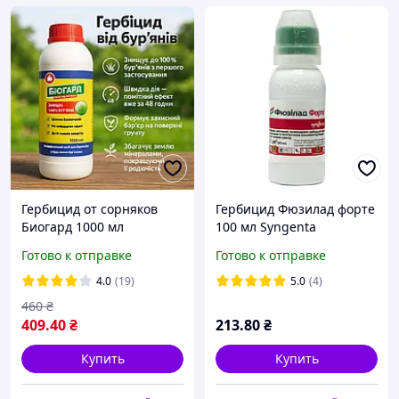
Гербицид от сорняков
Гербицид Фюзилад форте
Биогард 1000 мл
100 мл Syngenta
биогербицид для сада и
Готово к отправке
Готово к отправке
огорода средство против
многолетних сорняков
4.0
(19)
5.0
(4)
460
₴
409
.40
₴
213
.80
₴
Купить
Купить