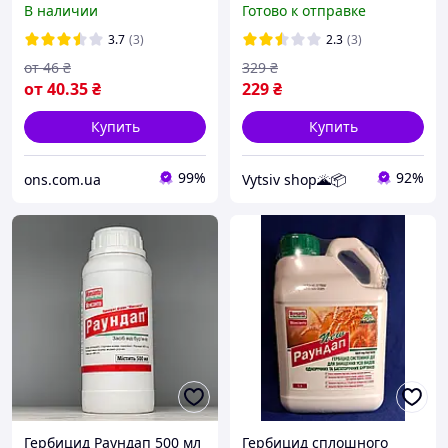
В наличии
Готово к отправке
для чистых участков
солью аммония 100ml
3.7
(3)
2.3
(3)
от
46
₴
329
₴
от
40
.35
₴
229
₴
Купить
Купить
99%
92%
ons.com.ua
Vytsiv shop🌋📦
Гербицид Раундап 500 мл
Гербицид сплошного