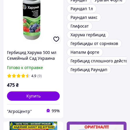
Раундап 1л
Раундап макс
Глифосат
Харума гербицид
Гербициды от сорняков
Напалм форте
Гербицид Харума 500 мл
Семейный Сад Украина
Гербицид сплошного действ
Готово к отправке
Гербицид Раундап
4.9
(9)
475
₴
Купить
99%
"АгроЦентр"