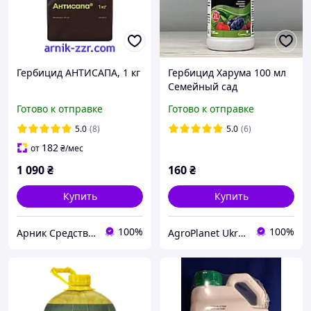
Гербицид АНТИСАПА, 1 кг
Гербицид Харума 100 мл
Семейный сад
Готово к отправке
Готово к отправке
5.0
(8)
5.0
(6)
182
от
₴
/мес
1 090
₴
160
₴
Купить
Купить
100%
100%
Арник Средства защиты растений и удобрения
AgroPlanet Ukraine