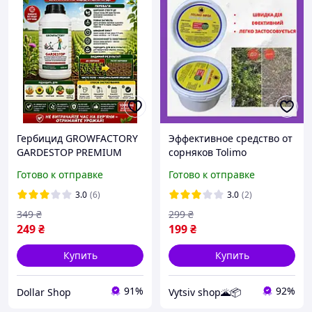
Гербицид GROWFACTORY
Эффективное средство от
GARDESTOP PREMIUM
сорняков Tolimo
средство от сорняков
Биогербицид 300 мл
Готово к отправке
Готово к отправке
системного действия
1000 мл
3.0
(6)
3.0
(2)
349
₴
299
₴
249
₴
199
₴
Купить
Купить
91%
92%
Dollar Shop
Vytsiv shop🌋📦