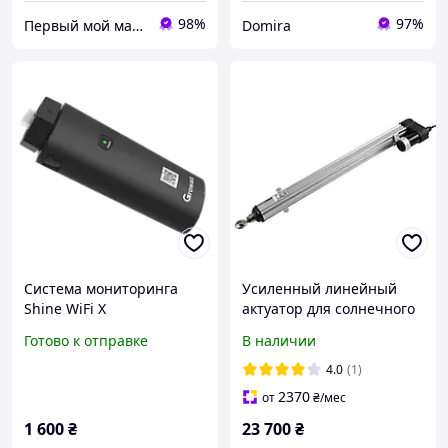
98%
97%
Первый мой маркет
Domira
Система мониторинга
Усиленный линейный
Shine WiFi X
актуатор для солнечного
трекера 36 дюймов
Готово к отправке
В наличии
2000кг (20000 ньютон)
4.0
(1)
2370
от
₴
/мес
1 600
₴
23 700
₴