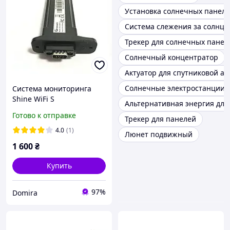
Установка солнечных панел
Система слежения за солнце
Трекер для солнечных панел
Солнечный концентратор
Актуатор для спутниковой а
Солнечные электростанции 
Система мониторинга
Shine WiFi S
Альтернативная энергия для
Готово к отправке
Трекер для панелей
4.0
(1)
Люнет подвижный
1 600
₴
Купить
97%
Domira