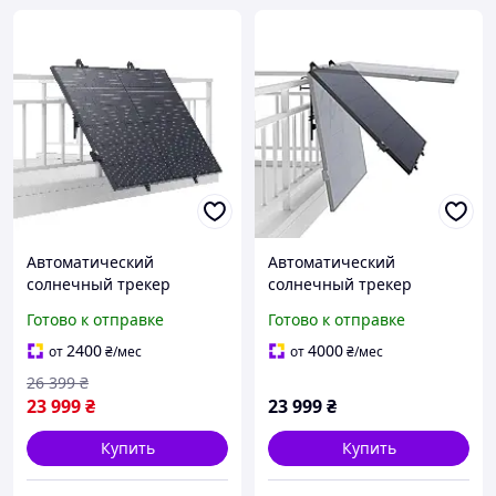
Автоматический
Автоматический
солнечный трекер
солнечный трекер
EcoFlow Single Axis Solar
EcoFlow Single Axis Solar
Готово к отправке
Готово к отправке
Tracker для солнечной
Tracker для панелей до
панели на 400 Вт EFSA-VO
400 Вт EFSAST для Solar
2400
4000
от
₴
/мес
от
₴
/мес
Panel
26 399
₴
23 999
₴
23 999
₴
Купить
Купить