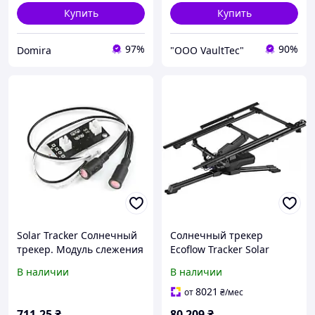
Купить
Купить
97%
90%
Domira
"ООО VaultTec"
Solar Tracker Солнечный
Солнечный трекер
трекер. Модуль слежения
Ecoflow Tracker Solar
за солнцем.
50036001 двухосевой IP54
В наличии
В наличии
8021
от
₴
/мес
711
.25
₴
80 209
₴