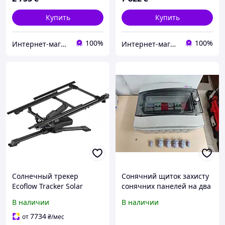
Купить
Купить
100%
100%
Интернет-магазин «NaviSat» Т2 тюнеры в Днепре, спутниковое ТВ в Днепре
Интернет-магазин «NaviSat» Т2 тюнеры в Днепре, спутниковое ТВ в Днепре
Солнечный трекер
Сонячний щиток захисту
Ecoflow Tracker Solar
сонячних панелей на два
(50036001)
входи PV / інвертора від
В наличии
В наличии
блискавки / deye / TOMZN
7734
от
₴
/мес