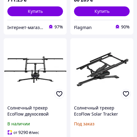
Купить
Купить
97%
90%
Інтернет-магазин ЗНАКОМО! На деякі товари може бути передплата! Відправка від 1 до 5 днів!
Flagman
Солнечный трекер
Солнечный трекер
EcoFlow двухосевой
EcoFlow Solar Tracker
автоматический
5000mAh, IP54, MC4
В наличии
Под заказ
9290
от
₴
/мес