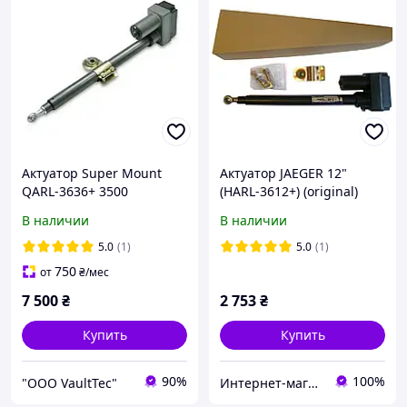
Актуатор Super Mount
Актуатор JAEGER 12"
QARL-3636+ 3500
(HARL-3612+) (original)
Ньютонов (350 кг)
В наличии
В наличии
5.0
(1)
5.0
(1)
750
от
₴
/мес
7 500
₴
2 753
₴
Купить
Купить
90%
100%
"ООО VaultTec"
Интернет-магазин «NaviSat» Т2 тюнеры в Днепре, спутниковое ТВ в Днепре