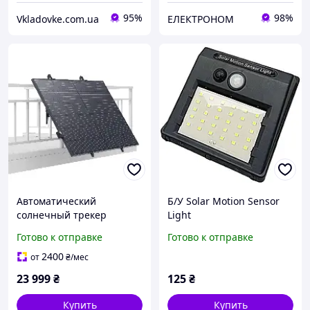
95%
98%
Vkladovke.com.ua
ЕЛЕКТРОНОМ
Автоматический
Б/У Solar Motion Sensor
солнечный трекер
Light
EcoFlow Single Axis Solar
Готово к отправке
Готово к отправке
Tracker для солнечной
панели на 400 Вт
2400
от
₴
/мес
23 999
₴
125
₴
Купить
Купить