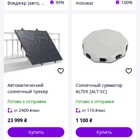
99%
100%
Вояджер (авто, туризм, спорт)
mosoear
Автоматический
Солнечный сумматор
солнечный трекер
ALTEK [ALT-SC]
EcoFlow Single Axis Solar
Готово к отправке
Готово к отправке
Tracker для солнечной
панели на 400 Вт
2400
110
от
₴
/мес
от
₴
/мес
23 999
₴
1 100
₴
Купить
Купить