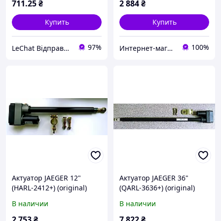
711
.25
₴
2 884
₴
Купить
Купить
97%
100%
LeChat Відправка від 1 до 5 днів! На деякі товари може бути передплата!
Интернет-магазин «NaviSat» Т2 тюнеры в Днепре, спутниковое ТВ в Днепре
Актуатор JAEGER 12"
Актуатор JAEGER 36"
(HARL-2412+) (original)
(QARL-3636+) (original)
В наличии
В наличии
2 753
₴
7 822
₴