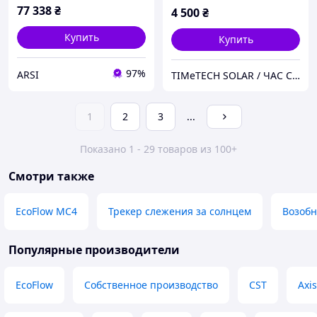
77 338
₴
4 500
₴
Купить
Купить
97%
ARSI
TIMeTECH SOLAR / ЧАС СОНЯЧНИХ ТЕХНОЛОГІЙ
1
2
3
...
Показано 1 - 29 товаров из 100+
Смотри также
EcoFlow MC4
Трекер слежения за солнцем
Возобн
Популярные производители
EcoFlow
Собственное производство
CST
Axis