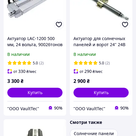
Актуатор LAC-1200 500
Актуатор для солнечных
мм, 24 вольта, 90026тонов
панелей и ворот 24" 24В
(90кг)
(универсальный
В наличии
В наличии
линейный привод)
5.0
(2)
5.0
(2)
330
290
от
₴
/мес
от
₴
/мес
3 300
₴
2 900
₴
Купить
Купить
90%
90%
"ООО VaultTec"
"ООО VaultTec"
Смотри также
Солнечние панели