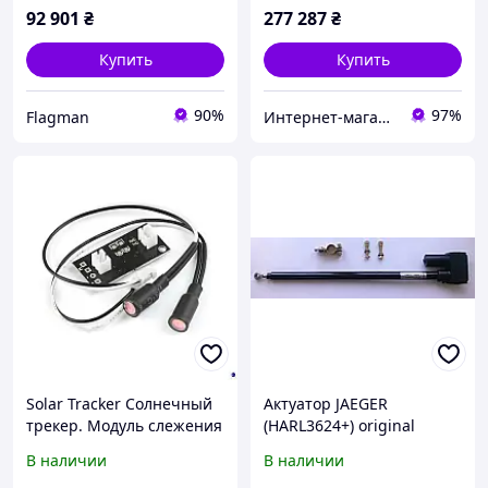
92 901
₴
277 287
₴
Купить
Купить
90%
97%
Flagman
Интернет-магазин качественных инструментов ''VERFO''
Solar Tracker Солнечный
Актуатор JAEGER
трекер. Модуль слежения
(HARL3624+) original
за солнцем.
В наличии
В наличии