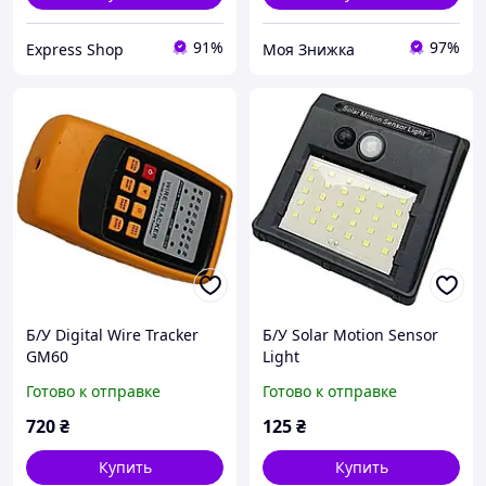
91%
97%
Express Shop
Моя Знижка
Б/У Digital Wire Tracker
Б/У Solar Motion Sensor
GM60
Light
Готово к отправке
Готово к отправке
720
₴
125
₴
Купить
Купить