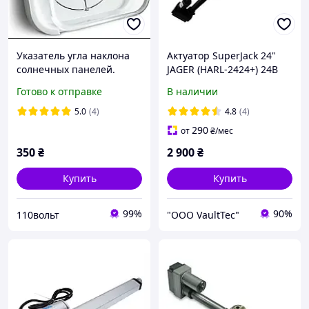
Указатель угла наклона
Актуатор SuperJack 24"
солнечных панелей.
JAGER (HARL-2424+) 24В
Солнечный угломер.
для сонячного трекера
Готово к отправке
В наличии
5.0
(4)
4.8
(4)
290
от
₴
/мес
350
₴
2 900
₴
Купить
Купить
99%
90%
110вольт
"ООО VaultTec"