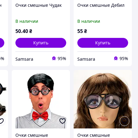
н
Очки смешные Чудак
Очки смешные Дебил
В наличии
В наличии
50
.40
₴
55
₴
Купить
Купить
5%
95%
95%
Samsara
Samsara
л
Очки смешные
Очки смешные