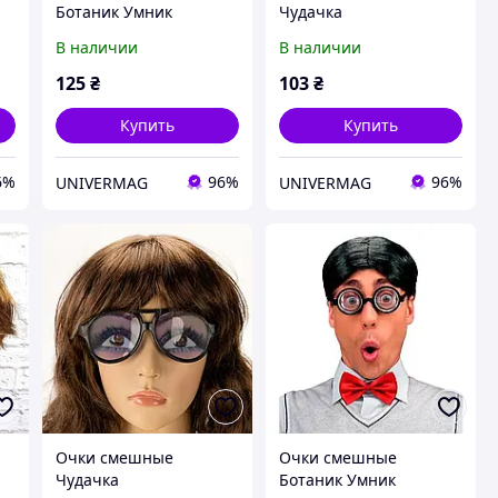
Ботаник Умник
Чудачка
В наличии
В наличии
125
₴
103
₴
Купить
Купить
6%
96%
96%
UNIVERMAG
UNIVERMAG
Очки смешные
Очки смешные
Чудачка
Ботаник Умник