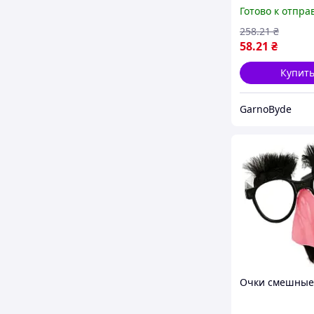
нарисованным
Готово к отпра
мужскими глаз
Карнавал Прик
258
.21
₴
для вечеринки
58
.21
₴
праздника
Купит
GarnoByde
Очки смешные