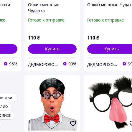
 очки
Очки смешные
Очки смешные Чудак
Чудачка
олов,
вке
Готово к отправке
Готово к отправке
ольные
а,
110
₴
110
₴
ь
Купить
Купить
96%
99%
9
ДЕДМОРОЗОВИК
ДЕДМОРОЗОВИК
е цвет
илио
ринок