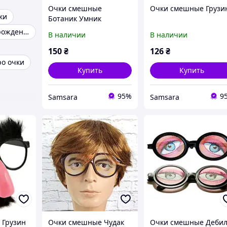
Очки смешные
Очки смешные Грузи
ки
Ботаник Умник
Очки на день рождения
В наличии
В наличии
150
₴
126
₴
о очки
Купить
Купить
95%
9
Samsara
Samsara
 Грузин
Очки смешные Чудак
Очки смешные Деби