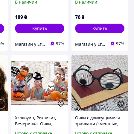
В наличии
В наличии
189
₴
76
₴
Купить
Купить
0%
97%
97%
Магазин у Егора
Магазин у Егора
Хэллоуин, Реквизит,
Очки с движущимися
Вечеринка, Очки,
зрачками (смешные,
Смешные Милые,
карнавальные, для
Готово к отправке
Готово к отправке