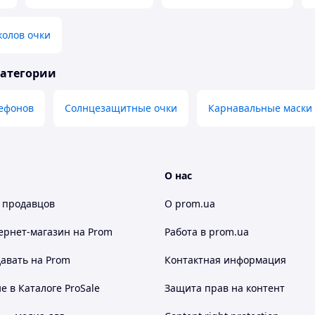
колов очки
категории
лефонов
Солнцезащитные очки
Карнавальные маски
О нас
 продавцов
О prom.ua
ернет-магазин
на Prom
Работа в prom.ua
авать на Prom
Контактная информация
 в Каталоге ProSale
Защита прав на контент