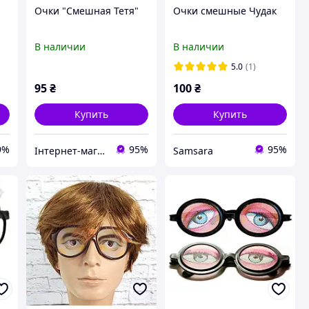
Очки "Смешная Тетя"
Очки смешные Чудак
В наличии
В наличии
5.0
(1)
95
₴
100
₴
Купить
Купить
9%
95%
95%
Інтернет-магазин "Карнавал"
Samsara