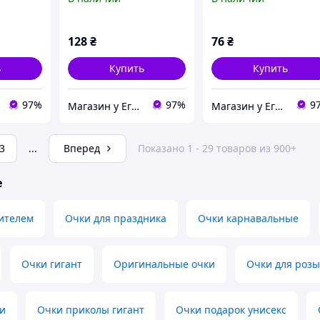
128
₴
76
₴
ь
Купить
Купить
97%
97%
9
Магазин у Егора
Магазин у Егора
3
...
Вперед
Показано 1 - 29 товаров из 900+
е
ителем
Очки для праздника
Очки карнавальные
Очки гигант
Оригинальные очки
Очки для роз
и
Очки приколы гигант
Очки подарок унисекс