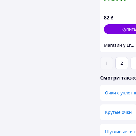
82
₴
Купит
Магазин у Егора
1
2
Смотри такж
Очки с уплотн
Крутые очки
Шутливые очк