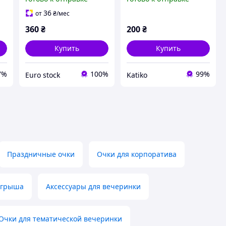
Унисекс
вечеринок)
36
от
₴
/мес
360
₴
200
₴
Купить
Купить
7%
100%
99%
Euro stock
Katiko
Праздничные очки
Очки для корпоратива
ыгрыша
Аксессуары для вечеринки
Очки для тематической вечеринки