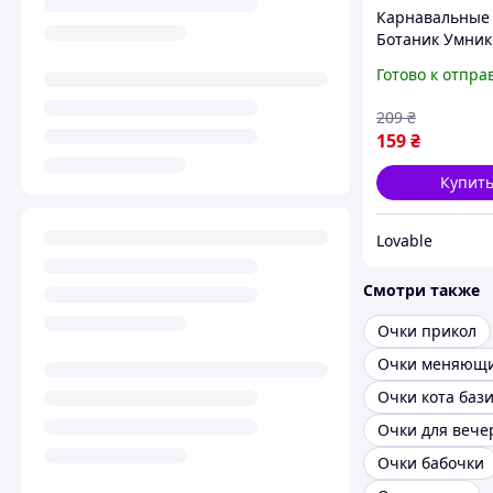
Карнавальные
Ботаник Умник
Карнавал Прик
Готово к отпра
смешные прик
очки для образ
209
₴
серебристые
159
₴
Купит
Lovable
Смотри также
Очки прикол
Очки меняющи
Очки кота баз
Очки для вече
Очки бабочки