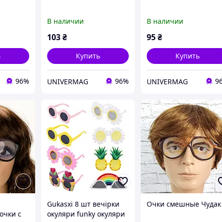
В наличии
В наличии
103
₴
95
₴
ь
Купить
Купить
96%
96%
9
UNIVERMAG
UNIVERMAG
Gukasxi 8 шт вечірки
Очки смешные Чудак
очки с
окуляри funky окуляри