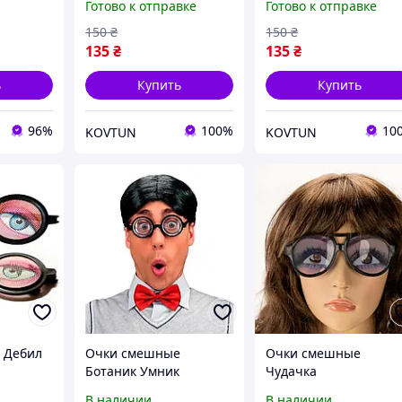
Готово к отправке
Готово к отправке
Смешанные очки для
виде пуговиц для
вечеринок и
вечеринок и косплея
150
₴
150
₴
праздников
135
₴
135
₴
ь
Купить
Купить
96%
100%
10
KOVTUN
KOVTUN
 Дебил
Очки смешные
Очки смешные
Ботаник Умник
Чудачка
В наличии
В наличии