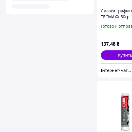
Смазка графит
TECMAXX 50гр 
Готово к отпра
137
.48
₴
Купит
Інтернет-магазин "Запчастини до авто і не тільки"