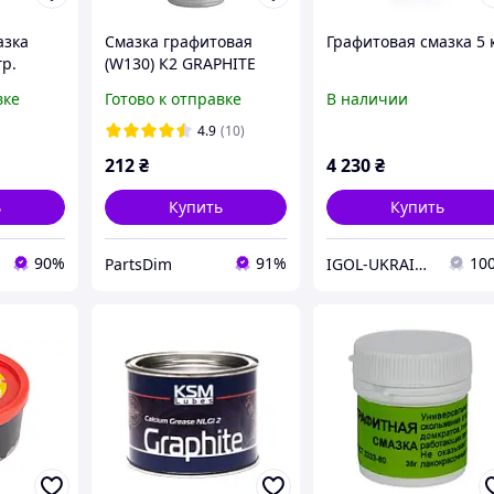
азка
Смазка графитовая
Графитовая смазка 5 к
р.
(W130) К2 GRAPHITE
GREASE 400 мл
вке
Готово к отправке
В наличии
4.9
(10)
212
₴
4 230
₴
ь
Купить
Купить
90%
91%
10
PartsDim
IGOL-UKRAINE