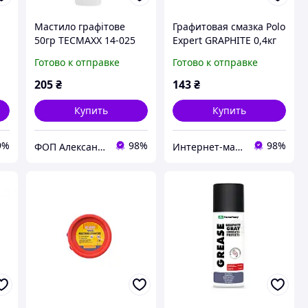
Мастило графітове
Графитовая смазка Polo
50гр TECMAXX 14-025
Expert GRAPHITE 0,4кг
Готово к отправке
Готово к отправке
ля
205
₴
143
₴
Купить
Купить
9%
98%
98%
ФОП Александрова Ірина Анатоліївна
Интернет-магазин BiBiOil