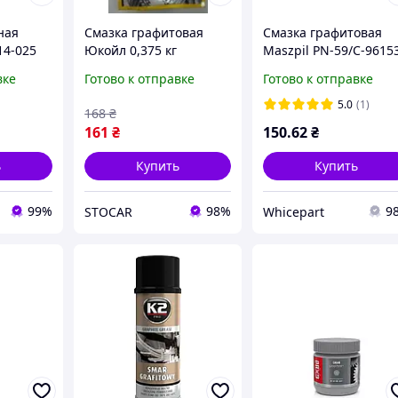
ная
Смазка графитовая
Смазка графитовая
14-025
Юкойл 0,375 кг
Maszpil PN-59/C-9615
действий пак
туба 60 куб см
вке
Готово к отправке
Готово к отправке
5.0
(1)
168
₴
161
₴
150
.62
₴
ь
Купить
Купить
99%
98%
9
STOCAR
Whicepart