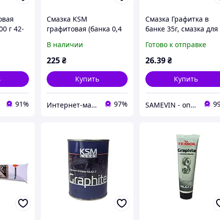
овая
Смазка KSM
Смазка Графитка в
0 г 42-
графитовая (банка 0,4
банке 35г, смазка для
кг). 4820184040076
механизмов,
В наличии
Готово к отправке
графитовая смазка д
деталей
225
₴
26
.39
₴
ь
Купить
Купить
91%
97%
9
Интернет-магазин "Novida"
SAMEVIN - оптово-розничный интернет-магазин