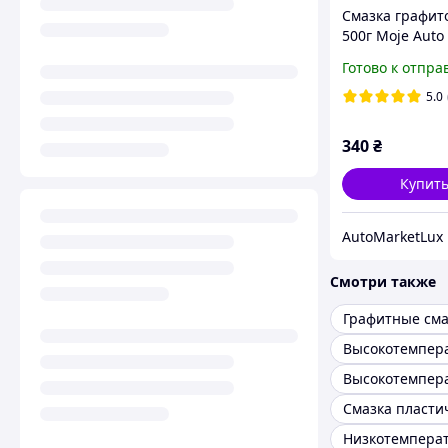
Смазка графит
500г Moje Auto 
Готово к отпра
5.0
340
₴
Купит
AutoMarketLux
Смотри также
Графитные сма