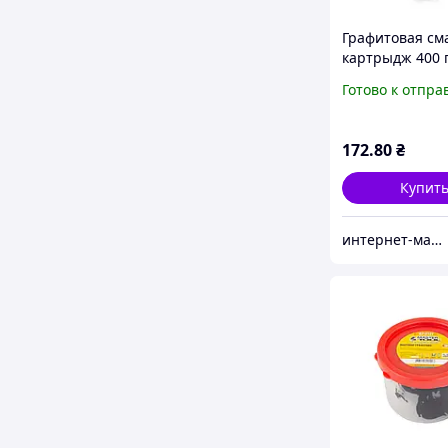
Графитовая см
картрыдж 400 г
Готово к отпра
172
.80
₴
Купит
интернет-магазин «Na Opt».