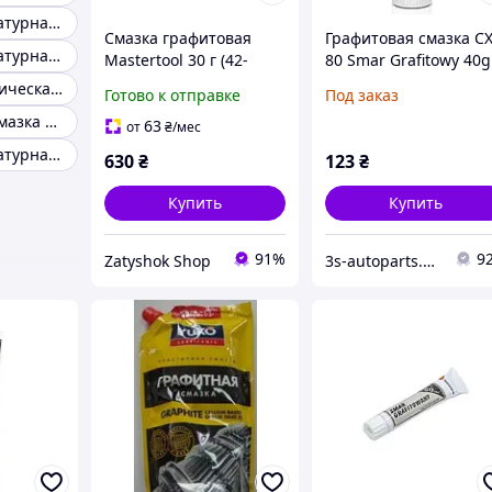
Высокотемпературная смазка до 500 градусов
Смазка графитовая
Графитовая смазка CX
Высокотемпературная смазка BLUE
Mastertool 30 г (42-
80 Smar Grafitowy 40g
0140) (15 шт.)
тюбике
Кремнийорганическая смазка
Готово к отправке
Под заказ
Силиконовая смазка для металла
63
от
₴
/мес
Высокотемпературная смазка mc 1510 blue
630
₴
123
₴
Купить
Купить
91%
9
Zatyshok Shop
3s-autoparts.com.ua