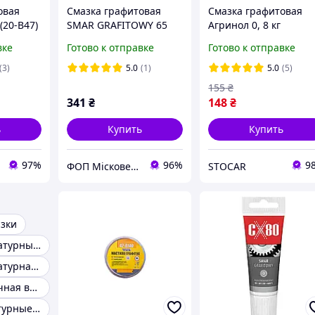
овая
Смазка графитовая
Смазка графитовая
(20-B47)
SMAR GRAFITOWY 65
Агринол 0, 8 кг
art.AGT-079 (маслёнка
вке
Готово к отправке
Готово к отправке
65 мл)
(3)
5.0
(1)
5.0
(5)
155
₴
341
₴
148
₴
ь
Купить
Купить
97%
96%
9
ФОП Місковець О.Г.
STOCAR
зки
Высокотемпературные смазки
Высокотемпературная пищевая смазка
Смазка пластичная высокотемпературная
Низкотемпературные смазки