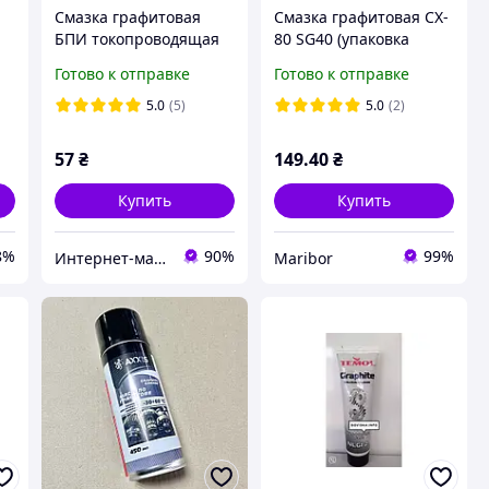
Смазка графитовая
Смазка графитовая CX-
БПИ токопроводящая
80 SG40 (упаковка
20 мл
40гр.)
Готово к отправке
Готово к отправке
5.0
(5)
5.0
(2)
57
₴
149
.40
₴
Купить
Купить
8%
90%
99%
Интернет-магазин Modern-Gadget
Maribor