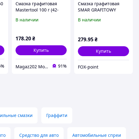
50
Смазка графитовая
Смазка графитовая
Mastertool 100 г (42-
SMAR GRAFITOWY
0141) (2 шт.)
art.AGT-175 спрей 400
В наличии
В наличии
мл
178
.20
₴
279
.95
₴
Купить
Купить
6%
91%
Magaz202 Мото-Вело-Бензо Запчасти
FOX-point
ильные смазки
Граффити
вто
Средство для авто
Автомобильные спреи