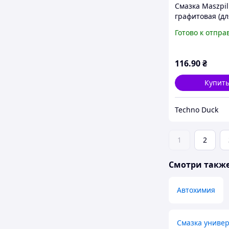
Смазка Maszpil
графитовая (дл
рессоров, шес
Готово к отпра
цепей) 60 мл
116
.90
₴
Купит
Techno Duck
1
2
Смотри такж
Автохимия
Смазка униве