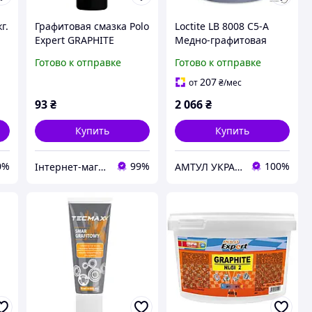
г.
Графитовая смазка Polo
Loctite LB 8008 C5-A
Expert GRAPHITE
Медно-графитовая
0,125кг
смазка +980 °C, 454 гр.
Готово к отправке
Готово к отправке
207
от
₴
/мес
93
₴
2 066
₴
Купить
Купить
0%
99%
100%
Інтернет-магазин "Запчастини до авто і не тільки"
АМТУЛ УКРАИНА