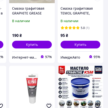
-
Смазка графитовая
Смазка графитовая
 в
GRAPHITE GREASE
TEMOL GRAPHITE,
450ml. AX-2192
150мл
В наличии
В наличии
5.0
(1)
190
₴
95
₴
Купить
Купить
2%
97%
95%
Интернет-магазин "KrazAuto"
ИмиджАвто