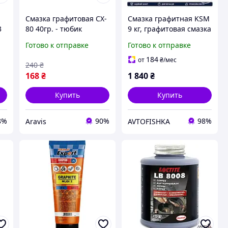
Смазка графитовая CX-
Смазка графитная KSM
3
80 40гр. - тюбик
9 кг, графитовая смазка
для подшипников,
Готово к отправке
Готово к отправке
шарниров, резьбовых
соединений и
184
от
₴
/мес
240
₴
механизмов
168
₴
1 840
₴
Купить
Купить
8%
90%
98%
Aravis
AVTOFISHKA