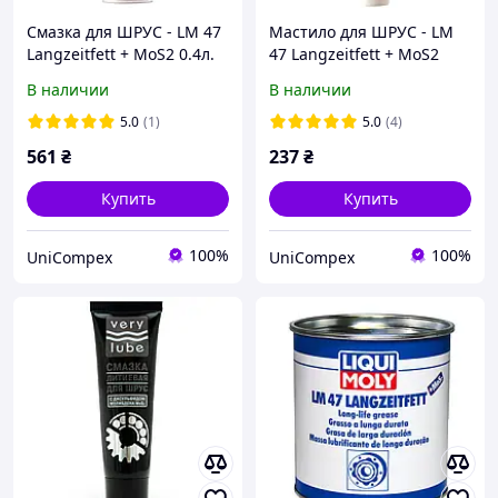
Смазка для ШРУС - LM 47
Мастило для ШРУС - LM
Langzeitfett + MoS2 0.4л.
47 Langzeitfett + MoS2
0.1кг. Sontag
В наличии
В наличии
5.0
(1)
5.0
(4)
561
₴
237
₴
Купить
Купить
100%
100%
UniCompex
UniCompex