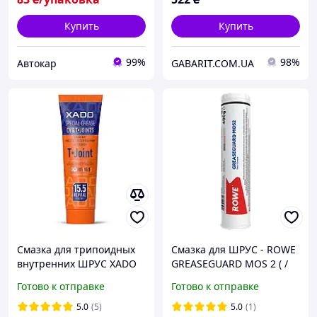
Купить
Купить
99%
98%
Автокар
GABARIT.COM.UA
Смазка для трипоидных
Смазка для ШРУС - ROWE
внутренних ШРУС XADO
GREASEGUARD MOS 2 ( /
T-Joint PU 2 125 мл
400 гр. (Германия)
Готово к отправке
Готово к отправке
5.0
(5)
5.0
(1)