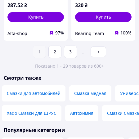
287
.52
₴
320
₴
Купить
Купить
97%
100%
Alta-shop
Bearing Team
1
2
3
...
Показано 1 - 29 товаров из 600+
Смотри также
Смазки для автомобилей
Смазка медная
Универс
Xado Смазки для ШРУС
Автохимия
Смазки Смазк
Популярные категории