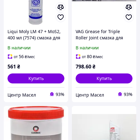
Liqui Moly LM 47 + MoS2,
VAG Grease for Triple
400 мл (7574) смазка для
Roller Joint смазка для
ШРУС
трипоидных ШРУС, 140
В наличии
В наличии
мл (G052186A3)
56
80
от
₴
/мес
от
₴
/мес
561
₴
798
.60
₴
Купить
Купить
93%
93%
Центр Масел
Центр Масел