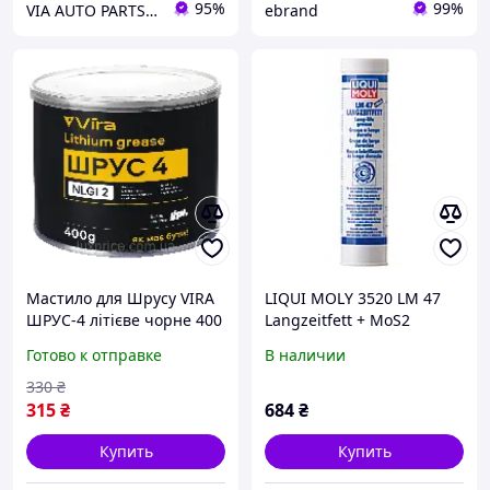
95%
99%
VIA AUTO PARTS MARKET
ebrand
Мастило для Шрусу VIRA
LIQUI MOLY 3520 LM 47
ШРУС-4 літієве чорне 400
Langzeitfett + MoS2
г VI0615
Смазка для ШРУСа |
Готово к отправке
В наличии
Длительная защита,
снижение трения и
330
₴
максимальный ресурс
315
₴
684
₴
узлов
Купить
Купить