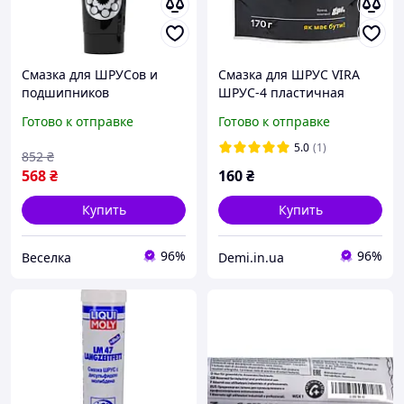
Смазка для ШРУСов и
Смазка для ШРУС VIRA
подшипников
ШРУС-4 пластичная
консистентная для
литиевая черная 170 г
Готово к отправке
Готово к отправке
защиты узлов и
(VI0616)
механизмов от износа и
5.0
(1)
852
₴
коррозии BROWN
568
₴
160
₴
Купить
Купить
96%
96%
Веселка
Demi.in.ua