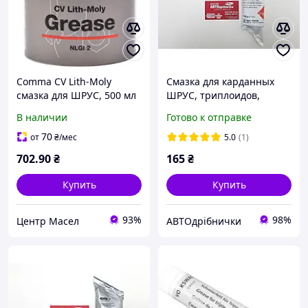
Comma CV Lith-Moly
Смазка для карданных
смазка для ШРУС, 500 мл
ШРУС, триплоидов,
(CV500G)
трехшипов 120 гр Febi
В наличии
Готово к отправке
70
от
₴
/мес
5.0
(1)
702
.90
₴
165
₴
Купить
Купить
93%
98%
Центр Масел
АВТОдрібнички