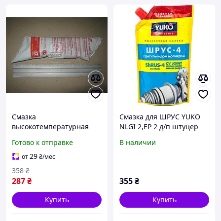
Смазка
Смазка для ШРУС YUKO
высокотемпературная
NLGI 2,ЕР 2 д/п штуцер
FEBI для шрус 120г 3630
375г 148511
Готово к отправке
В наличии
29
от
₴
/мес
358
₴
287
₴
355
₴
Купить
Купить