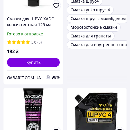
Смазка шрус4
Смазка yuko шрус 4
Смазка шрус с молибденом
Смазка для ШРУС XADO
консистентная 125 мл
Морозостойкие смазки
Готово к отправке
Смазка для гранаты
5.0
(5)
Смазка для внутреннего шру
192
₴
Купить
98%
GABARIT.COM.UA