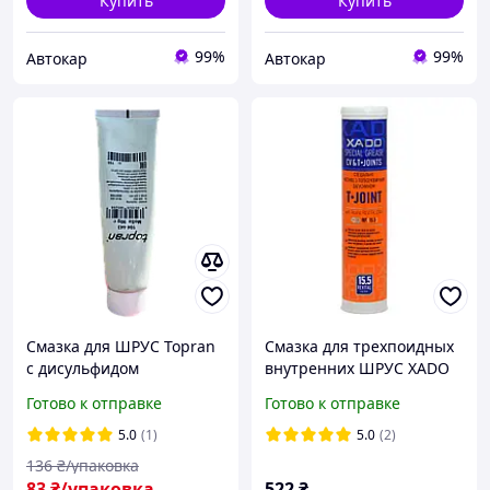
Купить
Купить
99%
99%
Автокар
Автокар
Смазка для ШРУС Topran
Смазка для трехпоидных
с дисульфидом
внутренних ШРУС XADO
молибдена (MoS2) 90г
T-Joint PU 2 450 мл ХА
Готово к отправке
Готово к отправке
104443
30044
5.0
(1)
5.0
(2)
136
₴/упаковка
83
₴/упаковка
522
₴