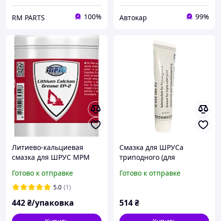
100%
99%
RM PARTS
Автокар
Литиево-кальциевая
Смазка для ШРУСа
смазка для ШРУС MPM
триподного (для
Lithium Calcium Grease
игольчатых
Готово к отправке
Готово к отправке
EP-2 упаковка 0,5кг
подшипников)
(65500A)
Volkswagen G052186A2
5.0
(1)
90г
442
₴/упаковка
514
₴