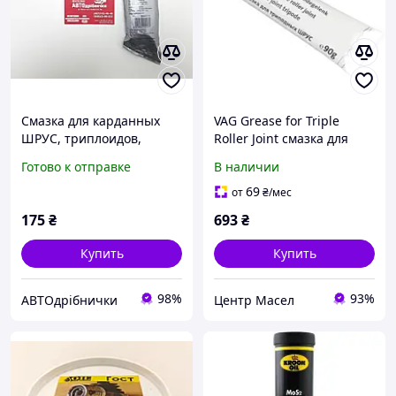
Смазка для карданных
VAG Grease for Triple
ШРУС, триплоидов,
Roller Joint смазка для
трехшипов 80 гр Spidan
трипоидных ШРУС, 90 мл
Готово к отправке
В наличии
(G052186A2)
69
от
₴
/мес
175
₴
693
₴
Купить
Купить
98%
93%
АВТОдрібнички
Центр Масел