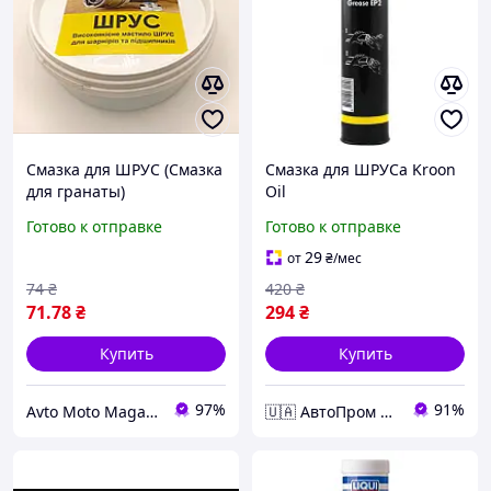
Смазка для ШРУС (Смазка
Смазка для ШРУСа Kroon
для гранаты)
Oil
Готово к отправке
Готово к отправке
29
от
₴
/мес
74
₴
420
₴
71
.78
₴
294
₴
Купить
Купить
97%
91%
Avto Moto Magaz(Авто Мото товари)
🇺🇦 АвтоПром 🇺🇦