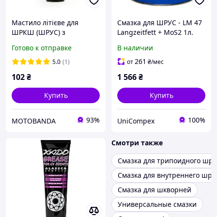
Мастило літієве для
Смазка для ШРУС - LM 47
ШРКШ (ШРУС) з
Langzeitfett + MoS2 1л.
молібденом VERYLUBE 125
Готово к отправке
В наличии
мл
261
5.0
(1)
от
₴
/мес
102
₴
1 566
₴
Купить
Купить
93%
100%
MOTOBANDA
UniCompex
Смотри также
Смазка для трипоидного шру
Смазка для внутреннего шру
Смазка для шкворней
Универсальные смазки