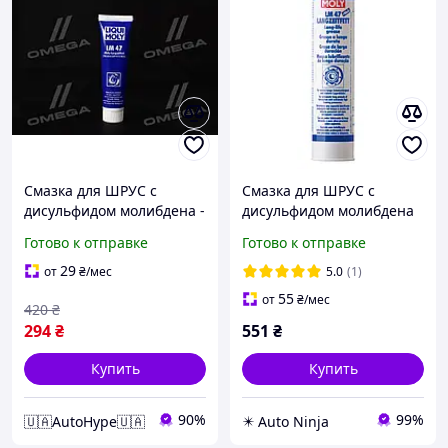
Смазка для ШРУС с
Смазка для ШРУС с
дисульфидом молибдена -
дисульфидом молибдена
Liqui Moly LM 47
серая Liqui Moly LM 47
Готово к отправке
Готово к отправке
Langzeitfett + MoS2 0,1кг
Langzeitfett+MoS2
код 1987
-30°С/125°С (7574/3520)
29
от
₴
/мес
5.0
(1)
400мл
55
от
₴
/мес
420
₴
294
₴
551
₴
Купить
Купить
90%
99%
🇺🇦AutoHype🇺🇦
✴️ Auto Ninja