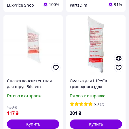
100%
91%
LuxPrice Shop
PartsDim
Смазка консистентная
Смазка для ШРУСа
для шрус Bilstein
триподного (для
Schmierfett MoS2 (90г)
игольчатых
Готово к отправке
Готово к отправке
FEBI (02582)
подшипников) Febi 03630
120г
5.0
(2)
130
₴
117
₴
201
₴
Купить
Купить