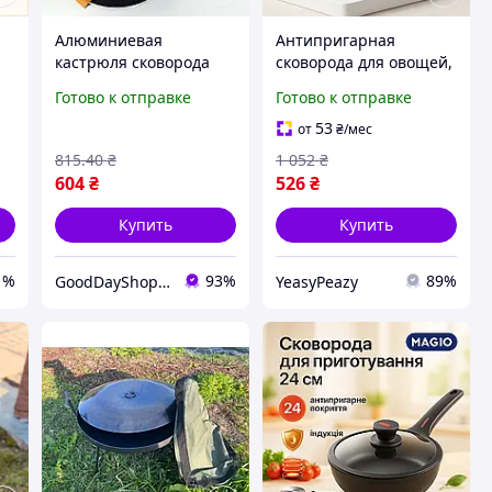
Алюминиевая
Антипригарная
кастрюля сковорода
сковорода для овощей,
WELL DONE WD-1016B
Удобная сковорода для
Готово к отправке
Готово к отправке
26 см, Сковорода для
дома качественная на
легкого приготовления
плиту DN-10
53
от
₴
/мес
OQ-48
815
.40
₴
1 052
₴
604
₴
526
₴
Купить
Купить
1%
93%
89%
GoodDayShop - Онлайн магазин различных товаров
YeasyPeazy