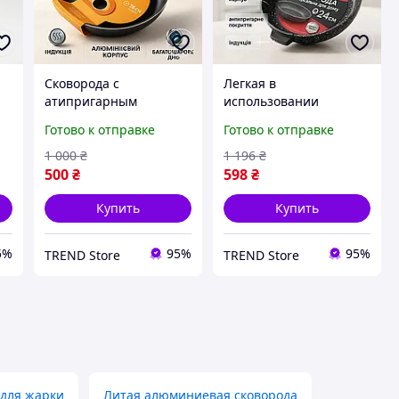
Сковорода с
Легкая в
атипригарным
использовании
покрытием WELL,
сковорода, Сковорода
Готово к отправке
Готово к отправке
Удобная сковорода для
для любителей
индукционной плиты
готовить, Сковородки
1 000
₴
1 196
₴
RS-12
для индукции WS-55
500
₴
598
₴
Купить
Купить
5%
95%
95%
TREND Store
TREND Store
 для жарки
Литая алюминиевая сковорода