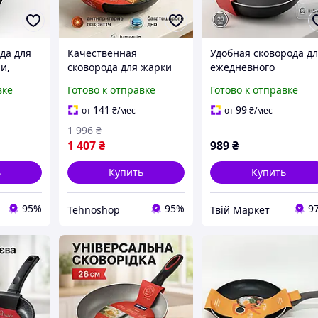
да для
Качественная
Удобная сковорода д
и,
сковорода для жарки
ежедневного
я
MAGIO, Антипригарная
использования,
вке
Готово к отправке
Готово к отправке
 овощей
сковорода для овощей
Сковорода для повар
юминия
глубокая дома SM-67
глубокая алюминий
141
99
от
₴
/мес
от
₴
/мес
QN-87
1 996
₴
1 407
₴
989
₴
ь
Купить
Купить
95%
95%
9
Tehnoshop
Твій Маркет