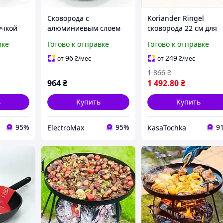
Сковорода с
Koriander Ringel
учкой
алюминиевым слоем
сковорода 22 см для
 26 см,
UNIQUE, Сковорода с
здорового питания,
вке
Готово к отправке
Готово к отправке
антипригарным
TT8179135
 для
покрытием для газовой
96
249
от
₴
/мес
от
₴
/мес
плиты NL-32
1 866
₴
964
₴
1 492
.80
₴
ь
Купить
Купить
95%
95%
9
ElectroMax
KasaTochka