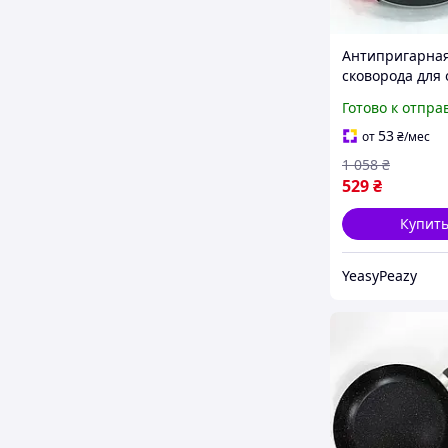
Антипригарна
сковорода для
MAGIO, Сковор
Готово к отпра
повара Легкая 
использовании
53
от
₴
/мес
хорошее качес
1 058
₴
529
₴
Купит
YeasyPeazy