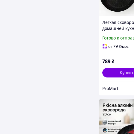
Легкая сковоро
домашней кухн
Антипригарна
Готово к отпра
сковорода для
из легкого ал
79
от
₴
/мес
RY-91
789
₴
Купит
ProMart