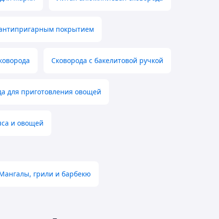
 антипригарным покрытием
коворода
Сковорода с бакелитовой ручкой
да для приготовления овощей
яса и овощей
Мангалы, грили и барбекю