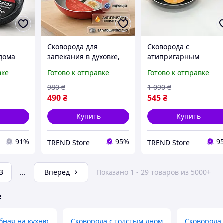
Сковорода для
Сковорода с
 дома
запекания в духовке,
атипригарным
рода
Алюминиевая
покрытием, Удобная
вке
Готово к отправке
Готово к отправке
ню с
сковорода с
сковорода для
антипригарным
ежедневного
980
₴
1 090
₴
57
покрытием NF-19
использования BS-66
490
₴
545
₴
ь
Купить
Купить
91%
95%
9
TREND Store
TREND Store
3
...
Вперед
Показано 1 - 29 товаров из 5000+
е
бная на кухню
Сковорода с толстым дном
Сковорода