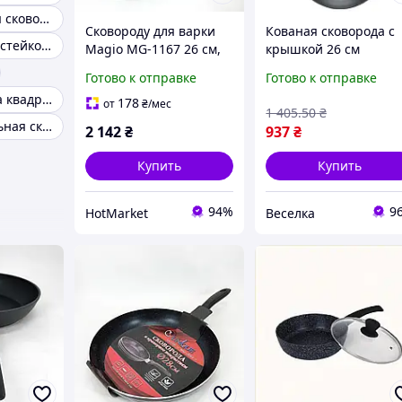
Прямоугольная сковорода для омлета
Сковороду для варки
Кованая сковорода с
Сковорода для стейков с крышкой
Magio MG-1167 26 см,
крышкой 26 см
Сковорода с
антипригарная для
Готово к отправке
Готово к отправке
антипригарным
жарки тушения мяса
Чудо сковорода квадратная
покрытием внутренней
овощей BROWN
178
от
₴
/мес
1 405
.50
₴
поверхности LP-50
Профессиональная сковорода 26см
2 142
₴
937
₴
Купить
Купить
94%
9
HotMarket
Веселка