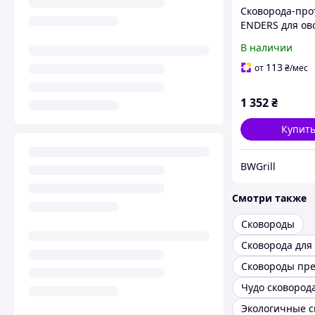
Сковорода-про
ENDERS для ов
гриль (8790)
В наличии
113
от
₴
/мес
1 352
₴
Купит
BWGrill
Смотри также
Сковороды
Чудо сковород