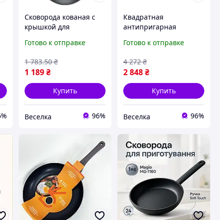
Сковорода кованая с
Квадратная
крышкой для
антипригарная
приготовления мяса и
сковорода 28х28 см для
Готово к отправке
Готово к отправке
овощей
индукционных плит
антипригарная 28 см
для жарки мяса рыбы
1 783
.50
₴
4 272
₴
черная BROWN
овощей FLAME
1 189
₴
2 848
₴
Купить
Купить
6%
96%
96%
Веселка
Веселка