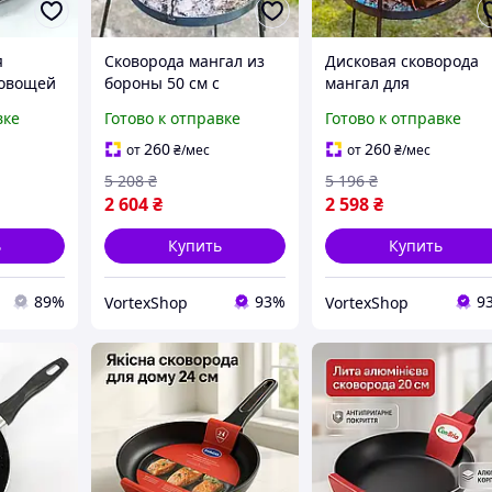
я
Сковорода мангал из
Дисковая сковорода
 овощей
бороны 50 см с
мангал для
ода для
подставкой и крышкой
приготовления блюд
вке
Готово к отправке
Готово к отправке
в
для жарки мяса и
на костре, жарки
 TQ-84
овощей на костре
овощей и мяса на
260
260
от
₴
/мес
от
₴
/мес
тво
природе
5 208
₴
5 196
₴
2 604
₴
2 598
₴
ь
Купить
Купить
89%
93%
9
VortexShop
VortexShop