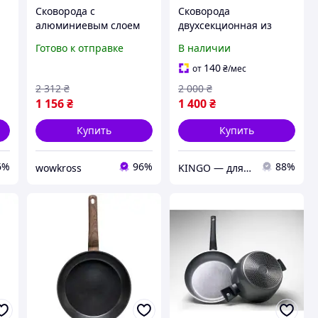
Сковорода с
Сковорода
алюминиевым слоем
двухсекционная из
Magio MG-1166 24 см,
диска бороны 50 см
Готово к отправке
В наличии
Оригинал сковорода с
сковорода для жарки
антипригарным
овощей на костре и
140
от
₴
/мес
покрытием QN-13
плова на мангале
2 312
₴
2 000
₴
1 156
₴
1 400
₴
Купить
Купить
6%
96%
88%
wowkross
KINGO — для сада, отдыха и комфорта в каждом сезоне!