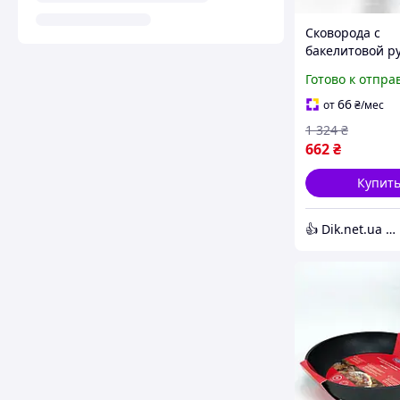
Сковорода с
бакелитовой р
MAGIO MG-1161
Готово к отпра
Сковорода
универсальная
66
от
₴
/мес
дома NR-18
1 324
₴
662
₴
Купит
👍 Dik.net.ua - Интернет магазин