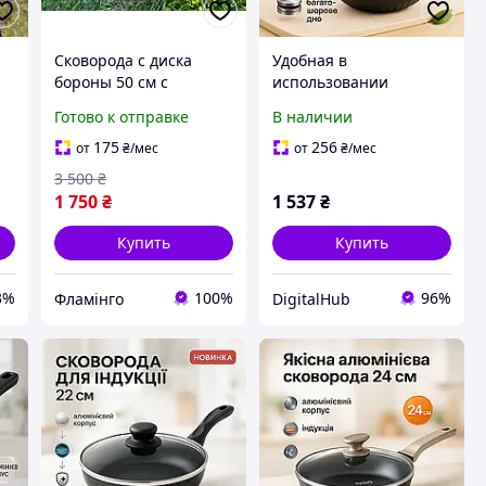
Сковорода с диска
Удобная в
бороны 50 см с
использовании
крышкой и чехлом и
сковорода Magio MG-
Готово к отправке
В наличии
ручками, дисковая
1170 24см, Надежная
сковорода борона для
сковорода для дома PI-
175
256
от
₴
/мес
от
₴
/мес
жарки мяса, овощей,
62
3 500
₴
картофеля на костре
1 750
₴
1 537
₴
Купить
Купить
3%
100%
96%
Фламінго
DigitalHub