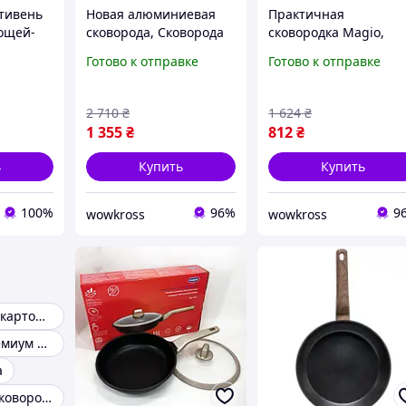
тивень
Новая алюминиевая
Практичная
ощей-
сковорода, Сковорода
сковородка Magio,
без растительного
Сковорода кухонная
Готово к отправке
Готово к отправке
масла Глубокая для
для кухни, Сковорода
кухни TM-28
гриль удобная IQ-84
2 710
₴
1 624
₴
1 355
₴
812
₴
ь
Купить
Купить
100%
96%
9
wowkross
wowkross
Сковорода для картошки
Сковороды премиум класса
а
Экологичные сковородки