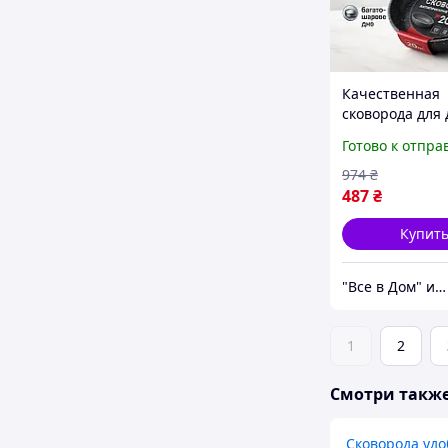
Качественная
сковорода для
UNIQUE, Сково
Готово к отпра
удобная на кух
атипригарным
974
₴
покрытием SQ-
487
₴
Купит
"Все в Дом" интернет-магазин
1
2
Смотри такж
Сковорода удо