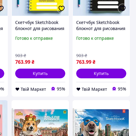
Скетчбук Sketchbook
Скетчбук Sketchbook
ия
блокнот для рисования
блокнот для рисования
с принтом «Розовая
с принтом «Птица в
Готово к отправке
Готово к отправке
овечка Я не показываю
маске Без паники» А3
свои рисунки» А3
Кавун 48 D8-2026
Кавун 48 D8-2026
903
₴
903
₴
763
.99
₴
763
.99
₴
Купить
Купить
0%
95%
95%
❤️ Твій Маркет
❤️ Твій Маркет