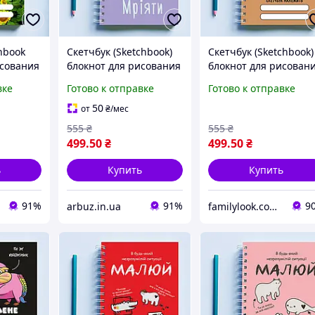
hbook
Скетчбук (Sketchbook)
Скетчбук (Sketchbook)
исования
блокнот для рисования
блокнот для рисован
ким
с принтом «Единорог:
с принтом "Чудик"
вке
Готово к отправке
Готово к отправке
ne.
Давай мечтать
с
(фиолетовый)»
50
от
₴
/мес
 А3
555
₴
555
₴
499
.50
₴
499
.50
₴
ь
Купить
Купить
91%
91%
9
arbuz.in.ua
familylook.com.ua