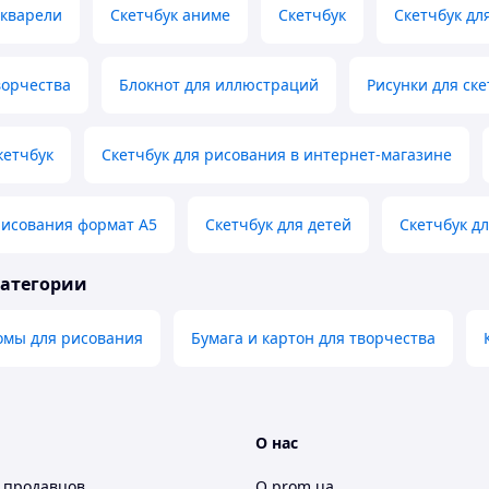
акварели
Скетчбук аниме
Скетчбук
Скетчбук дл
ворчества
Блокнот для иллюстраций
Рисунки для ске
кетчбук
Скетчбук для рисования в интернет-магазине
рисования формат А5
Скетчбук для детей
Скетчбук д
категории
омы для рисования
Бумага и картон для творчества
О нас
 продавцов
О prom.ua