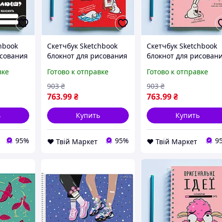
hbook
Скетчбук Sketchbook
Скетчбук Sketchbook
исования
блокнот для рисования
блокнот для рисован
як в
с принтом «В любой
с принтом «В любой
вке
Готово к отправке
Готово к отправке
рога А
непонятной ситуации
непонятной ситуаци
ь?» А3
рисуй» А3 Кавун 48 D8-
рисуй розовый» А3
903
₴
903
₴
26
2026
Кавун 48 D8-2026
763
.99
₴
763
.99
₴
ь
Купить
Купить
95%
95%
9
❤️ Твій Маркет
❤️ Твій Маркет