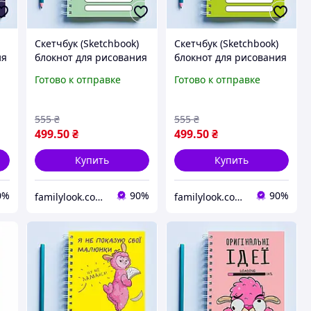
Скетчбук (Sketchbook)
Скетчбук (Sketchbook)
ия
блокнот для рисования
блокнот для рисования
ий
с принтом "Попугай: Хо
с принтом "Error"
Готово к отправке
Готово к отправке
Ба"
555
₴
555
₴
499
.50
₴
499
.50
₴
Купить
Купить
0%
90%
90%
familylook.com.ua
familylook.com.ua