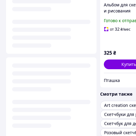
Альбом для ск
и рисования
SketchBook на
Готово к отпра
формат бумаги
г\м2 для 50 лис
32
от
₴
/мес
Видеообзор!
325
₴
Купит
Пташка
Смотри также
Art creation ск
Скетчбук для 
Розовый скетч