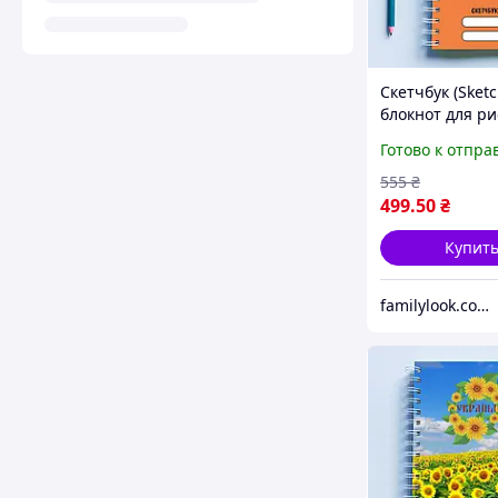
Скетчбук (Sket
блокнот для р
с принтом "М
Готово к отпра
очках с бокало
555
₴
499
.50
₴
Купит
familylook.com.ua