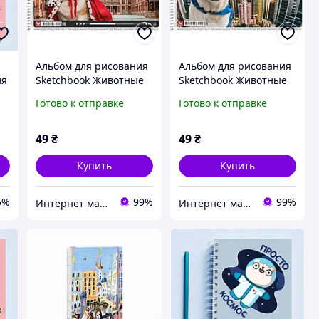
Альбом для рисования
Альбом для рисования
ия
Sketchbook Животные
Sketchbook Животные
А4/20 листов, 120г/м2
А4/20 листов, 120г/м2
Готово к отправке
Готово к отправке
и
на спирали
на пружине
49
₴
49
₴
Купить
Купить
5%
99%
99%
Интернет магазин «Art-market.pro»
Интернет магазин «Art-market.pro»