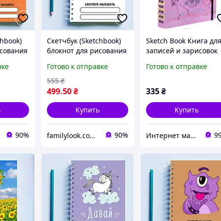
chbook)
Скетчбук (Sketchbook)
Sketch Book Книга дл
исования
блокнот для рисования
записей и зарисовок
ышь в
с принтом "Рыба"
Рисуем человека ,
вке
Готово к отправке
Готово к отправке
м вина"
экспресс курс для
рисования (Рус.)
555
₴
499
.50
₴
335
₴
ь
Купить
Купить
90%
90%
9
familylook.com.ua
Интернет магазин «Art-market.pro»