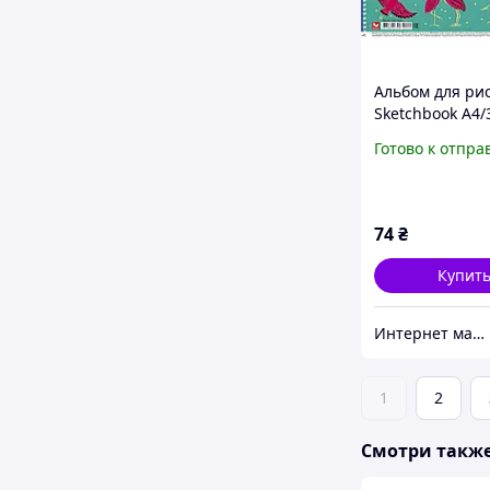
Альбом для ри
Sketchbook А4/
листов, 120г/м
Готово к отпра
тиснение, на 
74
₴
Купит
Интернет магазин «Art-market.pro»
1
2
Смотри такж