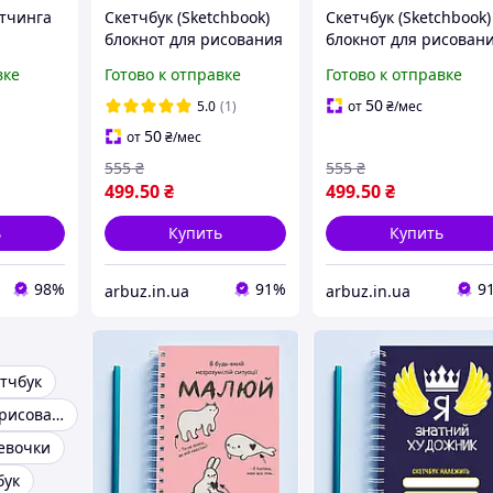
етчинга
Скетчбук (Sketchbook)
Скетчбук (Sketchbook)
блокнот для рисования
блокнот для рисован
 спирали
с принтом «Розовая
с принтом «Птица в
вке
Готово к отправке
Готово к отправке
 А5 250
овечка: Я не
маске: Без паники»
тов,
показываю свои
50
5.0
(1)
от
₴
/мес
рисунки»
50
от
₴
/мес
555
₴
555
₴
499
.50
₴
499
.50
₴
ь
Купить
Купить
98%
91%
9
arbuz.in.ua
arbuz.in.ua
етчбук
Скетчбуки для рисования
девочки
бук