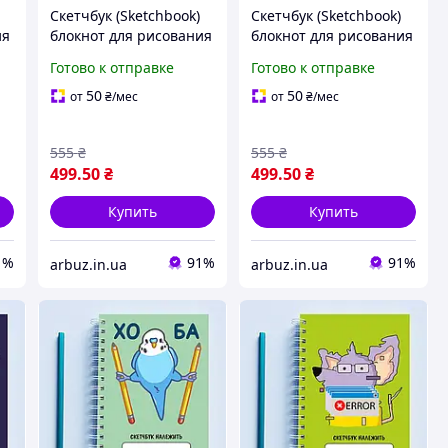
Скетчбук (Sketchbook)
Скетчбук (Sketchbook)
ия
блокнот для рисования
блокнот для рисования
с принтом «Хомяк в
с принтом «В любой
Готово к отправке
Готово к отправке
костюме единорога: А
непонятной ситуации
меня нарисуешь?»
рисуй»
50
50
от
₴
/мес
от
₴
/мес
555
₴
555
₴
499
.50
₴
499
.50
₴
Купить
Купить
1%
91%
91%
arbuz.in.ua
arbuz.in.ua