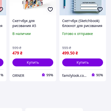
Скетчбук для
Скетчбук (Sketchbook)
ия
рисования А5
блокнот для рисования
«Харьков» 120стр. /
с принтом "Космонавт:
В наличии
Готово к отправке
Альбом Sketchbook для
Просто космос"
творчества с чистыми
листами
599
₴
555
₴
479
₴
499
.50
₴
Купить
Купить
1%
99%
90%
ORNER
familylook.com.ua