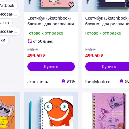
Artbook
Скетчбук для рисования маркерами
Скетчбук (Sketchbook)
Скетчбук (Sketchbook)
раска
блокнот для рисования
блокнот для рисован
с принтом «В любой
с принтом "Я - знатн
Скетчбук для рисования карандашом
Готово к отправке
Готово к отправке
непонятной ситуации
художник"
нки
рисуй (розовый)»
50
от
₴
/мес
555
₴
555
₴
499
.50
₴
499
.50
₴
Купить
Купить
91%
9
arbuz.in.ua
familylook.com.ua