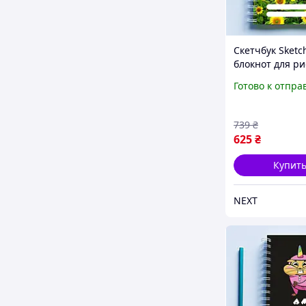
Скетчбук Sketc
блокнот для р
с патриотичес
Готово к отпра
принтом "Ukrai
Украина. Поле 
подсолнухами"
739
₴
Кавун 48
625
₴
Купит
NEXT