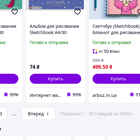
сования
Альбом для рисования
Скетчбук (Sketchbook)
30
Sketchbook А4/30
блокнот для рисован
2
листов, 120г/м2
с принтом
вке
Готово к отправке
Готово к отправке
пружине
тиснение, на пружине
«Оригинальные идеи
(розовый)»
50
от
₴
/мес
555
₴
74
₴
499
.50
₴
ь
Купить
Купить
99%
99%
9
Интернет магазин «Art-market.pro»
arbuz.in.ua
3
...
Вперед
Показано 1 - 29 товаров из 3000+
е