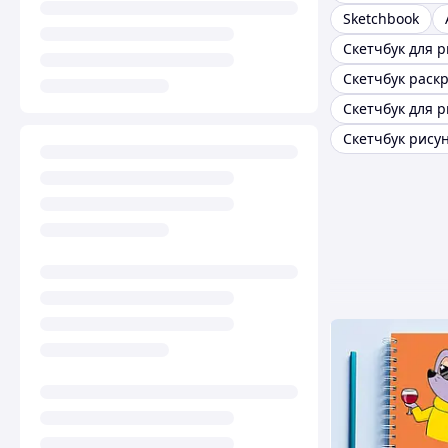
Sketchbook
Скетчбук раск
Скетчбук рису