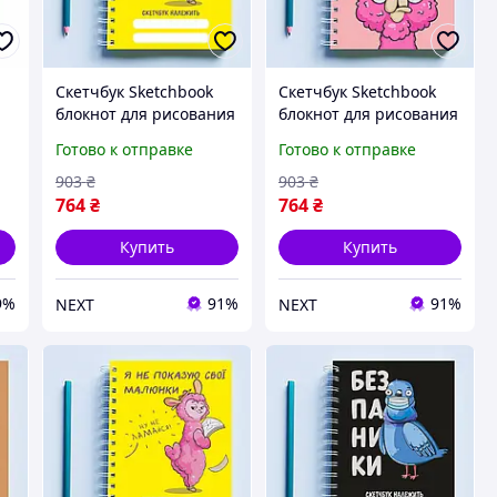
я
Скетчбук Sketchbook
Скетчбук Sketchbook
блокнот для рисования
блокнот для рисования
с принтом «Розовая
с принтом
Готово к отправке
Готово к отправке
овечка Я не показываю
«Оригинальные идеи
свои рисунки» А3
розовый» А3 Кавун 48
903
₴
903
₴
Кавун 48
764
₴
764
₴
Купить
Купить
9%
91%
91%
NEXT
NEXT