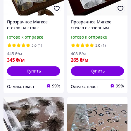
Прозрачное Мягкое
Прозрачное Мягкое
стекло на стол с
стекло с лазерным
оригинальным лазерным
рисунком вензеля,
Готово к отправке
Готово к отправке
рисунком, ширина 80 см,
ширина 60 см, отрезное
отрезное на метраж
на метраж
5.0
(1)
5.0
(1)
445
₴/м
408
₴/м
345
₴/м
265
₴/м
Купить
Купить
99%
99%
Олмакс пласт
Олмакс пласт