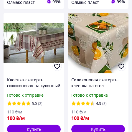
99%
99%
Олмакс пласт
Олмакс пласт
Клеёнка-скатерть
Силиконовая скатерть-
силиконовая на кухонный
клеенка на стол
стол
Готово к отправке
Готово к отправке
5.0
(2)
4.3
(3)
110
₴/м
110
₴/м
100
₴/м
100
₴/м
Купить
Купить