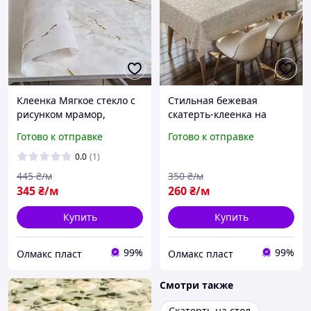
Клеенка Мягкое стекло с
Стильная бежевая
рисунком мрамор,
скатерть-клеенка на
ширина 80 см, отрезная
тканевой основе для дома
Готово к отправке
Готово к отправке
на метраж
Блум
0.0
(1)
445
₴/м
350
₴/м
345
₴/м
260
₴/м
Купить
Купить
99%
99%
Олмакс пласт
Олмакс пласт
Смотри также
Скатерть на стол