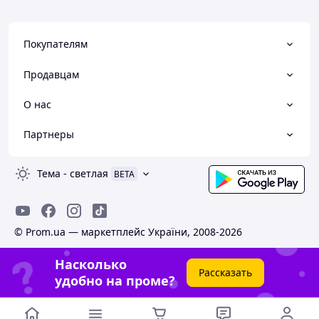
Покупателям
Продавцам
О нас
Партнеры
Тема
-
светлая
BETA
© Prom.ua — маркетплейс України, 2008-2026
Насколько
Рассказать
удобно на проме?