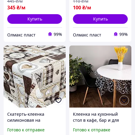
445
₴/м
110
₴/м
345
₴/м
100
₴/м
Купить
Купить
99%
99%
Олмакс пласт
Олмакс пласт
Скатерть-клеенка
Клеенка на кухонный
силиконовая на
стол в кафе, бар и для
праздничный стол
дома
Готово к отправке
Готово к отправке