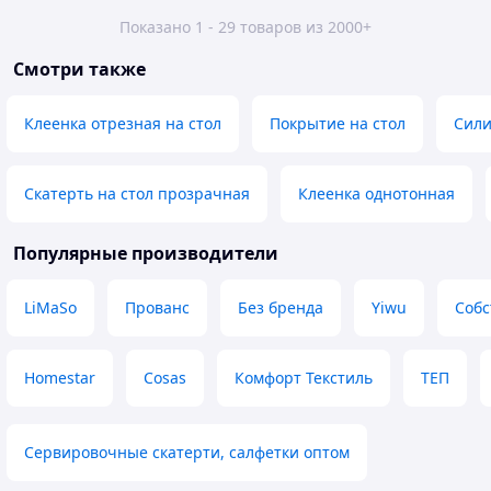
Показано 1 - 29 товаров из 2000+
Смотри также
Клеенка отрезная на стол
Покрытие на стол
Сили
Скатерть на стол прозрачная
Клеенка однотонная
Популярные производители
LiMaSo
Прованс
Без бренда
Yiwu
Собс
Homestar
Cosas
Комфорт Текстиль
ТЕП
Сервировочные скатерти, салфетки оптом