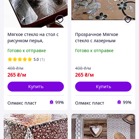
Мягкое стекло на стол с
Прозрачное Мягкое
рисунком перья,
стекло с лазерным
отрезное на метраж
рисунком серебристых
Готово к отправке
Готово к отправке
кругов, ширина 60 см
5.0
(1)
408
₴/м
408
₴/м
265
₴/м
265
₴/м
Купить
Купить
99%
99%
Олмакс пласт
Олмакс пласт