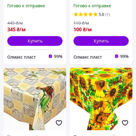
рисунком серебристых
стол яркие Ромашки
Готово к отправке
Готово к отправке
кругов, ширина 80 см
5.0
(1)
445
₴/м
110
₴/м
345
₴/м
100
₴/м
Купить
Купить
99%
99%
Олмакс пласт
Олмакс пласт