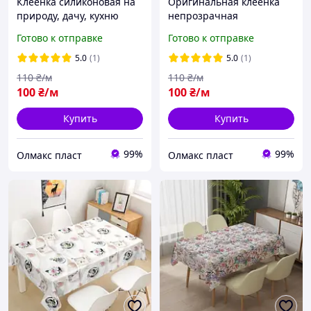
Клеенка силиконовая на
Оригинальная клеёнка
природу, дачу, кухню
непрозрачная
силиконовая
Готово к отправке
Готово к отправке
5.0
(1)
5.0
(1)
110
₴/м
110
₴/м
100
₴/м
100
₴/м
Купить
Купить
99%
99%
Олмакс пласт
Олмакс пласт