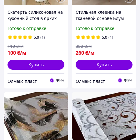
Скатерть силиконовая на
Стильная клеенка на
кухонный стол в ярких
тканевой основе Блум
тонах
Готово к отправке
Готово к отправке
5.0
(1)
5.0
(1)
110
₴/м
350
₴/м
100
₴/м
260
₴/м
Купить
Купить
99%
99%
Олмакс пласт
Олмакс пласт