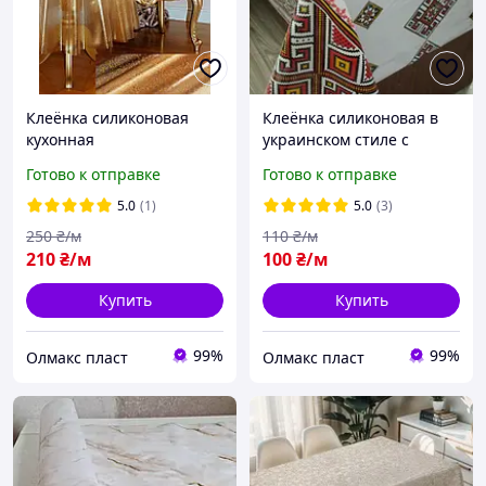
Клеёнка силиконовая
Клеёнка силиконовая в
кухонная
украинском стиле с
рисунком вышиванка
Готово к отправке
Готово к отправке
5.0
(1)
5.0
(3)
250
₴/м
110
₴/м
210
₴/м
100
₴/м
Купить
Купить
99%
99%
Олмакс пласт
Олмакс пласт