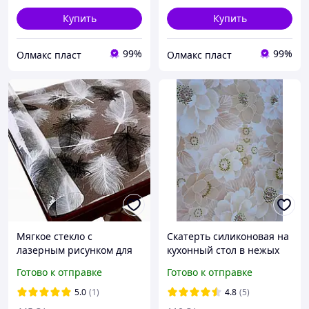
Купить
Купить
99%
99%
Олмакс пласт
Олмакс пласт
Мягкое стекло с
Скатерть силиконовая на
лазерным рисунком для
кухонный стол в нежых
защиты стеклянных и
тонах
Готово к отправке
Готово к отправке
деревянных
поверхностей мебели
5.0
(1)
4.8
(5)