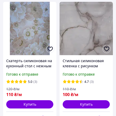
Скатерть силиконовая на
Стильная силиконовая
кухонный стол с нежным
клеенка с рисунком
цветочным узором
мрамор
Готово к отправке
Готово к отправке
5.0
(3)
4.7
(3)
120
₴/м
110
₴/м
110
₴/м
100
₴/м
Купить
Купить