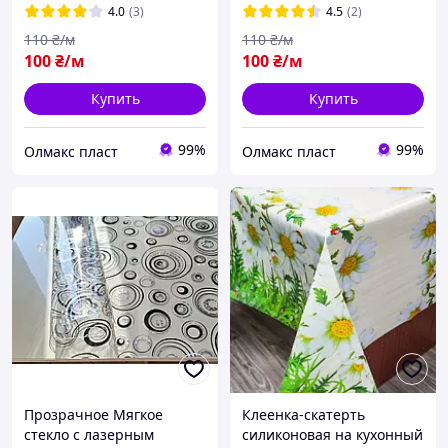
4.0
(3)
4.5
(2)
110
₴/м
110
₴/м
100
₴/м
100
₴/м
Купить
Купить
99%
99%
Олмакс пласт
Олмакс пласт
Прозрачное Мягкое
Клеенка-скатерть
стекло с лазерным
силиконовая на кухонный