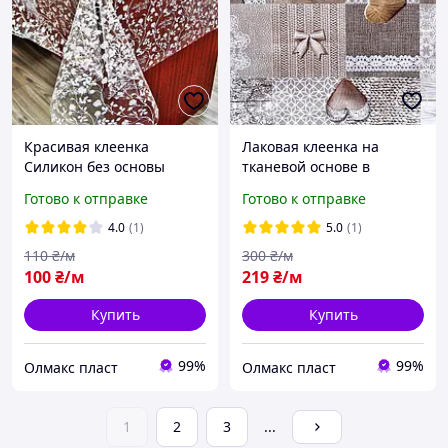
Красивая клеенка
Лаковая клеенка на
Силикон без основы
тканевой основе в
красивые сердца, Турция
Готово к отправке
Готово к отправке
4.0
(1)
5.0
(1)
110
₴/м
300
₴/м
100
₴/м
219
₴/м
Купить
Купить
99%
99%
Олмакс пласт
Олмакс пласт
1
2
3
...