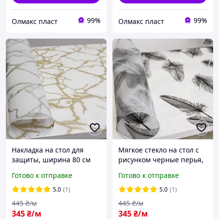
99%
99%
Олмакс пласт
Олмакс пласт
Накладка на стол для
Мягкое стекло на стол с
защиты, ширина 80 см
рисунком черные перья,
800 мк
ширина 80 см
Готово к отправке
Готово к отправке
5.0
(1)
5.0
(1)
445
₴/м
445
₴/м
345
₴/м
345
₴/м