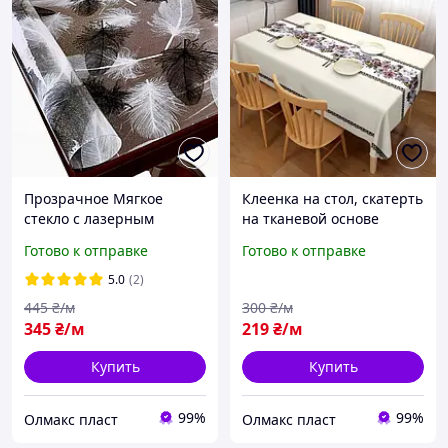
Прозрачное Мягкое
Клеенка на стол, скатерть
стекло с лазерным
на тканевой основе
рисунком перья, ширина
Готово к отправке
Готово к отправке
80 см
5.0
(2)
445
₴/м
300
₴/м
345
₴/м
219
₴/м
Купить
Купить
99%
99%
Олмакс пласт
Олмакс пласт