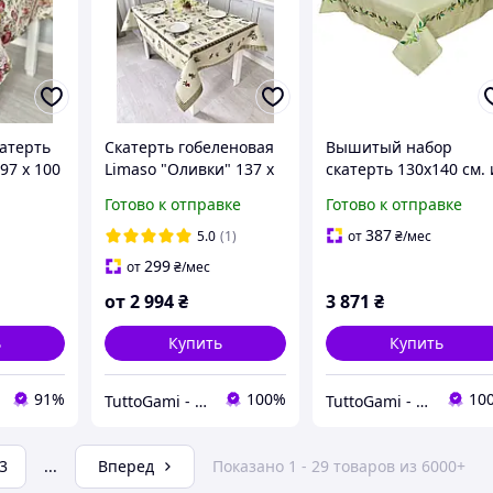
катерть
Скатерть гобеленовая
Вышитый набор
97 х 100
Limaso "Оливки" 137 х
скатерть 130x140 см. 
240 см.
4 салфетки 40х40 см.
Готово к отправке
Готово к отправке
387
5.0
(1)
от
₴
/мес
299
от
₴
/мес
от
2 994
₴
3 871
₴
ь
Купить
Купить
91%
100%
10
TuttoGami - home textiles
TuttoGami - home textiles
3
...
Вперед
Показано 1 - 29 товаров из 6000+