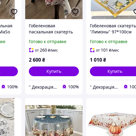
альная
Гобеленовая
Гобеленовая скатерт
iMaSo
пасхальная скатерть
"Лимоны" 97*100см
LiMaSo " Eden Fly"
Limaso 042-100
вке
Готово к отправке
Готово к отправке
R
137*220см
260
101
от
₴
/мес
от
₴
/мес
2 600
₴
1 010
₴
ь
Купить
Купить
100%
100%
10
" Декорація" магазин текстилю та декору для дому
" Декорація" магазин текстилю та декору для дому