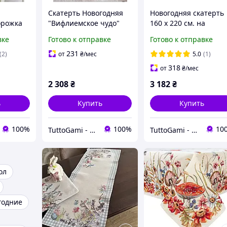
Скатерть Новогодняя
Новогодняя скатерть
орожка
"Вифлиемское чудо"
160 х 220 см. на
 45х140
137х180 см.
овальный стол
вке
Готово к отправке
Готово к отправке
REX
гобеленовая, золотой
гобеленовая
люрекс
231
(2)
от
₴
/мес
5.0
(1)
318
от
₴
/мес
2 308
₴
3 182
₴
ь
Купить
Купить
100%
100%
10
TuttoGami - home textiles
TuttoGami - home textiles
ол
годние