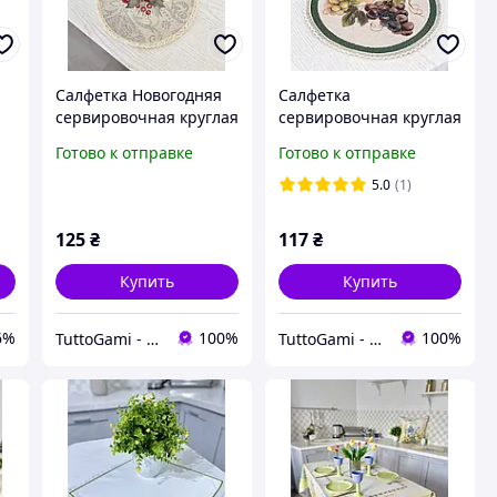
Салфетка Новогодняя
Салфетка
сервировочная круглая
сервировочная круглая
гобелен Ø25 см.
гобеленовая (Ø20 см.)
Готово к отправке
Готово к отправке
5.0
(1)
125
₴
117
₴
Купить
Купить
6%
100%
100%
TuttoGami - home textiles
TuttoGami - home textiles