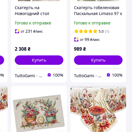
Скатерть на
Скатерть гобеленовая
Новогодний стол
Пасхальная Limaso 97 х
137х180 см.
100 см. RUNNER1417
Готово к отправке
Готово к отправке
гобеленовая
RUNNER1377
231
от
₴
/мес
5.0
(1)
99
от
₴
/мес
2 308
₴
989
₴
Купить
Купить
0%
100%
100%
TuttoGami - home textiles
TuttoGami - home textiles