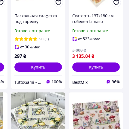
Пасхальная салфетка
Скатерть 137х180 см
под тарелку
гобелен Limaso
гобеленовая DAMIRA
NISCALO
Готово к отправке
Готово к отправке
LUREX
523
5.0
(1)
от
₴
/мес
30
от
₴
/мес
3 880
₴
297
₴
3 135
.04
₴
Купить
Купить
6%
100%
96%
TuttoGami - home textiles
BestMix