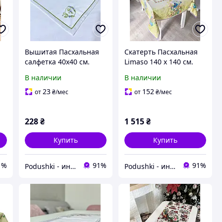
Вышитая Пасхальная
Скатерть Пасхальная
7
салфетка 40x40 см.
Limaso 140 х 140 см.
Limaso
плюшевая
В наличии
В наличии
23
152
от
₴
/мес
от
₴
/мес
228
₴
1 515
₴
Купить
Купить
1%
91%
91%
Podushki - интернет-магазин Подушки
Podushki - интернет-магазин Подушки