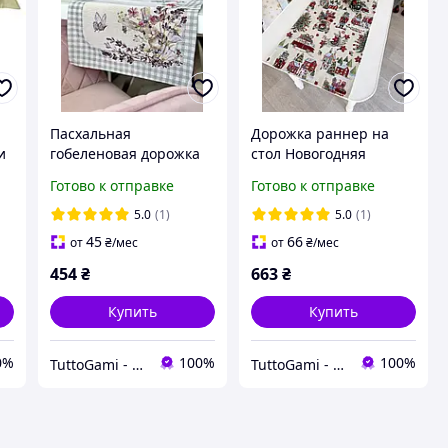
Пасхальная
Дорожка раннер на
и
гобеленовая дорожка
стол Новогодняя
на стол Limaso 37x100
45x140 см., гобелен
Готово к отправке
Готово к отправке
см.
5.0
(1)
5.0
(1)
45
66
от
₴
/мес
от
₴
/мес
454
₴
663
₴
Купить
Купить
0%
100%
100%
TuttoGami - home textiles
TuttoGami - home textiles