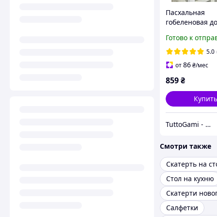
Пасхальная
гобеленовая д
раннер на стол
Готово к отпра
см. DAMIRA LU
5.0
86
от
₴
/мес
859
₴
Купит
TuttoGami - home textiles
Смотри также
Скатерть на ст
Стол на кухню
Скатерти ново
Салфетки