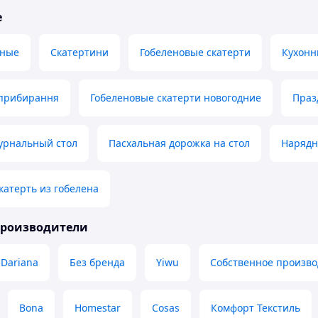
е
яные
Скатертини
Гобеленовые скатерти
Кухонн
 прибирання
Гобеленовые скатерти новогодние
Праз
урнальный стол
Пасхальная дорожка на стол
Нарядн
атерть из гобелена
производители
Dariana
Без бренда
Yiwu
Собственное произво
Bona
Homestar
Cosas
Комфорт Текстиль