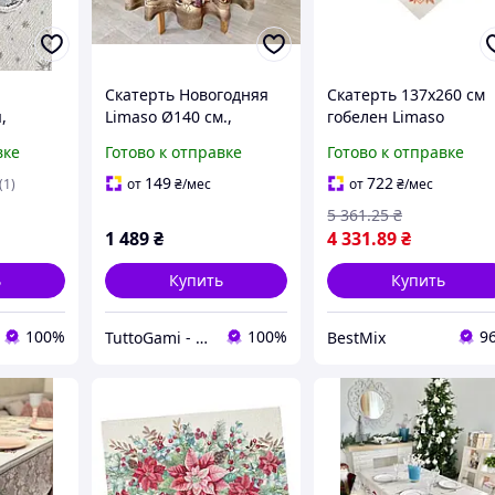
Скатерть Новогодняя
Скатерть 137х260 см
,
Limaso Ø140 см.,
гобелен Limaso
круглая, гобелен
PUMPKIN
вке
Готово к отправке
Готово к отправке
0 см.
149
722
(1)
от
₴
/мес
от
₴
/мес
5 361
.25
₴
1 489
₴
4 331
.89
₴
ь
Купить
Купить
100%
100%
9
TuttoGami - home textiles
BestMix