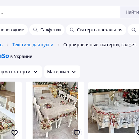
Найти
новогодние
Салфетки
Скатерть пасхальная
ль
Текстиль для кухни
Сервировочные скатерти, салфетк
aSo
в Украине
орма скатерти
Материал