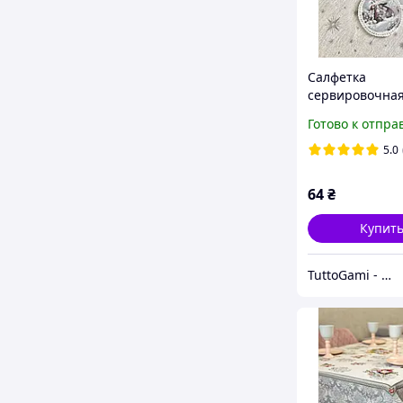
Салфетка
сервировочная
гобеленовая,
Готово к отпра
Новогодняя Ø1
5.0
64
₴
Купит
TuttoGami - home textiles