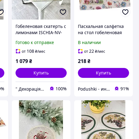
ь
Гобеленовая скатерть с
Пасхальная салфетка
лимонами ISCHIA-NV-
на стол гобеленовая
100 97*100см Limaso
34х44 см EDEN1017
Готово к отправке
В наличии
108
22
от
₴
/мес
от
₴
/мес
1 079
₴
218
₴
Купить
Купить
0%
100%
91%
" Декорація" магазин текстилю та декору для дому
Podushki - интернет-магазин Подушки