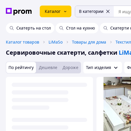
Каталог
В категории
Скатерть на стол
Стол на кухню
Скатерти 
Каталог товаров
LiMaSo
Товары для дома
Тексти
Сервировочные скатерти, салфетки
LiM
По рейтингу
Дешевле
Дороже
Тип изделия
Ф