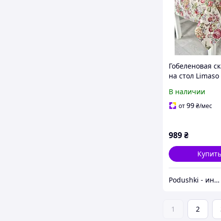
Гобеленовая с
на стол Limaso 
см. EDEN1175
В наличии
99
от
₴
/мес
989
₴
Купит
Podushki - интернет-магазин Подушки
1
2