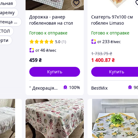
альная
тарелку
Дорожка - ранер
Скатерть 97х100 см
Кухонные полотенца новогодние
гобеленовая на стол
гобелен Limaso
37*100см Limaso (
NISCALO
СТОЛ
Готово к отправке
Готово к отправке
G35244-37 ) пасхальная
ерти
тематика
233
5.0
(1)
от
₴
/мес
46
от
₴
/мес
1 733
.75
₴
459
₴
1 400
.87
₴
Купить
Купить
100%
9
" Декорація" магазин текстилю та декору для дому
BestMix