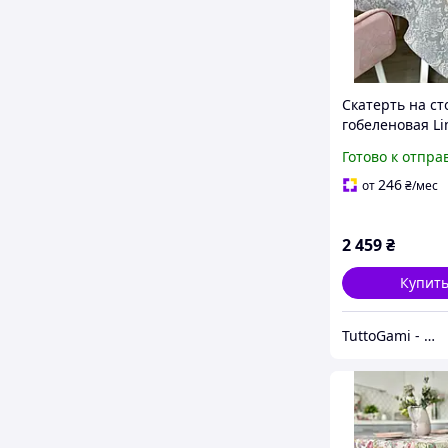
Скатерть на ст
гобеленовая L
137х180 см.
Готово к отпра
RUNNER386GR
246
от
₴
/мес
2 459
₴
Купит
TuttoGami - home textiles