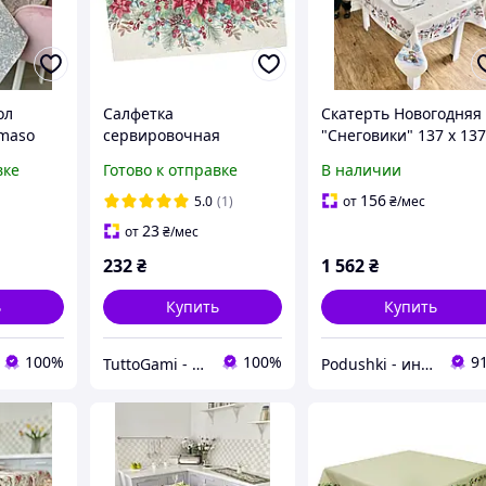
ол
Салфетка
Скатерть Новогодняя
imaso
сервировочная
"Снеговики" 137 х 13
Новогодняя
см., гобелен
вке
Готово к отправке
В наличии
гобеленовая Limaso
серебряный люрекс
RUNNER1391NA
156
5.0
(1)
от
₴
/мес
23
от
₴
/мес
232
₴
1 562
₴
ь
Купить
Купить
100%
100%
9
TuttoGami - home textiles
Podushki - интернет-магазин Подушки