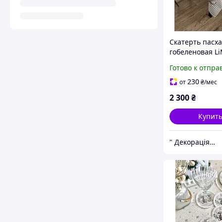
Скатерть пасх
гобеленовая L
137*180см
Готово к отпра
RUNNER1248G
230
от
₴
/мес
2 300
₴
Купит
" Декорація" магазин текстилю та декору для дому