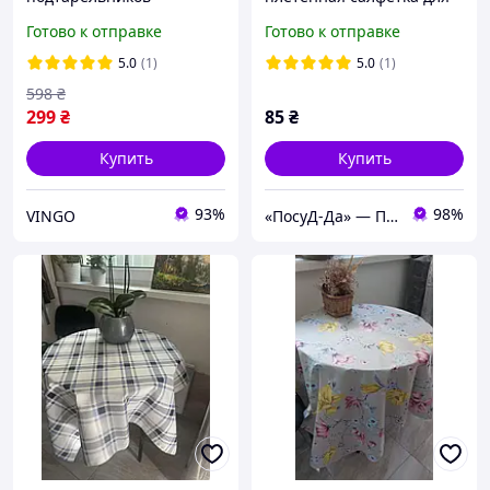
сервировочных.
сервировки 38 см
Готово к отправке
Готово к отправке
Салфетка сервировочная.
Коричневая (К-30)
Коврик подставка под
5.0
(1)
5.0
(1)
тарелку 2 шт
598
₴
299
₴
85
₴
Купить
Купить
93%
98%
VINGO
«ПосуД-Да» — Посуда, Подарки, Товары для дома