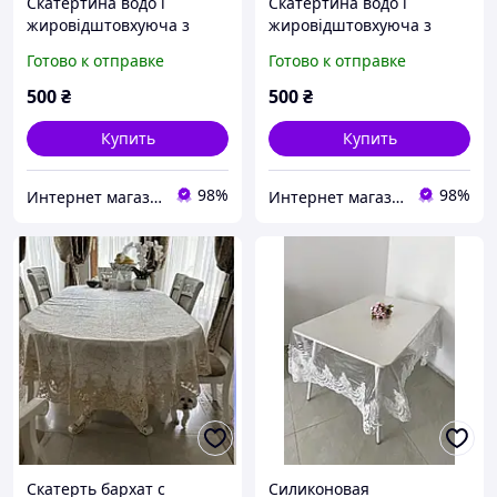
Скатертина водо і
Скатертина водо і
жировідштовхуюча з
жировідштовхуюча з
тефлоновим покриттям
тефлоновим покриттям
Готово к отправке
Готово к отправке
100*150, усі розміри
100*150, усі розміри
500
₴
500
₴
Купить
Купить
98%
98%
Интернет магазин Уютный дом/Затишна домівка
Интернет магазин Уютный дом/Затишна домівка
Скатерть бархат с
Силиконовая