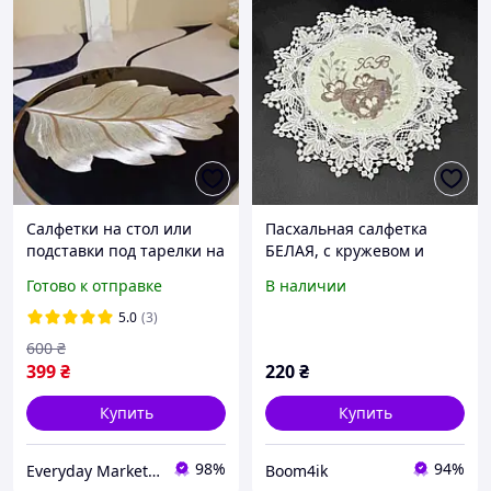
Салфетки на стол или
Пасхальная салфетка
подставки под тарелки на
БЕЛАЯ, с кружевом и
стол, плейсматы -
вышивкой "ХВ" и
Готово к отправке
В наличии
подтарельники 4шт в
"Писанки с
виде золотистого листа
цветками",круглая 33см
5.0
(3)
600
₴
399
₴
220
₴
Купить
Купить
98%
94%
Everyday Market 0965612251
Boom4ik