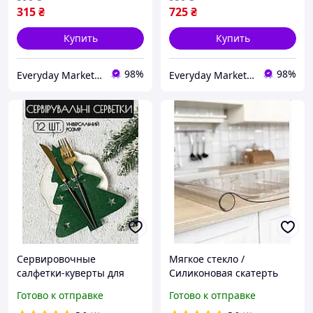
315
₴
725
₴
Купить
Купить
98%
98%
Everyday Market 0965612251
Everyday Market 0965612251
Сервировочные
Мягкое стекло /
салфетки-куверты для
Силиконовая скатерть
стола (праздничные
Crystal - 60х60 см / 0,5 мм
Готово к отправке
Готово к отправке
конверты для столовых
(500 микрон)