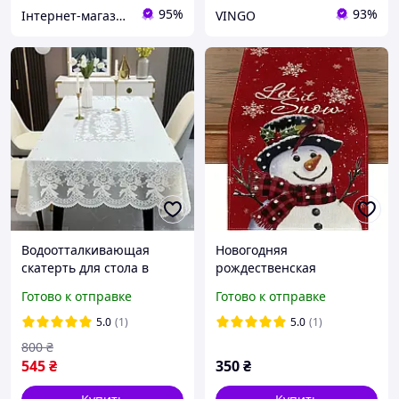
95%
93%
Інтернет-магазин Megusta
VINGO
Водоотталкивающая
Новогодняя
скатерть для стола в
рождественская
белом цвете из
скатерть-дорожка раннер
Готово к отправке
Готово к отправке
износостойкого ПВХ, 137
на стол №1 183х33см
× 180 см
5.0
(1)
5.0
(1)
800
₴
545
₴
350
₴