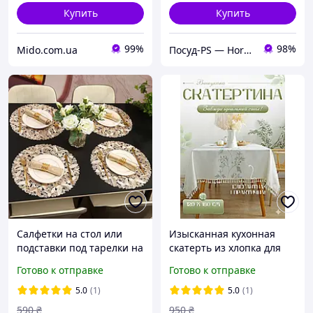
Купить
Купить
99%
98%
Mido.com.ua
Посуд-PS — Horeca Посуда Подарки
Салфетки на стол или
Изысканная кухонная
подставки под тарелки на
скатерть из хлопка для
стол, плейсматы -
стола в ресторане кафе
Готово к отправке
Готово к отправке
подтарельники 4шт,
или для домашнего
бабочки
использования 120 х 180
5.0
(1)
5.0
(1)
см
590
₴
950
₴