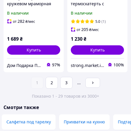
кружевом мраморная
термоскатерть с
овальная
кружевом 120х150см
В наличии
В наличии
282
от
₴
/мес
5.0
(1)
205
от
₴
/мес
1 689
₴
1 230
₴
Купить
Купить
97%
100%
Дом Подарка Позитив
strong.market.in.ua
1
2
3
...
Показано 1 - 29 товаров из 3000+
Смотри также
Салфетка под тарелку
Прихватки на кухню
Подта