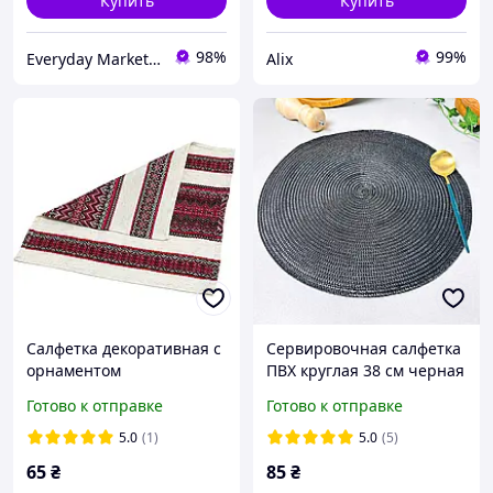
Купить
Купить
98%
99%
Everyday Market 0965612251
Alix
Салфетка декоративная с
Сервировочная салфетка
орнаментом
ПВХ круглая 38 см черная
(К-23)
Готово к отправке
Готово к отправке
5.0
(1)
5.0
(5)
65
₴
85
₴