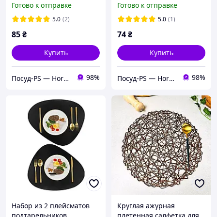
Готово к отправке
Готово к отправке
5.0
(2)
5.0
(1)
85
₴
74
₴
Купить
Купить
98%
98%
Посуд-PS — Horeca Посуда Подарки
Посуд-PS — Horeca Посуда Подарки
Набор из 2 плейсматов
Круглая ажурная
подтарельников
плетенная салфетка для