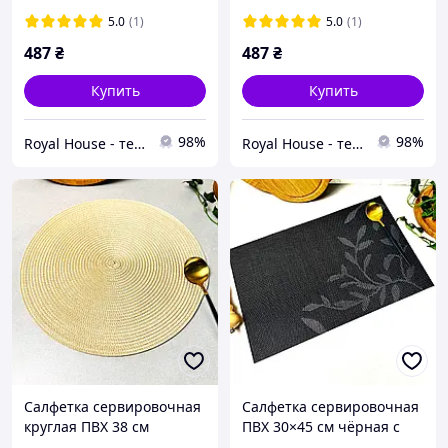
5.0
(1)
5.0
(1)
487
₴
487
₴
Купить
Купить
98%
98%
Royal House - текстиль твого дому
Royal House - текстиль твого дому
Салфетка сервировочная
Салфетка сервировочная
круглая ПВХ 38 см
ПВХ 30×45 см чёрная с
бежевая К-20
рисунком листья 13-Г