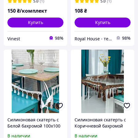
приборов) 12 чехлов
5.0
(1)
5.0
(1)
150
₴/комплект
108
₴
Купить
Купить
98%
98%
Vinest
Royal House - текстиль твого дому
Силиконовая скатерть с
Силиконовая скатерть с
Белой бахромой 100х100
Коричневой бахромой
см
100х100 см
В наличии
В наличии