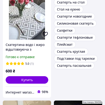
Скатерть на стол
Стол на кухню
Скатерти новогодние
Силиконовая скатерть
Салфетки
Скатерти тефлоновые
Плейсмат
Скатертина водо і жиро
відштовхуюча з
Скатерть круглая
тефлоновим покриттям
Готово к отправке
Подставки под тарелки
120*180, сірі росли з
білим
5.0
(1)
Скатерть пасхальная
600
₴
Купить
98%
Интернет магазин Уютный дом/Затишна домівка