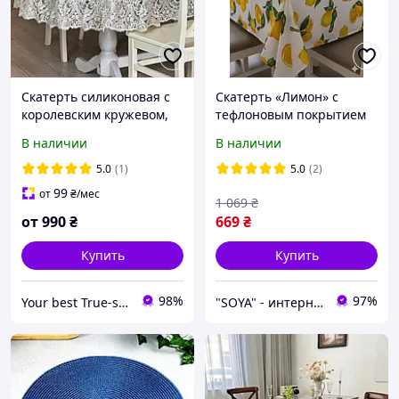
Скатерть силиконовая с
Скатерть «Лимон» с
королевским кружевом,
тефлоновым покрытием
цвет: Золото (Под заказ
120×180 яркий акцент и
В наличии
В наличии
или стандартный размер)
максимальная
практичность
5.0
(1)
5.0
(2)
99
от
₴
/мес
1 069
₴
от
990
₴
669
₴
Купить
Купить
98%
97%
Your best True-store
"SOYA" - интернет-магазин