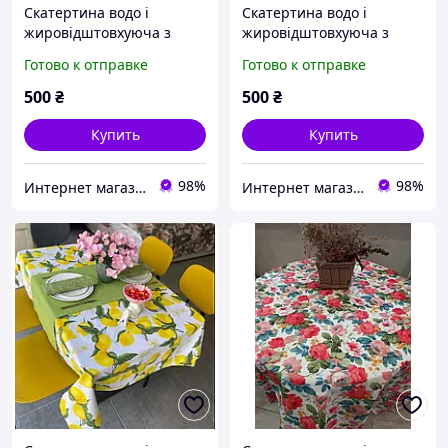
Скатертина водо і
Скатертина водо і
жировідштовхуюча з
жировідштовхуюча з
тефлоновим покриттям
тефлоновим покриттям
Готово к отправке
Готово к отправке
100*150, синя клітинка
100*150, усі розміри
500
₴
500
₴
Купить
Купить
98%
98%
Интернет магазин Уютный дом/Затишна домівка
Интернет магазин Уютный дом/Затишна домівка