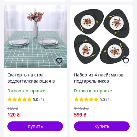
Скатерть на стол
Набор из 4 плейсматов
водоотталкивающая в
подтарельников
клеточку 90*137 см
сервировочных.
Готово к отправке
Готово к отправке
Салфетка сервировочная.
Коврик подставка под
5.0
(1)
5.0
(2)
тарелку 4 шт
150
₴
1 198
₴
120
₴
599
₴
Купить
Купить