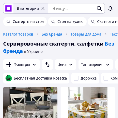
В категории
Скатерть на стол
Стол на кухню
Скатерти н
Каталог товаров
Без бренда
Товары для дома
Текс
Сервировочные скатерти, салфетки
Без
бренда
в Украине
Фильтры
Цена
Тип изделия
Бесплатная доставка Rozetka
Дорожка
Ком