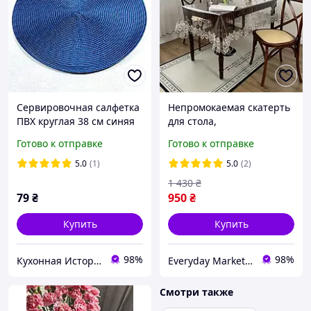
Сервировочная салфетка
Непромокаемая скатерть
ПВХ круглая 38 см синяя
для стола,
водоотталкивающая
Готово к отправке
Готово к отправке
скатерть с изящным
кружевом 120 х 180 см,
5.0
(1)
5.0
(2)
прозрачная
1 430
₴
79
₴
950
₴
Купить
Купить
98%
98%
Кухонная История - товары для кухни и дома
Everyday Market 0965612251
Смотри также