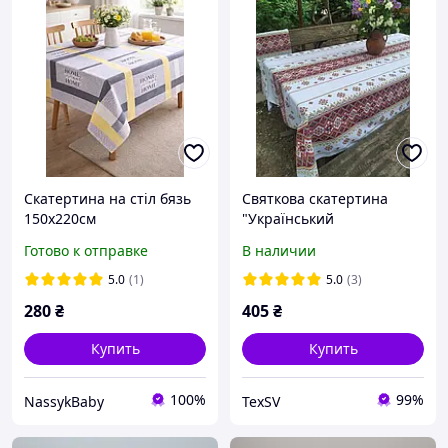
Скатертина на стіл бязь
Святкова скатертина
150х220см
"Український
Орнамент"2.2-1.5м
Готово к отправке
В наличии
5.0
(1)
5.0
(3)
280
₴
405
₴
Купить
Купить
100%
99%
NassykBaby
TexSV