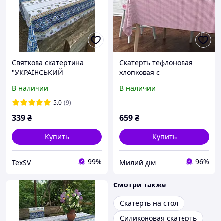
Святкова скатертина
Скатерть тефлоновая
"УКРАЇНСЬКИЙ
хлопковая с
ОРНАМЕНТ " 1.8-1.5м
водотталкивающей
В наличии
В наличии
пропиткой мелкая
розовая клетка
5.0
(9)
339
₴
659
₴
Купить
Купить
99%
96%
TexSV
Милий дім
Смотри также
Скатерть на стол
Силиконовая скатерть