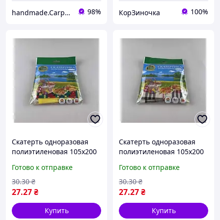
98%
100%
handmade.Carpatia - Мастерская изделий ручной работы, сувениры, подарки, декор
КорЗиночка
Скатерть одноразовая
Скатерть одноразовая
полиэтиленовая 105x200
полиэтиленовая 105x200
см, Вышиванка желтая,
см, Клетка бежевая,
Готово к отправке
Готово к отправке
праздничная скатерка
праздничная скатерка
30
.30
₴
30
.30
₴
27
.27
₴
27
.27
₴
Купить
Купить