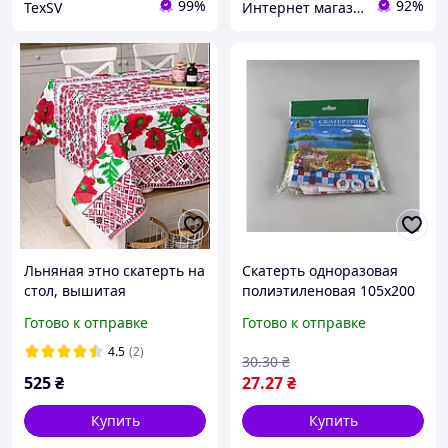
99%
92%
TexSV
Интернет магазин "Frau"
Льняная этно скатерть на
Скатерть одноразовая
стол, вышитая
полиэтиленовая 105x200
украинская скатерть из
см, Вышиванка белая,
Готово к отправке
Готово к отправке
льна рогожки 150*180 см
праздничная скатерка
4.5
(2)
30
.30
₴
525
₴
27
.27
₴
Купить
Купить