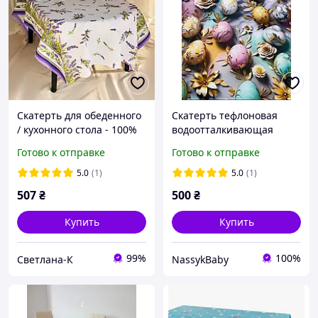
Скатерть для обеденного
Скатерть тефлоновая
/ кухонного стола - 100%
водоотталкивающая
хлопок, рогожка, Лаванда
120х175 Пасхи
Готово к отправке
Готово к отправке
/ (220см*150см)
5.0
(1)
5.0
(1)
507
₴
500
₴
Купить
Купить
99%
100%
Светлана-К
NassykBaby