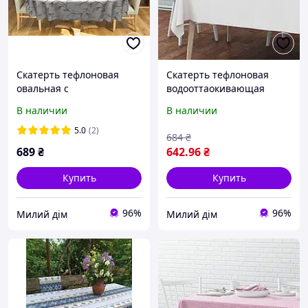
Скатерть тефлоновая
Скатерть тефлоновая
овальная с
водооттаокивающая
водоотталкивающей
хлопковая белая
В наличии
В наличии
пропиткой листья мелкие
бежевые и серые
5.0
(2)
684
₴
689
₴
642
.96
₴
Купить
Купить
96%
96%
Милий дім
Милий дім