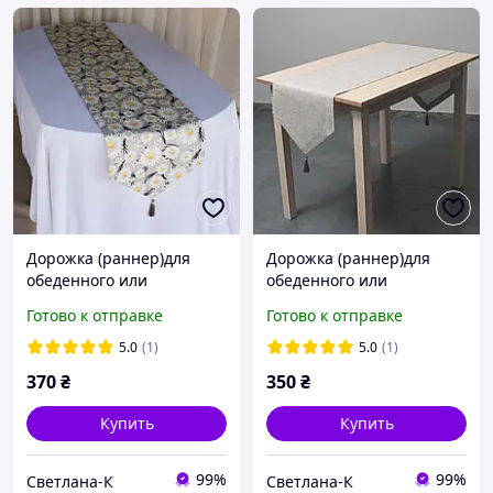
Дорожка (раннер)для
Дорожка (раннер)для
обеденного или
обеденного или
кухонного стола /
кухонного стола - 100%
Готово к отправке
Готово к отправке
водоотталкивающая
хлопок, рогожка,/
ткань / 40см*170см /
40см*170см /
5.0
(1)
5.0
(1)
Ромашки
370
₴
350
₴
Купить
Купить
99%
99%
Светлана-К
Светлана-К