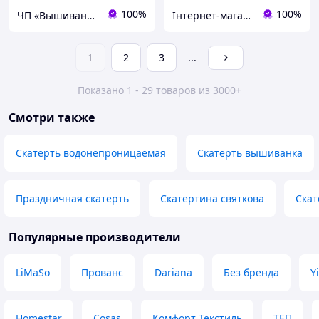
100%
100%
ЧП «Вышиванка»
Інтернет-магазин "Гуцулка"
1
2
3
...
Показано 1 - 29 товаров из 3000+
Смотри также
Скатерть водонепроницаемая
Скатерть вышиванка
Праздничная скатерть
Скатертина святкова
Скат
Популярные производители
LiMaSo
Прованс
Dariana
Без бренда
Y
Homestar
Cosas
Комфорт Текстиль
ТЕП