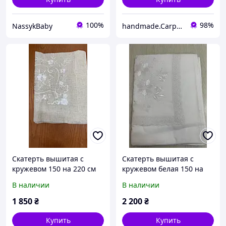
100%
98%
NassykBaby
handmade.Carpatia - Мастерская изделий ручной работы, сувениры, подарки, декор
Скатерть вышитая с
Скатерть вышитая с
кружевом 150 на 220 см
кружевом белая 150 на
220 см
В наличии
В наличии
1 850
₴
2 200
₴
Купить
Купить