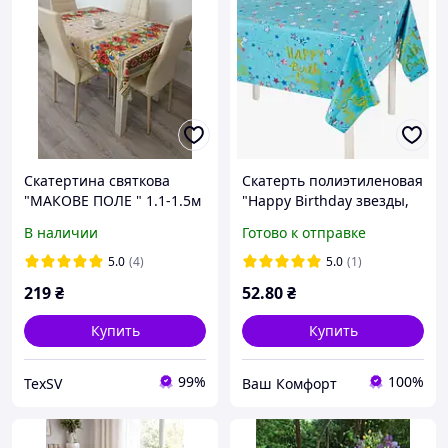
Скатертина святкова
Скатерть полиэтиленовая
"МАКОВЕ ПОЛЕ " 1.1-1.5м
"Happy Birthday звезды,
на голубом", 137х183 см
В наличии
Готово к отправке
5.0
(4)
5.0
(1)
219
₴
52
.80
₴
Купить
Купить
99%
100%
TexSV
Ваш Комфорт