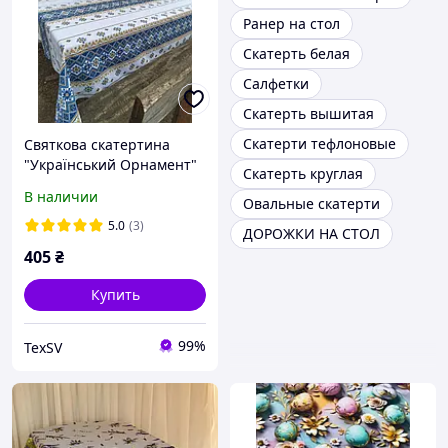
Ранер на стол
Скатерть белая
Салфетки
Скатерть вышитая
Скатерти тефлоновые
Святкова скатертина
"Український Орнамент"
Скатерть круглая
2.2-1.5м
В наличии
Овальные скатерти
5.0
(3)
ДОРОЖКИ НА СТОЛ
405
₴
Купить
99%
TexSV