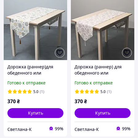
Дорожка (раннер)для
Дорожка (раннер) для
обеденного или
обеденного или
кухонного стола /
кухонного стола /
Готово к отправке
Готово к отправке
водоотталкивающая
водоотталкивающая
ткань / снежинки на
ткань / снежинки на
5.0
(1)
5.0
(1)
белом / 40см*170см
белом / 40см*170см
370
₴
370
₴
Купить
Купить
99%
99%
Светлана-К
Светлана-К