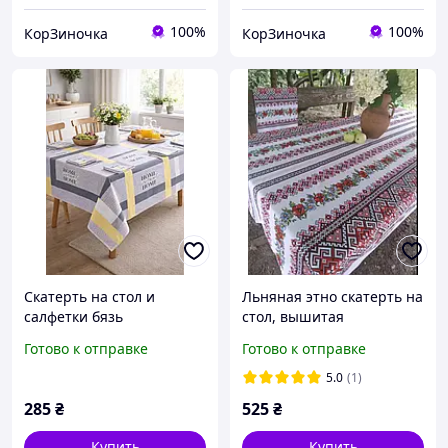
100%
100%
КорЗиночка
КорЗиночка
Скатерть на стол и
Льняная этно скатерть на
салфетки бязь
стол, вышитая
украинская скатерть из
Готово к отправке
Готово к отправке
льна рогожки 150*180 см
5.0
(1)
285
₴
525
₴
Купить
Купить