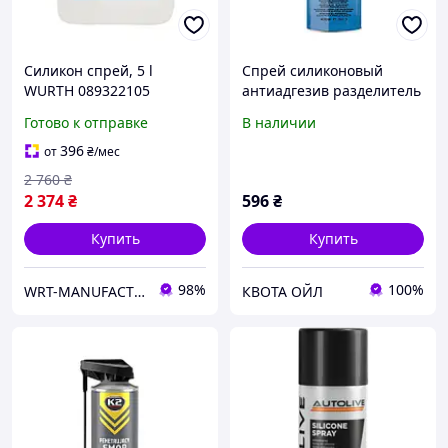
Силикон спрей, 5 l
Спрей силиконовый
WURTH 089322105
антиадгезив разделитель
для форм до +200°C
Готово к отправке
В наличии
Formula 6 Ambersil 400 мл
396
от
₴
/мес
2 760
₴
2 374
₴
596
₴
Купить
Купить
98%
100%
WRT-MANUFACTURING
КВОТА ОЙЛ