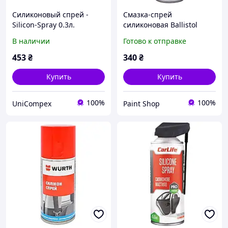
Силиконовый спрей -
Смазка-спрей
Silicon-Spray 0.3л.
силиконовая Ballistol
SilikonSpray 200 мл
В наличии
Готово к отправке
453
₴
340
₴
Купить
Купить
100%
100%
UniCompex
Paint Shop