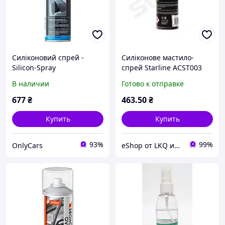
Силіконовий спрей -
Силіконове мастило-
Silicon-Spray
спрей Starline ACST003
прозорий 300мл
В наличии
Готово к отправке
677
₴
463
.50
₴
Купить
Купить
93%
99%
OnlyCars
eShop от LKQ интернет-магазин автозапчастей