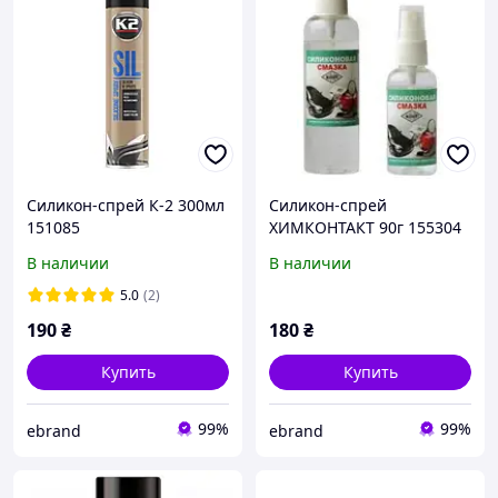
Силикон-спрей К-2 300мл
Силикон-спрей
151085
ХИМКОНТАКТ 90г 155304
В наличии
В наличии
5.0
(2)
190
₴
180
₴
Купить
Купить
99%
99%
ebrand
ebrand