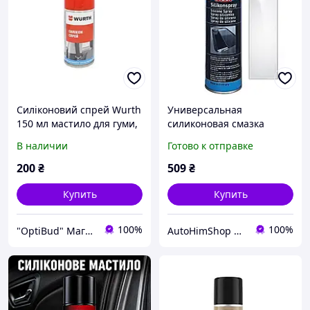
Силіконовий спрей Wurth
Универсальная
150 мл мастило для гуми,
силиконовая смазка
пластику, металу,
спрей Liqui Moly Silikon
В наличии
Готово к отправке
антистатик, захист від
Spray 300мл
вологи
200
₴
509
₴
Купить
Купить
100%
100%
"OptiBud" Магазин будматеріалів
AutoHimShop интернет-магазин автохимии