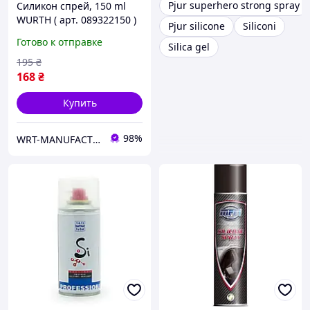
Pjur superhero strong spray
Силикон спрей, 150 ml
WURTH ( арт. 089322150 )
Pjur silicone
Siliconi
Готово к отправке
Silica gel
195
₴
168
₴
Купить
98%
WRT-MANUFACTURING