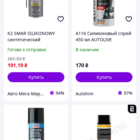
K2 SMAR SILIKONOWY
A116 Силиконовый спрей
синтетический
450 мл AUTOLIVE
силиконовый спрей 400
SILICONE SPRAY
Готово к отправке
В наличии
мл
201
.33
₴
191
.19
₴
170
₴
Купить
Купить
94%
97%
Авто Мега Маркет
Autohim