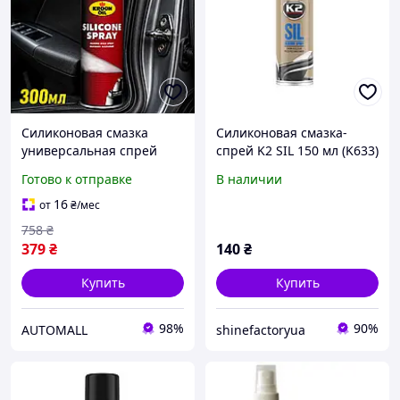
Силиконовая смазка
Силиконовая смазка-
универсальная спрей
спрей K2 SIL 150 мл (K633)
silicone spray Kroon oil
универсальный силикон
Готово к отправке
В наличии
300 мл (KL 40017)
аэрозоль для резины
16
от
₴
/мес
758
₴
379
₴
140
₴
Купить
Купить
98%
90%
AUTOMALL
shinefactoryua