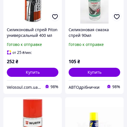
Силиконовый спрей Piton
Силиконовая смазка
универсальный 400 мл
спрей 90мл
Готово к отправке
Готово к отправке
25
от
₴
/мес
252
₴
105
₴
Купить
Купить
98%
98%
Velosoul.com.ua — магазин качественных велотоваров от известных брендов.
АВТОдрібнички