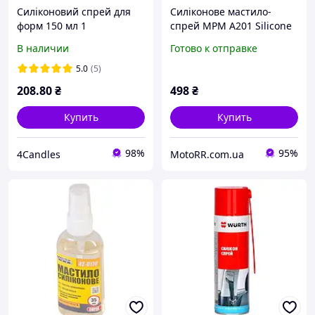
Силіконовий спрей для
Силіконове мастило-
форм 150 мл 1
спрей MPM A201 Silicone
Spray прозорий 400мл
В наличии
Готово к отправке
5.0
(5)
208
.80
₴
498
₴
Купить
Купить
98%
95%
4Candles
MotoRR.com.ua