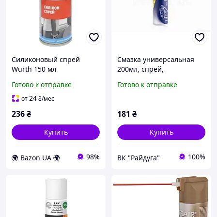
Силиконовый спрей
Смазка универсальная
Wurth 150 мл
200мл, спрей,
силиконовая "MANNOL"
Готово к отправке
Готово к отправке
ГЕРМАНИЯ #9953, RY-
014416
24
от
₴
/мес
236
₴
181
₴
Купить
Купить
98%
100%
🌍 Bazon UA 🌍
ВК "Райдуга"