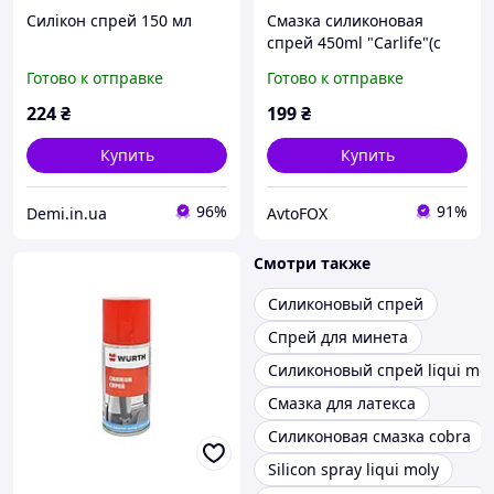
Силікон спрей 150 мл
Смазка силиконовая
спрей 450ml "Carlife"(с
аппликатором) CF455
Готово к отправке
Готово к отправке
(24шт/ящ)
224
₴
199
₴
Купить
Купить
96%
91%
Demi.in.ua
AvtoFOX
Смотри также
Силиконовый спрей
Спрей для минета
Силиконовый спрей liqui mol
Смазка для латекса
Силиконовая смазка cobra
Silicon spray liqui moly