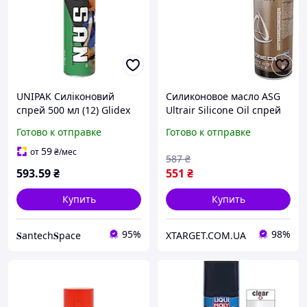
UNIPAK Силіконовий
Силиконовое масло ASG
спрей 500 мл (12) Glidex
Ultrair Silicone Oil спрей
S.А.N. (2000003)
220 м
Готово к отправке
Готово к отправке
59
от
₴
/мес
587
₴
593
.59
₴
551
₴
Купить
Купить
95%
98%
𝐒antech𝐒pace
XTARGET.COM.UA