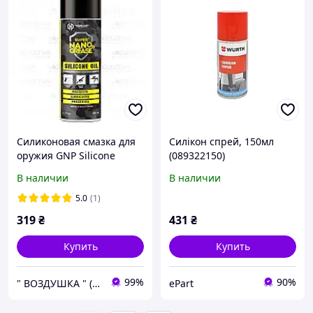
Силиконовая смазка для
Силікон спрей, 150мл
оружия GNP Silicone
(089322150)
Спрей (-50°С до +200°)
В наличии
В наличии
5.0
(1)
319
₴
431
₴
Купить
Купить
99%
90%
" ВОЗДУШКА " (интернет-магазин) Киев Осокорки
ePart