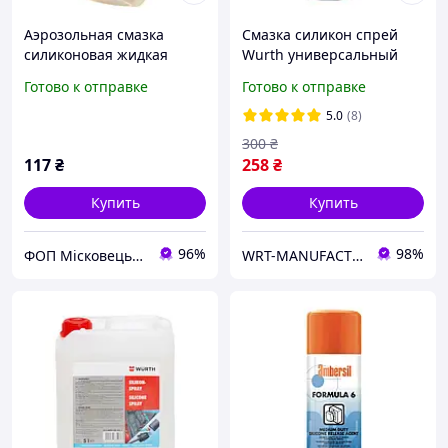
Аэрозольная смазка
Смазка силикон спрей
силиконовая жидкая
Wurth универсальный
спрей 35мл
500 мл 0893221
Готово к отправке
Готово к отправке
5.0
(8)
300
₴
117
₴
258
₴
Купить
Купить
96%
98%
ФОП Місковець О.Г.
WRT-MANUFACTURING