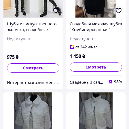
Шубы из искусственного
Свадебная меховая шубка
эко меха, свадебные
"Комбинированная" с
шубки айвори "Катрин"
длинным рукавом. Цвет
Недоступен
Недоступен
айвори / крем
242
от
₴
/мес
1 450
₴
975
₴
Смотреть
Смотреть
98%
Свадебный салон "ПРИНЦЕССА"
Интернет-магазин женской одежды "ANNA-BEST"