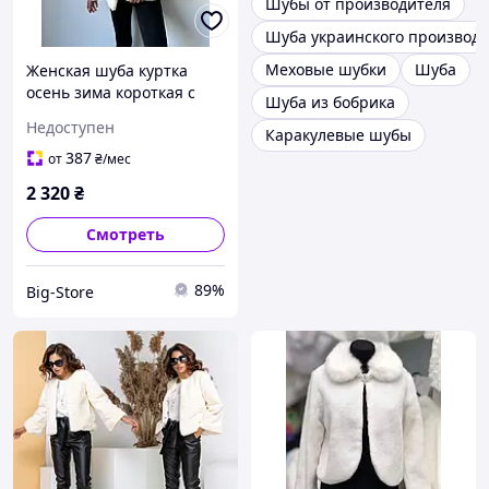
Шубы от производителя
Шуба украинского производс
Меховые шубки
Шуба
Женская шуба куртка
осень зима короткая с
Шуба из бобрика
карманами стильная
Недоступен
Каракулевые шубы
трендовая айвори
387
от
₴
/мес
2 320
₴
Смотреть
89%
Big-Store