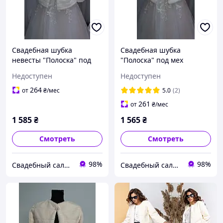
Свадебная шубка
Свадебная шубка
невесты "Полоска" под
"Полоска" под мех
мех кролика с рукавом 3/4
кролика с рукавом 3/4
Недоступен
Недоступен
(белоснежная). Отложной
(белоснежная) Воротник-
воротник
стойка
264
от
₴
/мес
5.0
(2)
261
от
₴
/мес
1 585
₴
1 565
₴
Смотреть
Смотреть
98%
98%
Свадебный салон "ПРИНЦЕССА"
Свадебный салон "ПРИНЦЕССА"