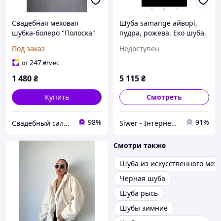
Свадебная меховая
Шуба samange айворі,
шубка-болеро "Полоска"
пудра, рожева. Еко шуба,
(белоснежная)
еко хутро.
Под заказ
Недоступен
247
от
₴
/мес
1 480
₴
5 115
₴
Купить
Смотреть
98%
91%
Свадебный салон "ПРИНЦЕССА"
Siwer - Інтернет-магазин взуття, одягу, аксесуарів. Знайди свій стиль!
Смотри также
Шуба из искусственного мех
Черная шуба
Шуба рысь
Шубы зимние