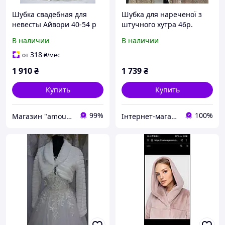
Шубка свадебная для
Шубка для нареченої з
невесты Айвори 40-54 р
штучного хутра 46р.
Свадебная шуба для
В наличии
В наличии
невесты Шуба с брошью
свадебная
318
от
₴
/мес
1 910
₴
1 739
₴
Купить
Купить
99%
100%
Магазин "amourshop.net" (Амуршоп)
Інтернет-магазин "Майстерня весільних аксесуарів"