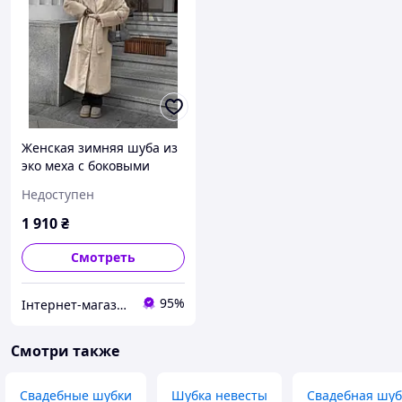
Женская зимняя шуба из
эко меха с боковыми
карманами размер
Недоступен
универсальный 42-46
Айвори, 42/46
1 910
₴
Смотреть
95%
Інтернет-магазин одягу та взуття KedON
Смотри также
Свадебные шубки
Шубка невесты
Свадебная шуб