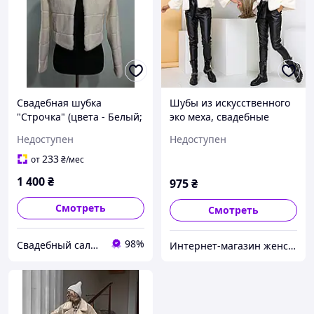
Свадебная шубка
Шубы из искусственного
"Строчка" (цвета - Белый;
эко меха, свадебные
Молочный)
шубки айвори "Катрин"
Недоступен
Недоступен
S-M, Искусственный мех,
Крючки, 57.0, 52.0, Шубки
233
от
₴
/мес
1 400
₴
975
₴
Смотреть
Смотреть
98%
Свадебный салон "ПРИНЦЕССА"
Интернет-магазин женской одежды "ANNA-BEST"