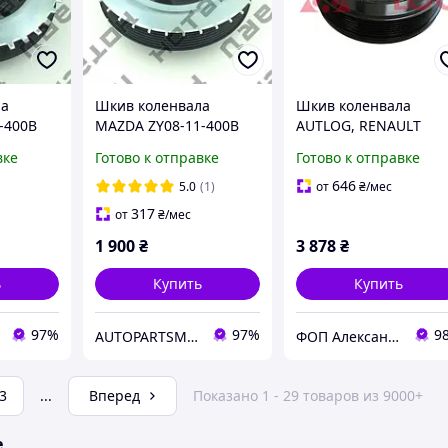
ла
Шкив коленвала
Шкив коленвала
-400B
MAZDA ZY08-11-400B
AUTLOG, RENAULT
8200361247 (RT1614)
вке
Готово к отправке
Готово к отправке
646
5.0
(1)
от
₴
/мес
317
от
₴
/мес
1 900
₴
3 878
₴
ь
Купить
Купить
97%
97%
9
AUTOPARTSMARKET
ФОП Александрова Ірина Анатоліївна
3
...
Вперед
Показано 1 - 29 товаров из 9000+
е