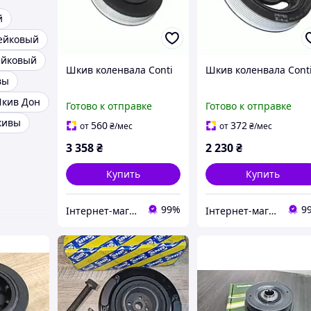
й
ейковый
ейковый
Шкив коленвала Conti
Шкив коленвала Cont
вы
кив Дон
Готово к отправке
Готово к отправке
кивы
560
372
от
₴
/мес
от
₴
/мес
3 358
₴
2 230
₴
Купить
Купить
99%
9
Інтернет-магазин "Запчастини до авто і не тільки"
Інтернет-магазин "Запчастини до авто і не тільки"