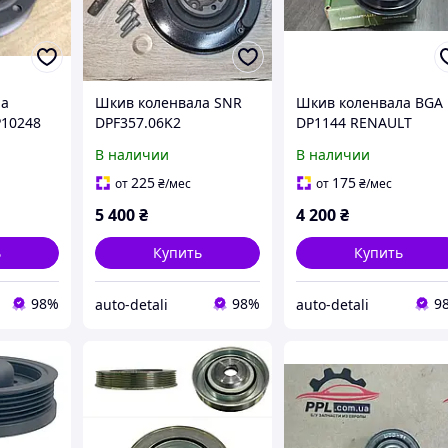
ла
Шкив коленвала SNR
Шкив коленвала BGA
10248
DPF357.06K2
DP1144 RENAULT
9,
VOLKSWAGEN LT
TRAFIC, MASTER 2.2-2
В наличии
В наличии
 II
DCI 03-> 6PK
225
175
от
₴
/мес
от
₴
/мес
5 400
₴
4 200
₴
ь
Купить
Купить
98%
98%
9
auto-detali
auto-detali