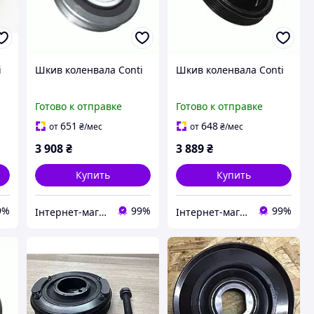
i
Шкив коленвала Conti
Шкив коленвала Conti
Готово к отправке
Готово к отправке
651
648
от
₴
/мес
от
₴
/мес
3 908
₴
3 889
₴
Купить
Купить
9%
99%
99%
Інтернет-магазин "Запчастини до авто і не тільки"
Інтернет-магазин "Запчастини до авто і не тільки"