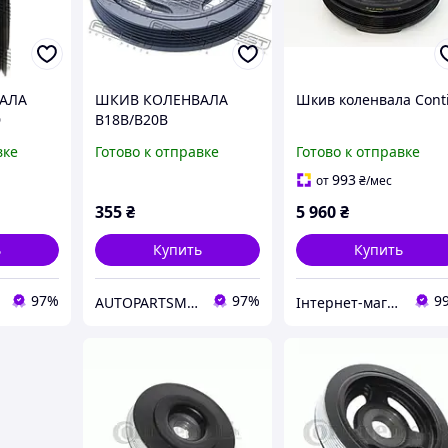
АЛА
ШКИВ КОЛЕНВАЛА
Шкив коленвала Cont
D
B18B/B20B
O
вке
Готово к отправке
Готово к отправке
SQ625
993
от
₴
/мес
355
₴
5 960
₴
ь
Купить
Купить
97%
97%
9
AUTOPARTSMARKET
Інтернет-магазин "Запчастини до авто і не тільки"