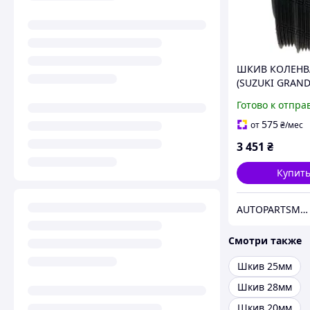
ШКИВ КОЛЕНВ
(SUZUKI GRAN
VITARA/ESCUD
Готово к отпра
SQ416/SQ420/
1998-2006)
575
от
₴
/мес
3 451
₴
Купит
AUTOPARTSMARKET
Смотри также
Шкив 25мм
Шкив 28мм
Шкив 20мм