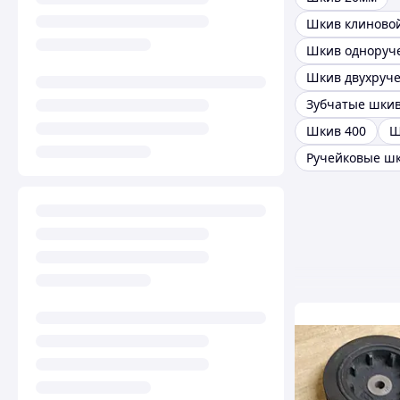
Шкив клиново
Шкив одноруч
Шкив двухруч
Зубчатые шки
Шкив 400
Ш
Ручейковые ш