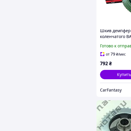
Шкив демпфер
коленчатого ВА
12, 1117-19, 21
Готово к отпра
инж. 16 кл. F
79
от
₴
/мес
792
₴
Купит
CarFantasy