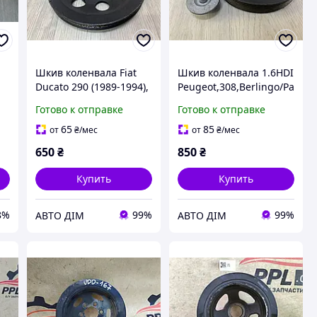
Шкив коленвала Fiat
Шкив коленвала 1.6HDI
Ducato 290 (1989-1994),
Peugeot,308,Berlingo/Pa
.5
Iveco Daily E1 (1990-
rtner (07-) OE:0515T3
Готово к отправке
Готово к отправке
1996) 2.5TDI OE:
500346010
65
85
от
₴
/мес
от
₴
/мес
650
₴
850
₴
Купить
Купить
8%
99%
99%
АВТО ДІМ
АВТО ДІМ