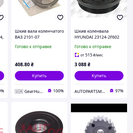
Шкив вала коленчатого
Шкив коленвала
4,
ВАЗ 2101-07
HYUNDAI 23124-2F602
ый
Готово к отправке
Готово к отправке
515
от
₴
/мес
408
.80
₴
3 088
₴
Купить
Купить
0%
100%
97%
🇺🇦 GearHub 🇺🇦
AUTOPARTSMARKET