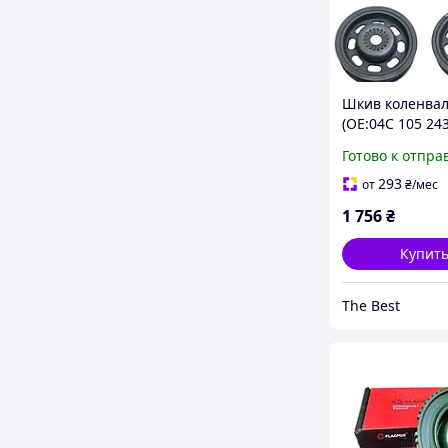
Шкив коленва
(ОЕ:04C 105 243
Volkswagen,Sko
Готово к отпра
Seat,Cupra
293
от
₴
/мес
1 756
₴
Купит
The Best