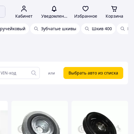
Кабинет
Уведомления
Избранное
Корзина
хручейковый
Зубчатые шкивы
Шкив 400
Шк
Выбрать авто из списка
или