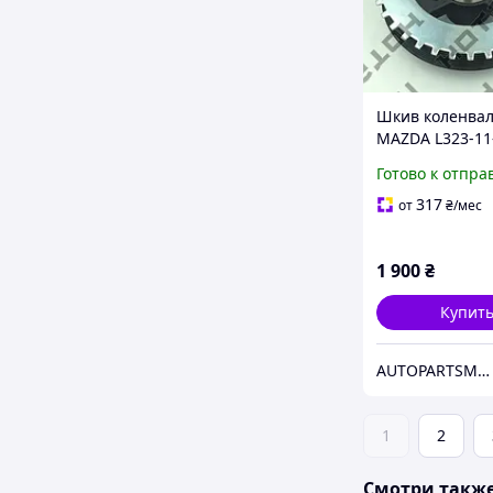
Шкив коленва
MAZDA L323-11
Готово к отпра
317
от
₴
/мес
1 900
₴
Купит
AUTOPARTSMARKET
1
2
Смотри такж