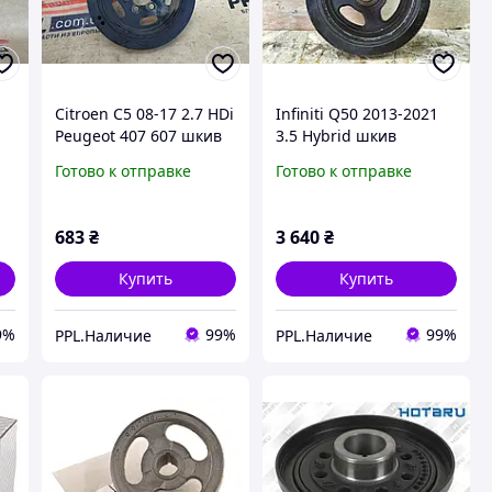
Citroen C5 08-17 2.7 HDi
Infiniti Q50 2013-2021
Peugeot 407 607 шкив
3.5 Hybrid шкив
коленвала 4S7Q-6B319-
коленвала коленчатого
Готово к отправке
Готово к отправке
0
BC
вала
683
₴
3 640
₴
Купить
Купить
9%
99%
99%
PPL.Наличие
PPL.Наличие