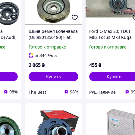
ла
Шкив ремня коленвала
Ford С-Max 2.0 TDCI
D) Audi,
(ОЕ:9801350180) Fiat,
Mk2 Focus Mk3 Kuga
da,Ford,
Toyota, Peugeot,
Mk2 2012- шкив
вке
Готово к отправке
Готово к отправке
Citroen,DS,Opel -
коленвала 968164088
Starline RS659024
344
от
₴
/мес
2 065
₴
455
₴
ь
Купить
Купить
98%
98%
9
The Best
PPL.Наличие