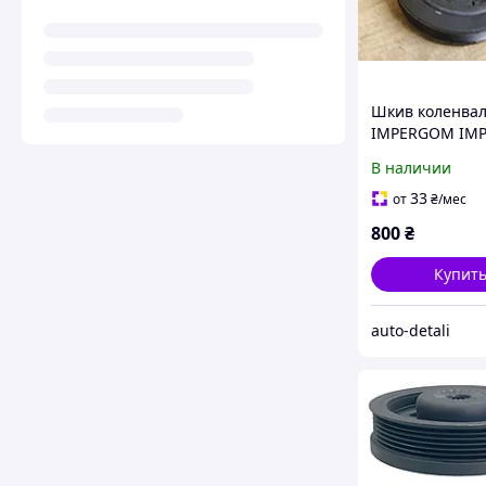
Шкив коленва
IMPERGOM IMP
OPEL VIVARO 1.
В наличии
RENAULT TRAFIC
33
от
₴
/мес
800
₴
Купит
auto-detali