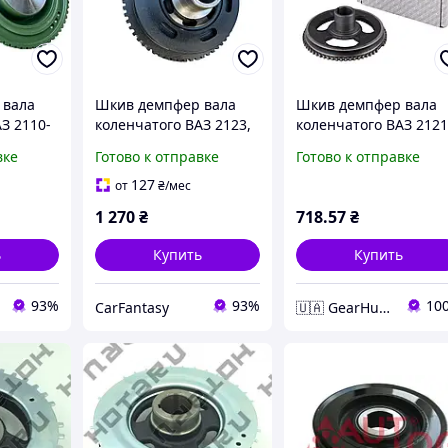
 вала
Шкив демпфер вала
Шкив демпфер вала
З 2110-
коленчатого ВАЗ 2123,
коленчатого ВАЗ 2121
70-72,
(кондиционер) Flagmus
2104-07 инж., цельн
вке
Готово к отправке
Готово к отправке
LAGMUS
чугунный
127
от
₴
/мес
1 270
₴
718
.57
₴
ь
Купить
Купить
93%
93%
10
CarFantasy
🇺🇦 GearHub 🇺🇦