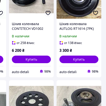
i
Шкив коленвала
Шкив коленвала
CONTITECH VD1002
AUTLOG RT1614 (7PK)
VOLKSWAGEN LT
RENAULT MASTER, OPEL
В наличии
В наличии
VIVARO 2.0DCI 06->
258
138
от
₴
/мес
от
₴
/мес
6 200
₴
3 300
₴
Купить
Купить
9%
98%
98%
auto-detali
auto-detali