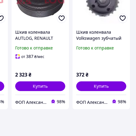
Шкив коленвала
Шкив коленвала
AUTLOG, RENAULT
Volkswagen зубчатый
8200523072 (RT1540)
028105263 E
Готово к отправке
Готово к отправке
387
от
₴
/мес
2 323
₴
372
₴
Купить
Купить
8%
98%
98%
ФОП Александрова Ірина Анатоліївна
ФОП Александрова Ірина Анатоліївна