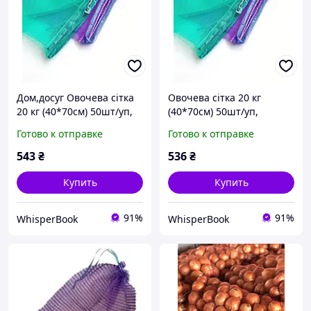
Дом,досуг Овочева сітка
Овочева сітка 20 кг
20 кг (40*70см) 50шт/уп,
(40*70см) 50шт/уп,
червона D8
червона тип мішок D8
Готово к отправке
Готово к отправке
543
₴
536
₴
Купить
Купить
91%
91%
WhisperBook
WhisperBook