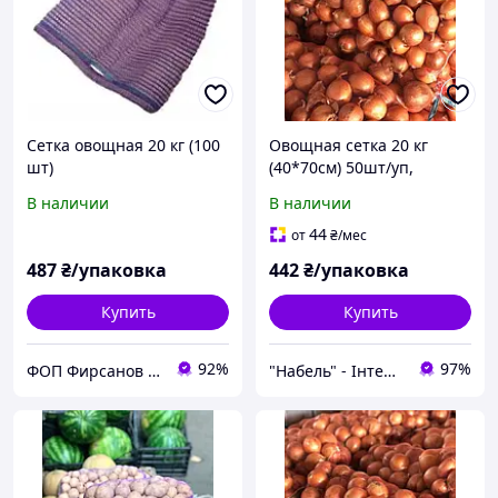
Сетка овощная 20 кг (100
Овощная сетка 20 кг
шт)
(40*70см) 50шт/уп,
красная
В наличии
В наличии
44
от
₴
/мес
487
₴/упаковка
442
₴/упаковка
Купить
Купить
92%
97%
ФОП Фирсанов Д.Г.
"Набель" - Інтернет магазин