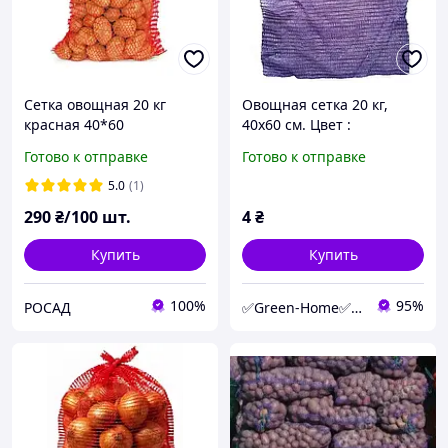
Сетка овощная 20 кг
Овощная сетка 20 кг,
красная 40*60
40х60 см. Цвет :
фиолетовий.
Готово к отправке
Готово к отправке
5.0
(1)
290
₴/100 шт.
4
₴
Купить
Купить
100%
95%
РОСАД
✅Green-Home✅Интернет-магазин для сада, дома и авто.