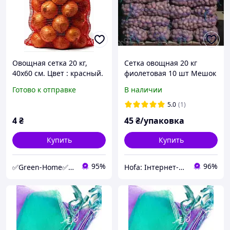
Овощная сетка 20 кг,
Сетка овощная 20 кг
40х60 см. Цвет : красный.
фиолетовая 10 шт Мешок
для картошки и лука из
Готово к отправке
В наличии
сетки с затяжками
5.0
(1)
4
₴
45
₴/упаковка
Купить
Купить
95%
96%
✅Green-Home✅Интернет-магазин для сада, дома и авто.
Hofa: Інтернет-магазин обуви, одежды и товаров для дома!