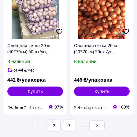
Овощная сетка 20 кг
Овощная сетка 20 кг
(40*70см) 50шт/уп,
(40*70см) 50шт/уп,
фиолетовая
красная
В наличии
В наличии
44
от
₴
/мес
442
₴/упаковка
446
₴/упаковка
Купить
Купить
97%
100%
"Набель" - Інтернет магазин
Setka.top затеняющая сетка, агроволокно, парники, дровоколы, веткоизмельчители
1
2
3
...