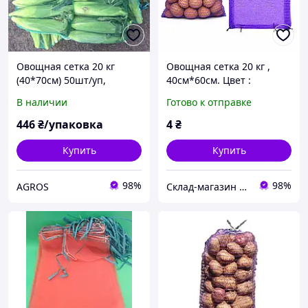
Овощная сетка 20 кг
Овощная сетка 20 кг ,
(40*70см) 50шт/уп,
40см*60см. Цвет :
зеленая
фиолетовый.
В наличии
Готово к отправке
446
₴/упаковка
4
₴
Купить
Купить
98%
98%
AGROS
Склад-магазин " Свояк "