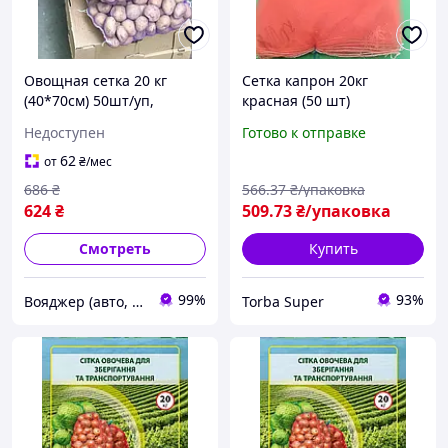
Овощная сетка 20 кг
Сетка капрон 20кг
(40*70см) 50шт/уп,
красная (50 шт)
фиолетовая 3063-VO
Недоступен
Готово к отправке
62
от
₴
/мес
686
₴
566
.37
₴/упаковка
624
₴
509
.73
₴/упаковка
Смотреть
Купить
99%
93%
Вояджер (авто, туризм, спорт)
Torba Super