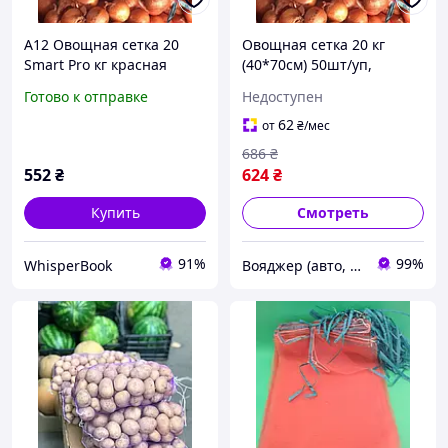
A12 Овощная сетка 20
Овощная сетка 20 кг
Smart Pro кг красная
(40*70см) 50шт/уп,
50шт упаковка для
красная 3063-VO
Готово к отправке
Недоступен
овощей фруктов мешок
сетка для продуктов
62
от
₴
/мес
MAX14R
686
₴
552
₴
624
₴
Купить
Смотреть
91%
99%
WhisperBook
Вояджер (авто, туризм, спорт)