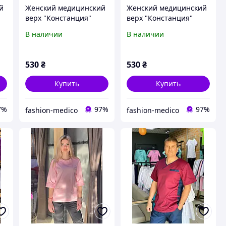
й
Женский медицинский
Женский медицинский
верх "Констанция"
верх "Констанция"
цвет черный
цвет красный
В наличии
В наличии
530
₴
530
₴
Купить
Купить
7%
97%
97%
fashion-medico
fashion-medico