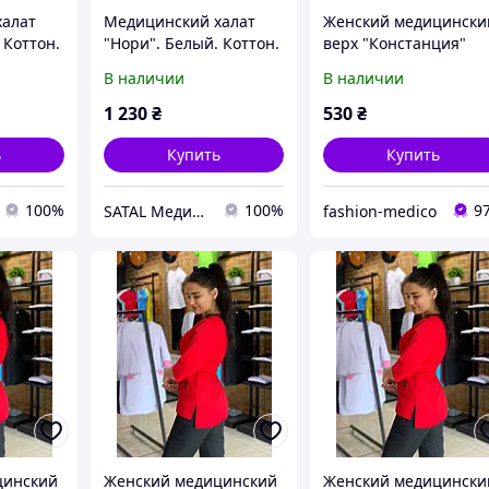
халат
Медицинский халат
Женский медицински
 Коттон.
"Нори". Белый. Коттон.
верх "Констанция"
 50
Рукав 1/2. Satal 54
цвет красный
В наличии
В наличии
1 230
₴
530
₴
ь
Купить
Купить
100%
100%
9
SATAL Медицинская одежда
fashion-medico
цинский
Женский медицинский
Женский медицински