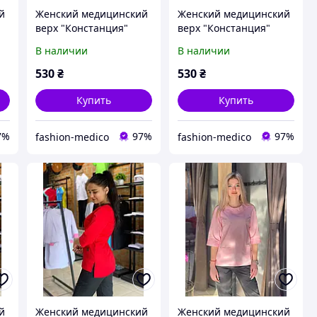
й
Женский медицинский
Женский медицинский
верх "Констанция"
верх "Констанция"
цвет красный
цвет красный 48
В наличии
В наличии
530
₴
530
₴
Купить
Купить
7%
97%
97%
fashion-medico
fashion-medico
й
Женский медицинский
Женский медицинский