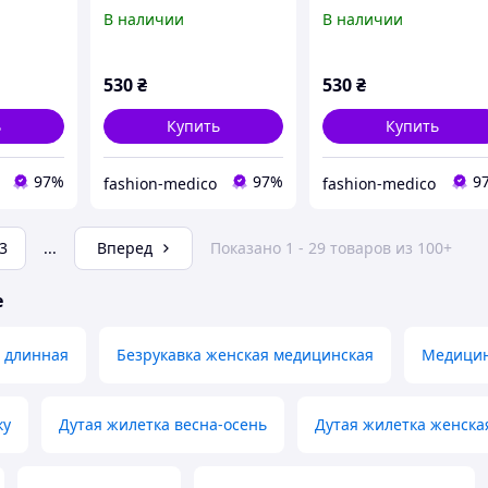
52
цвет розовый 56
цвет розовый 58
В наличии
В наличии
530
₴
530
₴
ь
Купить
Купить
97%
97%
9
fashion-medico
fashion-medico
3
...
Вперед
Показано 1 - 29 товаров из 100+
е
а длинная
Безрукавка женская медицинская
Медицин
ку
Дутая жилетка весна-осень
Дутая жилетка женска