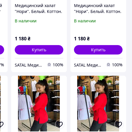
й
Медицинский халат
Медицинский халат
т
"Нори". Белый. Коттон.
"Нори". Белый. Коттон.
Рукав 1/2. Satal 42
Рукав 1/2. Satal 48
В наличии
В наличии
1 180
₴
1 180
₴
Купить
Купить
7%
100%
100%
SATAL Медицинская одежда
SATAL Медицинская одежда