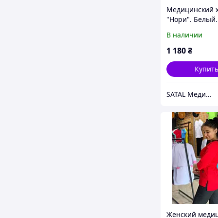
Медицинский 
"Нори". Белый.
Рукав 1/2. Satal
В наличии
1 180
₴
Купит
SATAL Медицинская одежда
Женский меди