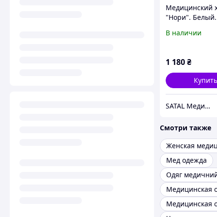
Медицинский 
"Нори". Белый.
Рукав 1/2. Satal
В наличии
1 180
₴
Купит
SATAL Медицинская одежда
Смотри также
Мед одежда
Одяг медични