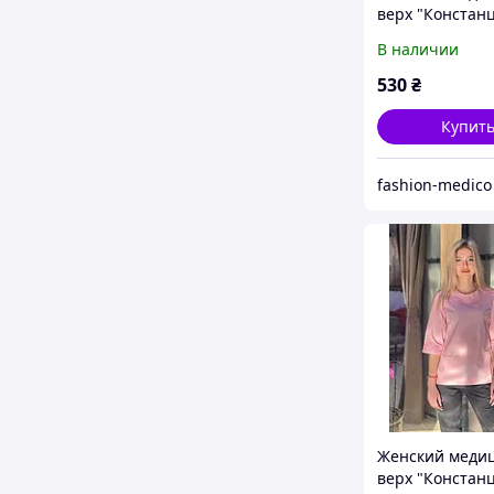
верх "Констан
цвет красный 
В наличии
530
₴
Купит
fashion-medico
Женский меди
верх "Констан