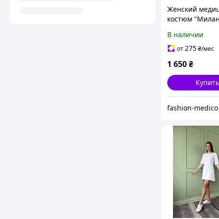
Женский меди
костюм "Милан
бордо
В наличии
275
от
₴
/мес
1 650
₴
Купит
fashion-medico