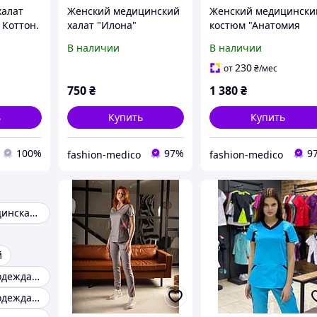
халат
Женский медицинский
Женский медицински
 Коттон.
халат "Илона"
костюм "Анатомия
Грей"
В наличии
В наличии
230
от
₴
/мес
750
₴
1 380
₴
ь
Купить
Купить
100%
97%
9
fashion-medico
fashion-medico
Женская медицинская одежда
й
Медицинская одежда для массажистов
Медицинская одежда от производителя