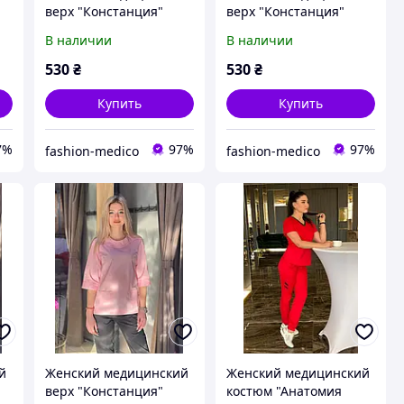
верх "Констанция"
верх "Констанция"
цвет красный 60
цвет розовый 42
В наличии
В наличии
530
₴
530
₴
Купить
Купить
7%
97%
97%
fashion-medico
fashion-medico
й
Женский медицинский
Женский медицинский
верх "Констанция"
костюм "Анатомия