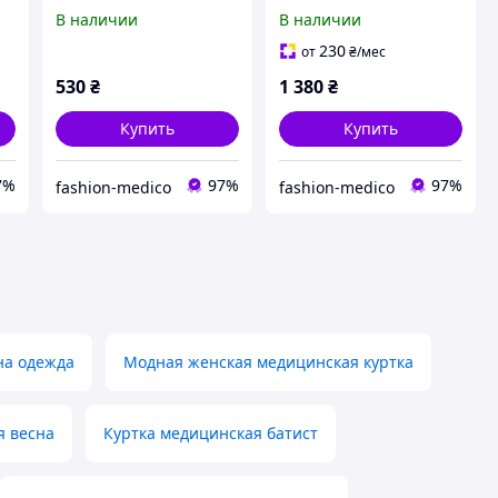
цвет розовый 60
Грей"
В наличии
В наличии
230
от
₴
/мес
530
₴
1 380
₴
Купить
Купить
7%
97%
97%
fashion-medico
fashion-medico
а одежда
Модная женская медицинская куртка
я весна
Куртка медицинская батист