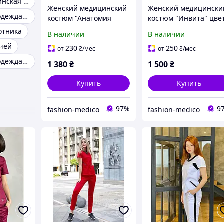
Черная медицинская одежда
Женский медицинский
Женский медицински
Медицинская одежда костюмы
костюм "Анатомия
костюм "Инвита" цве
Грей"
тиффани
отника
В наличии
В наличии
чей
230
250
от
₴
/мес
от
₴
/мес
Медицинская одежда медсестра
1 380
₴
1 500
₴
Купить
Купить
97%
9
fashion-medico
fashion-medico