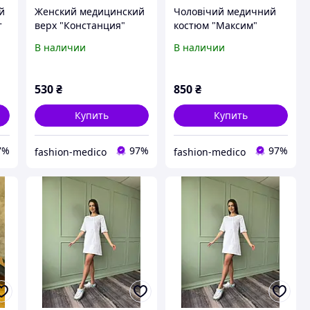
й
Женский медицинский
Чоловічий медичний
т
верх "Констанция"
костюм "Максим"
цвет розовый
В наличии
В наличии
530
₴
850
₴
Купить
Купить
7%
97%
97%
fashion-medico
fashion-medico