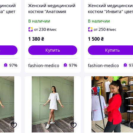
цинский
Женский медицинский
Женский медицински
а" цвет
костюм "Анатомия
костюм "Инвита" цве
Грей"
белый
В наличии
В наличии
230
250
от
₴
/мес
от
₴
/мес
1 380
₴
1 500
₴
ь
Купить
Купить
97%
97%
9
fashion-medico
fashion-medico