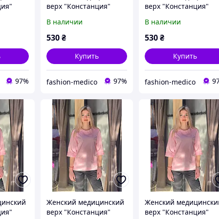
ция"
верх "Констанция"
верх "Констанция"
50
цвет красный 52
цвет красный 58
В наличии
В наличии
530
₴
530
₴
ь
Купить
Купить
97%
97%
9
fashion-medico
fashion-medico
цинский
Женский медицинский
Женский медицински
ция"
верх "Констанция"
верх "Констанция"