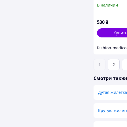
цвет розовый 
В наличии
530
₴
Купит
fashion-medico
1
2
Смотри такж
Дутая жилетк
Крутую жилет