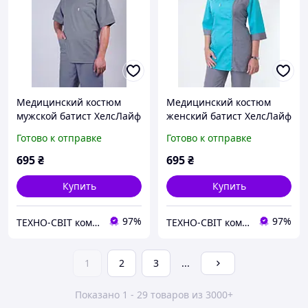
Медицинский костюм
Медицинский костюм
мужской батист ХелсЛайф
женский батист ХелсЛайф
42-60р 42 2225 42
42-60р 42
Готово к отправке
Готово к отправке
695
₴
695
₴
Купить
Купить
97%
97%
ТЕХНО-СВІТ компьютерна техніка, мобільні аксесуари, електронна техніка та багато іншого.
ТЕХНО-СВІТ компьютерна техніка, мобільні аксесуари, електронна техніка та багато іншого.
1
2
3
...
Показано 1 - 29 товаров из 3000+