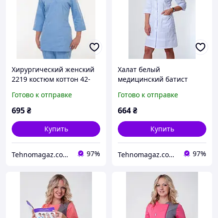
Хирургический женский
Халат белый
2219 костюм коттон 42-
медицинский батист
60р. Хелслайф 46
ХелсЛайф 40-56р 40 2131
Готово к отправке
Готово к отправке
695
₴
664
₴
Купить
Купить
97%
97%
Tehnomagaz.com.ua - это передовой интернет-магазин, специализирующийся на продаже техники
Tehnomagaz.com.ua - это передовой интернет-магазин, специализирующийся на продаже техники