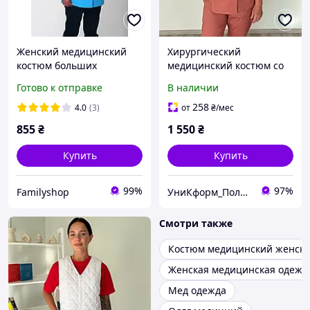
Женский медицинский
Хирургический
костюм больших
медицинский костюм со
размеров на пуговицах
стрейчем, кофта на
Готово к отправке
В наличии
голубого цвета с т.синим,
запах, брюки на резинке
р.68,70,72,74.
258
4.0
(3)
от
₴
/мес
855
₴
1 550
₴
Купить
Купить
99%
97%
Familyshop
УниКформ_Полтава
Смотри также
Костюм медицинский женск
Женская медицинская одежд
Мед одежда