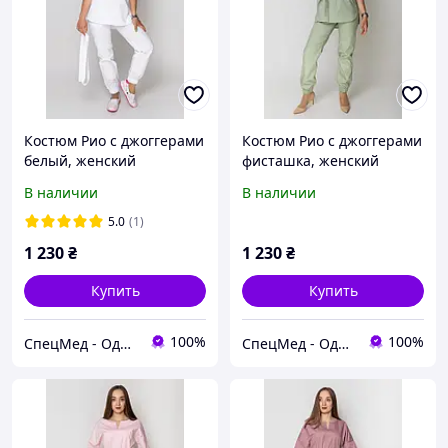
Костюм Рио с джоггерами
Костюм Рио с джоггерами
белый, женский
фисташка, женский
медицинский, элит
медицинский, элит
В наличии
В наличии
коттон
коттон
5.0
(1)
1 230
₴
1 230
₴
Купить
Купить
100%
100%
СпецМед - Одежда профессионалов
СпецМед - Одежда профессионалов