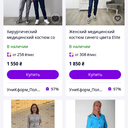
Хирургический
Женский медицинский
медицинский костюм со
костюм синего цвета Elite
стрейчем, кофта на
Med Blue (рубашка +
В наличии
В наличии
запах, брюки на резинке
брюки)
258
308
от
₴
/мес
от
₴
/мес
1 550
₴
1 850
₴
Купить
Купить
97%
97%
УниКформ_Полтава
УниКформ_Полтава