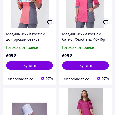
Медицинский костюм
Медицинский костюм
докторский батист
батист ХелсЛайф 40-46р
ХелсЛайф 40-60р 40 2248
40 2249 40
Готово к отправке
Готово к отправке
695
₴
695
₴
Купить
Купить
97%
97%
Tehnomagaz.com.ua - это передовой интернет-магазин, специализирующийся на продаже техники
Tehnomagaz.com.ua - это передовой интернет-магазин, специализирующийся на продаже техники