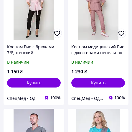
Костюм Рио с брюками
Костюм медицинский Рио
7/8, женский
с джоггерами пепельная
медицинский, елит
роза, элит коттон
В наличии
В наличии
1 150
₴
1 230
₴
Купить
Купить
100%
100%
СпецМед - Одежда профессионалов
СпецМед - Одежда профессионалов