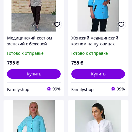
Медицинский костюм
Женский медицинский
женский с бежевой
костюм на пуговицах
курткой и шоколадными
голубого цвета с т.синим.
Готово к отправке
Готово к отправке
брюками джогерами.
795
₴
755
₴
Купить
Купить
99%
99%
Familyshop
Familyshop