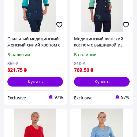
Стильный медицинский
Медицинский женский
женский синий костюм с
костюм с вышивкой из
вышивкой на кармане
сине-зеленого батиста
В наличии
В наличии
40-60
865
₴
810
₴
821
.75
₴
769
.50
₴
Купить
Купить
97%
97%
Exclusive
Exclusive