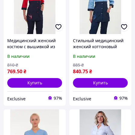
Медицинский женский
Стильный медицинский
костюм с вышивкой из
женский коттоновый
батиста красно-синего
костюм с вышивкой на
В наличии
В наличии
цвета 40-60
кармане
810
₴
885
₴
769
.50
₴
840
.75
₴
Купить
Купить
97%
97%
Exclusive
Exclusive