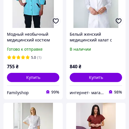
Модный необычный
Белый женский
медицинский костюм
медицинский халат с
женский с курткой на
длинным рукавом без
Готово к отправке
В наличии
пуговицах, р.44-60.
воротника на завязках
42,44,46,48,50
5.0
(1)
755
₴
840
₴
Купить
Купить
99%
98%
Familyshop
интернет- магазин Ангелина