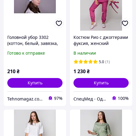
Головной убор 3302
Костюм Рио с джоггерами
(коттон, белый, завязка,
фуксия, женский
р.58-62) Хелслайф 58
медицинский, элит
Готово к отправке
В наличии
5.0
(1)
210
₴
1 230
₴
Купить
Купить
97%
100%
Tehnomagaz.com.ua - это передовой интернет-магазин, специализирующийся на продаже техники
СпецМед - Одежда профессионалов