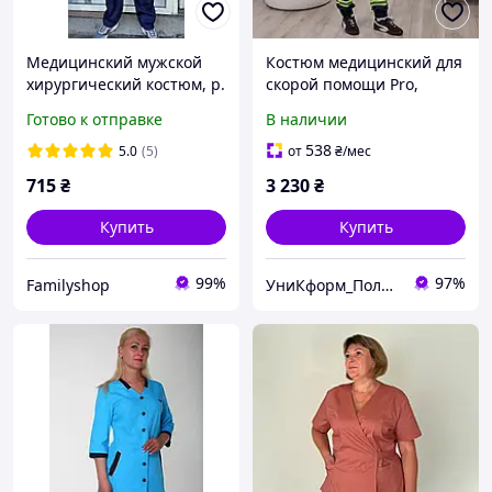
Медицинский мужской
Костюм медицинский для
хирургический костюм, р.
скорой помощи Pro,
42-58, разные цвета.
мужской
Готово к отправке
В наличии
538
5.0
(5)
от
₴
/мес
715
₴
3 230
₴
Купить
Купить
99%
97%
Familyshop
УниКформ_Полтава